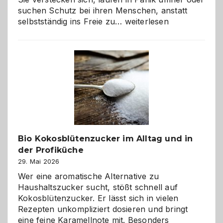
suchen Schutz bei ihren Menschen, anstatt
Wenn
selbstständig ins Freie zu…
weiterlesen
der
beste
Freund
in
Gefahr
ist:
Brandschutz
für
Hunde
im
Bio Kokosblütenzucker im Alltag und in
eigenen
der Profiküche
Zuhause
29. Mai 2026
Wer eine aromatische Alternative zu
Haushaltszucker sucht, stößt schnell auf
Kokosblütenzucker. Er lässt sich in vielen
Rezepten unkompliziert dosieren und bringt
eine feine Karamellnote mit. Besonders