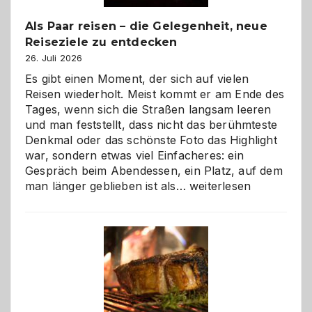
Als Paar reisen – die Gelegenheit, neue
Reiseziele zu entdecken
26. Juli 2026
Es gibt einen Moment, der sich auf vielen
Reisen wiederholt. Meist kommt er am Ende des
Tages, wenn sich die Straßen langsam leeren
und man feststellt, dass nicht das berühmteste
Denkmal oder das schönste Foto das Highlight
war, sondern etwas viel Einfacheres: ein
Gespräch beim Abendessen, ein Platz, auf dem
Als
man länger geblieben ist als…
weiterlesen
Paar
reisen
–
die
Gelegenheit,
neue
Reiseziele
zu