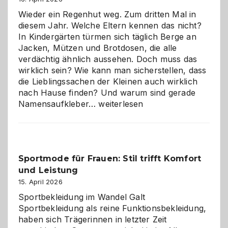
Wieder ein Regenhut weg. Zum dritten Mal in
diesem Jahr. Welche Eltern kennen das nicht?
In Kindergärten türmen sich täglich Berge an
Jacken, Mützen und Brotdosen, die alle
verdächtig ähnlich aussehen. Doch muss das
wirklich sein? Wie kann man sicherstellen, dass
die Lieblingssachen der Kleinen auch wirklich
nach Hause finden? Und warum sind gerade
Namensaufkleber
Namensaufkleber…
weiterlesen
im
Kindergarten:
Kleine
Helfer
Sportmode für Frauen: Stil trifft Komfort
gegen
und Leistung
das
große
15. April 2026
Chaos
Sportbekleidung im Wandel Galt
Sportbekleidung als reine Funktionsbekleidung,
haben sich Trägerinnen in letzter Zeit