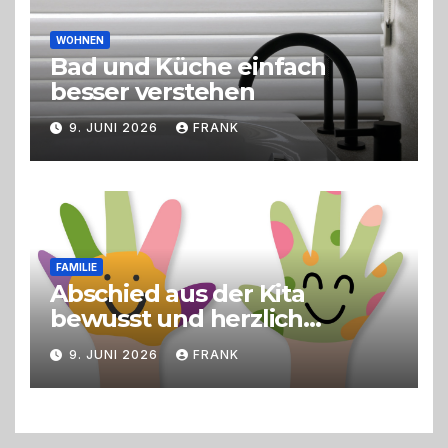
WOHNEN
Bad und Küche einfach
besser verstehen
9. JUNI 2026
FRANK
FAMILIE
Abschied aus der Kita
bewusst und herzlich
gestalten
9. JUNI 2026
FRANK