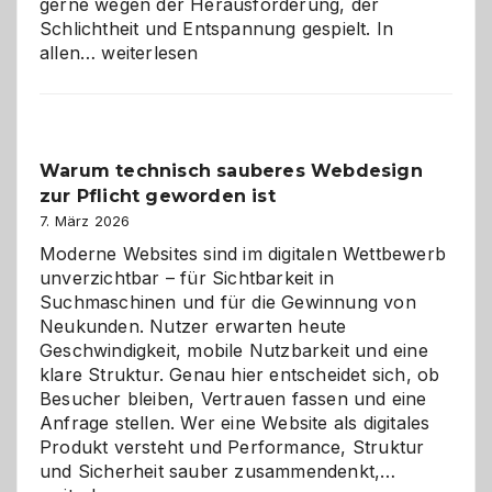
gerne wegen der Herausforderung, der
Schlichtheit und Entspannung gespielt. In
Sudoku
allen…
weiterlesen
entdecken:
Der
Klassiker
unter
Warum technisch sauberes Webdesign
den
zur Pflicht geworden ist
Logikrätseln
7. März 2026
Moderne Websites sind im digitalen Wettbewerb
unverzichtbar – für Sichtbarkeit in
Suchmaschinen und für die Gewinnung von
Neukunden. Nutzer erwarten heute
Geschwindigkeit, mobile Nutzbarkeit und eine
klare Struktur. Genau hier entscheidet sich, ob
Besucher bleiben, Vertrauen fassen und eine
Anfrage stellen. Wer eine Website als digitales
Produkt versteht und Performance, Struktur
Warum
und Sicherheit sauber zusammendenkt,…