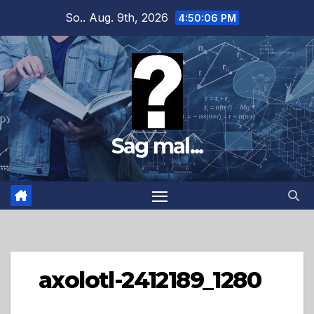
Zum
So.. Aug. 9th, 2026
4:50:07 PM
Inhalt
springen
Sag mal...
axolotl-2412189_1280