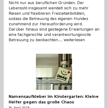
Nicht nur aus beruflichen Gründen. Der
Lebensstil insgesamt wandelt sich zu mehr
Reisen und flexibleren Freizeitaktivitäten,
sodass die Betreuung des eigenen Hundes
zunehmend zur Herausforderung wird.
Darüber hinaus sind gestiegene Erwartungen an
eine fachgerechte und verantwortungsvolle
Betreuung
Betreuung zu beobachten.…
weiterlesen
mit
Verantwortung
–
wann
ist
eine
Hundepension
die
richtige
Wahl?
Namensaufkleber im Kindergarten: Kleine
Helfer gegen das große Chaos
16. April 2026