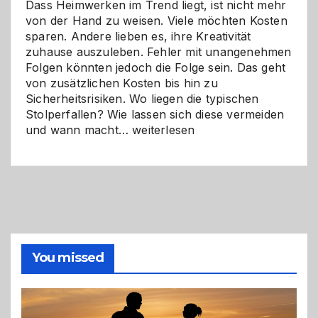
Dass Heimwerken im Trend liegt, ist nicht mehr
von der Hand zu weisen. Viele möchten Kosten
sparen. Andere lieben es, ihre Kreativität
zuhause auszuleben. Fehler mit unangenehmen
Folgen könnten jedoch die Folge sein. Das geht
von zusätzlichen Kosten bis hin zu
Sicherheitsrisiken. Wo liegen die typischen
Stolperfallen? Wie lassen sich diese vermeiden
Selber
und wann macht…
weiterlesen
machen
oder
Profi
holen?
So
triffst
du
die
You missed
richtige
Entscheidung