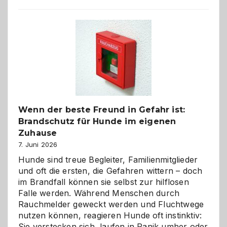
aus
der
Kita
bewusst
und
herzlich
gestalten
Wenn der beste Freund in Gefahr ist:
Brandschutz für Hunde im eigenen
Zuhause
7. Juni 2026
Hunde sind treue Begleiter, Familienmitglieder
und oft die ersten, die Gefahren wittern – doch
im Brandfall können sie selbst zur hilflosen
Falle werden. Während Menschen durch
Rauchmelder geweckt werden und Fluchtwege
nutzen können, reagieren Hunde oft instinktiv:
Sie verstecken sich, laufen in Panik umher oder