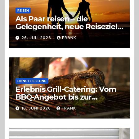
REISEN
Als Paar reisen – die
Gelegenheit, neue Reiseziele
zu entdecken
26. JULI 2026
FRANK
DIENSTLEISTUNG
Erlebnis Grill-Catering: Vom
BBQ-Angebot bis zur
perfekten Eventorganisation
10. JUNI 2026
FRANK
Trend zu Outdoor-Events,
Erlebnisgastronomie und
Live-Cooking