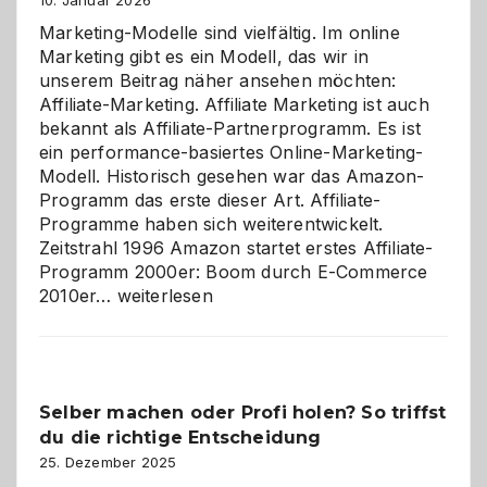
10. Januar 2026
Marketing-Modelle sind vielfältig. Im online
Marketing gibt es ein Modell, das wir in
unserem Beitrag näher ansehen möchten:
Affiliate-Marketing. Affiliate Marketing ist auch
bekannt als Affiliate-Partnerprogramm. Es ist
ein performance-basiertes Online-Marketing-
Modell. Historisch gesehen war das Amazon-
Programm das erste dieser Art. Affiliate-
Programme haben sich weiterentwickelt.
Zeitstrahl 1996 Amazon startet erstes Affiliate-
Programm 2000er: Boom durch E-Commerce
Affiliate-
2010er…
weiterlesen
Programm
im
Überblick:
Chancen,
Selber machen oder Profi holen? So triffst
Herausforderungen
du die richtige Entscheidung
und
Zukunft
25. Dezember 2025