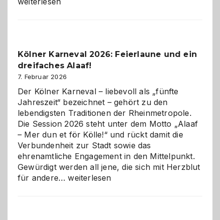
technisch
weiterlesen
sauberes
Webdesig
zur
Pflicht
Kölner Karneval 2026: Feierlaune und ein
geworden
dreifaches Alaaf!
ist
7. Februar 2026
Der Kölner Karneval – liebevoll als „fünfte
Jahreszeit“ bezeichnet – gehört zu den
lebendigsten Traditionen der Rheinmetropole.
Die Session 2026 steht unter dem Motto „Alaaf
– Mer dun et för Kölle!“ und rückt damit die
Verbundenheit zur Stadt sowie das
ehrenamtliche Engagement in den Mittelpunkt.
Gewürdigt werden all jene, die sich mit Herzblut
Kölner
für andere…
weiterlesen
Karneval
2026:
Feierlaune