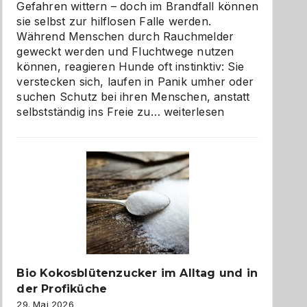
Gefahren wittern – doch im Brandfall können
sie selbst zur hilflosen Falle werden.
Während Menschen durch Rauchmelder
geweckt werden und Fluchtwege nutzen
können, reagieren Hunde oft instinktiv: Sie
verstecken sich, laufen in Panik umher oder
suchen Schutz bei ihren Menschen, anstatt
Wenn
selbstständig ins Freie zu…
weiterlesen
der
beste
Freund
in
Gefahr
ist:
Brandschutz
für
Hunde
im
Bio Kokosblütenzucker im Alltag und in
eigenen
der Profiküche
Zuhause
29. Mai 2026