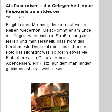
Als Paar reisen – die Gelegenheit, neue
Reiseziele zu entdecken
26. Juli 2026
Es gibt einen Moment, der sich auf vielen
Reisen wiederholt. Meist kommt er am Ende
des Tages, wenn sich die Straßen langsam
leeren und man feststellt, dass nicht das
berühmteste Denkmal oder das schönste
Foto das Highlight war, sondern etwas viel
Einfacheres: ein Gespräch beim
Abendessen, ein Platz, auf dem man länger
Als
geblieben ist als…
weiterlesen
Paar
reisen
–
die
Gelegenheit,
neue
Reiseziele