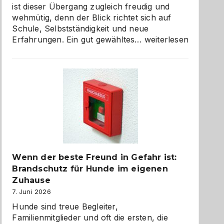
ist dieser Übergang zugleich freudig und
wehmütig, denn der Blick richtet sich auf
Schule, Selbstständigkeit und neue
Abschied
Erfahrungen. Ein gut gewähltes…
weiterlesen
aus
der
Kita
bewusst
und
herzlich
gestalten
Wenn der beste Freund in Gefahr ist:
Brandschutz für Hunde im eigenen
Zuhause
7. Juni 2026
Hunde sind treue Begleiter,
Familienmitglieder und oft die ersten, die