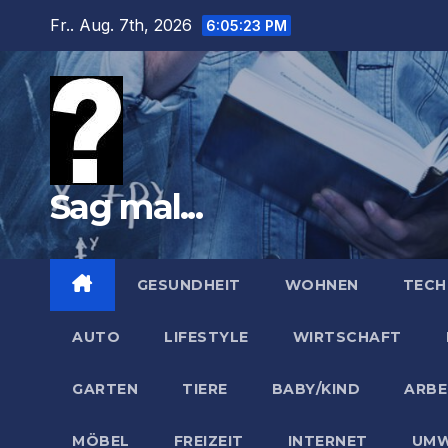
Zum
Fr.. Aug. 7th, 2026
6:05:24 PM
Inhalt
springen
Sag mal...
GESUNDHEIT
WOHNEN
TECH
AUTO
LIFESTYLE
WIRTSCHAFT
GARTEN
TIERE
BABY/KIND
ARBE
MÖBEL
FREIZEIT
INTERNET
UMW