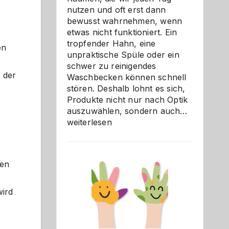
nutzen und oft erst dann
bewusst wahrnehmen, wenn
etwas nicht funktioniert. Ein
tropfender Hahn, eine
en
unpraktische Spüle oder ein
schwer zu reinigendes
 der
Waschbecken können schnell
stören. Deshalb lohnt es sich,
Produkte nicht nur nach Optik
Bad
auszuwählen, sondern auch…
und
weiterlesen
Küche
einfach
besser
den
verstehe
wird