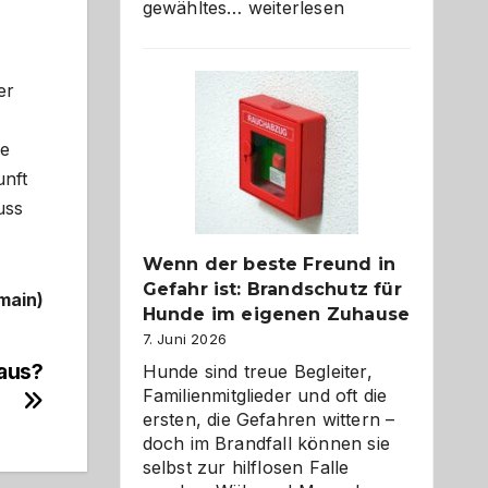
Abschied
gewähltes…
weiterlesen
aus
der
Kita
er
bewusst
und
ne
herzlich
gestalten
unft
uss
Wenn der beste Freund in
Gefahr ist: Brandschutz für
main)
Hunde im eigenen Zuhause
7. Juni 2026
 aus?
Hunde sind treue Begleiter,
Familienmitglieder und oft die
ersten, die Gefahren wittern –
doch im Brandfall können sie
selbst zur hilflosen Falle