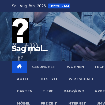
Zum
Sa.. Aug. 8th, 2026
11:22:08 AM
Inhalt
springen
Sag mal...
GESUNDHEIT
WOHNEN
TECH
AUTO
LIFESTYLE
WIRTSCHAFT
GARTEN
TIERE
BABY/KIND
ARBE
MÖBEL
FREIZEIT
INTERNET
UMW