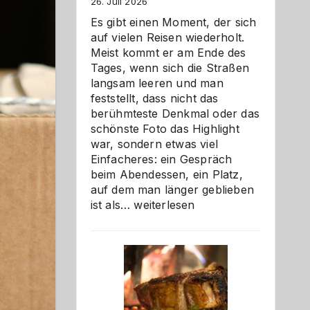
26. Juli 2026
Es gibt einen Moment, der sich
auf vielen Reisen wiederholt.
Meist kommt er am Ende des
Tages, wenn sich die Straßen
langsam leeren und man
feststellt, dass nicht das
berühmteste Denkmal oder das
schönste Foto das Highlight
war, sondern etwas viel
Einfacheres: ein Gespräch
beim Abendessen, ein Platz,
auf dem man länger geblieben
Als
ist als…
weiterlesen
Paar
reisen
–
die
Gelegenheit,
neue