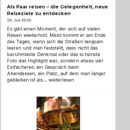
Als Paar reisen – die Gelegenheit, neue
Reiseziele zu entdecken
26. Juli 2026
Es gibt einen Moment, der sich auf vielen
Reisen wiederholt. Meist kommt er am Ende
des Tages, wenn sich die Straßen langsam
leeren und man feststellt, dass nicht das
berühmteste Denkmal oder das schönste
Foto das Highlight war, sondern etwas viel
Einfacheres: ein Gespräch beim
Abendessen, ein Platz, auf dem man länger
Als
geblieben ist als…
weiterlesen
Paar
reisen
–
die
Gelegenheit,
neue
Reiseziele