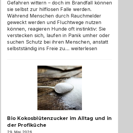
Gefahren wittern – doch im Brandfall können
sie selbst zur hilflosen Falle werden.
Während Menschen durch Rauchmelder
geweckt werden und Fluchtwege nutzen
können, reagieren Hunde oft instinktiv: Sie
verstecken sich, laufen in Panik umher oder
suchen Schutz bei ihren Menschen, anstatt
Wenn
selbstständig ins Freie zu…
weiterlesen
der
beste
Freund
in
Gefahr
ist:
Brandschutz
für
Hunde
im
Bio Kokosblütenzucker im Alltag und in
eigenen
der Profiküche
Zuhause
29. Mai 2026