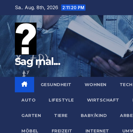
Zum
Sa.. Aug. 8th, 2026
2:11:21 PM
Inhalt
springen
Sag mal...
GESUNDHEIT
WOHNEN
TECH
AUTO
LIFESTYLE
WIRTSCHAFT
GARTEN
TIERE
BABY/KIND
ARBE
MÖBEL
FREIZEIT
INTERNET
UMW