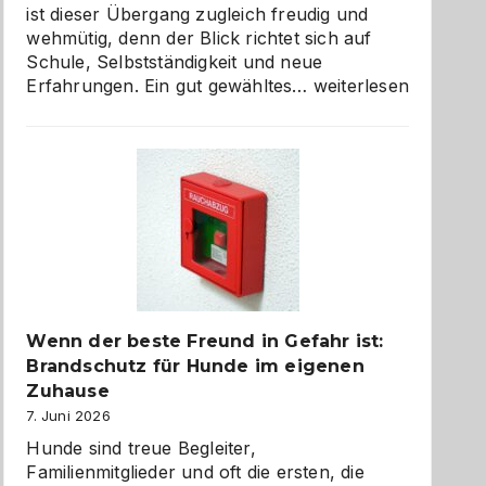
ist dieser Übergang zugleich freudig und
wehmütig, denn der Blick richtet sich auf
Schule, Selbstständigkeit und neue
Abschied
Erfahrungen. Ein gut gewähltes…
weiterlesen
aus
der
Kita
bewusst
und
herzlich
gestalten
Wenn der beste Freund in Gefahr ist:
Brandschutz für Hunde im eigenen
Zuhause
7. Juni 2026
Hunde sind treue Begleiter,
Familienmitglieder und oft die ersten, die