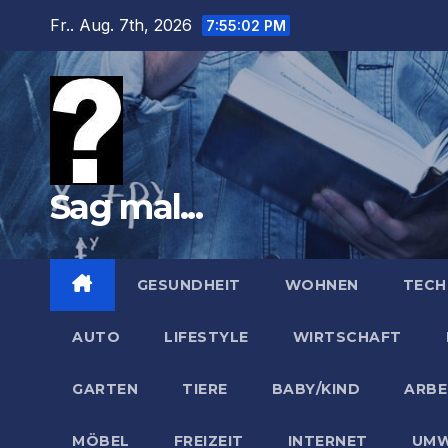
Zum
Fr.. Aug. 7th, 2026
7:55:03 PM
Inhalt
springen
Sag mal...
GESUNDHEIT
WOHNEN
TECH
AUTO
LIFESTYLE
WIRTSCHAFT
GARTEN
TIERE
BABY/KIND
ARBE
MÖBEL
FREIZEIT
INTERNET
UMW