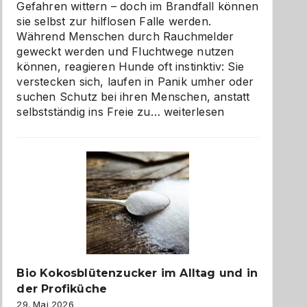
Gefahren wittern – doch im Brandfall können
sie selbst zur hilflosen Falle werden.
Während Menschen durch Rauchmelder
geweckt werden und Fluchtwege nutzen
können, reagieren Hunde oft instinktiv: Sie
verstecken sich, laufen in Panik umher oder
suchen Schutz bei ihren Menschen, anstatt
Wenn
selbstständig ins Freie zu…
weiterlesen
der
beste
Freund
in
Gefahr
ist:
Brandschutz
für
Hunde
im
Bio Kokosblütenzucker im Alltag und in
eigenen
der Profiküche
Zuhause
29. Mai 2026