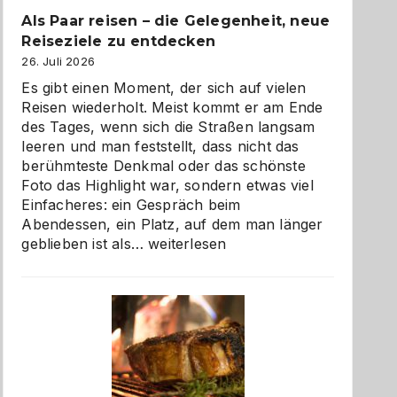
Als Paar reisen – die Gelegenheit, neue
Reiseziele zu entdecken
26. Juli 2026
Es gibt einen Moment, der sich auf vielen
Reisen wiederholt. Meist kommt er am Ende
des Tages, wenn sich die Straßen langsam
leeren und man feststellt, dass nicht das
berühmteste Denkmal oder das schönste
Foto das Highlight war, sondern etwas viel
Einfacheres: ein Gespräch beim
Abendessen, ein Platz, auf dem man länger
Als
geblieben ist als…
weiterlesen
Paar
reisen
–
die
Gelegenheit,
neue
Reiseziele