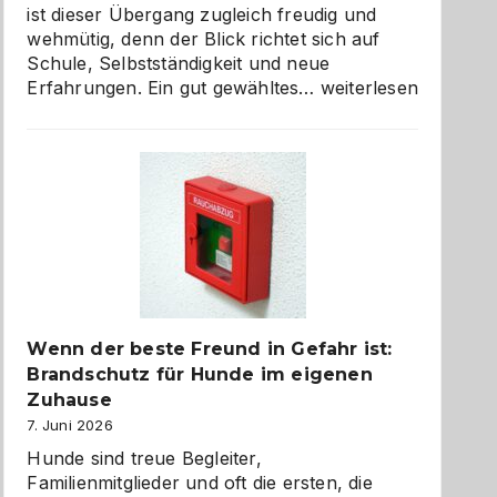
ist dieser Übergang zugleich freudig und
wehmütig, denn der Blick richtet sich auf
Schule, Selbstständigkeit und neue
Abschied
Erfahrungen. Ein gut gewähltes…
weiterlesen
aus
der
Kita
bewusst
und
herzlich
gestalten
Wenn der beste Freund in Gefahr ist:
Brandschutz für Hunde im eigenen
Zuhause
7. Juni 2026
Hunde sind treue Begleiter,
Familienmitglieder und oft die ersten, die