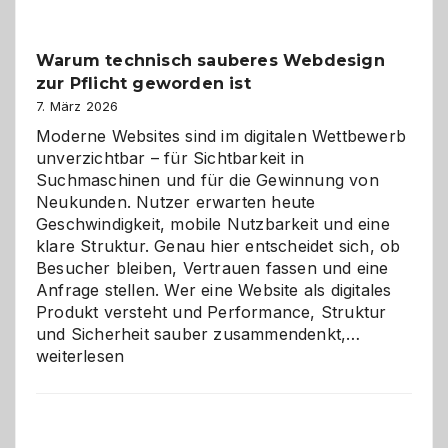
Klassiker
unter
Warum technisch sauberes Webdesign
den
zur Pflicht geworden ist
Logikrätseln
7. März 2026
Moderne Websites sind im digitalen Wettbewerb
unverzichtbar – für Sichtbarkeit in
Suchmaschinen und für die Gewinnung von
Neukunden. Nutzer erwarten heute
Geschwindigkeit, mobile Nutzbarkeit und eine
klare Struktur. Genau hier entscheidet sich, ob
Besucher bleiben, Vertrauen fassen und eine
Anfrage stellen. Wer eine Website als digitales
Produkt versteht und Performance, Struktur
Warum
und Sicherheit sauber zusammendenkt,…
technisch
weiterlesen
sauberes
Webdesig
zur
Pflicht