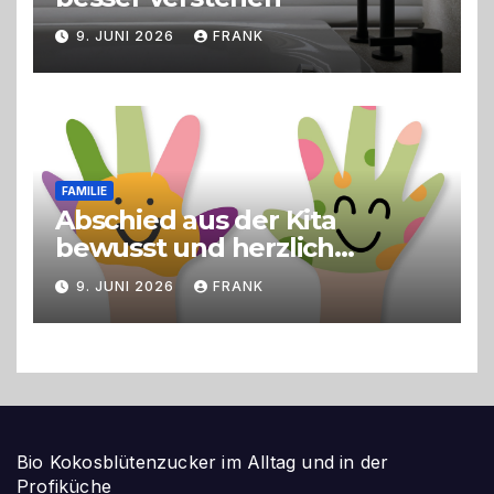
9. JUNI 2026
FRANK
FAMILIE
Abschied aus der Kita
bewusst und herzlich
gestalten
9. JUNI 2026
FRANK
Bio Kokosblütenzucker im Alltag und in der
Profiküche