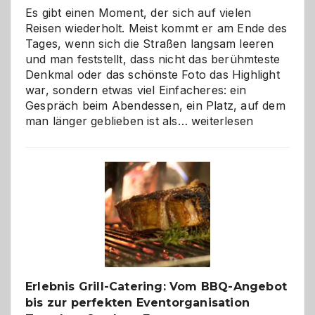
Es gibt einen Moment, der sich auf vielen
Reisen wiederholt. Meist kommt er am Ende des
Tages, wenn sich die Straßen langsam leeren
und man feststellt, dass nicht das berühmteste
Denkmal oder das schönste Foto das Highlight
war, sondern etwas viel Einfacheres: ein
Gespräch beim Abendessen, ein Platz, auf dem
Als
man länger geblieben ist als…
weiterlesen
Paar
reisen
–
die
Gelegenheit,
neue
Reiseziele
zu
entdecken
Erlebnis Grill-Catering: Vom BBQ-Angebot
bis zur perfekten Eventorganisation