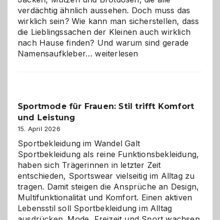
verdächtig ähnlich aussehen. Doch muss das
wirklich sein? Wie kann man sicherstellen, dass
die Lieblingssachen der Kleinen auch wirklich
nach Hause finden? Und warum sind gerade
Namensaufkleber
Namensaufkleber…
weiterlesen
im
Kindergarten:
Kleine
Helfer
Sportmode für Frauen: Stil trifft Komfort
gegen
und Leistung
das
große
15. April 2026
Chaos
Sportbekleidung im Wandel Galt
Sportbekleidung als reine Funktionsbekleidung,
haben sich Trägerinnen in letzter Zeit
entschieden, Sportswear vielseitig im Alltag zu
tragen. Damit steigen die Ansprüche an Design,
Multifunktionalität und Komfort. Einen aktiven
Lebensstil soll Sportbekleidung im Alltag
ausdrücken. Mode, Freizeit und Sport wachsen