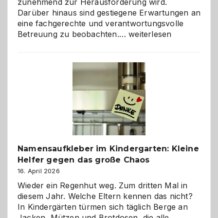
zunehmend zur Herausforderung wird.
Darüber hinaus sind gestiegene Erwartungen an
eine fachgerechte und verantwortungsvolle
Betreuung
Betreuung zu beobachten.…
weiterlesen
mit
Verantwortung
–
wann
ist
eine
Hundepension
die
richtige
Wahl?
Namensaufkleber im Kindergarten: Kleine
Helfer gegen das große Chaos
16. April 2026
Wieder ein Regenhut weg. Zum dritten Mal in
diesem Jahr. Welche Eltern kennen das nicht?
In Kindergärten türmen sich täglich Berge an
Jacken, Mützen und Brotdosen, die alle