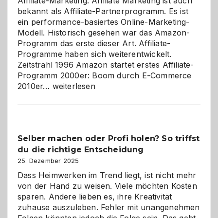
Affiliate-Marketing. Affiliate Marketing ist auch
bekannt als Affiliate-Partnerprogramm. Es ist
ein performance-basiertes Online-Marketing-
Modell. Historisch gesehen war das Amazon-
Programm das erste dieser Art. Affiliate-
Programme haben sich weiterentwickelt.
Zeitstrahl 1996 Amazon startet erstes Affiliate-
Programm 2000er: Boom durch E-Commerce
Affiliate-
2010er…
weiterlesen
Programm
im
Überblick:
Chancen,
Selber machen oder Profi holen? So triffst
Herausforderungen
du die richtige Entscheidung
und
Zukunft
25. Dezember 2025
Dass Heimwerken im Trend liegt, ist nicht mehr
von der Hand zu weisen. Viele möchten Kosten
sparen. Andere lieben es, ihre Kreativität
zuhause auszuleben. Fehler mit unangenehmen