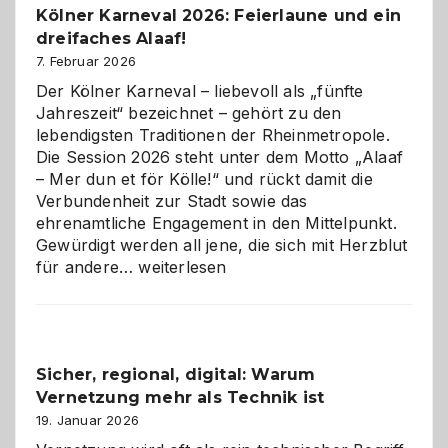
Kölner Karneval 2026: Feierlaune und ein
geworden
dreifaches Alaaf!
ist
7. Februar 2026
Der Kölner Karneval – liebevoll als „fünfte
Jahreszeit“ bezeichnet – gehört zu den
lebendigsten Traditionen der Rheinmetropole.
Die Session 2026 steht unter dem Motto „Alaaf
– Mer dun et för Kölle!“ und rückt damit die
Verbundenheit zur Stadt sowie das
ehrenamtliche Engagement in den Mittelpunkt.
Gewürdigt werden all jene, die sich mit Herzblut
Kölner
für andere…
weiterlesen
Karneval
2026:
Feierlaune
und
Sicher, regional, digital: Warum
ein
Vernetzung mehr als Technik ist
dreifaches
Alaaf!
19. Januar 2026