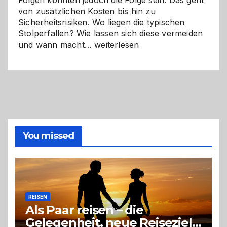
Folgen könnten jedoch die Folge sein. Das geht
von zusätzlichen Kosten bis hin zu
Sicherheitsrisiken. Wo liegen die typischen
Stolperfallen? Wie lassen sich diese vermeiden
Selber
und wann macht…
weiterlesen
machen
oder
Profi
holen?
So
triffst
du
die
You missed
richtige
Entscheidung
REISEN
Als Paar reisen – die
Gelegenheit, neue Reiseziele