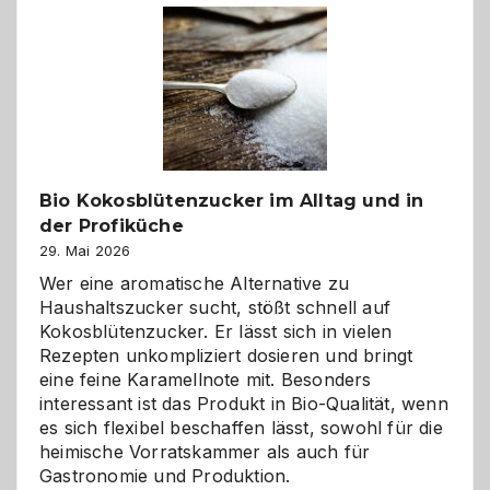
Freund
in
Gefahr
ist:
Brandschutz
für
Hunde
im
Bio Kokosblütenzucker im Alltag und in
eigenen
der Profiküche
Zuhause
29. Mai 2026
Wer eine aromatische Alternative zu
Haushaltszucker sucht, stößt schnell auf
Kokosblütenzucker. Er lässt sich in vielen
Rezepten unkompliziert dosieren und bringt
eine feine Karamellnote mit. Besonders
interessant ist das Produkt in Bio-Qualität, wenn
es sich flexibel beschaffen lässt, sowohl für die
heimische Vorratskammer als auch für
Gastronomie und Produktion.