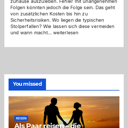
zuhause auszuleben. Fehler mit unangenehmen
Folgen könnten jedoch die Folge sein. Das geht
von zusätzlichen Kosten bis hin zu
Sicherheitsrisiken. Wo liegen die typischen
Stolperfallen? Wie lassen sich diese vermeiden
Selber
und wann macht…
weiterlesen
machen
oder
Profi
holen?
So
triffst
du
die
You missed
richtige
Entscheidung
REISEN
Als Paar reisen – die