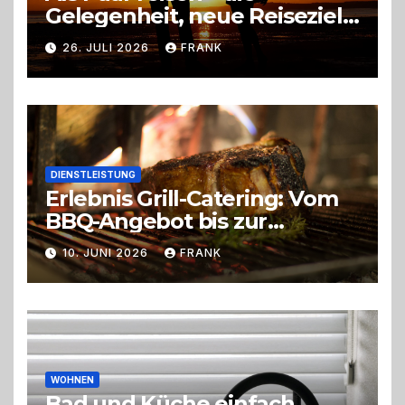
Gelegenheit, neue Reiseziele
zu entdecken
26. JULI 2026
FRANK
DIENSTLEISTUNG
Erlebnis Grill-Catering: Vom
BBQ-Angebot bis zur
perfekten Eventorganisation
10. JUNI 2026
FRANK
Trend zu Outdoor-Events,
Erlebnisgastronomie und
Live-Cooking
WOHNEN
Bad und Küche einfach