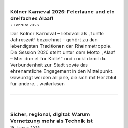
Pflicht
Kölner Karneval 2026: Feierlaune und ein
geworden
dreifaches Alaaf!
ist
7. Februar 2026
Der Kölner Karneval – liebevoll als „fünfte
Jahreszeit“ bezeichnet – gehört zu den
lebendigsten Traditionen der Rheinmetropole.
Die Session 2026 steht unter dem Motto „Alaaf
– Mer dun et för Kölle!“ und rückt damit die
Verbundenheit zur Stadt sowie das
ehrenamtliche Engagement in den Mittelpunkt.
Gewürdigt werden all jene, die sich mit Herzblut
Kölner
für andere…
weiterlesen
Karneval
2026:
Feierlaune
und
Sicher, regional, digital: Warum
ein
Vernetzung mehr als Technik ist
dreifaches
Alaaf!
19. Januar 2026