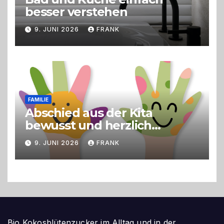
besser verstehen
9. JUNI 2026
FRANK
FAMILIE
Abschied aus der Kita
bewusst und herzlich
gestalten
9. JUNI 2026
FRANK
Bio Kokosblütenzucker im Alltag und in der