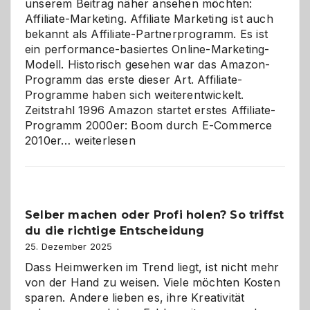
unserem Beitrag näher ansehen möchten:
Affiliate-Marketing. Affiliate Marketing ist auch
bekannt als Affiliate-Partnerprogramm. Es ist
ein performance-basiertes Online-Marketing-
Modell. Historisch gesehen war das Amazon-
Programm das erste dieser Art. Affiliate-
Programme haben sich weiterentwickelt.
Zeitstrahl 1996 Amazon startet erstes Affiliate-
Programm 2000er: Boom durch E-Commerce
Affiliate-
2010er…
weiterlesen
Programm
im
Überblick:
Chancen,
Selber machen oder Profi holen? So triffst
Herausforderungen
du die richtige Entscheidung
und
Zukunft
25. Dezember 2025
Dass Heimwerken im Trend liegt, ist nicht mehr
von der Hand zu weisen. Viele möchten Kosten
sparen. Andere lieben es, ihre Kreativität