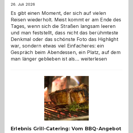
26. Juli 2026
Es gibt einen Moment, der sich auf vielen
Reisen wiederholt. Meist kommt er am Ende des
Tages, wenn sich die Straßen langsam leeren
und man feststellt, dass nicht das berühmteste
Denkmal oder das schönste Foto das Highlight
war, sondern etwas viel Einfacheres: ein
Gespräch beim Abendessen, ein Platz, auf dem
Als
man länger geblieben ist als…
weiterlesen
Paar
reisen
–
die
Gelegenheit,
neue
Reiseziele
zu
entdecken
Erlebnis Grill-Catering: Vom BBQ-Angebot