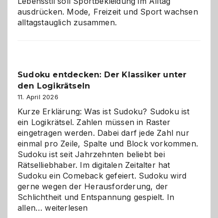
Lebensstil soll Sportbekleidung im Alltag
ausdrücken. Mode, Freizeit und Sport wachsen
alltagstauglich zusammen.
Sudoku entdecken: Der Klassiker unter
den Logikrätseln
11. April 2026
Kurze Erklärung: Was ist Sudoku? Sudoku ist
ein Logikrätsel. Zahlen müssen in Raster
eingetragen werden. Dabei darf jede Zahl nur
einmal pro Zeile, Spalte und Block vorkommen.
Sudoku ist seit Jahrzehnten beliebt bei
Rätselliebhaber. Im digitalen Zeitalter hat
Sudoku ein Comeback gefeiert. Sudoku wird
gerne wegen der Herausforderung, der
Schlichtheit und Entspannung gespielt. In
Sudoku
allen…
weiterlesen