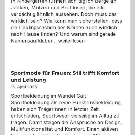
In Kindergärten türmen sich täglich Berge an
Jacken, Mützen und Brotdosen, die alle
verdächtig ähnlich aussehen. Doch muss das
wirklich sein? Wie kann man sicherstellen, dass
die Lieblingssachen der Kleinen auch wirklich
nach Hause finden? Und warum sind gerade
Namensaufkleber
Namensaufkleber…
weiterlesen
im
Kindergarten:
Kleine
Helfer
Sportmode für Frauen: Stil trifft Komfort
gegen
und Leistung
das
große
15. April 2026
Chaos
Sportbekleidung im Wandel Galt
Sportbekleidung als reine Funktionsbekleidung,
haben sich Trägerinnen in letzter Zeit
entschieden, Sportswear vielseitig im Alltag zu
tragen. Damit steigen die Ansprüche an Design,
Multifunktionalität und Komfort. Einen aktiven