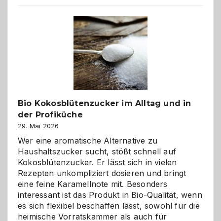
beste
Freund
in
Gefahr
ist:
Brandschutz
für
Hunde
im
Bio Kokosblütenzucker im Alltag und in
eigenen
der Profiküche
Zuhause
29. Mai 2026
Wer eine aromatische Alternative zu
Haushaltszucker sucht, stößt schnell auf
Kokosblütenzucker. Er lässt sich in vielen
Rezepten unkompliziert dosieren und bringt
eine feine Karamellnote mit. Besonders
interessant ist das Produkt in Bio-Qualität, wenn
es sich flexibel beschaffen lässt, sowohl für die
heimische Vorratskammer als auch für