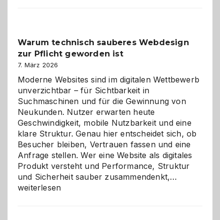
entdecken:
Der
Klassiker
unter
Warum technisch sauberes Webdesign
den
zur Pflicht geworden ist
Logikrätseln
7. März 2026
Moderne Websites sind im digitalen Wettbewerb
unverzichtbar – für Sichtbarkeit in
Suchmaschinen und für die Gewinnung von
Neukunden. Nutzer erwarten heute
Geschwindigkeit, mobile Nutzbarkeit und eine
klare Struktur. Genau hier entscheidet sich, ob
Besucher bleiben, Vertrauen fassen und eine
Anfrage stellen. Wer eine Website als digitales
Produkt versteht und Performance, Struktur
Warum
und Sicherheit sauber zusammendenkt,…
technisch
weiterlesen
sauberes
Webdesig
zur