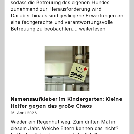
sodass die Betreuung des eigenen Hundes
zunehmend zur Herausforderung wird.
Darüber hinaus sind gestiegene Erwartungen an
eine fachgerechte und verantwortungsvolle
Betreuung
Betreuung zu beobachten.…
weiterlesen
mit
Verantwortung
–
wann
ist
eine
Hundepension
die
richtige
Wahl?
Namensaufkleber im Kindergarten: Kleine
Helfer gegen das große Chaos
16. April 2026
Wieder ein Regenhut weg. Zum dritten Mal in
diesem Jahr. Welche Eltern kennen das nicht?