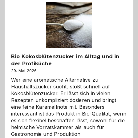
Freund
in
Gefahr
ist:
Brandschutz
für
Hunde
im
Bio Kokosblütenzucker im Alltag und in
eigenen
der Profiküche
Zuhause
29. Mai 2026
Wer eine aromatische Alternative zu
Haushaltszucker sucht, stößt schnell auf
Kokosblütenzucker. Er lässt sich in vielen
Rezepten unkompliziert dosieren und bringt
eine feine Karamellnote mit. Besonders
interessant ist das Produkt in Bio-Qualität, wenn
es sich flexibel beschaffen lässt, sowohl für die
heimische Vorratskammer als auch für
Gastronomie und Produktion.