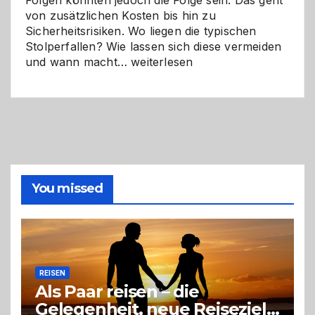
Folgen könnten jedoch die Folge sein. Das geht
von zusätzlichen Kosten bis hin zu
Sicherheitsrisiken. Wo liegen die typischen
Stolperfallen? Wie lassen sich diese vermeiden
Selber
und wann macht…
weiterlesen
machen
oder
Profi
holen?
So
triffst
du
die
You missed
richtige
Entscheidung
REISEN
Als Paar reisen – die
Gelegenheit, neue Reiseziele