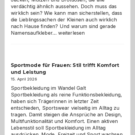
verdächtig ähnlich aussehen. Doch muss das
wirklich sein? Wie kann man sicherstellen, dass
die Lieblingssachen der Kleinen auch wirklich
nach Hause finden? Und warum sind gerade
Namensaufkleber
Namensaufkleber…
weiterlesen
im
Kindergarten:
Kleine
Helfer
Sportmode für Frauen: Stil trifft Komfort
gegen
und Leistung
das
große
15. April 2026
Chaos
Sportbekleidung im Wandel Galt
Sportbekleidung als reine Funktionsbekleidung,
haben sich Trägerinnen in letzter Zeit
entschieden, Sportswear vielseitig im Alltag zu
tragen. Damit steigen die Ansprüche an Design,
Multifunktionalität und Komfort. Einen aktiven
Lebensstil soll Sportbekleidung im Alltag
ausdrücken. Mode, Freizeit und Sport wachsen