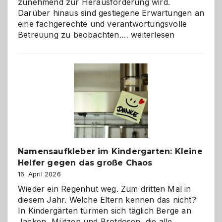
zunehmend zur Herausforderung wird.
Darüber hinaus sind gestiegene Erwartungen an
eine fachgerechte und verantwortungsvolle
Betreuung
Betreuung zu beobachten.…
weiterlesen
mit
Verantwortung
–
wann
ist
eine
Hundepension
die
richtige
Wahl?
Namensaufkleber im Kindergarten: Kleine
Helfer gegen das große Chaos
16. April 2026
Wieder ein Regenhut weg. Zum dritten Mal in
diesem Jahr. Welche Eltern kennen das nicht?
In Kindergärten türmen sich täglich Berge an
Jacken, Mützen und Brotdosen, die alle