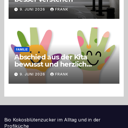
9. JUNI 2026
FRANK
FAMILIE
Abschied aus der Kita
bewusst und herzlich
gestalten
9. JUNI 2026
FRANK
Bio Kokosblütenzucker im Alltag und in der
Profiküche