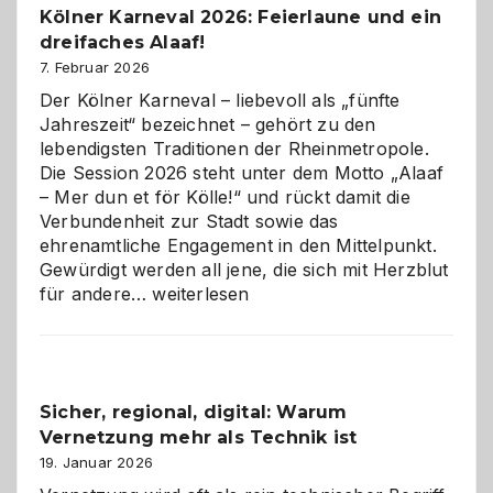
Kölner Karneval 2026: Feierlaune und ein
geworden
dreifaches Alaaf!
ist
7. Februar 2026
Der Kölner Karneval – liebevoll als „fünfte
Jahreszeit“ bezeichnet – gehört zu den
lebendigsten Traditionen der Rheinmetropole.
Die Session 2026 steht unter dem Motto „Alaaf
– Mer dun et för Kölle!“ und rückt damit die
Verbundenheit zur Stadt sowie das
ehrenamtliche Engagement in den Mittelpunkt.
Gewürdigt werden all jene, die sich mit Herzblut
Kölner
für andere…
weiterlesen
Karneval
2026:
Feierlaune
und
Sicher, regional, digital: Warum
ein
Vernetzung mehr als Technik ist
dreifaches
Alaaf!
19. Januar 2026