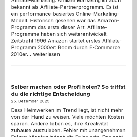
Affiliate-Marketing. Affiliate Marketing ist auch
bekannt als Affiliate-Partnerprogramm. Es ist
ein performance-basiertes Online-Marketing-
Modell. Historisch gesehen war das Amazon-
Programm das erste dieser Art. Affiliate-
Programme haben sich weiterentwickelt.
Zeitstrahl 1996 Amazon startet erstes Affiliate-
Programm 2000er: Boom durch E-Commerce
Affiliate-
2010er…
weiterlesen
Programm
im
Überblick:
Chancen,
Selber machen oder Profi holen? So triffst
Herausforderungen
du die richtige Entscheidung
und
Zukunft
25. Dezember 2025
Dass Heimwerken im Trend liegt, ist nicht mehr
von der Hand zu weisen. Viele möchten Kosten
sparen. Andere lieben es, ihre Kreativität
zuhause auszuleben. Fehler mit unangenehmen