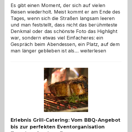
Es gibt einen Moment, der sich auf vielen
Reisen wiederholt. Meist kommt er am Ende des
Tages, wenn sich die Straßen langsam leeren
und man feststellt, dass nicht das berühmteste
Denkmal oder das schönste Foto das Highlight
war, sondern etwas viel Einfacheres: ein
Gespräch beim Abendessen, ein Platz, auf dem
Als
man länger geblieben ist als…
weiterlesen
Paar
reisen
–
die
Gelegenheit,
neue
Reiseziele
zu
entdecken
Erlebnis Grill-Catering: Vom BBQ-Angebot
bis zur perfekten Eventorganisation