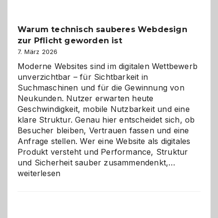
Klassiker
unter
Warum technisch sauberes Webdesign
den
zur Pflicht geworden ist
Logikrätseln
7. März 2026
Moderne Websites sind im digitalen Wettbewerb
unverzichtbar – für Sichtbarkeit in
Suchmaschinen und für die Gewinnung von
Neukunden. Nutzer erwarten heute
Geschwindigkeit, mobile Nutzbarkeit und eine
klare Struktur. Genau hier entscheidet sich, ob
Besucher bleiben, Vertrauen fassen und eine
Anfrage stellen. Wer eine Website als digitales
Produkt versteht und Performance, Struktur
Warum
und Sicherheit sauber zusammendenkt,…
technisch
weiterlesen
sauberes
Webdesig
zur
Pflicht