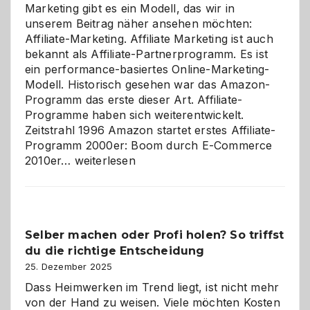
Marketing gibt es ein Modell, das wir in
unserem Beitrag näher ansehen möchten:
Affiliate-Marketing. Affiliate Marketing ist auch
bekannt als Affiliate-Partnerprogramm. Es ist
ein performance-basiertes Online-Marketing-
Modell. Historisch gesehen war das Amazon-
Programm das erste dieser Art. Affiliate-
Programme haben sich weiterentwickelt.
Zeitstrahl 1996 Amazon startet erstes Affiliate-
Programm 2000er: Boom durch E-Commerce
Affiliate-
2010er…
weiterlesen
Programm
im
Überblick:
Chancen,
Selber machen oder Profi holen? So triffst
Herausforderungen
du die richtige Entscheidung
und
Zukunft
25. Dezember 2025
Dass Heimwerken im Trend liegt, ist nicht mehr
von der Hand zu weisen. Viele möchten Kosten