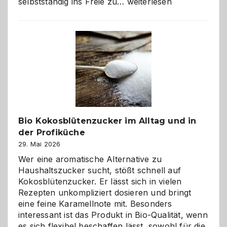
Wenn
selbstständig ins Freie zu…
weiterlesen
der
beste
Freund
in
Gefahr
ist:
Brandschutz
für
Hunde
im
Bio Kokosblütenzucker im Alltag und in
eigenen
der Profiküche
Zuhause
29. Mai 2026
Wer eine aromatische Alternative zu
Haushaltszucker sucht, stößt schnell auf
Kokosblütenzucker. Er lässt sich in vielen
Rezepten unkompliziert dosieren und bringt
eine feine Karamellnote mit. Besonders
interessant ist das Produkt in Bio-Qualität, wenn
es sich flexibel beschaffen lässt, sowohl für die