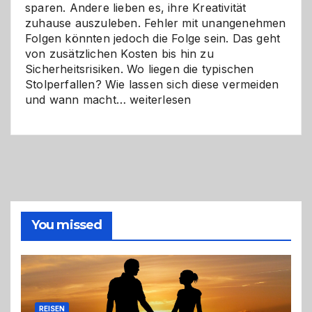
sparen. Andere lieben es, ihre Kreativität
zuhause auszuleben. Fehler mit unangenehmen
Folgen könnten jedoch die Folge sein. Das geht
von zusätzlichen Kosten bis hin zu
Sicherheitsrisiken. Wo liegen die typischen
Stolperfallen? Wie lassen sich diese vermeiden
Selber
und wann macht…
weiterlesen
machen
oder
Profi
holen?
So
triffst
du
die
You missed
richtige
Entscheidung
REISEN