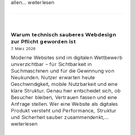
Sudoku
allen…
weiterlesen
entdecken:
Der
Klassiker
unter
Warum technisch sauberes Webdesign
den
zur Pflicht geworden ist
Logikrätseln
7. März 2026
Moderne Websites sind im digitalen Wettbewerb
unverzichtbar – für Sichtbarkeit in
Suchmaschinen und für die Gewinnung von
Neukunden. Nutzer erwarten heute
Geschwindigkeit, mobile Nutzbarkeit und eine
klare Struktur. Genau hier entscheidet sich, ob
Besucher bleiben, Vertrauen fassen und eine
Anfrage stellen. Wer eine Website als digitales
Produkt versteht und Performance, Struktur
Warum
und Sicherheit sauber zusammendenkt,…
technisch
weiterlesen
sauberes