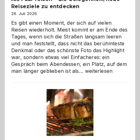
Reiseziele zu entdecken
26. Juli 2026
Es gibt einen Moment, der sich auf vielen
Reisen wiederholt. Meist kommt er am Ende des
Tages, wenn sich die Straßen langsam leeren
und man feststellt, dass nicht das berühmteste
Denkmal oder das schönste Foto das Highlight
war, sondern etwas viel Einfacheres: ein
Gespräch beim Abendessen, ein Platz, auf dem
Als
man länger geblieben ist als…
weiterlesen
Paar
reisen
–
die
Gelegenheit,
neue
Reiseziele
zu
entdecken