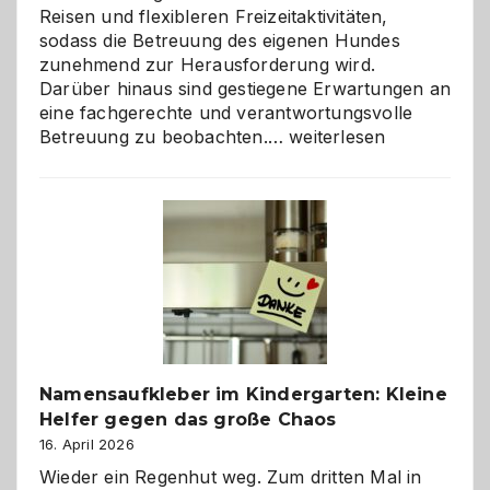
Reisen und flexibleren Freizeitaktivitäten,
sodass die Betreuung des eigenen Hundes
zunehmend zur Herausforderung wird.
Darüber hinaus sind gestiegene Erwartungen an
eine fachgerechte und verantwortungsvolle
Betreuung
Betreuung zu beobachten.…
weiterlesen
mit
Verantwortung
–
wann
ist
eine
Hundepension
die
richtige
Wahl?
Namensaufkleber im Kindergarten: Kleine
Helfer gegen das große Chaos
16. April 2026
Wieder ein Regenhut weg. Zum dritten Mal in