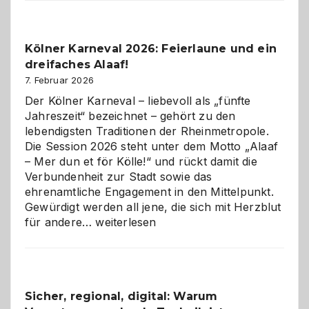
Webdesig
zur
Pflicht
Kölner Karneval 2026: Feierlaune und ein
geworden
dreifaches Alaaf!
ist
7. Februar 2026
Der Kölner Karneval – liebevoll als „fünfte
Jahreszeit“ bezeichnet – gehört zu den
lebendigsten Traditionen der Rheinmetropole.
Die Session 2026 steht unter dem Motto „Alaaf
– Mer dun et för Kölle!“ und rückt damit die
Verbundenheit zur Stadt sowie das
ehrenamtliche Engagement in den Mittelpunkt.
Gewürdigt werden all jene, die sich mit Herzblut
Kölner
für andere…
weiterlesen
Karneval
2026:
Feierlaune
und
Sicher, regional, digital: Warum
ein