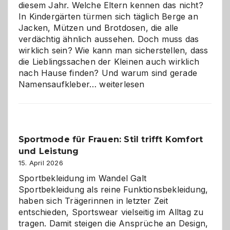
diesem Jahr. Welche Eltern kennen das nicht?
In Kindergärten türmen sich täglich Berge an
Jacken, Mützen und Brotdosen, die alle
verdächtig ähnlich aussehen. Doch muss das
wirklich sein? Wie kann man sicherstellen, dass
die Lieblingssachen der Kleinen auch wirklich
nach Hause finden? Und warum sind gerade
Namensaufkleber
Namensaufkleber…
weiterlesen
im
Kindergarten:
Kleine
Helfer
Sportmode für Frauen: Stil trifft Komfort
gegen
und Leistung
das
große
15. April 2026
Chaos
Sportbekleidung im Wandel Galt
Sportbekleidung als reine Funktionsbekleidung,
haben sich Trägerinnen in letzter Zeit
entschieden, Sportswear vielseitig im Alltag zu
tragen. Damit steigen die Ansprüche an Design,