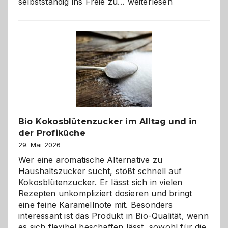
Wenn
selbstständig ins Freie zu…
weiterlesen
der
beste
Freund
in
Gefahr
ist:
Brandschutz
für
Hunde
im
Bio Kokosblütenzucker im Alltag und in
eigenen
der Profiküche
Zuhause
29. Mai 2026
Wer eine aromatische Alternative zu
Haushaltszucker sucht, stößt schnell auf
Kokosblütenzucker. Er lässt sich in vielen
Rezepten unkompliziert dosieren und bringt
eine feine Karamellnote mit. Besonders
interessant ist das Produkt in Bio-Qualität, wenn
es sich flexibel beschaffen lässt, sowohl für die