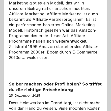
Marketing gibt es ein Modell, das wir in
unserem Beitrag näher ansehen möchten:
Affiliate-Marketing. Affiliate Marketing ist auch
bekannt als Affiliate-Partnerprogramm. Es ist
ein performance-basiertes Online-Marketing-
Modell. Historisch gesehen war das Amazon-
Programm das erste dieser Art. Affiliate-
Programme haben sich weiterentwickelt.
Zeitstrahl 1996 Amazon startet erstes Affiliate-
Programm 2000er: Boom durch E-Commerce
Affiliate-
2010er…
weiterlesen
Programm
im
Überblick:
Chancen,
Selber machen oder Profi holen? So triffst
Herausforderungen
du die richtige Entscheidung
und
Zukunft
25. Dezember 2025
Dass Heimwerken im Trend liegt, ist nicht mehr
von der Hand zu weisen. Viele möchten Kosten