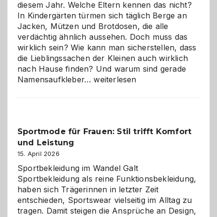
diesem Jahr. Welche Eltern kennen das nicht?
In Kindergärten türmen sich täglich Berge an
Jacken, Mützen und Brotdosen, die alle
verdächtig ähnlich aussehen. Doch muss das
wirklich sein? Wie kann man sicherstellen, dass
die Lieblingssachen der Kleinen auch wirklich
nach Hause finden? Und warum sind gerade
Namensaufkleber
Namensaufkleber…
weiterlesen
im
Kindergarten:
Kleine
Helfer
Sportmode für Frauen: Stil trifft Komfort
gegen
und Leistung
das
große
15. April 2026
Chaos
Sportbekleidung im Wandel Galt
Sportbekleidung als reine Funktionsbekleidung,
haben sich Trägerinnen in letzter Zeit
entschieden, Sportswear vielseitig im Alltag zu
tragen. Damit steigen die Ansprüche an Design,