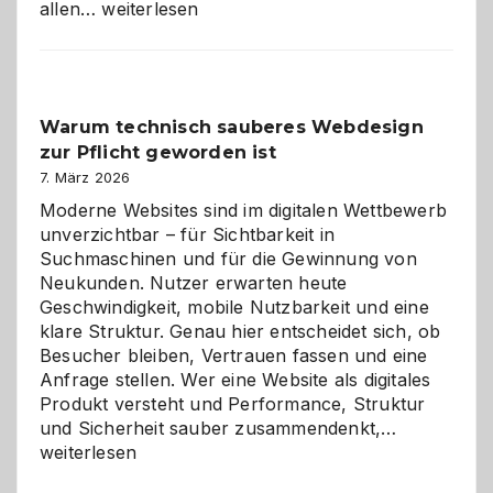
Sudoku
allen…
weiterlesen
entdecken:
Der
Klassiker
unter
Warum technisch sauberes Webdesign
den
zur Pflicht geworden ist
Logikrätseln
7. März 2026
Moderne Websites sind im digitalen Wettbewerb
unverzichtbar – für Sichtbarkeit in
Suchmaschinen und für die Gewinnung von
Neukunden. Nutzer erwarten heute
Geschwindigkeit, mobile Nutzbarkeit und eine
klare Struktur. Genau hier entscheidet sich, ob
Besucher bleiben, Vertrauen fassen und eine
Anfrage stellen. Wer eine Website als digitales
Produkt versteht und Performance, Struktur
Warum
und Sicherheit sauber zusammendenkt,…
technisch
weiterlesen
sauberes