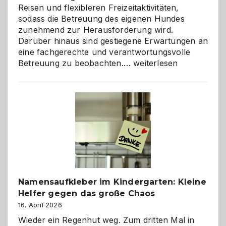
Reisen und flexibleren Freizeitaktivitäten,
sodass die Betreuung des eigenen Hundes
zunehmend zur Herausforderung wird.
Darüber hinaus sind gestiegene Erwartungen an
eine fachgerechte und verantwortungsvolle
Betreuung
Betreuung zu beobachten.…
weiterlesen
mit
Verantwortung
–
wann
ist
eine
Hundepension
die
richtige
Wahl?
Namensaufkleber im Kindergarten: Kleine
Helfer gegen das große Chaos
16. April 2026
Wieder ein Regenhut weg. Zum dritten Mal in