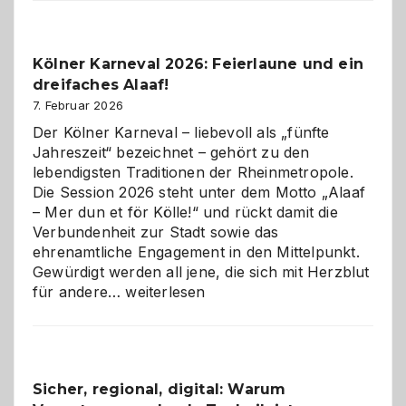
Webdesig
zur
Pflicht
Kölner Karneval 2026: Feierlaune und ein
geworden
dreifaches Alaaf!
ist
7. Februar 2026
Der Kölner Karneval – liebevoll als „fünfte
Jahreszeit“ bezeichnet – gehört zu den
lebendigsten Traditionen der Rheinmetropole.
Die Session 2026 steht unter dem Motto „Alaaf
– Mer dun et för Kölle!“ und rückt damit die
Verbundenheit zur Stadt sowie das
ehrenamtliche Engagement in den Mittelpunkt.
Gewürdigt werden all jene, die sich mit Herzblut
Kölner
für andere…
weiterlesen
Karneval
2026:
Feierlaune
und
Sicher, regional, digital: Warum
ein