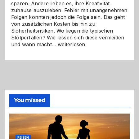
sparen. Andere lieben es, ihre Kreativität
zuhause auszuleben. Fehler mit unangenehmen
Folgen könnten jedoch die Folge sein. Das geht
von zusätzlichen Kosten bis hin zu
Sicherheitsrisiken. Wo liegen die typischen
Stolperfallen? Wie lassen sich diese vermeiden
Selber
und wann macht…
weiterlesen
machen
oder
Profi
holen?
So
triffst
du
die
You missed
richtige
Entscheidung
REISEN