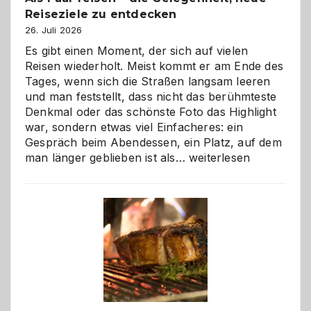
Reiseziele zu entdecken
26. Juli 2026
Es gibt einen Moment, der sich auf vielen
Reisen wiederholt. Meist kommt er am Ende des
Tages, wenn sich die Straßen langsam leeren
und man feststellt, dass nicht das berühmteste
Denkmal oder das schönste Foto das Highlight
war, sondern etwas viel Einfacheres: ein
Gespräch beim Abendessen, ein Platz, auf dem
Als
man länger geblieben ist als…
weiterlesen
Paar
reisen
–
die
Gelegenheit,
neue
Reiseziele
zu
entdecken