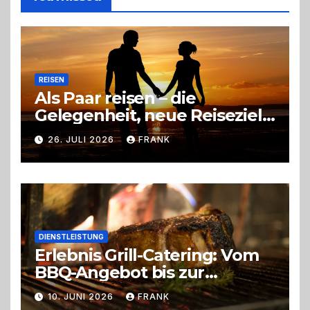
richtige
Entscheidung
REISEN
Als Paar reisen – die
Gelegenheit, neue Reiseziele
zu entdecken
26. JULI 2026
FRANK
DIENSTLEISTUNG
Erlebnis Grill-Catering: Vom
BBQ-Angebot bis zur
perfekten Eventorganisation
10. JUNI 2026
FRANK
Trend zu Outdoor-Events,