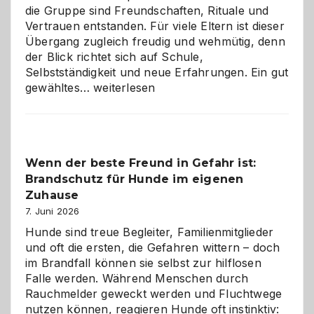
die Gruppe sind Freundschaften, Rituale und
Vertrauen entstanden. Für viele Eltern ist dieser
Übergang zugleich freudig und wehmütig, denn
der Blick richtet sich auf Schule,
Selbstständigkeit und neue Erfahrungen. Ein gut
Abschied
gewähltes…
weiterlesen
aus
der
Kita
bewusst
Wenn der beste Freund in Gefahr ist:
und
Brandschutz für Hunde im eigenen
herzlich
gestalten
Zuhause
7. Juni 2026
Hunde sind treue Begleiter, Familienmitglieder
und oft die ersten, die Gefahren wittern – doch
im Brandfall können sie selbst zur hilflosen
Falle werden. Während Menschen durch
Rauchmelder geweckt werden und Fluchtwege
nutzen können, reagieren Hunde oft instinktiv: