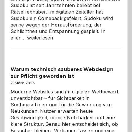
Sudoku ist seit Jahrzehnten beliebt bei
Rätselliebhaber. Im digitalen Zeitalter hat
Sudoku ein Comeback gefeiert. Sudoku wird
gerne wegen der Herausforderung, der
Schlichtheit und Entspannung gespielt. In
Sudoku
allen…
weiterlesen
entdecken:
Der
Klassiker
unter
Warum technisch sauberes Webdesign
den
zur Pflicht geworden ist
Logikrätseln
7. März 2026
Moderne Websites sind im digitalen Wettbewerb
unverzichtbar – für Sichtbarkeit in
Suchmaschinen und für die Gewinnung von
Neukunden. Nutzer erwarten heute
Geschwindigkeit, mobile Nutzbarkeit und eine
klare Struktur. Genau hier entscheidet sich, ob
Besucher bleiben, Vertrauen fassen und eine