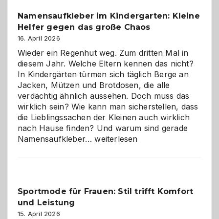
wann
Namensaufkleber im Kindergarten: Kleine
ist
Helfer gegen das große Chaos
eine
Hundepension
16. April 2026
die
Wieder ein Regenhut weg. Zum dritten Mal in
richtige
diesem Jahr. Welche Eltern kennen das nicht?
Wahl?
In Kindergärten türmen sich täglich Berge an
Jacken, Mützen und Brotdosen, die alle
verdächtig ähnlich aussehen. Doch muss das
wirklich sein? Wie kann man sicherstellen, dass
die Lieblingssachen der Kleinen auch wirklich
nach Hause finden? Und warum sind gerade
Namensaufkleber
Namensaufkleber…
weiterlesen
im
Kindergarten:
Kleine
Helfer
Sportmode für Frauen: Stil trifft Komfort
gegen
und Leistung
das
große
15. April 2026