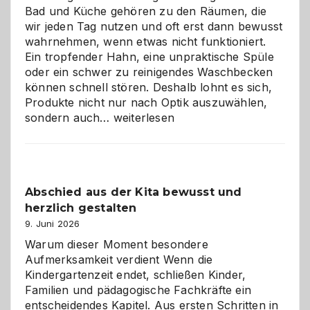
Bad und Küche gehören zu den Räumen, die
wir jeden Tag nutzen und oft erst dann bewusst
wahrnehmen, wenn etwas nicht funktioniert.
Ein tropfender Hahn, eine unpraktische Spüle
oder ein schwer zu reinigendes Waschbecken
können schnell stören. Deshalb lohnt es sich,
Produkte nicht nur nach Optik auszuwählen,
Bad
sondern auch…
weiterlesen
und
Küche
einfach
besser
Abschied aus der Kita bewusst und
verstehen
herzlich gestalten
9. Juni 2026
Warum dieser Moment besondere
Aufmerksamkeit verdient Wenn die
Kindergartenzeit endet, schließen Kinder,
Familien und pädagogische Fachkräfte ein
entscheidendes Kapitel. Aus ersten Schritten in