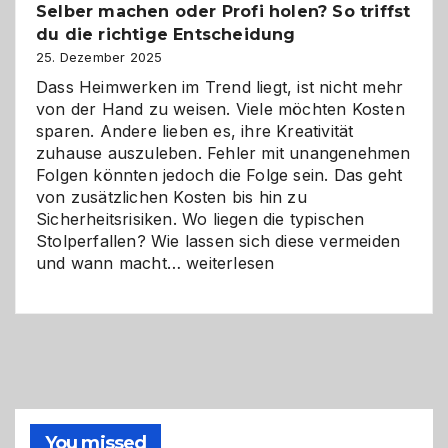
Selber machen oder Profi holen? So triffst
Herausforderungen
du die richtige Entscheidung
und
Zukunft
25. Dezember 2025
Dass Heimwerken im Trend liegt, ist nicht mehr
von der Hand zu weisen. Viele möchten Kosten
sparen. Andere lieben es, ihre Kreativität
zuhause auszuleben. Fehler mit unangenehmen
Folgen könnten jedoch die Folge sein. Das geht
von zusätzlichen Kosten bis hin zu
Sicherheitsrisiken. Wo liegen die typischen
Stolperfallen? Wie lassen sich diese vermeiden
Selber
und wann macht…
weiterlesen
machen
oder
Profi
holen?
So
triffst
du
die
You missed