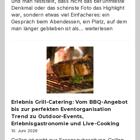
und man feststellt, dass nicht das berühmteste
Denkmal oder das schönste Foto das Highlight
war, sondern etwas viel Einfacheres: ein
Gespräch beim Abendessen, ein Platz, auf dem
Als
man länger geblieben ist als…
weiterlesen
Paar
reisen
–
die
Gelegenheit,
neue
Reiseziele
zu
entdecken
Erlebnis Grill-Catering: Vom BBQ-Angebot
bis zur perfekten Eventorganisation
Trend zu Outdoor-Events,
Erlebnisgastronomie und Live-Cooking
10. Juni 2026