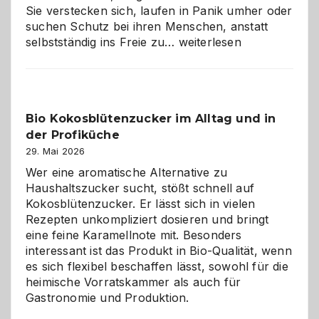
Sie verstecken sich, laufen in Panik umher oder
suchen Schutz bei ihren Menschen, anstatt
Wenn
selbstständig ins Freie zu…
weiterlesen
der
beste
Freund
in
Bio Kokosblütenzucker im Alltag und in
Gefahr
der Profiküche
ist:
Brandschutz
29. Mai 2026
für
Wer eine aromatische Alternative zu
Hunde
Haushaltszucker sucht, stößt schnell auf
im
Kokosblütenzucker. Er lässt sich in vielen
eigenen
Rezepten unkompliziert dosieren und bringt
Zuhause
eine feine Karamellnote mit. Besonders
interessant ist das Produkt in Bio-Qualität, wenn
es sich flexibel beschaffen lässt, sowohl für die
heimische Vorratskammer als auch für
Gastronomie und Produktion.