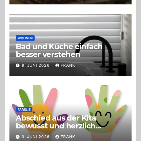
Erlebnisgastronomie und
Live-Cooking
WOHNEN
Bad und Küche einfach
besser verstehen
9. JUNI 2026
FRANK
FAMILIE
Abschied aus der Kita
bewusst und herzlich
gestalten
9. JUNI 2026
FRANK