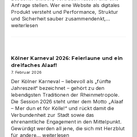
Anfrage stellen. Wer eine Website als digitales
Produkt versteht und Performance, Struktur
Warum
und Sicherheit sauber zusammendenkt,…
technisch
weiterlesen
sauberes
Webdesig
zur
Pflicht
Kölner Karneval 2026: Feierlaune und ein
geworden
dreifaches Alaaf!
ist
7. Februar 2026
Der Kölner Karneval – liebevoll als „fünfte
Jahreszeit“ bezeichnet – gehört zu den
lebendigsten Traditionen der Rheinmetropole.
Die Session 2026 steht unter dem Motto „Alaaf
– Mer dun et för Kölle!“ und rückt damit die
Verbundenheit zur Stadt sowie das
ehrenamtliche Engagement in den Mittelpunkt.
Gewürdigt werden all jene, die sich mit Herzblut
Kölner
für andere…
weiterlesen