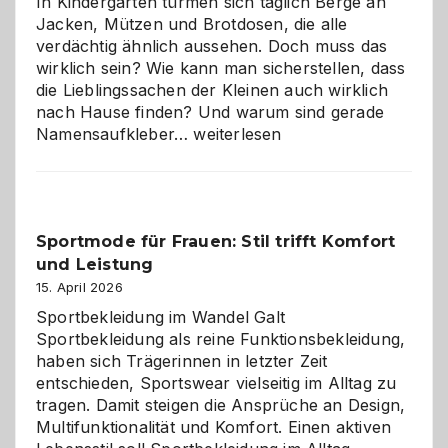
In Kindergärten türmen sich täglich Berge an
Jacken, Mützen und Brotdosen, die alle
verdächtig ähnlich aussehen. Doch muss das
wirklich sein? Wie kann man sicherstellen, dass
die Lieblingssachen der Kleinen auch wirklich
nach Hause finden? Und warum sind gerade
Namensaufkleber
Namensaufkleber…
weiterlesen
im
Kindergarten:
Kleine
Helfer
Sportmode für Frauen: Stil trifft Komfort
gegen
und Leistung
das
große
15. April 2026
Chaos
Sportbekleidung im Wandel Galt
Sportbekleidung als reine Funktionsbekleidung,
haben sich Trägerinnen in letzter Zeit
entschieden, Sportswear vielseitig im Alltag zu
tragen. Damit steigen die Ansprüche an Design,
Multifunktionalität und Komfort. Einen aktiven