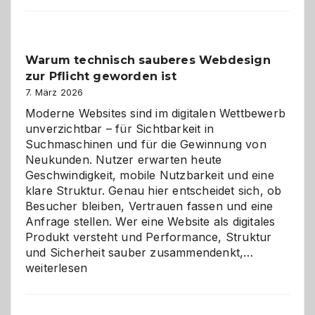
Der
Klassiker
unter
Warum technisch sauberes Webdesign
den
zur Pflicht geworden ist
Logikrätseln
7. März 2026
Moderne Websites sind im digitalen Wettbewerb
unverzichtbar – für Sichtbarkeit in
Suchmaschinen und für die Gewinnung von
Neukunden. Nutzer erwarten heute
Geschwindigkeit, mobile Nutzbarkeit und eine
klare Struktur. Genau hier entscheidet sich, ob
Besucher bleiben, Vertrauen fassen und eine
Anfrage stellen. Wer eine Website als digitales
Produkt versteht und Performance, Struktur
Warum
und Sicherheit sauber zusammendenkt,…
technisch
weiterlesen
sauberes
Webdesig
zur