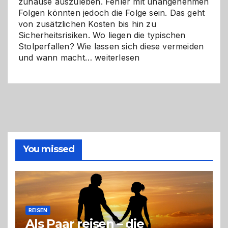
zuhause auszuleben. Fehler mit unangenehmen
Folgen könnten jedoch die Folge sein. Das geht
von zusätzlichen Kosten bis hin zu
Sicherheitsrisiken. Wo liegen die typischen
Stolperfallen? Wie lassen sich diese vermeiden
Selber
und wann macht…
weiterlesen
machen
oder
Profi
holen?
So
triffst
du
die
You missed
richtige
Entscheidung
REISEN
Als Paar reisen – die