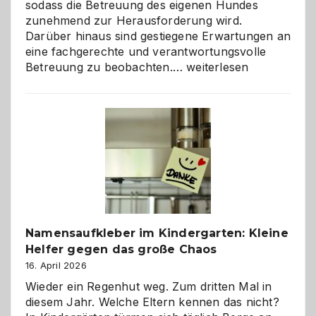
sodass die Betreuung des eigenen Hundes
zunehmend zur Herausforderung wird.
Darüber hinaus sind gestiegene Erwartungen an
eine fachgerechte und verantwortungsvolle
Betreuung
Betreuung zu beobachten.…
weiterlesen
mit
Verantwortung
–
wann
ist
eine
Hundepension
die
richtige
Wahl?
Namensaufkleber im Kindergarten: Kleine
Helfer gegen das große Chaos
16. April 2026
Wieder ein Regenhut weg. Zum dritten Mal in
diesem Jahr. Welche Eltern kennen das nicht?