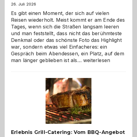
26. Juli 2026
Es gibt einen Moment, der sich auf vielen
Reisen wiederholt. Meist kommt er am Ende des
Tages, wenn sich die Straßen langsam leeren
und man feststellt, dass nicht das berühmteste
Denkmal oder das schönste Foto das Highlight
war, sondern etwas viel Einfacheres: ein
Gespräch beim Abendessen, ein Platz, auf dem
Als
man länger geblieben ist als…
weiterlesen
Paar
reisen
–
die
Gelegenheit,
neue
Reiseziele
zu
entdecken
Erlebnis Grill-Catering: Vom BBQ-Angebot