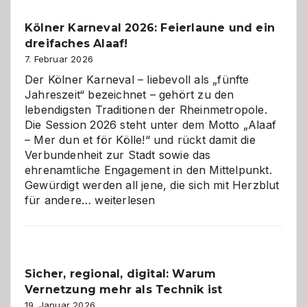
Pflicht
Kölner Karneval 2026: Feierlaune und ein
geworden
dreifaches Alaaf!
ist
7. Februar 2026
Der Kölner Karneval – liebevoll als „fünfte
Jahreszeit“ bezeichnet – gehört zu den
lebendigsten Traditionen der Rheinmetropole.
Die Session 2026 steht unter dem Motto „Alaaf
– Mer dun et för Kölle!“ und rückt damit die
Verbundenheit zur Stadt sowie das
ehrenamtliche Engagement in den Mittelpunkt.
Gewürdigt werden all jene, die sich mit Herzblut
Kölner
für andere…
weiterlesen
Karneval
2026:
Feierlaune
und
Sicher, regional, digital: Warum
ein
Vernetzung mehr als Technik ist
dreifaches
Alaaf!
19. Januar 2026