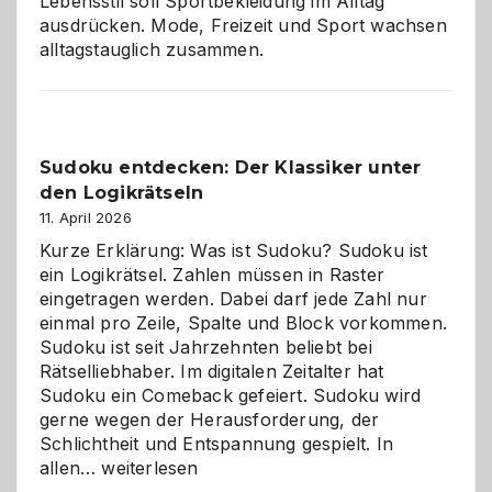
Lebensstil soll Sportbekleidung im Alltag
ausdrücken. Mode, Freizeit und Sport wachsen
alltagstauglich zusammen.
Sudoku entdecken: Der Klassiker unter
den Logikrätseln
11. April 2026
Kurze Erklärung: Was ist Sudoku? Sudoku ist
ein Logikrätsel. Zahlen müssen in Raster
eingetragen werden. Dabei darf jede Zahl nur
einmal pro Zeile, Spalte und Block vorkommen.
Sudoku ist seit Jahrzehnten beliebt bei
Rätselliebhaber. Im digitalen Zeitalter hat
Sudoku ein Comeback gefeiert. Sudoku wird
gerne wegen der Herausforderung, der
Schlichtheit und Entspannung gespielt. In
Sudoku
allen…
weiterlesen
entdecken: