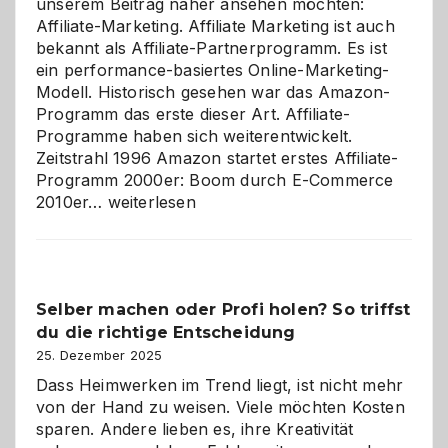
unserem Beitrag näher ansehen möchten:
Affiliate-Marketing. Affiliate Marketing ist auch
bekannt als Affiliate-Partnerprogramm. Es ist
ein performance-basiertes Online-Marketing-
Modell. Historisch gesehen war das Amazon-
Programm das erste dieser Art. Affiliate-
Programme haben sich weiterentwickelt.
Zeitstrahl 1996 Amazon startet erstes Affiliate-
Programm 2000er: Boom durch E-Commerce
Affiliate-
2010er…
weiterlesen
Programm
im
Überblick:
Chancen,
Selber machen oder Profi holen? So triffst
Herausforderungen
du die richtige Entscheidung
und
Zukunft
25. Dezember 2025
Dass Heimwerken im Trend liegt, ist nicht mehr
von der Hand zu weisen. Viele möchten Kosten
sparen. Andere lieben es, ihre Kreativität