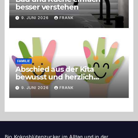
besser verstehen
9. JUNI 2026
FRANK
FAMILIE
Abschied aus der Kita
bewusst und herzlich
gestalten
9. JUNI 2026
FRANK
Bio Kokosblütenzucker im Alltag und in der