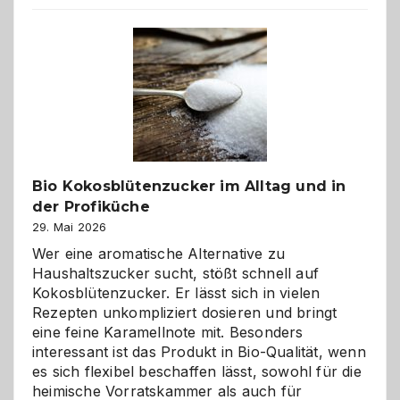
beste
Freund
in
Gefahr
ist:
Brandschutz
für
Hunde
im
Bio Kokosblütenzucker im Alltag und in
eigenen
der Profiküche
Zuhause
29. Mai 2026
Wer eine aromatische Alternative zu
Haushaltszucker sucht, stößt schnell auf
Kokosblütenzucker. Er lässt sich in vielen
Rezepten unkompliziert dosieren und bringt
eine feine Karamellnote mit. Besonders
interessant ist das Produkt in Bio-Qualität, wenn
es sich flexibel beschaffen lässt, sowohl für die
heimische Vorratskammer als auch für