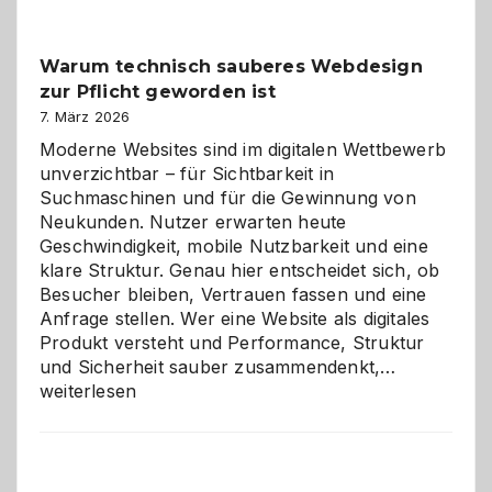
Klassiker
unter
Warum technisch sauberes Webdesign
den
zur Pflicht geworden ist
Logikrätseln
7. März 2026
Moderne Websites sind im digitalen Wettbewerb
unverzichtbar – für Sichtbarkeit in
Suchmaschinen und für die Gewinnung von
Neukunden. Nutzer erwarten heute
Geschwindigkeit, mobile Nutzbarkeit und eine
klare Struktur. Genau hier entscheidet sich, ob
Besucher bleiben, Vertrauen fassen und eine
Anfrage stellen. Wer eine Website als digitales
Produkt versteht und Performance, Struktur
Warum
und Sicherheit sauber zusammendenkt,…
technisch
weiterlesen
sauberes
Webdesig
zur
Pflicht