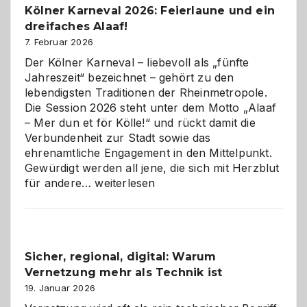
Kölner Karneval 2026: Feierlaune und ein
geworden
dreifaches Alaaf!
ist
7. Februar 2026
Der Kölner Karneval – liebevoll als „fünfte
Jahreszeit“ bezeichnet – gehört zu den
lebendigsten Traditionen der Rheinmetropole.
Die Session 2026 steht unter dem Motto „Alaaf
– Mer dun et för Kölle!“ und rückt damit die
Verbundenheit zur Stadt sowie das
ehrenamtliche Engagement in den Mittelpunkt.
Gewürdigt werden all jene, die sich mit Herzblut
Kölner
für andere…
weiterlesen
Karneval
2026:
Feierlaune
und
Sicher, regional, digital: Warum
ein
Vernetzung mehr als Technik ist
dreifaches
Alaaf!
19. Januar 2026