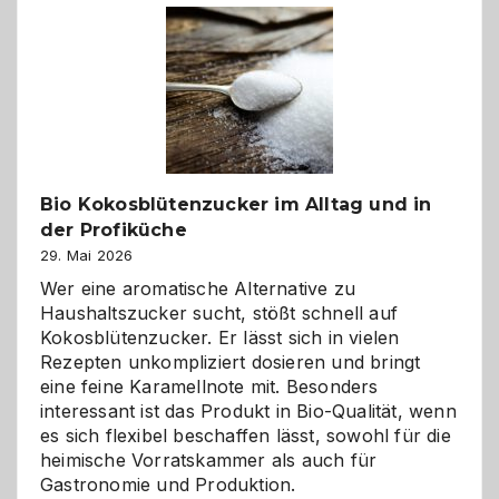
Freund
in
Gefahr
ist:
Brandschutz
für
Hunde
im
Bio Kokosblütenzucker im Alltag und in
eigenen
der Profiküche
Zuhause
29. Mai 2026
Wer eine aromatische Alternative zu
Haushaltszucker sucht, stößt schnell auf
Kokosblütenzucker. Er lässt sich in vielen
Rezepten unkompliziert dosieren und bringt
eine feine Karamellnote mit. Besonders
interessant ist das Produkt in Bio-Qualität, wenn
es sich flexibel beschaffen lässt, sowohl für die
heimische Vorratskammer als auch für
Gastronomie und Produktion.