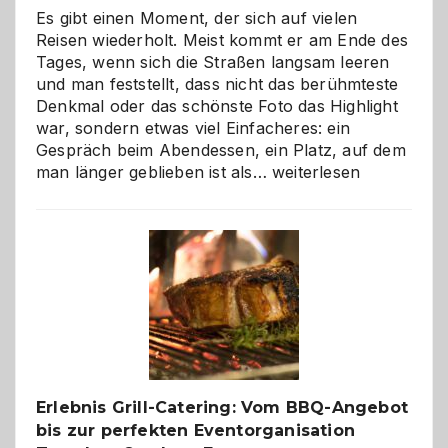
Es gibt einen Moment, der sich auf vielen
Reisen wiederholt. Meist kommt er am Ende des
Tages, wenn sich die Straßen langsam leeren
und man feststellt, dass nicht das berühmteste
Denkmal oder das schönste Foto das Highlight
war, sondern etwas viel Einfacheres: ein
Gespräch beim Abendessen, ein Platz, auf dem
Als
man länger geblieben ist als…
weiterlesen
Paar
reisen
–
die
Gelegenheit,
neue
Reiseziele
zu
entdecken
Erlebnis Grill-Catering: Vom BBQ-Angebot
bis zur perfekten Eventorganisation