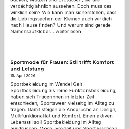
verdächtig ähnlich aussehen. Doch muss das
wirklich sein? Wie kann man sicherstellen, dass
die Lieblingssachen der Kleinen auch wirklich
nach Hause finden? Und warum sind gerade
Namensaufkleber
Namensaufkleber…
weiterlesen
im
Kindergarten:
Kleine
Helfer
Sportmode für Frauen: Stil trifft Komfort
gegen
und Leistung
das
große
15. April 2026
Chaos
Sportbekleidung im Wandel Galt
Sportbekleidung als reine Funktionsbekleidung,
haben sich Trägerinnen in letzter Zeit
entschieden, Sportswear vielseitig im Alltag zu
tragen. Damit steigen die Ansprüche an Design,
Multifunktionalität und Komfort. Einen aktiven
Lebensstil soll Sportbekleidung im Alltag
ausdrücken. Mode, Freizeit und Sport wachsen