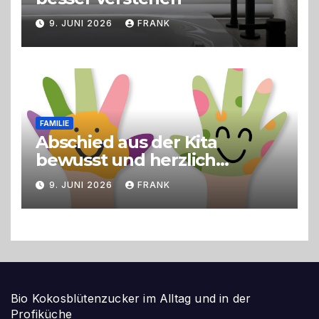
9. JUNI 2026
FRANK
FAMILIE
Abschied aus der Kita
bewusst und herzlich
gestalten
9. JUNI 2026
FRANK
Bio Kokosblütenzucker im Alltag und in der
Profiküche