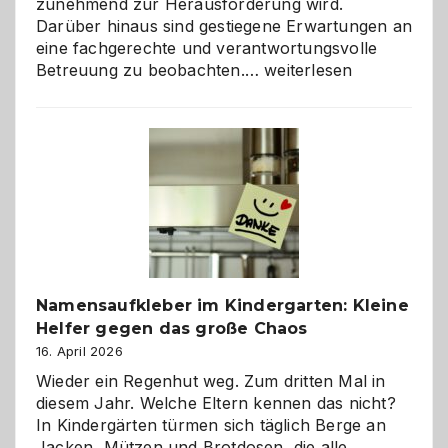
zunehmend zur Herausforderung wird.
Darüber hinaus sind gestiegene Erwartungen an
eine fachgerechte und verantwortungsvolle
Betreuung
Betreuung zu beobachten.…
weiterlesen
mit
Verantwortung
–
wann
ist
eine
Hundepension
die
richtige
Wahl?
Namensaufkleber im Kindergarten: Kleine
Helfer gegen das große Chaos
16. April 2026
Wieder ein Regenhut weg. Zum dritten Mal in
diesem Jahr. Welche Eltern kennen das nicht?
In Kindergärten türmen sich täglich Berge an
Jacken, Mützen und Brotdosen, die alle