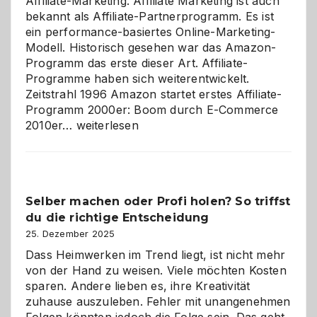
Affiliate-Marketing. Affiliate Marketing ist auch
bekannt als Affiliate-Partnerprogramm. Es ist
ein performance-basiertes Online-Marketing-
Modell. Historisch gesehen war das Amazon-
Programm das erste dieser Art. Affiliate-
Programme haben sich weiterentwickelt.
Zeitstrahl 1996 Amazon startet erstes Affiliate-
Programm 2000er: Boom durch E-Commerce
Affiliate-
2010er…
weiterlesen
Programm
im
Überblick:
Chancen,
Selber machen oder Profi holen? So triffst
Herausforderungen
du die richtige Entscheidung
und
Zukunft
25. Dezember 2025
Dass Heimwerken im Trend liegt, ist nicht mehr
von der Hand zu weisen. Viele möchten Kosten
sparen. Andere lieben es, ihre Kreativität
zuhause auszuleben. Fehler mit unangenehmen