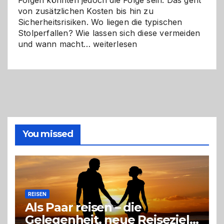
Folgen könnten jedoch die Folge sein. Das geht
von zusätzlichen Kosten bis hin zu
Sicherheitsrisiken. Wo liegen die typischen
Stolperfallen? Wie lassen sich diese vermeiden
Selber
und wann macht…
weiterlesen
machen
oder
Profi
holen?
So
triffst
du
die
You missed
richtige
Entscheidung
REISEN
Als Paar reisen – die
Gelegenheit, neue Reiseziele