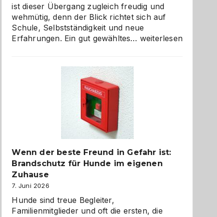
ist dieser Übergang zugleich freudig und
wehmütig, denn der Blick richtet sich auf
Schule, Selbstständigkeit und neue
Abschied
Erfahrungen. Ein gut gewähltes…
weiterlesen
aus
der
Kita
bewusst
und
herzlich
gestalten
Wenn der beste Freund in Gefahr ist:
Brandschutz für Hunde im eigenen
Zuhause
7. Juni 2026
Hunde sind treue Begleiter,
Familienmitglieder und oft die ersten, die