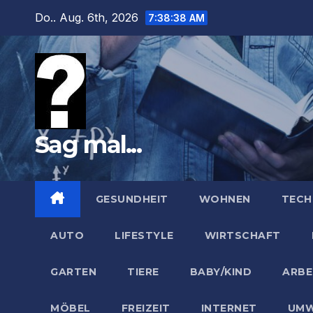
Zum
Do.. Aug. 6th, 2026
7:38:39 AM
Inhalt
springen
Sag mal...
GESUNDHEIT
WOHNEN
TECH
AUTO
LIFESTYLE
WIRTSCHAFT
GARTEN
TIERE
BABY/KIND
ARBE
MÖBEL
FREIZEIT
INTERNET
UMW