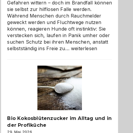
Gefahren wittern – doch im Brandfall können
sie selbst zur hilflosen Falle werden.
Während Menschen durch Rauchmelder
geweckt werden und Fluchtwege nutzen
können, reagieren Hunde oft instinktiv: Sie
verstecken sich, laufen in Panik umher oder
suchen Schutz bei ihren Menschen, anstatt
Wenn
selbstständig ins Freie zu…
weiterlesen
der
beste
Freund
in
Gefahr
ist:
Brandschutz
für
Hunde
im
Bio Kokosblütenzucker im Alltag und in
eigenen
der Profiküche
Zuhause
29. Mai 2026