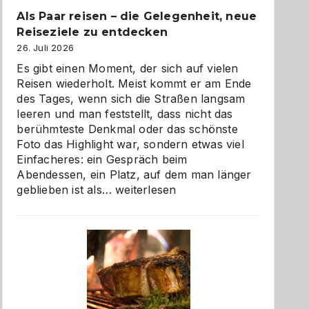
Als Paar reisen – die Gelegenheit, neue
Reiseziele zu entdecken
26. Juli 2026
Es gibt einen Moment, der sich auf vielen
Reisen wiederholt. Meist kommt er am Ende
des Tages, wenn sich die Straßen langsam
leeren und man feststellt, dass nicht das
berühmteste Denkmal oder das schönste
Foto das Highlight war, sondern etwas viel
Einfacheres: ein Gespräch beim
Abendessen, ein Platz, auf dem man länger
Als
geblieben ist als…
weiterlesen
Paar
reisen
–
die
Gelegenheit,
neue
Reiseziele