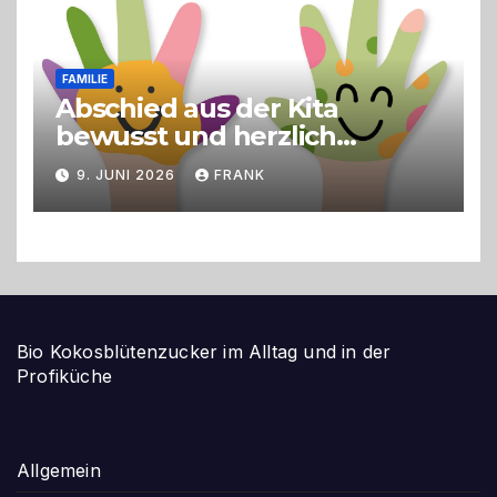
FAMILIE
Abschied aus der Kita
bewusst und herzlich
gestalten
9. JUNI 2026
FRANK
Bio Kokosblütenzucker im Alltag und in der
Profiküche
Allgemein