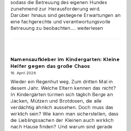
sodass die Betreuung des eigenen Hundes
zunehmend zur Herausforderung wird.
Darüber hinaus sind gestiegene Erwartungen an
eine fachgerechte und verantwortungsvolle
Betreuung
Betreuung zu beobachten.…
weiterlesen
mit
Verantwortung
–
wann
Namensaufkleber im Kindergarten: Kleine
ist
Helfer gegen das große Chaos
eine
Hundepension
16. April 2026
die
Wieder ein Regenhut weg. Zum dritten Mal in
richtige
diesem Jahr. Welche Eltern kennen das nicht?
Wahl?
In Kindergärten türmen sich täglich Berge an
Jacken, Mützen und Brotdosen, die alle
verdächtig ähnlich aussehen. Doch muss das
wirklich sein? Wie kann man sicherstellen, dass
die Lieblingssachen der Kleinen auch wirklich
nach Hause finden? Und warum sind gerade