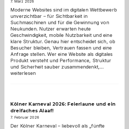
7. März 2026
Moderne Websites sind im digitalen Wettbewerb
unverzichtbar – für Sichtbarkeit in
Suchmaschinen und für die Gewinnung von
Neukunden. Nutzer erwarten heute
Geschwindigkeit, mobile Nutzbarkeit und eine
klare Struktur. Genau hier entscheidet sich, ob
Besucher bleiben, Vertrauen fassen und eine
Anfrage stellen. Wer eine Website als digitales
Produkt versteht und Performance, Struktur
Warum
und Sicherheit sauber zusammendenkt,…
technisch
weiterlesen
sauberes
Webdesig
zur
Pflicht
Kölner Karneval 2026: Feierlaune und ein
geworden
dreifaches Alaaf!
ist
7. Februar 2026
Der Kölner Karneval – liebevoll als „fünfte