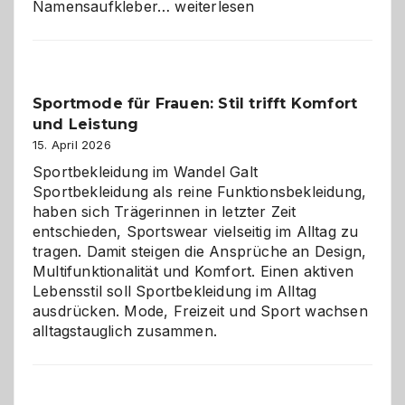
Namensaufkleber
Namensaufkleber…
weiterlesen
im
Kindergarten:
Kleine
Helfer
Sportmode für Frauen: Stil trifft Komfort
gegen
und Leistung
das
große
15. April 2026
Chaos
Sportbekleidung im Wandel Galt
Sportbekleidung als reine Funktionsbekleidung,
haben sich Trägerinnen in letzter Zeit
entschieden, Sportswear vielseitig im Alltag zu
tragen. Damit steigen die Ansprüche an Design,
Multifunktionalität und Komfort. Einen aktiven
Lebensstil soll Sportbekleidung im Alltag
ausdrücken. Mode, Freizeit und Sport wachsen
alltagstauglich zusammen.