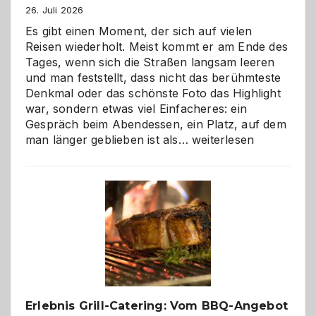
26. Juli 2026
Es gibt einen Moment, der sich auf vielen
Reisen wiederholt. Meist kommt er am Ende des
Tages, wenn sich die Straßen langsam leeren
und man feststellt, dass nicht das berühmteste
Denkmal oder das schönste Foto das Highlight
war, sondern etwas viel Einfacheres: ein
Gespräch beim Abendessen, ein Platz, auf dem
Als
man länger geblieben ist als…
weiterlesen
Paar
reisen
–
die
Gelegenheit,
neue
Reiseziele
zu
entdecken
Erlebnis Grill-Catering: Vom BBQ-Angebot