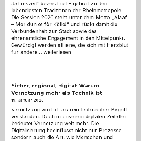
Jahreszeit“ bezeichnet – gehört zu den
lebendigsten Traditionen der Rheinmetropole.
Die Session 2026 steht unter dem Motto „Alaaf
– Mer dun et för Kölle!“ und rückt damit die
Verbundenheit zur Stadt sowie das
ehrenamtliche Engagement in den Mittelpunkt.
Gewürdigt werden all jene, die sich mit Herzblut
Kölner
für andere…
weiterlesen
Karneval
2026:
Feierlaune
und
Sicher, regional, digital: Warum
ein
Vernetzung mehr als Technik ist
dreifaches
Alaaf!
19. Januar 2026
Vernetzung wird oft als rein technischer Begriff
verstanden. Doch in unserem digitalen Zeitalter
bedeutet Vernetzung weit mehr. Die
Digitalisierung beeinflusst nicht nur Prozesse,
sondern auch die Art, wie Menschen und