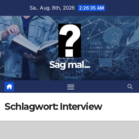
Zum
Sa.. Aug. 8th, 2026
2:26:36 AM
Inhalt
springen
Sag mal...
Schlagwort:
Interview