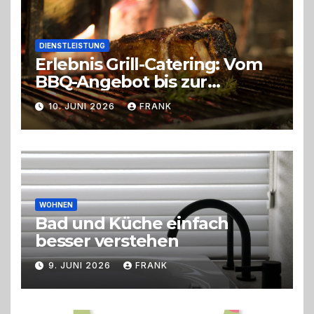
DIENSTLEISTUNG
Erlebnis Grill-Catering: Vom
BBQ-Angebot bis zur
perfekten Eventorganisation
10. JUNI 2026
FRANK
Trend zu Outdoor-Events,
Erlebnisgastronomie und
Live-Cooking
WOHNEN
Bad und Küche einfach
besser verstehen
9. JUNI 2026
FRANK