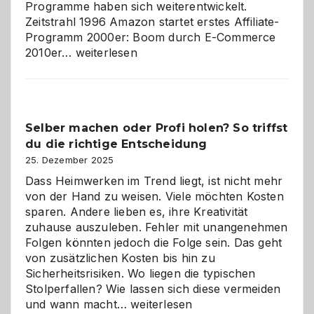
Programme haben sich weiterentwickelt.
Zeitstrahl 1996 Amazon startet erstes Affiliate-
Programm 2000er: Boom durch E-Commerce
Affiliate-
2010er…
weiterlesen
Programm
im
Überblick:
Chancen,
Selber machen oder Profi holen? So triffst
Herausforderungen
du die richtige Entscheidung
und
Zukunft
25. Dezember 2025
Dass Heimwerken im Trend liegt, ist nicht mehr
von der Hand zu weisen. Viele möchten Kosten
sparen. Andere lieben es, ihre Kreativität
zuhause auszuleben. Fehler mit unangenehmen
Folgen könnten jedoch die Folge sein. Das geht
von zusätzlichen Kosten bis hin zu
Sicherheitsrisiken. Wo liegen die typischen
Stolperfallen? Wie lassen sich diese vermeiden
Selber
und wann macht…
weiterlesen