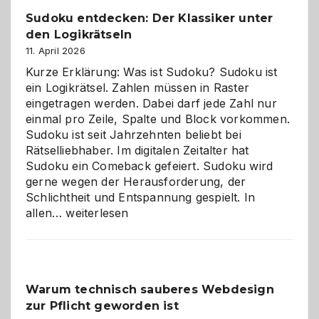
Sudoku entdecken: Der Klassiker unter
den Logikrätseln
11. April 2026
Kurze Erklärung: Was ist Sudoku? Sudoku ist
ein Logikrätsel. Zahlen müssen in Raster
eingetragen werden. Dabei darf jede Zahl nur
einmal pro Zeile, Spalte und Block vorkommen.
Sudoku ist seit Jahrzehnten beliebt bei
Rätselliebhaber. Im digitalen Zeitalter hat
Sudoku ein Comeback gefeiert. Sudoku wird
gerne wegen der Herausforderung, der
Schlichtheit und Entspannung gespielt. In
Sudoku
allen…
weiterlesen
entdecken:
Der
Klassiker
unter
Warum technisch sauberes Webdesign
den
zur Pflicht geworden ist
Logikrätseln