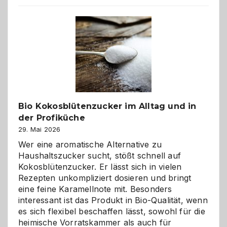
beste
Freund
in
Gefahr
ist:
Brandschutz
für
Hunde
im
Bio Kokosblütenzucker im Alltag und in
eigenen
der Profiküche
Zuhause
29. Mai 2026
Wer eine aromatische Alternative zu
Haushaltszucker sucht, stößt schnell auf
Kokosblütenzucker. Er lässt sich in vielen
Rezepten unkompliziert dosieren und bringt
eine feine Karamellnote mit. Besonders
interessant ist das Produkt in Bio-Qualität, wenn
es sich flexibel beschaffen lässt, sowohl für die
heimische Vorratskammer als auch für