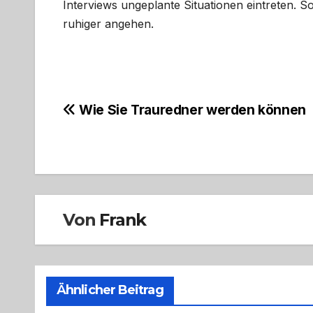
Interviews ungeplante Situationen eintreten. So
ruhiger angehen.
Beitragsnavigation
Wie Sie Trauredner werden können
Von
Frank
Ähnlicher Beitrag