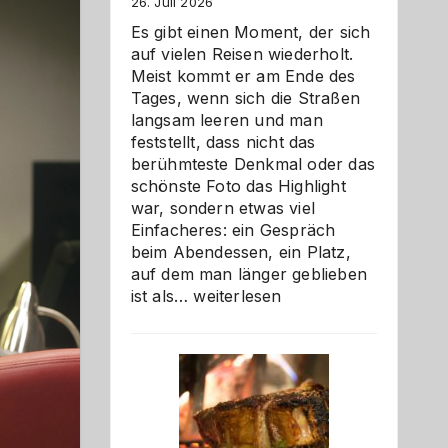
26. Juli 2026
Es gibt einen Moment, der sich
auf vielen Reisen wiederholt.
Meist kommt er am Ende des
Tages, wenn sich die Straßen
langsam leeren und man
feststellt, dass nicht das
berühmteste Denkmal oder das
schönste Foto das Highlight
war, sondern etwas viel
Einfacheres: ein Gespräch
beim Abendessen, ein Platz,
auf dem man länger geblieben
Als
ist als…
weiterlesen
Paar
reisen
–
die
Gelegenheit,
neue