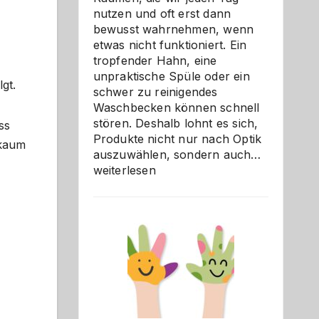
nutzen und oft erst dann
bewusst wahrnehmen, wenn
etwas nicht funktioniert. Ein
tropfender Hahn, eine
unpraktische Spüle oder ein
gt.
schwer zu reinigendes
Waschbecken können schnell
stören. Deshalb lohnt es sich,
ss
Produkte nicht nur nach Optik
 kaum
Bad
auszuwählen, sondern auch…
und
weiterlesen
Küche
einfach
besser
verstehe