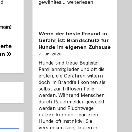
Abschied
gewähltes…
weiterlesen
nd
aus
der
Kita
main)
bewusst
Wenn der beste Freund in
und
Gefahr ist: Brandschutz für
herzlich
ierte
gestalten
Hunde im eigenen Zuhause
ben
7. Juni 2026
Hunde sind treue Begleiter,
Familienmitglieder und oft die
ersten, die Gefahren wittern –
doch im Brandfall können sie
selbst zur hilflosen Falle
werden. Während Menschen
durch Rauchmelder geweckt
werden und Fluchtwege
nutzen können, reagieren
Hunde oft instinktiv: Sie
verstecken sich, laufen in