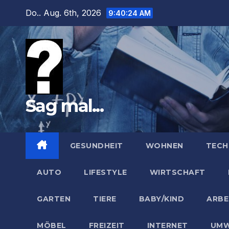
Zum
Do.. Aug. 6th, 2026
9:40:26 AM
Inhalt
springen
Sag mal...
GESUNDHEIT
WOHNEN
TECH
AUTO
LIFESTYLE
WIRTSCHAFT
GARTEN
TIERE
BABY/KIND
ARBE
MÖBEL
FREIZEIT
INTERNET
UMW