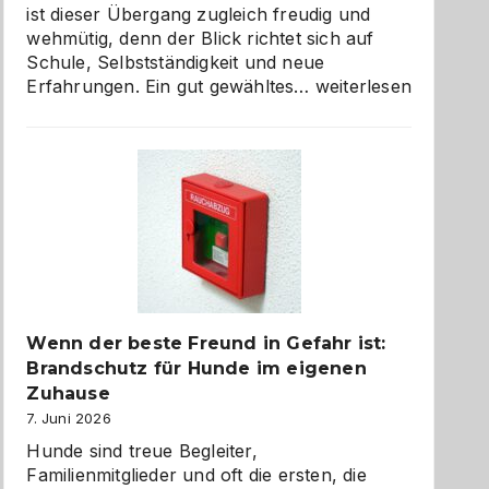
ist dieser Übergang zugleich freudig und
wehmütig, denn der Blick richtet sich auf
Schule, Selbstständigkeit und neue
Abschied
Erfahrungen. Ein gut gewähltes…
weiterlesen
aus
der
Kita
bewusst
und
herzlich
gestalten
Wenn der beste Freund in Gefahr ist:
Brandschutz für Hunde im eigenen
Zuhause
7. Juni 2026
Hunde sind treue Begleiter,
Familienmitglieder und oft die ersten, die