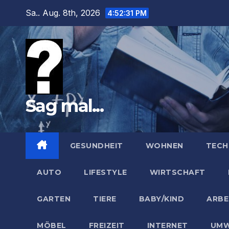
Zum
Sa.. Aug. 8th, 2026
4:52:32 PM
Inhalt
springen
Sag mal...
GESUNDHEIT
WOHNEN
TECH
AUTO
LIFESTYLE
WIRTSCHAFT
GARTEN
TIERE
BABY/KIND
ARBE
MÖBEL
FREIZEIT
INTERNET
UMW