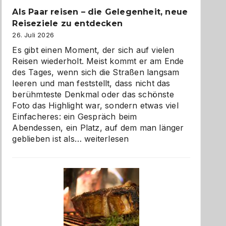
Als Paar reisen – die Gelegenheit, neue
Reiseziele zu entdecken
26. Juli 2026
Es gibt einen Moment, der sich auf vielen
Reisen wiederholt. Meist kommt er am Ende
des Tages, wenn sich die Straßen langsam
leeren und man feststellt, dass nicht das
berühmteste Denkmal oder das schönste
Foto das Highlight war, sondern etwas viel
Einfacheres: ein Gespräch beim
Abendessen, ein Platz, auf dem man länger
Als
geblieben ist als…
weiterlesen
Paar
reisen
–
die
Gelegenheit,
neue
Reiseziele