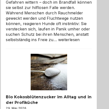
Gefahren wittern – doch im Brandfall können
sie selbst zur hilflosen Falle werden.
Während Menschen durch Rauchmelder
geweckt werden und Fluchtwege nutzen
können, reagieren Hunde oft instinktiv: Sie
verstecken sich, laufen in Panik umher oder
suchen Schutz bei ihren Menschen, anstatt
Wenn
selbstständig ins Freie zu…
weiterlesen
der
beste
Freund
in
Gefahr
ist:
Brandschutz
für
Hunde
im
Bio Kokosblütenzucker im Alltag und in
eigenen
der Profiküche
Zuhause
29. Mai 2026