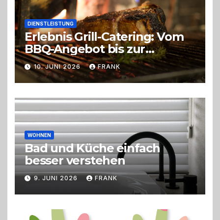
DIENSTLEISTUNG
Erlebnis Grill-Catering: Vom
BBQ-Angebot bis zur
perfekten Eventorganisation
10. JUNI 2026
FRANK
Trend zu Outdoor-Events,
Erlebnisgastronomie und
Live-Cooking
WOHNEN
Bad und Küche einfach
besser verstehen
9. JUNI 2026
FRANK