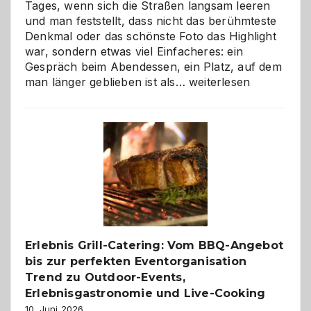
Tages, wenn sich die Straßen langsam leeren
und man feststellt, dass nicht das berühmteste
Denkmal oder das schönste Foto das Highlight
war, sondern etwas viel Einfacheres: ein
Gespräch beim Abendessen, ein Platz, auf dem
Als
man länger geblieben ist als…
weiterlesen
Paar
reisen
–
die
Gelegenheit,
neue
Reiseziele
zu
entdecken
Erlebnis Grill-Catering: Vom BBQ-Angebot
bis zur perfekten Eventorganisation
Trend zu Outdoor-Events,
Erlebnisgastronomie und Live-Cooking
10. Juni 2026