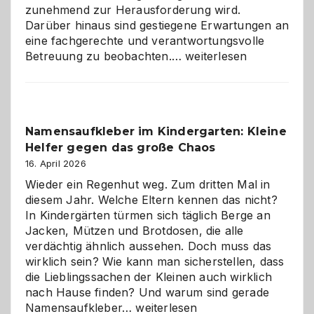
zunehmend zur Herausforderung wird.
Darüber hinaus sind gestiegene Erwartungen an
eine fachgerechte und verantwortungsvolle
Betreuung
Betreuung zu beobachten.…
weiterlesen
mit
Verantwortung
–
wann
Namensaufkleber im Kindergarten: Kleine
ist
Helfer gegen das große Chaos
eine
Hundepension
16. April 2026
die
Wieder ein Regenhut weg. Zum dritten Mal in
richtige
diesem Jahr. Welche Eltern kennen das nicht?
Wahl?
In Kindergärten türmen sich täglich Berge an
Jacken, Mützen und Brotdosen, die alle
verdächtig ähnlich aussehen. Doch muss das
wirklich sein? Wie kann man sicherstellen, dass
die Lieblingssachen der Kleinen auch wirklich
nach Hause finden? Und warum sind gerade
Namensaufkleber
Namensaufkleber…
weiterlesen