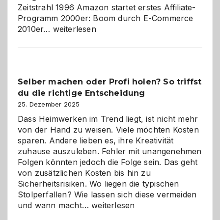
Zeitstrahl 1996 Amazon startet erstes Affiliate-
Programm 2000er: Boom durch E-Commerce
Affiliate-
2010er…
weiterlesen
Programm
im
Überblick:
Chancen,
Selber machen oder Profi holen? So triffst
Herausforderungen
du die richtige Entscheidung
und
Zukunft
25. Dezember 2025
Dass Heimwerken im Trend liegt, ist nicht mehr
von der Hand zu weisen. Viele möchten Kosten
sparen. Andere lieben es, ihre Kreativität
zuhause auszuleben. Fehler mit unangenehmen
Folgen könnten jedoch die Folge sein. Das geht
von zusätzlichen Kosten bis hin zu
Sicherheitsrisiken. Wo liegen die typischen
Stolperfallen? Wie lassen sich diese vermeiden
Selber
und wann macht…
weiterlesen
machen