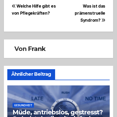
Beitragsnavigation
Welche Hilfe gibt es
Was ist das
von Pflegekräften?
prämenstruelle
Syndrom?
Von
Frank
Ähnlicher Beitrag
GESUNDHEIT
Müde, antriebslos, gestresst?