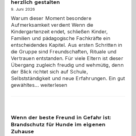
herzlich gestalten
9. Juni 2026
Warum dieser Moment besondere
Aufmerksamkeit verdient Wenn die
Kindergartenzeit endet, schließen Kinder,
Familien und pädagogische Fachkräfte ein
entscheidendes Kapitel. Aus ersten Schritten in
die Gruppe sind Freundschaften, Rituale und
Vertrauen entstanden. Für viele Eltern ist dieser
Übergang zugleich freudig und wehmütig, denn
der Blick richtet sich auf Schule,
Selbstständigkeit und neue Erfahrungen. Ein gut
Abschied
gewähltes…
weiterlesen
aus
der
Kita
bewusst
Wenn der beste Freund in Gefahr ist:
und
Brandschutz für Hunde im eigenen
herzlich
gestalten
Zuhause