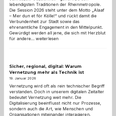
lebendigsten Traditionen der Rheinmetropole.
Die Session 2026 steht unter dem Motto „Alaaf
– Mer dun et för Kölle!“ und rückt damit die
Verbundenheit zur Stadt sowie das
ehrenamtliche Engagement in den Mittelpunkt.
Gewürdigt werden all jene, die sich mit Herzblut
Kölner
für andere…
weiterlesen
Karneval
2026:
Feierlaune
und
Sicher, regional, digital: Warum
ein
Vernetzung mehr als Technik ist
dreifaches
Alaaf!
19. Januar 2026
Vernetzung wird oft als rein technischer Begriff
verstanden. Doch in unserem digitalen Zeitalter
bedeutet Vernetzung weit mehr. Die
Digitalisierung beeinflusst nicht nur Prozesse,
sondern auch die Art, wie Menschen und
Organisationen miteinander interagieren.