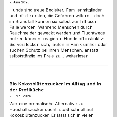
7. Juni 2026
Hunde sind treue Begleiter, Familienmitglieder
und oft die ersten, die Gefahren wittern – doch
im Brandfall können sie selbst zur hilflosen
Falle werden. Während Menschen durch
Rauchmelder geweckt werden und Fluchtwege
nutzen können, reagieren Hunde oft instinktiv:
Sie verstecken sich, laufen in Panik umher oder
suchen Schutz bei ihren Menschen, anstatt
Wenn
selbstständig ins Freie zu…
weiterlesen
der
beste
Freund
in
Bio Kokosblütenzucker im Alltag und in
Gefahr
der Profiküche
ist:
Brandschutz
29. Mai 2026
für
Wer eine aromatische Alternative zu
Hunde
Haushaltszucker sucht, stößt schnell auf
im
Kokosblütenzucker. Er lässt sich in vielen