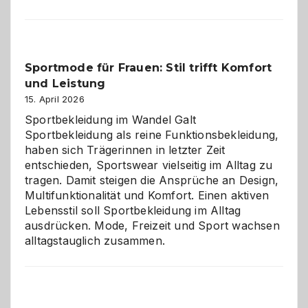
im
Kindergarten:
Kleine
Helfer
Sportmode für Frauen: Stil trifft Komfort
gegen
und Leistung
das
große
15. April 2026
Chaos
Sportbekleidung im Wandel Galt
Sportbekleidung als reine Funktionsbekleidung,
haben sich Trägerinnen in letzter Zeit
entschieden, Sportswear vielseitig im Alltag zu
tragen. Damit steigen die Ansprüche an Design,
Multifunktionalität und Komfort. Einen aktiven
Lebensstil soll Sportbekleidung im Alltag
ausdrücken. Mode, Freizeit und Sport wachsen
alltagstauglich zusammen.