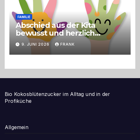
FAMILIE
Abschied aus der Kita
bewusst und herzlich
gestalten
9. JUNI 2026
FRANK
Bio Kokosblütenzucker im Alltag und in der
Profiküche
Allgemein