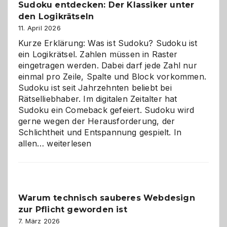
Sudoku entdecken: Der Klassiker unter
den Logikrätseln
11. April 2026
Kurze Erklärung: Was ist Sudoku? Sudoku ist
ein Logikrätsel. Zahlen müssen in Raster
eingetragen werden. Dabei darf jede Zahl nur
einmal pro Zeile, Spalte und Block vorkommen.
Sudoku ist seit Jahrzehnten beliebt bei
Rätselliebhaber. Im digitalen Zeitalter hat
Sudoku ein Comeback gefeiert. Sudoku wird
gerne wegen der Herausforderung, der
Schlichtheit und Entspannung gespielt. In
Sudoku
allen…
weiterlesen
entdecken:
Der
Klassiker
unter
Warum technisch sauberes Webdesign
den
zur Pflicht geworden ist
Logikrätseln
7. März 2026