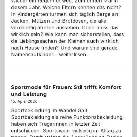
Wieder ein Regenhut weg. Zum dritten Mal in
richtige
diesem Jahr. Welche Eltern kennen das nicht?
Wahl?
In Kindergärten türmen sich täglich Berge an
Jacken, Mützen und Brotdosen, die alle
verdächtig ähnlich aussehen. Doch muss das
wirklich sein? Wie kann man sicherstellen, dass
die Lieblingssachen der Kleinen auch wirklich
nach Hause finden? Und warum sind gerade
Namensaufkleber
Namensaufkleber…
weiterlesen
im
Kindergarten:
Kleine
Helfer
Sportmode für Frauen: Stil trifft Komfort
gegen
und Leistung
das
große
15. April 2026
Chaos
Sportbekleidung im Wandel Galt
Sportbekleidung als reine Funktionsbekleidung,
haben sich Trägerinnen in letzter Zeit
entschieden, Sportswear vielseitig im Alltag zu