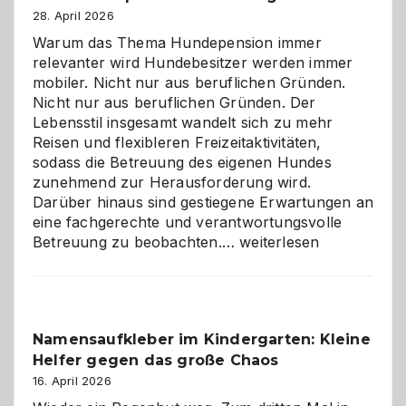
28. April 2026
Warum das Thema Hundepension immer
relevanter wird Hundebesitzer werden immer
mobiler. Nicht nur aus beruflichen Gründen.
Nicht nur aus beruflichen Gründen. Der
Lebensstil insgesamt wandelt sich zu mehr
Reisen und flexibleren Freizeitaktivitäten,
sodass die Betreuung des eigenen Hundes
zunehmend zur Herausforderung wird.
Darüber hinaus sind gestiegene Erwartungen an
eine fachgerechte und verantwortungsvolle
Betreuung
Betreuung zu beobachten.…
weiterlesen
mit
Verantwortung
–
wann
Namensaufkleber im Kindergarten: Kleine
ist
Helfer gegen das große Chaos
eine
Hundepension
16. April 2026
die