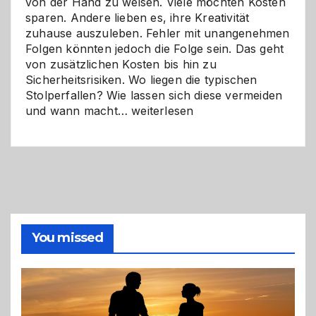
von der Hand zu weisen. Viele möchten Kosten
sparen. Andere lieben es, ihre Kreativität
zuhause auszuleben. Fehler mit unangenehmen
Folgen könnten jedoch die Folge sein. Das geht
von zusätzlichen Kosten bis hin zu
Sicherheitsrisiken. Wo liegen die typischen
Stolperfallen? Wie lassen sich diese vermeiden
Selber
und wann macht…
weiterlesen
machen
oder
Profi
holen?
So
triffst
du
die
You missed
richtige
Entscheidung