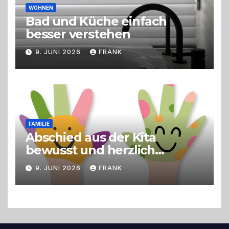
WOHNEN
Bad und Küche einfach
besser verstehen
9. JUNI 2026
FRANK
FAMILIE
Abschied aus der Kita
bewusst und herzlich
gestalten
9. JUNI 2026
FRANK