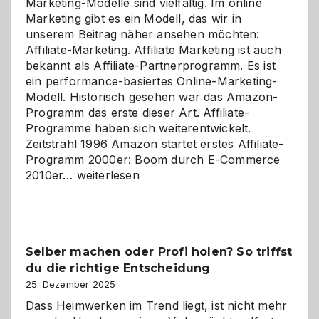
Marketing-Modelle sind vielfältig. Im online
Marketing gibt es ein Modell, das wir in
unserem Beitrag näher ansehen möchten:
Affiliate-Marketing. Affiliate Marketing ist auch
bekannt als Affiliate-Partnerprogramm. Es ist
ein performance-basiertes Online-Marketing-
Modell. Historisch gesehen war das Amazon-
Programm das erste dieser Art. Affiliate-
Programme haben sich weiterentwickelt.
Zeitstrahl 1996 Amazon startet erstes Affiliate-
Programm 2000er: Boom durch E-Commerce
Affiliate-
2010er…
weiterlesen
Programm
im
Überblick:
Chancen,
Selber machen oder Profi holen? So triffst
Herausforderungen
du die richtige Entscheidung
und
Zukunft
25. Dezember 2025
Dass Heimwerken im Trend liegt, ist nicht mehr