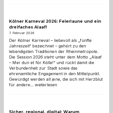
Webdesig
zur
Pflicht
Kölner Karneval 2026: Feierlaune und ein
geworden
dreifaches Alaaf!
ist
7. Februar 2026
Der Kölner Karneval – liebevoll als „fünfte
Jahreszeit“ bezeichnet – gehört zu den
lebendigsten Traditionen der Rheinmetropole.
Die Session 2026 steht unter dem Motto „Alaaf
– Mer dun et för Kölle!“ und rückt damit die
Verbundenheit zur Stadt sowie das
ehrenamtliche Engagement in den Mittelpunkt.
Gewürdigt werden all jene, die sich mit Herzblut
Kölner
für andere…
weiterlesen
Karneval
2026:
Feierlaune
und
Sicher, regional, digital: Warum
ein