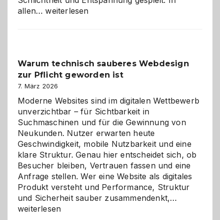
Schlichtheit und Entspannung gespielt. In
Sudoku
allen…
weiterlesen
entdecken:
Der
Klassiker
unter
Warum technisch sauberes Webdesign
den
zur Pflicht geworden ist
Logikrätseln
7. März 2026
Moderne Websites sind im digitalen Wettbewerb
unverzichtbar – für Sichtbarkeit in
Suchmaschinen und für die Gewinnung von
Neukunden. Nutzer erwarten heute
Geschwindigkeit, mobile Nutzbarkeit und eine
klare Struktur. Genau hier entscheidet sich, ob
Besucher bleiben, Vertrauen fassen und eine
Anfrage stellen. Wer eine Website als digitales
Produkt versteht und Performance, Struktur
Warum
und Sicherheit sauber zusammendenkt,…
technisch
weiterlesen
sauberes