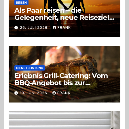
REISEN
Als Paar reisen – die
Gelegenheit, neue Reiseziele
zu entdecken
26. JULI 2026
FRANK
DIENSTLEISTUNG
Erlebnis Grill-Catering: Vom
BBQ-Angebot bis zur
perfekten Eventorganisation
10. JUNI 2026
FRANK
Trend zu Outdoor-Events,
Erlebnisgastronomie und
Live-Cooking