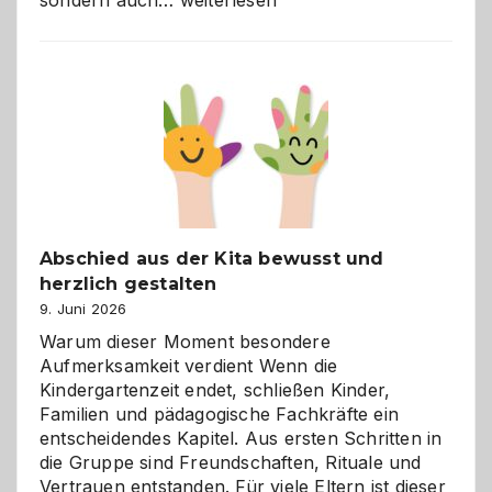
sondern auch…
weiterlesen
und
Küche
einfach
besser
verstehen
Abschied aus der Kita bewusst und
herzlich gestalten
9. Juni 2026
Warum dieser Moment besondere
Aufmerksamkeit verdient Wenn die
Kindergartenzeit endet, schließen Kinder,
Familien und pädagogische Fachkräfte ein
entscheidendes Kapitel. Aus ersten Schritten in
die Gruppe sind Freundschaften, Rituale und
Vertrauen entstanden. Für viele Eltern ist dieser