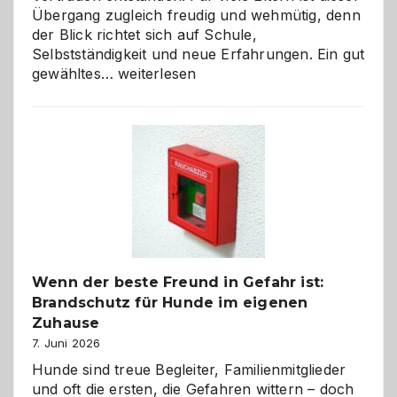
Übergang zugleich freudig und wehmütig, denn
der Blick richtet sich auf Schule,
Selbstständigkeit und neue Erfahrungen. Ein gut
Abschied
gewähltes…
weiterlesen
aus
der
Kita
bewusst
und
herzlich
gestalten
Wenn der beste Freund in Gefahr ist:
Brandschutz für Hunde im eigenen
Zuhause
7. Juni 2026
Hunde sind treue Begleiter, Familienmitglieder
und oft die ersten, die Gefahren wittern – doch