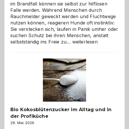
im Brandfall können sie selbst zur hilflosen
Falle werden. Während Menschen durch
Rauchmelder geweckt werden und Fluchtwege
nutzen können, reagieren Hunde oft instinktiv:
Sie verstecken sich, laufen in Panik umher oder
suchen Schutz bei ihren Menschen, anstatt
Wenn
selbstständig ins Freie zu…
weiterlesen
der
beste
Freund
in
Gefahr
ist:
Brandschutz
für
Hunde
im
Bio Kokosblütenzucker im Alltag und in
eigenen
der Profiküche
Zuhause
29. Mai 2026