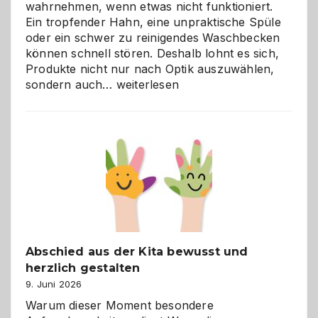
wahrnehmen, wenn etwas nicht funktioniert.
Ein tropfender Hahn, eine unpraktische Spüle
oder ein schwer zu reinigendes Waschbecken
können schnell stören. Deshalb lohnt es sich,
Produkte nicht nur nach Optik auszuwählen,
Bad
sondern auch…
weiterlesen
und
Küche
einfach
besser
verstehen
Abschied aus der Kita bewusst und
herzlich gestalten
9. Juni 2026
Warum dieser Moment besondere