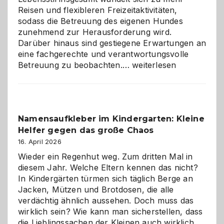
Reisen und flexibleren Freizeitaktivitäten,
sodass die Betreuung des eigenen Hundes
zunehmend zur Herausforderung wird.
Darüber hinaus sind gestiegene Erwartungen an
eine fachgerechte und verantwortungsvolle
Betreuung
Betreuung zu beobachten.…
weiterlesen
mit
Verantwortung
–
wann
Namensaufkleber im Kindergarten: Kleine
ist
Helfer gegen das große Chaos
eine
Hundepension
16. April 2026
die
Wieder ein Regenhut weg. Zum dritten Mal in
richtige
diesem Jahr. Welche Eltern kennen das nicht?
Wahl?
In Kindergärten türmen sich täglich Berge an
Jacken, Mützen und Brotdosen, die alle
verdächtig ähnlich aussehen. Doch muss das
wirklich sein? Wie kann man sicherstellen, dass
die Lieblingssachen der Kleinen auch wirklich