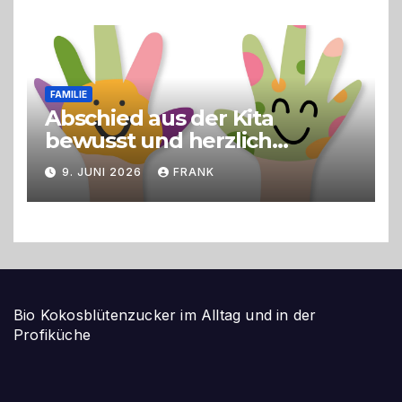
FAMILIE
Abschied aus der Kita
bewusst und herzlich
gestalten
9. JUNI 2026
FRANK
Bio Kokosblütenzucker im Alltag und in der
Profiküche