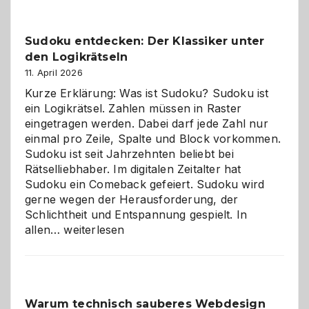
Sudoku entdecken: Der Klassiker unter
den Logikrätseln
11. April 2026
Kurze Erklärung: Was ist Sudoku? Sudoku ist
ein Logikrätsel. Zahlen müssen in Raster
eingetragen werden. Dabei darf jede Zahl nur
einmal pro Zeile, Spalte und Block vorkommen.
Sudoku ist seit Jahrzehnten beliebt bei
Rätselliebhaber. Im digitalen Zeitalter hat
Sudoku ein Comeback gefeiert. Sudoku wird
gerne wegen der Herausforderung, der
Schlichtheit und Entspannung gespielt. In
Sudoku
allen…
weiterlesen
entdecken:
Der
Klassiker
unter
Warum technisch sauberes Webdesign
den