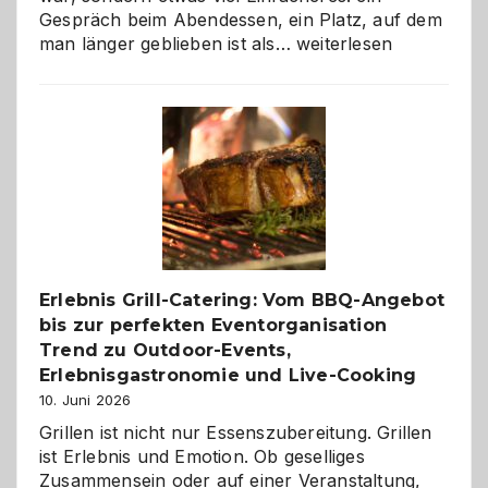
Gespräch beim Abendessen, ein Platz, auf dem
Als
man länger geblieben ist als…
weiterlesen
Paar
reisen
–
die
Gelegenheit,
neue
Reiseziele
zu
entdecken
Erlebnis Grill-Catering: Vom BBQ-Angebot
bis zur perfekten Eventorganisation
Trend zu Outdoor-Events,
Erlebnisgastronomie und Live-Cooking
10. Juni 2026
Grillen ist nicht nur Essenszubereitung. Grillen
ist Erlebnis und Emotion. Ob geselliges
Zusammensein oder auf einer Veranstaltung,