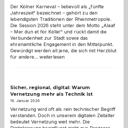
Der Kölner Karneval – liebevoll als „fünfte
Jahreszeit“ bezeichnet – gehört zu den
lebendigsten Traditionen der Rheinmetropole.
Die Session 2026 steht unter dem Motto „Alaaf
– Mer dun et för Kölle!“ und rückt damit die
Verbundenheit zur Stadt sowie das
ehrenamtliche Engagement in den Mittelpunkt.
Gewürdigt werden all jene, die sich mit Herzblut
Kölner
für andere…
weiterlesen
Karneval
2026:
Feierlaune
und
Sicher, regional, digital: Warum
ein
Vernetzung mehr als Technik ist
dreifaches
Alaaf!
19. Januar 2026
Vernetzung wird oft als rein technischer Begriff
verstanden. Doch in unserem digitalen Zeitalter
bedeutet Vernetzung weit mehr. Die