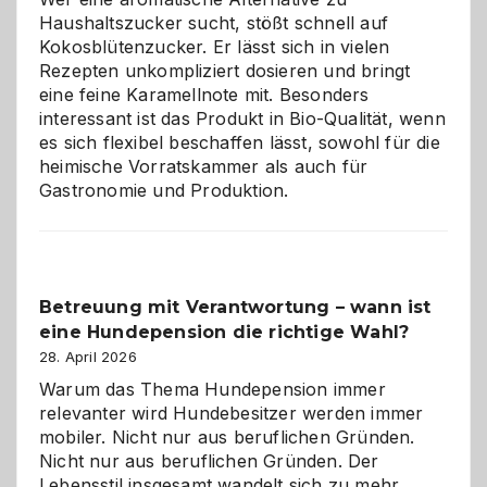
Hunde
Haushaltszucker sucht, stößt schnell auf
im
Kokosblütenzucker. Er lässt sich in vielen
eigenen
Rezepten unkompliziert dosieren und bringt
Zuhause
eine feine Karamellnote mit. Besonders
interessant ist das Produkt in Bio-Qualität, wenn
es sich flexibel beschaffen lässt, sowohl für die
heimische Vorratskammer als auch für
Gastronomie und Produktion.
Betreuung mit Verantwortung – wann ist
eine Hundepension die richtige Wahl?
28. April 2026
Warum das Thema Hundepension immer
relevanter wird Hundebesitzer werden immer
mobiler. Nicht nur aus beruflichen Gründen.
Nicht nur aus beruflichen Gründen. Der
Lebensstil insgesamt wandelt sich zu mehr