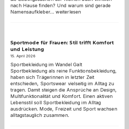
nach Hause finden? Und warum sind gerade
Namensaufkleber
Namensaufkleber…
weiterlesen
im
Kindergarten:
Kleine
Helfer
Sportmode für Frauen: Stil trifft Komfort
gegen
und Leistung
das
große
15. April 2026
Chaos
Sportbekleidung im Wandel Galt
Sportbekleidung als reine Funktionsbekleidung,
haben sich Trägerinnen in letzter Zeit
entschieden, Sportswear vielseitig im Alltag zu
tragen. Damit steigen die Ansprüche an Design,
Multifunktionalität und Komfort. Einen aktiven
Lebensstil soll Sportbekleidung im Alltag
ausdrücken. Mode, Freizeit und Sport wachsen
alltagstauglich zusammen.