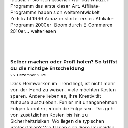
Programm das erste dieser Art. Affiliate-
Programme haben sich weiterentwickelt.
Zeitstrahl 1996 Amazon startet erstes Affiliate-
Programm 2000er: Boom durch E-Commerce
Affiliate-
2010er…
weiterlesen
Programm
im
Überblick:
Chancen,
Selber machen oder Profi holen? So triffst
Herausforderungen
du die richtige Entscheidung
und
Zukunft
25. Dezember 2025
Dass Heimwerken im Trend liegt, ist nicht mehr
von der Hand zu weisen. Viele möchten Kosten
sparen. Andere lieben es, ihre Kreativität
zuhause auszuleben. Fehler mit unangenehmen
Folgen könnten jedoch die Folge sein. Das geht
von zusätzlichen Kosten bis hin zu
Sicherheitsrisiken. Wo liegen die typischen
Stolperfallen? Wie lassen sich diese vermeiden