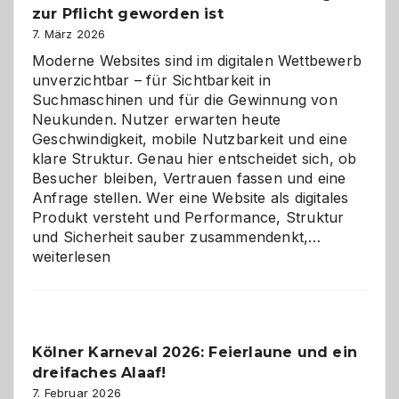
zur Pflicht geworden ist
Logikrätseln
7. März 2026
Moderne Websites sind im digitalen Wettbewerb
unverzichtbar – für Sichtbarkeit in
Suchmaschinen und für die Gewinnung von
Neukunden. Nutzer erwarten heute
Geschwindigkeit, mobile Nutzbarkeit und eine
klare Struktur. Genau hier entscheidet sich, ob
Besucher bleiben, Vertrauen fassen und eine
Anfrage stellen. Wer eine Website als digitales
Produkt versteht und Performance, Struktur
Warum
und Sicherheit sauber zusammendenkt,…
technisch
weiterlesen
sauberes
Webdesig
zur
Pflicht
Kölner Karneval 2026: Feierlaune und ein
geworden
dreifaches Alaaf!
ist
7. Februar 2026