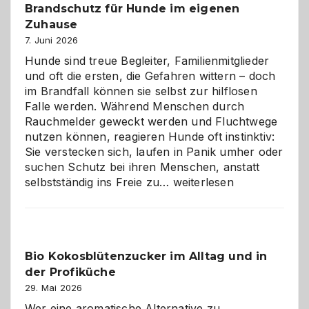
Brandschutz für Hunde im eigenen
Zuhause
7. Juni 2026
Hunde sind treue Begleiter, Familienmitglieder
und oft die ersten, die Gefahren wittern – doch
im Brandfall können sie selbst zur hilflosen
Falle werden. Während Menschen durch
Rauchmelder geweckt werden und Fluchtwege
nutzen können, reagieren Hunde oft instinktiv:
Sie verstecken sich, laufen in Panik umher oder
suchen Schutz bei ihren Menschen, anstatt
Wenn
selbstständig ins Freie zu…
weiterlesen
der
beste
Freund
in
Bio Kokosblütenzucker im Alltag und in
Gefahr
der Profiküche
ist:
Brandschutz
29. Mai 2026
für
Wer eine aromatische Alternative zu