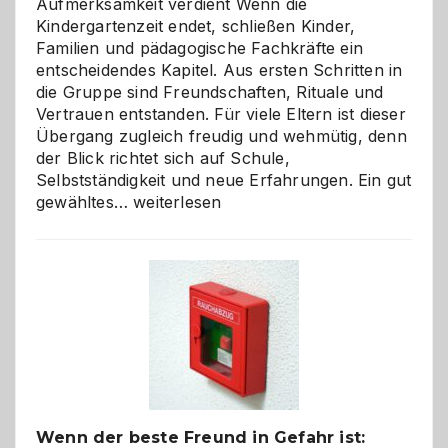
Aufmerksamkeit verdient Wenn die
Kindergartenzeit endet, schließen Kinder,
Familien und pädagogische Fachkräfte ein
entscheidendes Kapitel. Aus ersten Schritten in
die Gruppe sind Freundschaften, Rituale und
Vertrauen entstanden. Für viele Eltern ist dieser
Übergang zugleich freudig und wehmütig, denn
der Blick richtet sich auf Schule,
Selbstständigkeit und neue Erfahrungen. Ein gut
Abschied
gewähltes…
weiterlesen
aus
der
Kita
bewusst
und
herzlich
gestalten
Wenn der beste Freund in Gefahr ist: