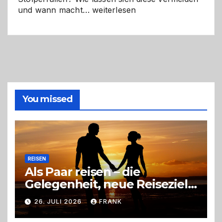
Selber
und wann macht…
weiterlesen
machen
oder
Profi
holen?
So
triffst
du
die
You missed
richtige
Entscheidung
REISEN
Als Paar reisen – die
Gelegenheit, neue Reiseziele
zu entdecken
26. JULI 2026
FRANK