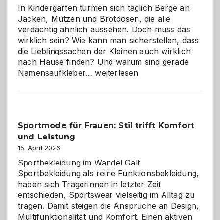
Wahl?
In Kindergärten türmen sich täglich Berge an
Jacken, Mützen und Brotdosen, die alle
verdächtig ähnlich aussehen. Doch muss das
wirklich sein? Wie kann man sicherstellen, dass
die Lieblingssachen der Kleinen auch wirklich
nach Hause finden? Und warum sind gerade
Namensaufkleber
Namensaufkleber…
weiterlesen
im
Kindergarten:
Kleine
Helfer
Sportmode für Frauen: Stil trifft Komfort
gegen
und Leistung
das
große
15. April 2026
Chaos
Sportbekleidung im Wandel Galt
Sportbekleidung als reine Funktionsbekleidung,
haben sich Trägerinnen in letzter Zeit
entschieden, Sportswear vielseitig im Alltag zu
tragen. Damit steigen die Ansprüche an Design,
Multifunktionalität und Komfort. Einen aktiven