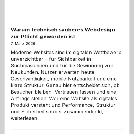
entdecken:
Der
Klassiker
unter
Warum technisch sauberes Webdesign
den
zur Pflicht geworden ist
Logikrätseln
7. März 2026
Moderne Websites sind im digitalen Wettbewerb
unverzichtbar – für Sichtbarkeit in
Suchmaschinen und für die Gewinnung von
Neukunden. Nutzer erwarten heute
Geschwindigkeit, mobile Nutzbarkeit und eine
klare Struktur. Genau hier entscheidet sich, ob
Besucher bleiben, Vertrauen fassen und eine
Anfrage stellen. Wer eine Website als digitales
Produkt versteht und Performance, Struktur
Warum
und Sicherheit sauber zusammendenkt,…
technisch
weiterlesen
sauberes
Webdesig