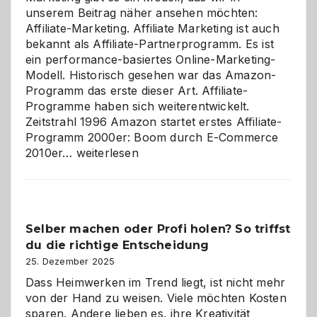
unserem Beitrag näher ansehen möchten:
Affiliate-Marketing. Affiliate Marketing ist auch
bekannt als Affiliate-Partnerprogramm. Es ist
ein performance-basiertes Online-Marketing-
Modell. Historisch gesehen war das Amazon-
Programm das erste dieser Art. Affiliate-
Programme haben sich weiterentwickelt.
Zeitstrahl 1996 Amazon startet erstes Affiliate-
Programm 2000er: Boom durch E-Commerce
Affiliate-
2010er…
weiterlesen
Programm
im
Überblick:
Chancen,
Selber machen oder Profi holen? So triffst
Herausforderungen
du die richtige Entscheidung
und
Zukunft
25. Dezember 2025
Dass Heimwerken im Trend liegt, ist nicht mehr
von der Hand zu weisen. Viele möchten Kosten
sparen. Andere lieben es, ihre Kreativität