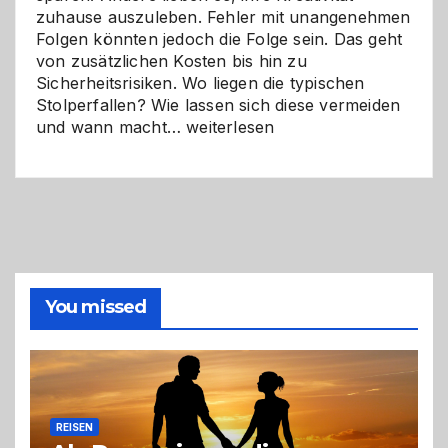
zuhause auszuleben. Fehler mit unangenehmen
Folgen könnten jedoch die Folge sein. Das geht
von zusätzlichen Kosten bis hin zu
Sicherheitsrisiken. Wo liegen die typischen
Stolperfallen? Wie lassen sich diese vermeiden
Selber
und wann macht…
weiterlesen
machen
oder
Profi
holen?
So
triffst
du
die
You missed
richtige
Entscheidung
REISEN