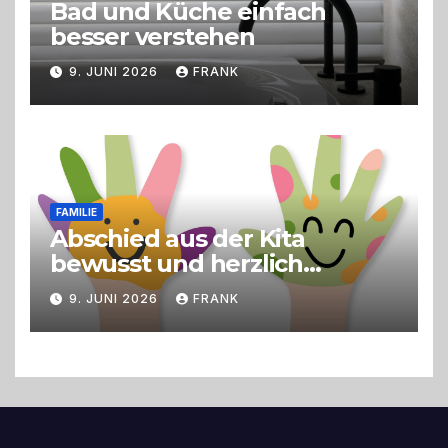
Bad und Küche einfach
besser verstehen
9. JUNI 2026
FRANK
FAMILIE
Abschied aus der Kita
bewusst und herzlich
gestalten
9. JUNI 2026
FRANK