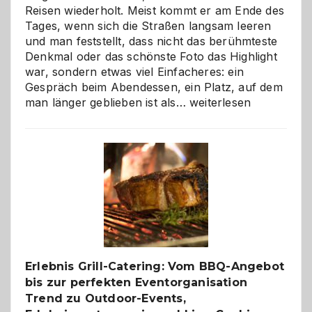
Reisen wiederholt. Meist kommt er am Ende des
Tages, wenn sich die Straßen langsam leeren
und man feststellt, dass nicht das berühmteste
Denkmal oder das schönste Foto das Highlight
war, sondern etwas viel Einfacheres: ein
Gespräch beim Abendessen, ein Platz, auf dem
Als
man länger geblieben ist als…
weiterlesen
Paar
reisen
–
die
Gelegenheit,
neue
Reiseziele
zu
entdecken
Erlebnis Grill-Catering: Vom BBQ-Angebot
bis zur perfekten Eventorganisation
Trend zu Outdoor-Events,