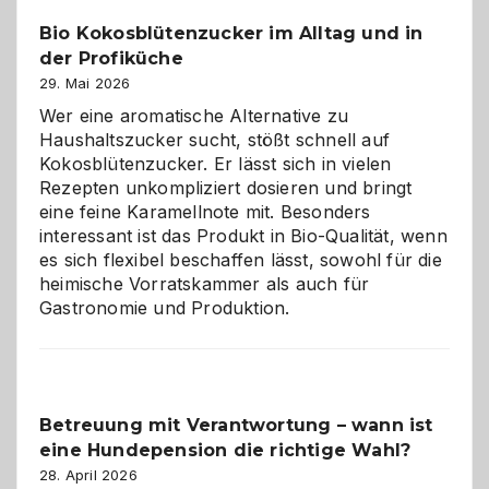
in
Bio Kokosblütenzucker im Alltag und in
Gefahr
der Profiküche
ist:
Brandschutz
29. Mai 2026
für
Wer eine aromatische Alternative zu
Hunde
Haushaltszucker sucht, stößt schnell auf
im
Kokosblütenzucker. Er lässt sich in vielen
eigenen
Rezepten unkompliziert dosieren und bringt
Zuhause
eine feine Karamellnote mit. Besonders
interessant ist das Produkt in Bio-Qualität, wenn
es sich flexibel beschaffen lässt, sowohl für die
heimische Vorratskammer als auch für
Gastronomie und Produktion.
Betreuung mit Verantwortung – wann ist
eine Hundepension die richtige Wahl?
28. April 2026