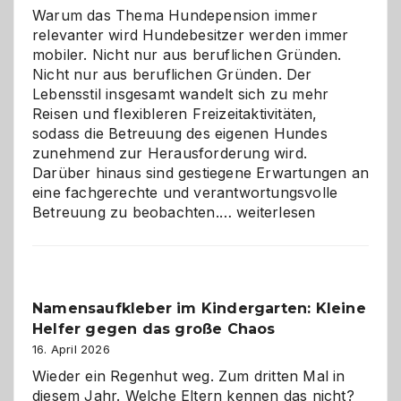
Warum das Thema Hundepension immer
relevanter wird Hundebesitzer werden immer
mobiler. Nicht nur aus beruflichen Gründen.
Nicht nur aus beruflichen Gründen. Der
Lebensstil insgesamt wandelt sich zu mehr
Reisen und flexibleren Freizeitaktivitäten,
sodass die Betreuung des eigenen Hundes
zunehmend zur Herausforderung wird.
Darüber hinaus sind gestiegene Erwartungen an
eine fachgerechte und verantwortungsvolle
Betreuung
Betreuung zu beobachten.…
weiterlesen
mit
Verantwortung
–
wann
Namensaufkleber im Kindergarten: Kleine
ist
Helfer gegen das große Chaos
eine
Hundepension
16. April 2026
die
Wieder ein Regenhut weg. Zum dritten Mal in
richtige
diesem Jahr. Welche Eltern kennen das nicht?