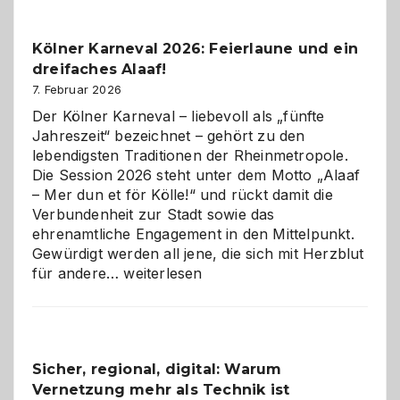
zur
Pflicht
Kölner Karneval 2026: Feierlaune und ein
geworden
dreifaches Alaaf!
ist
7. Februar 2026
Der Kölner Karneval – liebevoll als „fünfte
Jahreszeit“ bezeichnet – gehört zu den
lebendigsten Traditionen der Rheinmetropole.
Die Session 2026 steht unter dem Motto „Alaaf
– Mer dun et för Kölle!“ und rückt damit die
Verbundenheit zur Stadt sowie das
ehrenamtliche Engagement in den Mittelpunkt.
Gewürdigt werden all jene, die sich mit Herzblut
Kölner
für andere…
weiterlesen
Karneval
2026:
Feierlaune
und
Sicher, regional, digital: Warum
ein
Vernetzung mehr als Technik ist
dreifaches