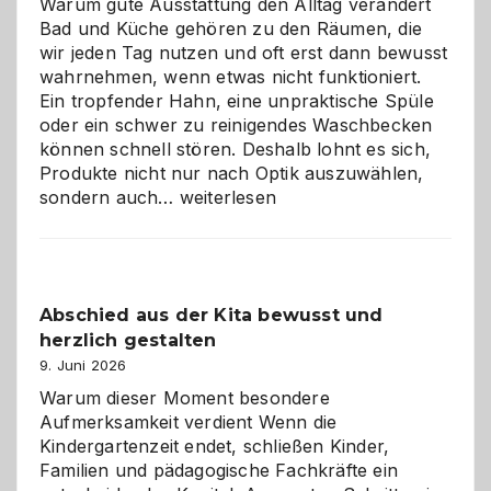
Warum gute Ausstattung den Alltag verändert
Bad und Küche gehören zu den Räumen, die
wir jeden Tag nutzen und oft erst dann bewusst
wahrnehmen, wenn etwas nicht funktioniert.
Ein tropfender Hahn, eine unpraktische Spüle
oder ein schwer zu reinigendes Waschbecken
können schnell stören. Deshalb lohnt es sich,
Produkte nicht nur nach Optik auszuwählen,
Bad
sondern auch…
weiterlesen
und
Küche
einfach
besser
Abschied aus der Kita bewusst und
verstehen
herzlich gestalten
9. Juni 2026
Warum dieser Moment besondere
Aufmerksamkeit verdient Wenn die
Kindergartenzeit endet, schließen Kinder,
Familien und pädagogische Fachkräfte ein