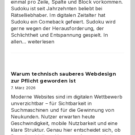
einmal pro Zeile, Spalte und Block vorkommen.
Sudoku ist seit Jahrzehnten beliebt bei
Rätselliebhaber. Im digitalen Zeitalter hat
Sudoku ein Comeback gefeiert. Sudoku wird
gerne wegen der Herausforderung, der
Schlichtheit und Entspannung gespielt. In
Sudoku
allen…
weiterlesen
entdecken:
Der
Klassiker
unter
Warum technisch sauberes Webdesign
den
zur Pflicht geworden ist
Logikrätseln
7. März 2026
Moderne Websites sind im digitalen Wettbewerb
unverzichtbar – für Sichtbarkeit in
Suchmaschinen und für die Gewinnung von
Neukunden. Nutzer erwarten heute
Geschwindigkeit, mobile Nutzbarkeit und eine
klare Struktur. Genau hier entscheidet sich, ob