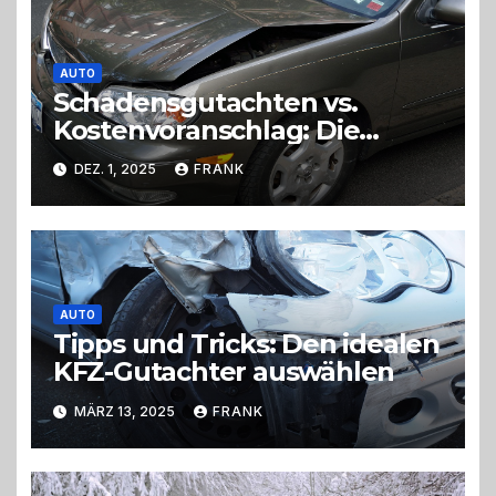
AUTO
Schadensgutachten vs.
Kostenvoranschlag: Die
wichtigsten Unterschiede
DEZ. 1, 2025
FRANK
AUTO
Tipps und Tricks: Den idealen
KFZ-Gutachter auswählen
MÄRZ 13, 2025
FRANK