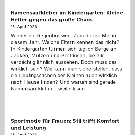
wann
Namensaufkleber im Kindergarten: Kleine
ist
Helfer gegen das große Chaos
eine
Hundepension
16. April 2026
die
Wieder ein Regenhut weg. Zum dritten Mal in
richtige
diesem Jahr. Welche Eltern kennen das nicht?
Wahl?
In Kindergärten türmen sich täglich Berge an
Jacken, Mützen und Brotdosen, die alle
verdächtig ähnlich aussehen. Doch muss das
wirklich sein? Wie kann man sicherstellen, dass
die Lieblingssachen der Kleinen auch wirklich
nach Hause finden? Und warum sind gerade
Namensaufkleber
Namensaufkleber…
weiterlesen
im
Kindergarten:
Kleine
Helfer
Sportmode für Frauen: Stil trifft Komfort
gegen
und Leistung
das
große
15. April 2026