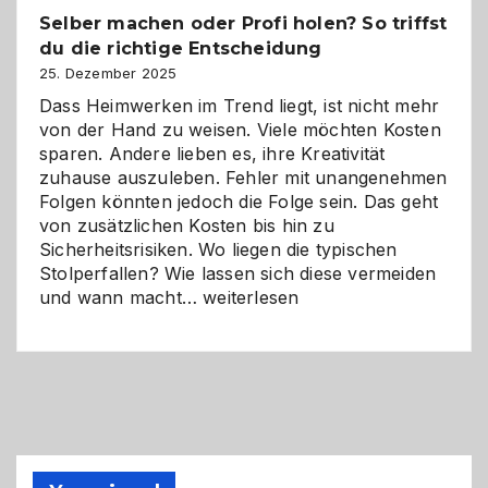
Chancen,
Selber machen oder Profi holen? So triffst
Herausforderungen
du die richtige Entscheidung
und
Zukunft
25. Dezember 2025
Dass Heimwerken im Trend liegt, ist nicht mehr
von der Hand zu weisen. Viele möchten Kosten
sparen. Andere lieben es, ihre Kreativität
zuhause auszuleben. Fehler mit unangenehmen
Folgen könnten jedoch die Folge sein. Das geht
von zusätzlichen Kosten bis hin zu
Sicherheitsrisiken. Wo liegen die typischen
Stolperfallen? Wie lassen sich diese vermeiden
Selber
und wann macht…
weiterlesen
machen
oder
Profi
holen?
So
triffst
du
die