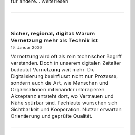
Kölner
für andere…
weiterlesen
Karneval
2026:
Feierlaune
und
Sicher, regional, digital: Warum
ein
Vernetzung mehr als Technik ist
dreifaches
Alaaf!
19. Januar 2026
Vernetzung wird oft als rein technischer Begriff
verstanden. Doch in unserem digitalen Zeitalter
bedeutet Vernetzung weit mehr. Die
Digitalisierung beeinflusst nicht nur Prozesse,
sondern auch die Art, wie Menschen und
Organisationen miteinander interagieren.
Akzeptanz entsteht dort, wo Vertrauen und
Nähe spürbar sind. Fachleute wünschen sich
Sichtbarkeit und Kooperation. Nutzer erwarten
Orientierung und geprüfte Qualität.