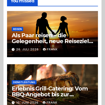
You missed
richtige
Entscheidung
REISEN
Als Paar reisen – die
Gelegenheit, neue Reiseziele
zu entdecken
26. JULI 2026
FRANK
DIENSTLEISTUNG
Erlebnis Grill-Catering: Vom
BBQ-Angebot bis zur
perfekten Eventorganisation
10. JUNI 2026
FRANK