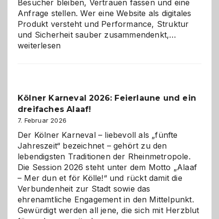
Besucher bleiben, Vertrauen fassen und eine
Anfrage stellen. Wer eine Website als digitales
Produkt versteht und Performance, Struktur
Warum
und Sicherheit sauber zusammendenkt,…
technisch
weiterlesen
sauberes
Webdesig
zur
Pflicht
Kölner Karneval 2026: Feierlaune und ein
geworden
dreifaches Alaaf!
ist
7. Februar 2026
Der Kölner Karneval – liebevoll als „fünfte
Jahreszeit“ bezeichnet – gehört zu den
lebendigsten Traditionen der Rheinmetropole.
Die Session 2026 steht unter dem Motto „Alaaf
– Mer dun et för Kölle!“ und rückt damit die
Verbundenheit zur Stadt sowie das
ehrenamtliche Engagement in den Mittelpunkt.
Gewürdigt werden all jene, die sich mit Herzblut