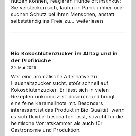
nutzen können, reagieren Hunde oft instinktiv:
Sie verstecken sich, laufen in Panik umher oder
suchen Schutz bei ihren Menschen, anstatt
Wenn
selbstständig ins Freie zu…
weiterlesen
der
beste
Freund
in
Bio Kokosblütenzucker im Alltag und in
Gefahr
der Profiküche
ist:
Brandschutz
29. Mai 2026
für
Wer eine aromatische Alternative zu
Hunde
Haushaltszucker sucht, stößt schnell auf
im
Kokosblütenzucker. Er lässt sich in vielen
eigenen
Rezepten unkompliziert dosieren und bringt
Zuhause
eine feine Karamellnote mit. Besonders
interessant ist das Produkt in Bio-Qualität, wenn
es sich flexibel beschaffen lässt, sowohl für die
heimische Vorratskammer als auch für
Gastronomie und Produktion.