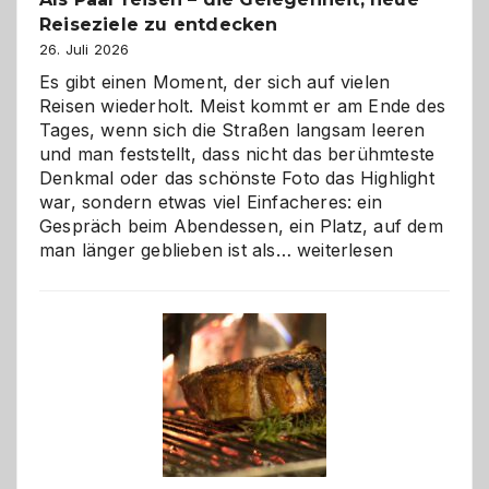
Reiseziele zu entdecken
26. Juli 2026
Es gibt einen Moment, der sich auf vielen
Reisen wiederholt. Meist kommt er am Ende des
Tages, wenn sich die Straßen langsam leeren
und man feststellt, dass nicht das berühmteste
Denkmal oder das schönste Foto das Highlight
war, sondern etwas viel Einfacheres: ein
Gespräch beim Abendessen, ein Platz, auf dem
Als
man länger geblieben ist als…
weiterlesen
Paar
reisen
–
die
Gelegenheit,
neue
Reiseziele
zu
entdecken