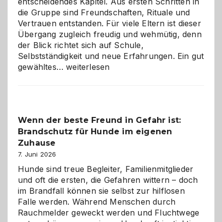
entscheidendes Kapitel. Aus ersten Schritten in
die Gruppe sind Freundschaften, Rituale und
Vertrauen entstanden. Für viele Eltern ist dieser
Übergang zugleich freudig und wehmütig, denn
der Blick richtet sich auf Schule,
Selbstständigkeit und neue Erfahrungen. Ein gut
Abschied
gewähltes…
weiterlesen
aus
der
Kita
bewusst
Wenn der beste Freund in Gefahr ist:
und
Brandschutz für Hunde im eigenen
herzlich
gestalten
Zuhause
7. Juni 2026
Hunde sind treue Begleiter, Familienmitglieder
und oft die ersten, die Gefahren wittern – doch
im Brandfall können sie selbst zur hilflosen
Falle werden. Während Menschen durch
Rauchmelder geweckt werden und Fluchtwege