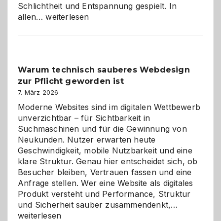
Schlichtheit und Entspannung gespielt. In
Sudoku
allen…
weiterlesen
entdecken:
Der
Klassiker
unter
Warum technisch sauberes Webdesign
den
zur Pflicht geworden ist
Logikrätseln
7. März 2026
Moderne Websites sind im digitalen Wettbewerb
unverzichtbar – für Sichtbarkeit in
Suchmaschinen und für die Gewinnung von
Neukunden. Nutzer erwarten heute
Geschwindigkeit, mobile Nutzbarkeit und eine
klare Struktur. Genau hier entscheidet sich, ob
Besucher bleiben, Vertrauen fassen und eine
Anfrage stellen. Wer eine Website als digitales
Produkt versteht und Performance, Struktur
Warum
und Sicherheit sauber zusammendenkt,…
technisch
weiterlesen