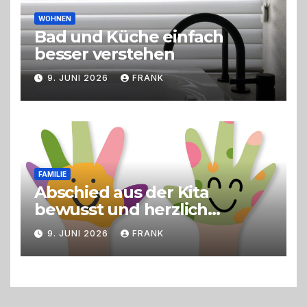
WOHNEN
Bad und Küche einfach
besser verstehen
9. JUNI 2026
FRANK
FAMILIE
Abschied aus der Kita
bewusst und herzlich
gestalten
9. JUNI 2026
FRANK