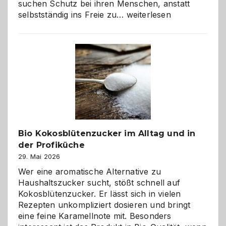
suchen Schutz bei ihren Menschen, anstatt
Wenn
selbstständig ins Freie zu…
weiterlesen
der
beste
Freund
in
Gefahr
ist:
Brandschutz
für
Hunde
im
Bio Kokosblütenzucker im Alltag und in
eigenen
der Profiküche
Zuhause
29. Mai 2026
Wer eine aromatische Alternative zu
Haushaltszucker sucht, stößt schnell auf
Kokosblütenzucker. Er lässt sich in vielen
Rezepten unkompliziert dosieren und bringt
eine feine Karamellnote mit. Besonders