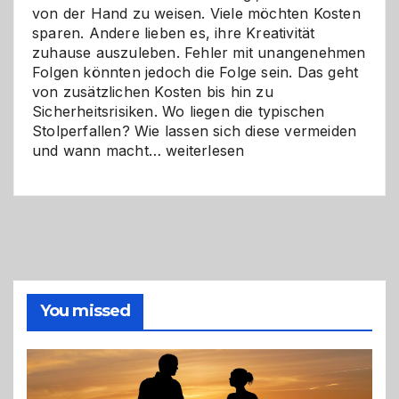
von der Hand zu weisen. Viele möchten Kosten
sparen. Andere lieben es, ihre Kreativität
zuhause auszuleben. Fehler mit unangenehmen
Folgen könnten jedoch die Folge sein. Das geht
von zusätzlichen Kosten bis hin zu
Sicherheitsrisiken. Wo liegen die typischen
Stolperfallen? Wie lassen sich diese vermeiden
Selber
und wann macht…
weiterlesen
machen
oder
Profi
holen?
So
triffst
du
die
You missed
richtige
Entscheidung