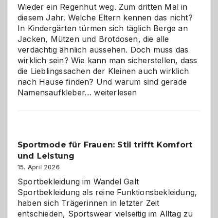
Wieder ein Regenhut weg. Zum dritten Mal in
diesem Jahr. Welche Eltern kennen das nicht?
In Kindergärten türmen sich täglich Berge an
Jacken, Mützen und Brotdosen, die alle
verdächtig ähnlich aussehen. Doch muss das
wirklich sein? Wie kann man sicherstellen, dass
die Lieblingssachen der Kleinen auch wirklich
nach Hause finden? Und warum sind gerade
Namensaufkleber
Namensaufkleber…
weiterlesen
im
Kindergarten:
Kleine
Helfer
Sportmode für Frauen: Stil trifft Komfort
gegen
und Leistung
das
große
15. April 2026
Chaos
Sportbekleidung im Wandel Galt
Sportbekleidung als reine Funktionsbekleidung,
haben sich Trägerinnen in letzter Zeit
entschieden, Sportswear vielseitig im Alltag zu