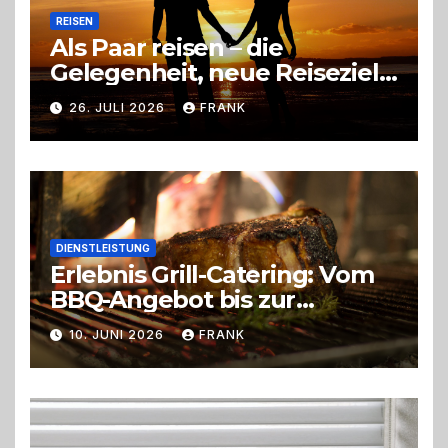
REISEN
Als Paar reisen – die
Gelegenheit, neue Reiseziele
zu entdecken
26. JULI 2026
FRANK
DIENSTLEISTUNG
Erlebnis Grill-Catering: Vom
BBQ-Angebot bis zur
perfekten Eventorganisation
10. JUNI 2026
FRANK
Trend zu Outdoor-Events,
Erlebnisgastronomie und
Live-Cooking