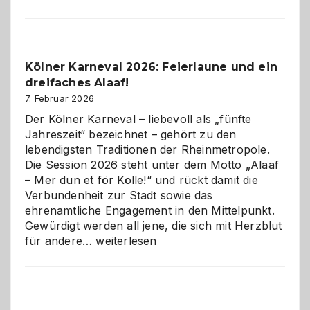
sauberes
Webdesig
zur
Pflicht
Kölner Karneval 2026: Feierlaune und ein
geworden
dreifaches Alaaf!
ist
7. Februar 2026
Der Kölner Karneval – liebevoll als „fünfte
Jahreszeit“ bezeichnet – gehört zu den
lebendigsten Traditionen der Rheinmetropole.
Die Session 2026 steht unter dem Motto „Alaaf
– Mer dun et för Kölle!“ und rückt damit die
Verbundenheit zur Stadt sowie das
ehrenamtliche Engagement in den Mittelpunkt.
Gewürdigt werden all jene, die sich mit Herzblut
Kölner
für andere…
weiterlesen
Karneval
2026:
Feierlaune
und