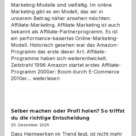
Marketing-Modelle sind vielfältig. Im online
Marketing gibt es ein Modell, das wir in
unserem Beitrag näher ansehen möchten:
Affiliate-Marketing. Affiliate Marketing ist auch
bekannt als Affiliate-Partnerprogramm. Es ist
ein performance-basiertes Online-Marketing-
Modell. Historisch gesehen war das Amazon-
Programm das erste dieser Art. Affiliate-
Programme haben sich weiterentwickelt.
Zeitstrahl 1996 Amazon startet erstes Affiliate-
Programm 2000er: Boom durch E-Commerce
Affiliate-
2010er…
weiterlesen
Programm
im
Überblick:
Chancen,
Selber machen oder Profi holen? So triffst
Herausforderungen
du die richtige Entscheidung
und
Zukunft
25. Dezember 2025
Dass Heimwerken im Trend liegt, ist nicht mehr