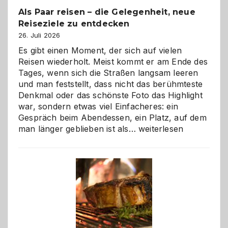
Als Paar reisen – die Gelegenheit, neue
Reiseziele zu entdecken
26. Juli 2026
Es gibt einen Moment, der sich auf vielen
Reisen wiederholt. Meist kommt er am Ende des
Tages, wenn sich die Straßen langsam leeren
und man feststellt, dass nicht das berühmteste
Denkmal oder das schönste Foto das Highlight
war, sondern etwas viel Einfacheres: ein
Gespräch beim Abendessen, ein Platz, auf dem
Als
man länger geblieben ist als…
weiterlesen
Paar
reisen
–
die
Gelegenheit,
neue
Reiseziele
zu