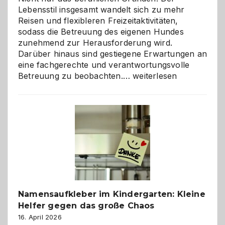
Lebensstil insgesamt wandelt sich zu mehr
Reisen und flexibleren Freizeitaktivitäten,
sodass die Betreuung des eigenen Hundes
zunehmend zur Herausforderung wird.
Darüber hinaus sind gestiegene Erwartungen an
eine fachgerechte und verantwortungsvolle
Betreuung
Betreuung zu beobachten.…
weiterlesen
mit
Verantwortung
–
wann
ist
eine
Hundepension
die
richtige
Wahl?
Namensaufkleber im Kindergarten: Kleine
Helfer gegen das große Chaos
16. April 2026