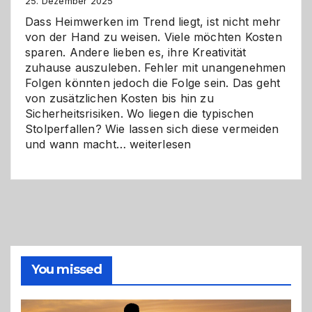
Zukunft
25. Dezember 2025
Dass Heimwerken im Trend liegt, ist nicht mehr
von der Hand zu weisen. Viele möchten Kosten
sparen. Andere lieben es, ihre Kreativität
zuhause auszuleben. Fehler mit unangenehmen
Folgen könnten jedoch die Folge sein. Das geht
von zusätzlichen Kosten bis hin zu
Sicherheitsrisiken. Wo liegen die typischen
Stolperfallen? Wie lassen sich diese vermeiden
Selber
und wann macht…
weiterlesen
machen
oder
Profi
holen?
So
triffst
du
die
You missed
richtige
Entscheidung