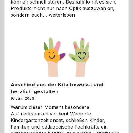
können schnell stören. Deshalb lohnt es sich,
Produkte nicht nur nach Optik auszuwählen,
Bad
sondern auch…
weiterlesen
und
Küche
einfach
besser
verstehen
Abschied aus der Kita bewusst und
herzlich gestalten
9. Juni 2026
Warum dieser Moment besondere
Aufmerksamkeit verdient Wenn die
Kindergartenzeit endet, schließen Kinder,
Familien und pädagogische Fachkräfte ein