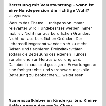
Betreuung mit Verantwortung – wann ist
eine Hundepension die richtige Wahl?
28. April 2026
Warum das Thema Hundepension immer
relevanter wird Hundebesitzer werden immer
mobiler. Nicht nur aus beruflichen Gründen.
Nicht nur aus beruflichen Gründen. Der
Lebensstil insgesamt wandelt sich zu mehr
Reisen und flexibleren Freizeitaktivitäten,
sodass die Betreuung des eigenen Hundes
zunehmend zur Herausforderung wird.
Darüber hinaus sind gestiegene Erwartungen an
eine fachgerechte und verantwortungsvolle
Betreuung
Betreuung zu beobachten.…
weiterlesen
mit
Verantwortung
–
wann
Namensaufkleber im Kindergarten: Kleine
ist
Helfer gegen das große Chaos