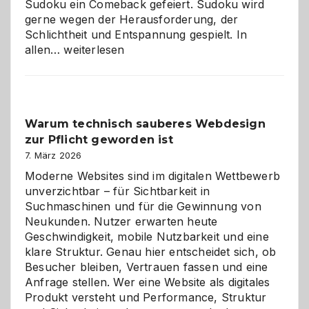
Sudoku ein Comeback gefeiert. Sudoku wird
gerne wegen der Herausforderung, der
Schlichtheit und Entspannung gespielt. In
Sudoku
allen…
weiterlesen
entdecken:
Der
Klassiker
unter
Warum technisch sauberes Webdesign
den
zur Pflicht geworden ist
Logikrätseln
7. März 2026
Moderne Websites sind im digitalen Wettbewerb
unverzichtbar – für Sichtbarkeit in
Suchmaschinen und für die Gewinnung von
Neukunden. Nutzer erwarten heute
Geschwindigkeit, mobile Nutzbarkeit und eine
klare Struktur. Genau hier entscheidet sich, ob
Besucher bleiben, Vertrauen fassen und eine
Anfrage stellen. Wer eine Website als digitales
Produkt versteht und Performance, Struktur