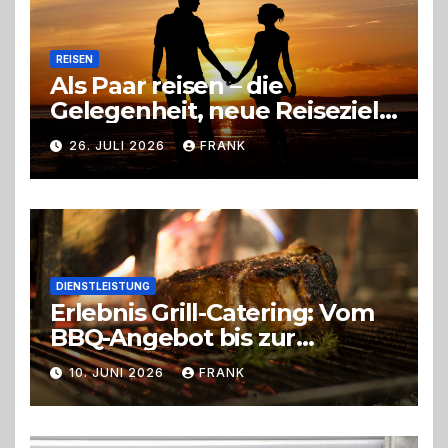
REISEN
Als Paar reisen – die
Gelegenheit, neue Reiseziele
zu entdecken
26. JULI 2026
FRANK
DIENSTLEISTUNG
Erlebnis Grill-Catering: Vom
BBQ-Angebot bis zur
perfekten Eventorganisation
10. JUNI 2026
FRANK
Trend zu Outdoor-Events,
Erlebnisgastronomie und
Live-Cooking