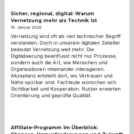
Feierlaune
und
Sicher, regional, digital: Warum
ein
Vernetzung mehr als Technik ist
dreifaches
Alaaf!
19. Januar 2026
Vernetzung wird oft als rein technischer Begriff
verstanden. Doch in unserem digitalen Zeitalter
bedeutet Vernetzung weit mehr. Die
Digitalisierung beeinflusst nicht nur Prozesse,
sondern auch die Art, wie Menschen und
Organisationen miteinander interagieren.
Akzeptanz entsteht dort, wo Vertrauen und
Nähe spürbar sind. Fachleute wünschen sich
Sichtbarkeit und Kooperation. Nutzer erwarten
Orientierung und geprüfte Qualität.
Affiliate-Programm im Überblick: