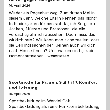
eine
Hundepension
16. April 2026
die
Wieder ein Regenhut weg. Zum dritten Mal in
richtige
diesem Jahr. Welche Eltern kennen das nicht?
Wahl?
In Kindergärten türmen sich täglich Berge an
Jacken, Mützen und Brotdosen, die alle
verdächtig ähnlich aussehen. Doch muss das
wirklich sein? Wie kann man sicherstellen, dass
die Lieblingssachen der Kleinen auch wirklich
nach Hause finden? Und warum sind gerade
Namensaufkleber
Namensaufkleber…
weiterlesen
im
Kindergarten:
Kleine
Helfer
Sportmode für Frauen: Stil trifft Komfort
gegen
und Leistung
das
große
15. April 2026
Chaos
Sportbekleidung im Wandel Galt
Sportbekleidung als reine Funktionsbekleidung,