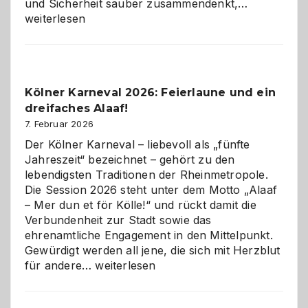
Warum
und Sicherheit sauber zusammendenkt,…
technisch
weiterlesen
sauberes
Webdesig
zur
Pflicht
Kölner Karneval 2026: Feierlaune und ein
geworden
dreifaches Alaaf!
ist
7. Februar 2026
Der Kölner Karneval – liebevoll als „fünfte
Jahreszeit“ bezeichnet – gehört zu den
lebendigsten Traditionen der Rheinmetropole.
Die Session 2026 steht unter dem Motto „Alaaf
– Mer dun et för Kölle!“ und rückt damit die
Verbundenheit zur Stadt sowie das
ehrenamtliche Engagement in den Mittelpunkt.
Gewürdigt werden all jene, die sich mit Herzblut
Kölner
für andere…
weiterlesen
Karneval
2026: