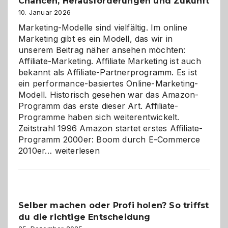
Chancen, Herausforderungen und Zukunft
10. Januar 2026
Marketing-Modelle sind vielfältig. Im online
Marketing gibt es ein Modell, das wir in
unserem Beitrag näher ansehen möchten:
Affiliate-Marketing. Affiliate Marketing ist auch
bekannt als Affiliate-Partnerprogramm. Es ist
ein performance-basiertes Online-Marketing-
Modell. Historisch gesehen war das Amazon-
Programm das erste dieser Art. Affiliate-
Programme haben sich weiterentwickelt.
Zeitstrahl 1996 Amazon startet erstes Affiliate-
Programm 2000er: Boom durch E-Commerce
Affiliate-
2010er…
weiterlesen
Programm
im
Überblick:
Chancen,
Selber machen oder Profi holen? So triffst
Herausforderungen
du die richtige Entscheidung
und