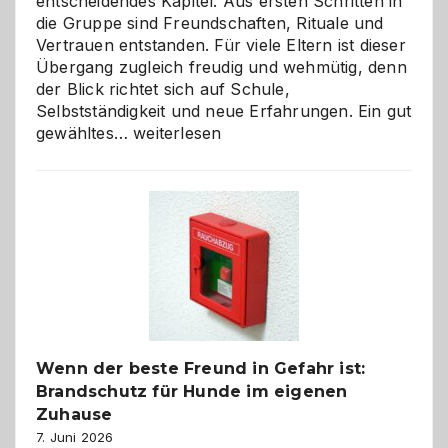
entscheidendes Kapitel. Aus ersten Schritten in
die Gruppe sind Freundschaften, Rituale und
Vertrauen entstanden. Für viele Eltern ist dieser
Übergang zugleich freudig und wehmütig, denn
der Blick richtet sich auf Schule,
Selbstständigkeit und neue Erfahrungen. Ein gut
Abschied
gewähltes…
weiterlesen
aus
der
Kita
bewusst
und
herzlich
gestalten
Wenn der beste Freund in Gefahr ist:
Brandschutz für Hunde im eigenen
Zuhause
7. Juni 2026