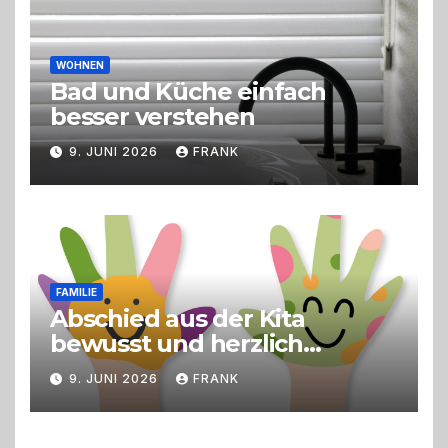
WOHNEN
Bad und Küche einfach
besser verstehen
9. JUNI 2026
FRANK
FAMILIE
Abschied aus der Kita
bewusst und herzlich
gestalten
9. JUNI 2026
FRANK