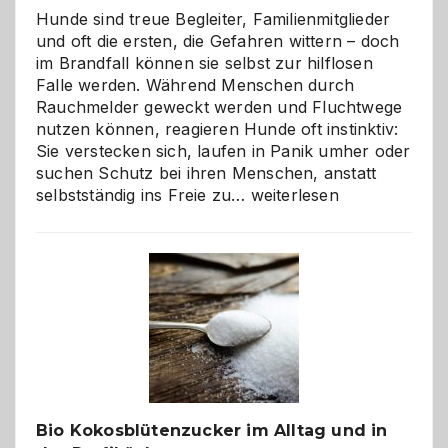
Hunde sind treue Begleiter, Familienmitglieder
und oft die ersten, die Gefahren wittern – doch
im Brandfall können sie selbst zur hilflosen
Falle werden. Während Menschen durch
Rauchmelder geweckt werden und Fluchtwege
nutzen können, reagieren Hunde oft instinktiv:
Sie verstecken sich, laufen in Panik umher oder
suchen Schutz bei ihren Menschen, anstatt
Wenn
selbstständig ins Freie zu…
weiterlesen
der
beste
Freund
in
Gefahr
ist:
Brandschutz
für
Hunde
im
Bio Kokosblütenzucker im Alltag und in
eigenen