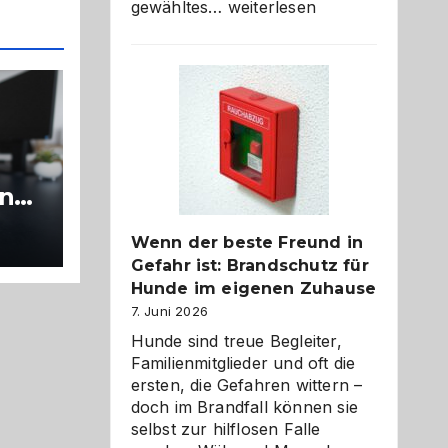
Abschied
gewähltes…
weiterlesen
aus
der
Kita
bewusst
und
herzlich
gestalten
ung
Wenn der beste Freund in
Gefahr ist: Brandschutz für
Hunde im eigenen Zuhause
7. Juni 2026
Hunde sind treue Begleiter,
Familienmitglieder und oft die
ersten, die Gefahren wittern –
doch im Brandfall können sie
selbst zur hilflosen Falle