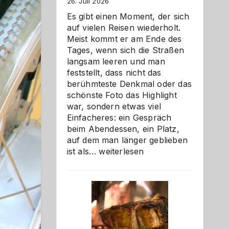
26. Juli 2026
Es gibt einen Moment, der sich
auf vielen Reisen wiederholt.
Meist kommt er am Ende des
Tages, wenn sich die Straßen
langsam leeren und man
feststellt, dass nicht das
berühmteste Denkmal oder das
schönste Foto das Highlight
war, sondern etwas viel
Einfacheres: ein Gespräch
beim Abendessen, ein Platz,
auf dem man länger geblieben
Als
ist als…
weiterlesen
Paar
reisen
–
die
Gelegenheit,
neue