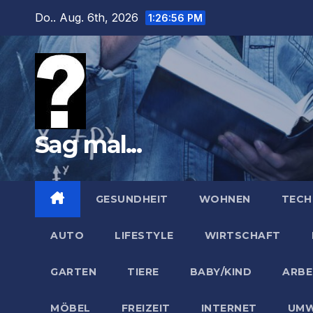
Zum
Do.. Aug. 6th, 2026
1:26:57 PM
Inhalt
springen
Sag mal...
GESUNDHEIT
WOHNEN
TECH
AUTO
LIFESTYLE
WIRTSCHAFT
GARTEN
TIERE
BABY/KIND
ARBE
MÖBEL
FREIZEIT
INTERNET
UMW