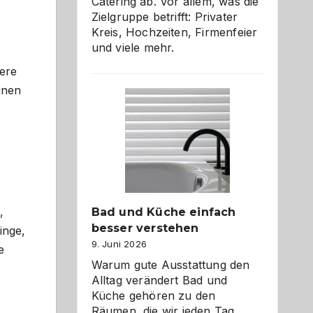
Catering ab. Vor allem, was die
Zielgruppe betrifft: Privater
Kreis, Hochzeiten, Firmenfeier
und viele mehr.
ere
inen
e
,
Bad und Küche einfach
besser verstehen
inge,
9. Juni 2026
e
Warum gute Ausstattung den
Alltag verändert Bad und
Küche gehören zu den
Räumen, die wir jeden Tag