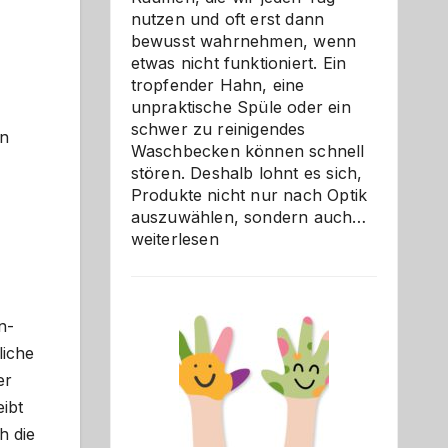
nutzen und oft erst dann
bewusst wahrnehmen, wenn
etwas nicht funktioniert. Ein
tropfender Hahn, eine
unpraktische Spüle oder ein
schwer zu reinigendes
en
Waschbecken können schnell
stören. Deshalb lohnt es sich,
Produkte nicht nur nach Optik
Bad
auszuwählen, sondern auch…
und
weiterlesen
Küche
einfach
besser
n-
verstehe
liche
er
ibt
h die