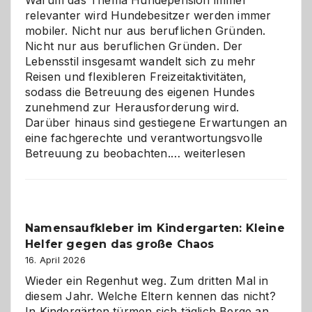
relevanter wird Hundebesitzer werden immer
mobiler. Nicht nur aus beruflichen Gründen.
Nicht nur aus beruflichen Gründen. Der
Lebensstil insgesamt wandelt sich zu mehr
Reisen und flexibleren Freizeitaktivitäten,
sodass die Betreuung des eigenen Hundes
zunehmend zur Herausforderung wird.
Darüber hinaus sind gestiegene Erwartungen an
eine fachgerechte und verantwortungsvolle
Betreuung
Betreuung zu beobachten.…
weiterlesen
mit
Verantwortung
–
wann
Namensaufkleber im Kindergarten: Kleine
ist
Helfer gegen das große Chaos
eine
Hundepension
16. April 2026
die
Wieder ein Regenhut weg. Zum dritten Mal in
richtige
diesem Jahr. Welche Eltern kennen das nicht?
Wahl?
In Kindergärten türmen sich täglich Berge an