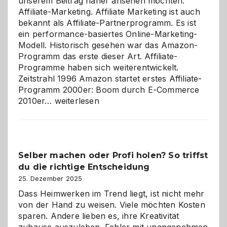
unserem Beitrag näher ansehen möchten:
Affiliate-Marketing. Affiliate Marketing ist auch
bekannt als Affiliate-Partnerprogramm. Es ist
ein performance-basiertes Online-Marketing-
Modell. Historisch gesehen war das Amazon-
Programm das erste dieser Art. Affiliate-
Programme haben sich weiterentwickelt.
Zeitstrahl 1996 Amazon startet erstes Affiliate-
Programm 2000er: Boom durch E-Commerce
Affiliate-
2010er…
weiterlesen
Programm
im
Überblick:
Chancen,
Selber machen oder Profi holen? So triffst
Herausforderungen
du die richtige Entscheidung
und
Zukunft
25. Dezember 2025
Dass Heimwerken im Trend liegt, ist nicht mehr
von der Hand zu weisen. Viele möchten Kosten
sparen. Andere lieben es, ihre Kreativität
zuhause auszuleben. Fehler mit unangenehmen