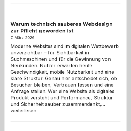
Der
Klassiker
unter
Warum technisch sauberes Webdesign
den
zur Pflicht geworden ist
Logikrätseln
7. März 2026
Moderne Websites sind im digitalen Wettbewerb
unverzichtbar – für Sichtbarkeit in
Suchmaschinen und für die Gewinnung von
Neukunden. Nutzer erwarten heute
Geschwindigkeit, mobile Nutzbarkeit und eine
klare Struktur. Genau hier entscheidet sich, ob
Besucher bleiben, Vertrauen fassen und eine
Anfrage stellen. Wer eine Website als digitales
Produkt versteht und Performance, Struktur
Warum
und Sicherheit sauber zusammendenkt,…
technisch
weiterlesen
sauberes
Webdesig
zur