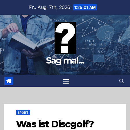
Zum
Fr.. Aug. 7th, 2026
1:25:02 AM
Inhalt
springen
Sag mal...
SPORT
Was ist Discgolf?