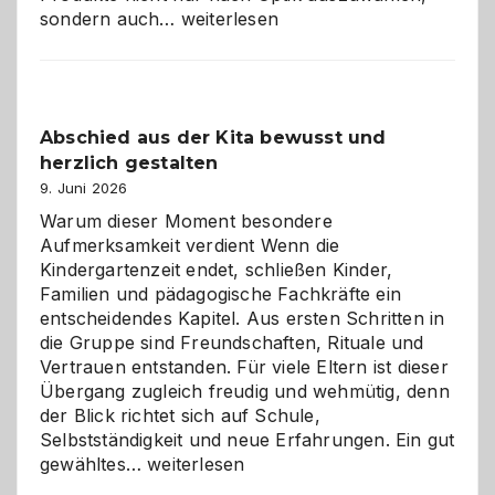
Bad
sondern auch…
weiterlesen
und
Küche
einfach
besser
Abschied aus der Kita bewusst und
verstehen
herzlich gestalten
9. Juni 2026
Warum dieser Moment besondere
Aufmerksamkeit verdient Wenn die
Kindergartenzeit endet, schließen Kinder,
Familien und pädagogische Fachkräfte ein
entscheidendes Kapitel. Aus ersten Schritten in
die Gruppe sind Freundschaften, Rituale und
Vertrauen entstanden. Für viele Eltern ist dieser
Übergang zugleich freudig und wehmütig, denn
der Blick richtet sich auf Schule,
Selbstständigkeit und neue Erfahrungen. Ein gut
Abschied
gewähltes…
weiterlesen
aus