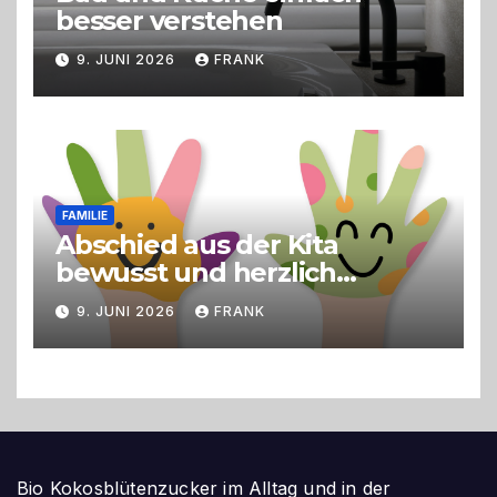
besser verstehen
9. JUNI 2026
FRANK
FAMILIE
Abschied aus der Kita
bewusst und herzlich
gestalten
9. JUNI 2026
FRANK
Bio Kokosblütenzucker im Alltag und in der