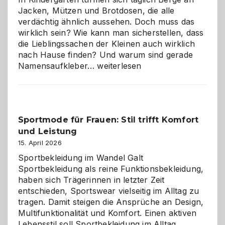
Jacken, Mützen und Brotdosen, die alle
verdächtig ähnlich aussehen. Doch muss das
wirklich sein? Wie kann man sicherstellen, dass
die Lieblingssachen der Kleinen auch wirklich
nach Hause finden? Und warum sind gerade
Namensaufkleber
Namensaufkleber…
weiterlesen
im
Kindergarten:
Kleine
Helfer
Sportmode für Frauen: Stil trifft Komfort
gegen
und Leistung
das
große
15. April 2026
Chaos
Sportbekleidung im Wandel Galt
Sportbekleidung als reine Funktionsbekleidung,
haben sich Trägerinnen in letzter Zeit
entschieden, Sportswear vielseitig im Alltag zu
tragen. Damit steigen die Ansprüche an Design,
Multifunktionalität und Komfort. Einen aktiven
Lebensstil soll Sportbekleidung im Alltag