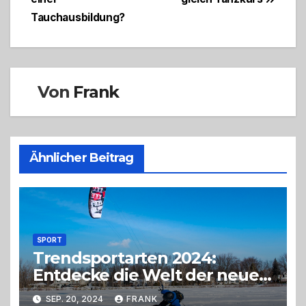
Tauchausbildung?
Von
Frank
Ähnlicher Beitrag
SPORT
Trendsportarten 2024:
Entdecke die Welt der neuen
Funsport-Highlights
SEP. 20, 2024
FRANK