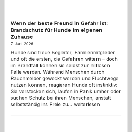
der
Kita
bewusst
Wenn der beste Freund in Gefahr ist:
und
Brandschutz für Hunde im eigenen
herzlich
gestalten
Zuhause
7. Juni 2026
Hunde sind treue Begleiter, Familienmitglieder
und oft die ersten, die Gefahren wittern – doch
im Brandfall können sie selbst zur hilflosen
Falle werden. Während Menschen durch
Rauchmelder geweckt werden und Fluchtwege
nutzen können, reagieren Hunde oft instinktiv:
Sie verstecken sich, laufen in Panik umher oder
suchen Schutz bei ihren Menschen, anstatt
Wenn
selbstständig ins Freie zu…
weiterlesen
der
beste
Freund
in