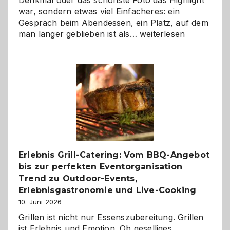
war, sondern etwas viel Einfacheres: ein
Gespräch beim Abendessen, ein Platz, auf dem
Als
man länger geblieben ist als…
weiterlesen
Paar
reisen
–
die
Gelegenheit,
neue
Reiseziele
zu
entdecken
Erlebnis Grill-Catering: Vom BBQ-Angebot
bis zur perfekten Eventorganisation
Trend zu Outdoor-Events,
Erlebnisgastronomie und Live-Cooking
10. Juni 2026
Grillen ist nicht nur Essenszubereitung. Grillen
ist Erlebnis und Emotion. Ob geselliges