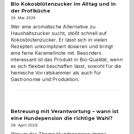
Bio Kokosblütenzucker im Alltag und in
Gefahr
der Profiküche
ist:
Brandschutz
29. Mai 2026
für
Wer eine aromatische Alternative zu
Hunde
Haushaltszucker sucht, stößt schnell auf
im
Kokosblütenzucker. Er lässt sich in vielen
eigenen
Rezepten unkompliziert dosieren und bringt
Zuhause
eine feine Karamellnote mit. Besonders
interessant ist das Produkt in Bio-Qualität, wenn
es sich flexibel beschaffen lässt, sowohl für die
heimische Vorratskammer als auch für
Gastronomie und Produktion.
Betreuung mit Verantwortung – wann ist
eine Hundepension die richtige Wahl?
28. April 2026
Warum das Thema Hundepension immer