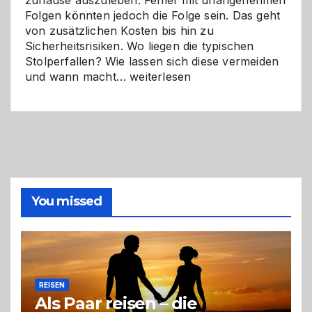
Folgen könnten jedoch die Folge sein. Das geht
von zusätzlichen Kosten bis hin zu
Sicherheitsrisiken. Wo liegen die typischen
Stolperfallen? Wie lassen sich diese vermeiden
Selber
und wann macht…
weiterlesen
machen
oder
Profi
holen?
So
triffst
du
die
You missed
richtige
Entscheidung
REISEN
Als Paar reisen – die