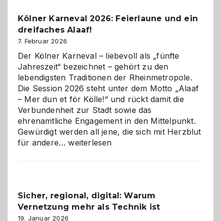
Pflicht
Kölner Karneval 2026: Feierlaune und ein
geworden
dreifaches Alaaf!
ist
7. Februar 2026
Der Kölner Karneval – liebevoll als „fünfte
Jahreszeit“ bezeichnet – gehört zu den
lebendigsten Traditionen der Rheinmetropole.
Die Session 2026 steht unter dem Motto „Alaaf
– Mer dun et för Kölle!“ und rückt damit die
Verbundenheit zur Stadt sowie das
ehrenamtliche Engagement in den Mittelpunkt.
Gewürdigt werden all jene, die sich mit Herzblut
Kölner
für andere…
weiterlesen
Karneval
2026:
Feierlaune
und
Sicher, regional, digital: Warum
ein
Vernetzung mehr als Technik ist
dreifaches
Alaaf!
19. Januar 2026