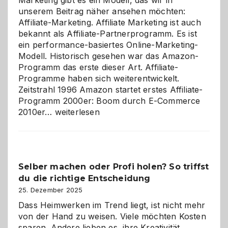
Marketing gibt es ein Modell, das wir in
unserem Beitrag näher ansehen möchten:
Affiliate-Marketing. Affiliate Marketing ist auch
bekannt als Affiliate-Partnerprogramm. Es ist
ein performance-basiertes Online-Marketing-
Modell. Historisch gesehen war das Amazon-
Programm das erste dieser Art. Affiliate-
Programme haben sich weiterentwickelt.
Zeitstrahl 1996 Amazon startet erstes Affiliate-
Programm 2000er: Boom durch E-Commerce
Affiliate-
2010er…
weiterlesen
Programm
im
Überblick:
Chancen,
Selber machen oder Profi holen? So triffst
Herausforderungen
du die richtige Entscheidung
und
Zukunft
25. Dezember 2025
Dass Heimwerken im Trend liegt, ist nicht mehr
von der Hand zu weisen. Viele möchten Kosten
sparen. Andere lieben es, ihre Kreativität