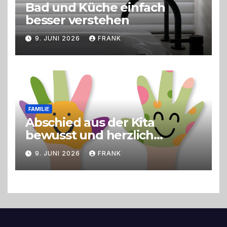
Bad und Küche einfach
besser verstehen
9. JUNI 2026
FRANK
FAMILIE
Abschied aus der Kita
bewusst und herzlich
gestalten
9. JUNI 2026
FRANK