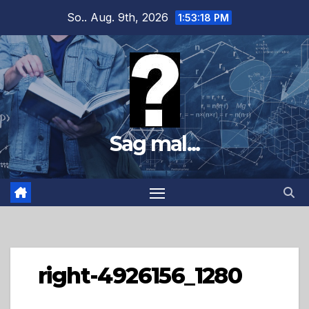
Zum
So.. Aug. 9th, 2026
1:53:19 PM
Inhalt
springen
Sag mal...
right-4926156_1280