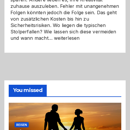
zuhause auszuleben. Fehler mit unangenehmen
Folgen könnten jedoch die Folge sein. Das geht
von zusätzlichen Kosten bis hin zu
Sicherheitsrisiken. Wo liegen die typischen
Stolperfallen? Wie lassen sich diese vermeiden
Selber
und wann macht…
weiterlesen
machen
oder
Profi
holen?
So
triffst
du
die
You missed
richtige
Entscheidung
REISEN