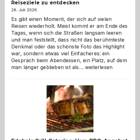
Reiseziele zu entdecken
26. Juli 2026
Es gibt einen Moment, der sich auf vielen
Reisen wiederholt. Meist kommt er am Ende des
Tages, wenn sich die Straßen langsam leeren
und man feststellt, dass nicht das berühmteste
Denkmal oder das schönste Foto das Highlight
war, sondern etwas viel Einfacheres: ein
Gespräch beim Abendessen, ein Platz, auf dem
Als
man länger geblieben ist als…
weiterlesen
Paar
reisen
–
die
Gelegenheit,
neue
Reiseziele
zu
entdecken