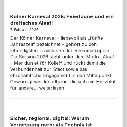
zur
Pflicht
Kölner Karneval 2026: Feierlaune und ein
geworden
dreifaches Alaaf!
ist
7. Februar 2026
Der Kölner Karneval – liebevoll als „fünfte
Jahreszeit“ bezeichnet – gehört zu den
lebendigsten Traditionen der Rheinmetropole.
Die Session 2026 steht unter dem Motto „Alaaf
– Mer dun et för Kölle!“ und rückt damit die
Verbundenheit zur Stadt sowie das
ehrenamtliche Engagement in den Mittelpunkt.
Gewürdigt werden all jene, die sich mit Herzblut
Kölner
für andere…
weiterlesen
Karneval
2026:
Feierlaune
und
Sicher, regional, digital: Warum
ein
Vernetzung mehr als Technik ist
dreifaches