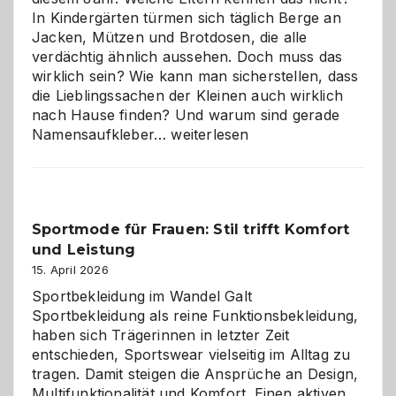
In Kindergärten türmen sich täglich Berge an
Jacken, Mützen und Brotdosen, die alle
verdächtig ähnlich aussehen. Doch muss das
wirklich sein? Wie kann man sicherstellen, dass
die Lieblingssachen der Kleinen auch wirklich
nach Hause finden? Und warum sind gerade
Namensaufkleber
Namensaufkleber…
weiterlesen
im
Kindergarten:
Kleine
Helfer
Sportmode für Frauen: Stil trifft Komfort
gegen
und Leistung
das
große
15. April 2026
Chaos
Sportbekleidung im Wandel Galt
Sportbekleidung als reine Funktionsbekleidung,
haben sich Trägerinnen in letzter Zeit
entschieden, Sportswear vielseitig im Alltag zu
tragen. Damit steigen die Ansprüche an Design,
Multifunktionalität und Komfort. Einen aktiven