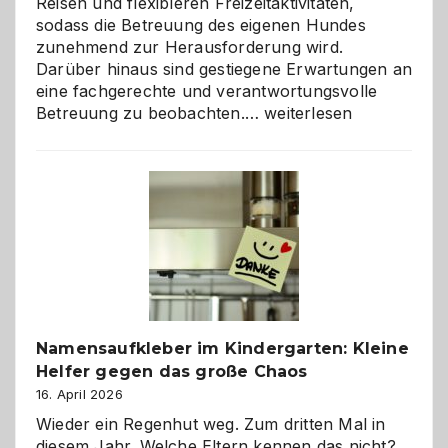
Reisen und flexibleren Freizeitaktivitäten,
sodass die Betreuung des eigenen Hundes
zunehmend zur Herausforderung wird.
Darüber hinaus sind gestiegene Erwartungen an
eine fachgerechte und verantwortungsvolle
Betreuung
Betreuung zu beobachten.…
weiterlesen
mit
Verantwortung
–
wann
ist
eine
Hundepension
die
richtige
Wahl?
Namensaufkleber im Kindergarten: Kleine
Helfer gegen das große Chaos
16. April 2026
Wieder ein Regenhut weg. Zum dritten Mal in
diesem Jahr. Welche Eltern kennen das nicht?