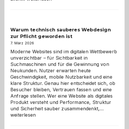
entdecken:
Der
Klassiker
unter
Warum technisch sauberes Webdesign
den
zur Pflicht geworden ist
Logikrätseln
7. März 2026
Moderne Websites sind im digitalen Wettbewerb
unverzichtbar – für Sichtbarkeit in
Suchmaschinen und für die Gewinnung von
Neukunden. Nutzer erwarten heute
Geschwindigkeit, mobile Nutzbarkeit und eine
klare Struktur. Genau hier entscheidet sich, ob
Besucher bleiben, Vertrauen fassen und eine
Anfrage stellen. Wer eine Website als digitales
Produkt versteht und Performance, Struktur
Warum
und Sicherheit sauber zusammendenkt,…
technisch
weiterlesen
sauberes
Webdesig