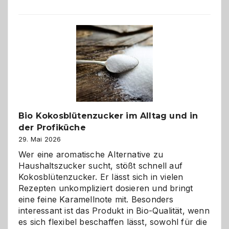
der
beste
Freund
in
Gefahr
ist:
Brandschutz
für
Hunde
im
Bio Kokosblütenzucker im Alltag und in
eigenen
der Profiküche
Zuhause
29. Mai 2026
Wer eine aromatische Alternative zu
Haushaltszucker sucht, stößt schnell auf
Kokosblütenzucker. Er lässt sich in vielen
Rezepten unkompliziert dosieren und bringt
eine feine Karamellnote mit. Besonders
interessant ist das Produkt in Bio-Qualität, wenn
es sich flexibel beschaffen lässt, sowohl für die