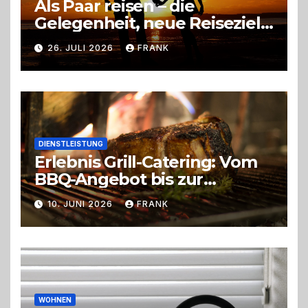
Als Paar reisen – die
Gelegenheit, neue Reiseziele
zu entdecken
26. JULI 2026
FRANK
DIENSTLEISTUNG
Erlebnis Grill-Catering: Vom
BBQ-Angebot bis zur
perfekten Eventorganisation
10. JUNI 2026
FRANK
Trend zu Outdoor-Events,
Erlebnisgastronomie und
Live-Cooking
WOHNEN