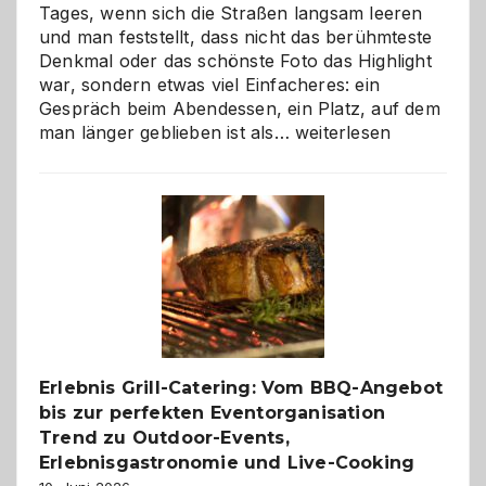
Tages, wenn sich die Straßen langsam leeren
und man feststellt, dass nicht das berühmteste
Denkmal oder das schönste Foto das Highlight
war, sondern etwas viel Einfacheres: ein
Gespräch beim Abendessen, ein Platz, auf dem
Als
man länger geblieben ist als…
weiterlesen
Paar
reisen
–
die
Gelegenheit,
neue
Reiseziele
zu
entdecken
Erlebnis Grill-Catering: Vom BBQ-Angebot
bis zur perfekten Eventorganisation
Trend zu Outdoor-Events,
Erlebnisgastronomie und Live-Cooking