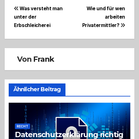
Beitragsnavigation
Was versteht man
Wie und für wen
unter der
arbeiten
Erbschleicherei
Privatermittler?
Von
Frank
Ähnlicher Beitrag
RECHT
Datenschutzerklärung richtig