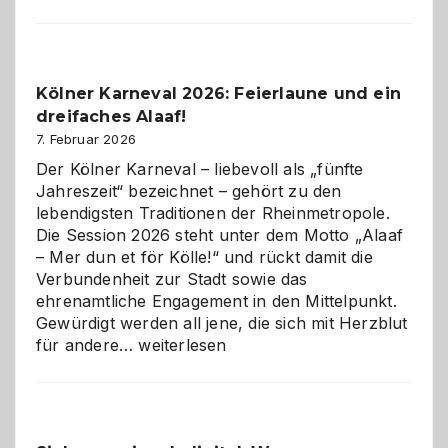
sauberes
Webdesig
zur
Pflicht
Kölner Karneval 2026: Feierlaune und ein
geworden
dreifaches Alaaf!
ist
7. Februar 2026
Der Kölner Karneval – liebevoll als „fünfte
Jahreszeit“ bezeichnet – gehört zu den
lebendigsten Traditionen der Rheinmetropole.
Die Session 2026 steht unter dem Motto „Alaaf
– Mer dun et för Kölle!“ und rückt damit die
Verbundenheit zur Stadt sowie das
ehrenamtliche Engagement in den Mittelpunkt.
Gewürdigt werden all jene, die sich mit Herzblut
Kölner
für andere…
weiterlesen
Karneval
2026:
Feierlaune
und