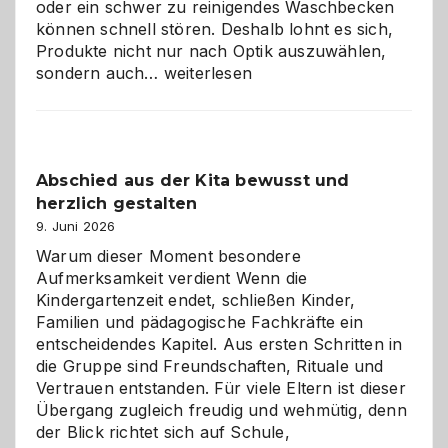
oder ein schwer zu reinigendes Waschbecken
können schnell stören. Deshalb lohnt es sich,
Produkte nicht nur nach Optik auszuwählen,
Bad
sondern auch…
weiterlesen
und
Küche
einfach
besser
Abschied aus der Kita bewusst und
verstehen
herzlich gestalten
9. Juni 2026
Warum dieser Moment besondere
Aufmerksamkeit verdient Wenn die
Kindergartenzeit endet, schließen Kinder,
Familien und pädagogische Fachkräfte ein
entscheidendes Kapitel. Aus ersten Schritten in
die Gruppe sind Freundschaften, Rituale und
Vertrauen entstanden. Für viele Eltern ist dieser
Übergang zugleich freudig und wehmütig, denn
der Blick richtet sich auf Schule,