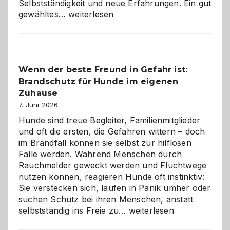
Selbstständigkeit und neue Erfahrungen. Ein gut
Abschied
gewähltes…
weiterlesen
aus
der
Kita
bewusst
Wenn der beste Freund in Gefahr ist:
und
Brandschutz für Hunde im eigenen
herzlich
gestalten
Zuhause
7. Juni 2026
Hunde sind treue Begleiter, Familienmitglieder
und oft die ersten, die Gefahren wittern – doch
im Brandfall können sie selbst zur hilflosen
Falle werden. Während Menschen durch
Rauchmelder geweckt werden und Fluchtwege
nutzen können, reagieren Hunde oft instinktiv:
Sie verstecken sich, laufen in Panik umher oder
suchen Schutz bei ihren Menschen, anstatt
Wenn
selbstständig ins Freie zu…
weiterlesen
der