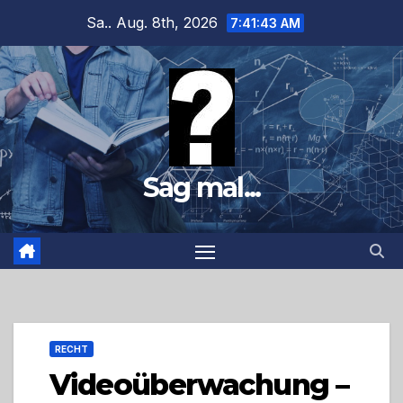
Zum
Sa.. Aug. 8th, 2026
7:41:44 AM
Inhalt
springen
Sag mal...
RECHT
Videoüberwachung –