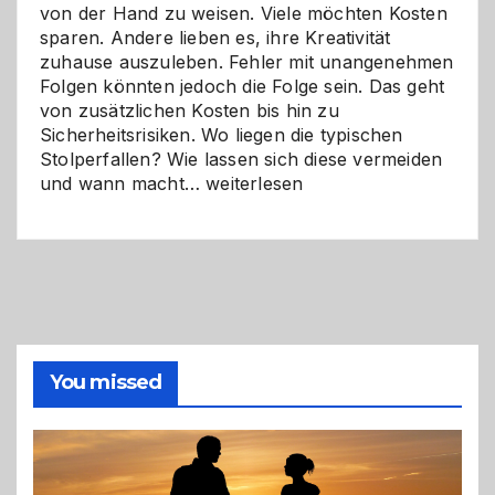
von der Hand zu weisen. Viele möchten Kosten
sparen. Andere lieben es, ihre Kreativität
zuhause auszuleben. Fehler mit unangenehmen
Folgen könnten jedoch die Folge sein. Das geht
von zusätzlichen Kosten bis hin zu
Sicherheitsrisiken. Wo liegen die typischen
Stolperfallen? Wie lassen sich diese vermeiden
Selber
und wann macht…
weiterlesen
machen
oder
Profi
holen?
So
triffst
du
die
You missed
richtige
Entscheidung