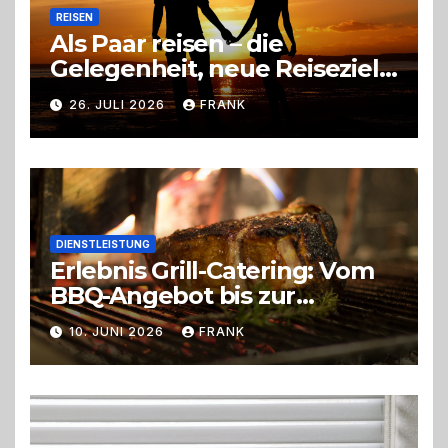
REISEN
Als Paar reisen – die
Gelegenheit, neue Reiseziele
zu entdecken
26. JULI 2026
FRANK
DIENSTLEISTUNG
Erlebnis Grill-Catering: Vom
BBQ-Angebot bis zur
perfekten Eventorganisation
10. JUNI 2026
FRANK
Trend zu Outdoor-Events,
Erlebnisgastronomie und
Live-Cooking