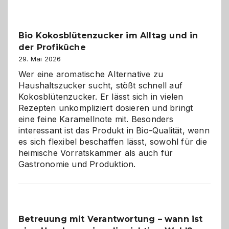
beste
Freund
in
Bio Kokosblütenzucker im Alltag und in
Gefahr
der Profiküche
ist:
Brandschutz
29. Mai 2026
für
Wer eine aromatische Alternative zu
Hunde
Haushaltszucker sucht, stößt schnell auf
im
Kokosblütenzucker. Er lässt sich in vielen
eigenen
Rezepten unkompliziert dosieren und bringt
Zuhause
eine feine Karamellnote mit. Besonders
interessant ist das Produkt in Bio-Qualität, wenn
es sich flexibel beschaffen lässt, sowohl für die
heimische Vorratskammer als auch für
Gastronomie und Produktion.
Betreuung mit Verantwortung – wann ist