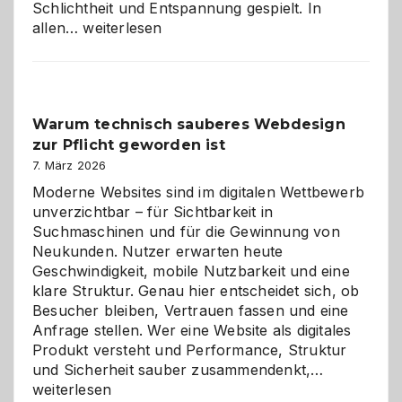
Schlichtheit und Entspannung gespielt. In
Sudoku
allen…
weiterlesen
entdecken:
Der
Klassiker
unter
Warum technisch sauberes Webdesign
den
zur Pflicht geworden ist
Logikrätseln
7. März 2026
Moderne Websites sind im digitalen Wettbewerb
unverzichtbar – für Sichtbarkeit in
Suchmaschinen und für die Gewinnung von
Neukunden. Nutzer erwarten heute
Geschwindigkeit, mobile Nutzbarkeit und eine
klare Struktur. Genau hier entscheidet sich, ob
Besucher bleiben, Vertrauen fassen und eine
Anfrage stellen. Wer eine Website als digitales
Produkt versteht und Performance, Struktur
Warum
und Sicherheit sauber zusammendenkt,…
technisch
weiterlesen