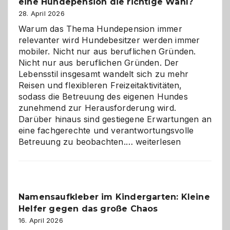
eine Hundepension die richtige Wahl?
28. April 2026
Warum das Thema Hundepension immer
relevanter wird Hundebesitzer werden immer
mobiler. Nicht nur aus beruflichen Gründen.
Nicht nur aus beruflichen Gründen. Der
Lebensstil insgesamt wandelt sich zu mehr
Reisen und flexibleren Freizeitaktivitäten,
sodass die Betreuung des eigenen Hundes
zunehmend zur Herausforderung wird.
Darüber hinaus sind gestiegene Erwartungen an
eine fachgerechte und verantwortungsvolle
Betreuung
Betreuung zu beobachten.…
weiterlesen
mit
Verantwortung
–
wann
Namensaufkleber im Kindergarten: Kleine
ist
Helfer gegen das große Chaos
eine
Hundepension
16. April 2026