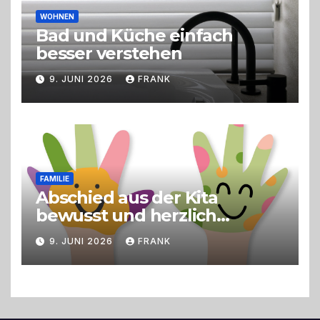
WOHNEN
Bad und Küche einfach
besser verstehen
9. JUNI 2026
FRANK
FAMILIE
Abschied aus der Kita
bewusst und herzlich
gestalten
9. JUNI 2026
FRANK