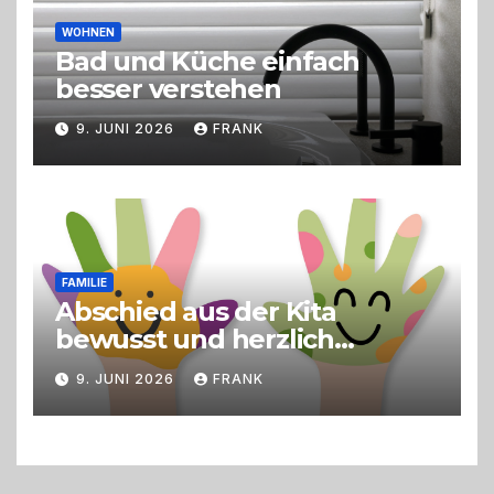
WOHNEN
Bad und Küche einfach
besser verstehen
9. JUNI 2026
FRANK
FAMILIE
Abschied aus der Kita
bewusst und herzlich
gestalten
9. JUNI 2026
FRANK