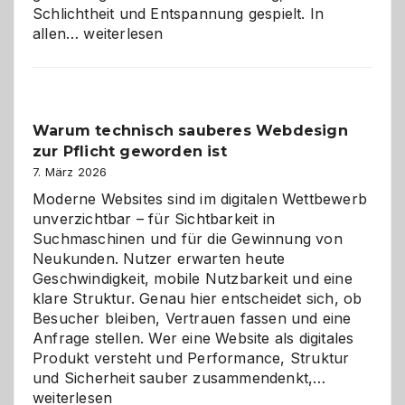
Schlichtheit und Entspannung gespielt. In
Sudoku
allen…
weiterlesen
entdecken:
Der
Klassiker
unter
Warum technisch sauberes Webdesign
den
zur Pflicht geworden ist
Logikrätseln
7. März 2026
Moderne Websites sind im digitalen Wettbewerb
unverzichtbar – für Sichtbarkeit in
Suchmaschinen und für die Gewinnung von
Neukunden. Nutzer erwarten heute
Geschwindigkeit, mobile Nutzbarkeit und eine
klare Struktur. Genau hier entscheidet sich, ob
Besucher bleiben, Vertrauen fassen und eine
Anfrage stellen. Wer eine Website als digitales
Produkt versteht und Performance, Struktur
Warum
und Sicherheit sauber zusammendenkt,…
technisch
weiterlesen