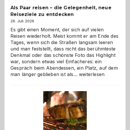
Als Paar reisen – die Gelegenheit, neue
Reiseziele zu entdecken
26. Juli 2026
Es gibt einen Moment, der sich auf vielen
Reisen wiederholt. Meist kommt er am Ende des
Tages, wenn sich die Straßen langsam leeren
und man feststellt, dass nicht das berühmteste
Denkmal oder das schönste Foto das Highlight
war, sondern etwas viel Einfacheres: ein
Gespräch beim Abendessen, ein Platz, auf dem
Als
man länger geblieben ist als…
weiterlesen
Paar
reisen
–
die
Gelegenheit,
neue
Reiseziele
zu