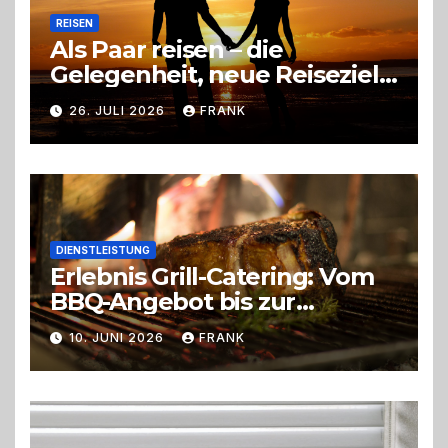
REISEN
Als Paar reisen – die
Gelegenheit, neue Reiseziele
zu entdecken
26. JULI 2026
FRANK
DIENSTLEISTUNG
Erlebnis Grill-Catering: Vom
BBQ-Angebot bis zur
perfekten Eventorganisation
10. JUNI 2026
FRANK
Trend zu Outdoor-Events,
Erlebnisgastronomie und
Live-Cooking