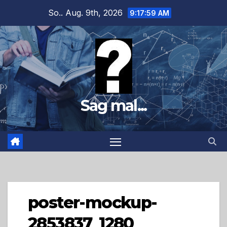
Zum
So.. Aug. 9th, 2026
9:18:00 AM
Inhalt
springen
Sag mal...
poster-mockup-
2853837_1280