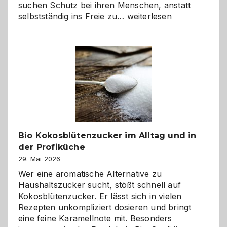
suchen Schutz bei ihren Menschen, anstatt
Wenn
selbstständig ins Freie zu…
weiterlesen
der
beste
Freund
in
Gefahr
ist:
Brandschutz
für
Hunde
im
Bio Kokosblütenzucker im Alltag und in
eigenen
der Profiküche
Zuhause
29. Mai 2026
Wer eine aromatische Alternative zu
Haushaltszucker sucht, stößt schnell auf
Kokosblütenzucker. Er lässt sich in vielen
Rezepten unkompliziert dosieren und bringt
eine feine Karamellnote mit. Besonders