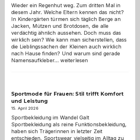
Wieder ein Regenhut weg. Zum dritten Mal in
diesem Jahr. Welche Eltern kennen das nicht?
In Kindergärten türmen sich täglich Berge an
Jacken, Mützen und Brotdosen, die alle
verdächtig ähnlich aussehen. Doch muss das
wirklich sein? Wie kann man sicherstellen, dass
die Lieblingssachen der Kleinen auch wirklich
nach Hause finden? Und warum sind gerade
Namensaufkleber
Namensaufkleber…
weiterlesen
im
Kindergarten:
Kleine
Helfer
Sportmode für Frauen: Stil trifft Komfort
gegen
und Leistung
das
große
15. April 2026
Chaos
Sportbekleidung im Wandel Galt
Sportbekleidung als reine Funktionsbekleidung,
haben sich Trägerinnen in letzter Zeit
entschieden, Sportswear vielseitig im Alltag zu