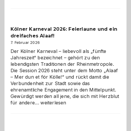
sauberes
Webdesig
zur
Pflicht
Kölner Karneval 2026: Feierlaune und ein
geworden
dreifaches Alaaf!
ist
7. Februar 2026
Der Kölner Karneval – liebevoll als „fünfte
Jahreszeit“ bezeichnet – gehört zu den
lebendigsten Traditionen der Rheinmetropole.
Die Session 2026 steht unter dem Motto „Alaaf
– Mer dun et för Kölle!“ und rückt damit die
Verbundenheit zur Stadt sowie das
ehrenamtliche Engagement in den Mittelpunkt.
Gewürdigt werden all jene, die sich mit Herzblut
Kölner
für andere…
weiterlesen
Karneval
2026:
Feierlaune
und