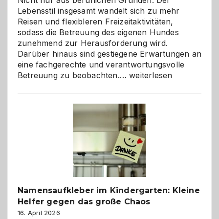
Nicht nur aus beruflichen Gründen. Der
Lebensstil insgesamt wandelt sich zu mehr
Reisen und flexibleren Freizeitaktivitäten,
sodass die Betreuung des eigenen Hundes
zunehmend zur Herausforderung wird.
Darüber hinaus sind gestiegene Erwartungen an
eine fachgerechte und verantwortungsvolle
Betreuung
Betreuung zu beobachten.…
weiterlesen
mit
Verantwortung
–
wann
ist
eine
Hundepension
die
richtige
Wahl?
Namensaufkleber im Kindergarten: Kleine
Helfer gegen das große Chaos
16. April 2026