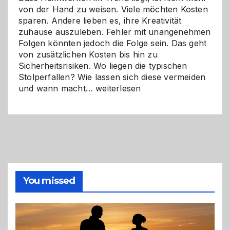
von der Hand zu weisen. Viele möchten Kosten
sparen. Andere lieben es, ihre Kreativität
zuhause auszuleben. Fehler mit unangenehmen
Folgen könnten jedoch die Folge sein. Das geht
von zusätzlichen Kosten bis hin zu
Sicherheitsrisiken. Wo liegen die typischen
Stolperfallen? Wie lassen sich diese vermeiden
Selber
und wann macht…
weiterlesen
machen
oder
Profi
holen?
So
triffst
du
die
You missed
richtige
Entscheidung