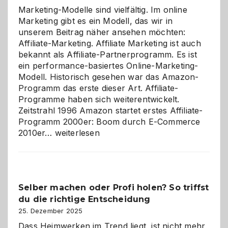
Marketing-Modelle sind vielfältig. Im online
Marketing gibt es ein Modell, das wir in
unserem Beitrag näher ansehen möchten:
Affiliate-Marketing. Affiliate Marketing ist auch
bekannt als Affiliate-Partnerprogramm. Es ist
ein performance-basiertes Online-Marketing-
Modell. Historisch gesehen war das Amazon-
Programm das erste dieser Art. Affiliate-
Programme haben sich weiterentwickelt.
Zeitstrahl 1996 Amazon startet erstes Affiliate-
Programm 2000er: Boom durch E-Commerce
Affiliate-
2010er…
weiterlesen
Programm
im
Überblick:
Chancen,
Selber machen oder Profi holen? So triffst
Herausforderungen
du die richtige Entscheidung
und
Zukunft
25. Dezember 2025
Dass Heimwerken im Trend liegt, ist nicht mehr