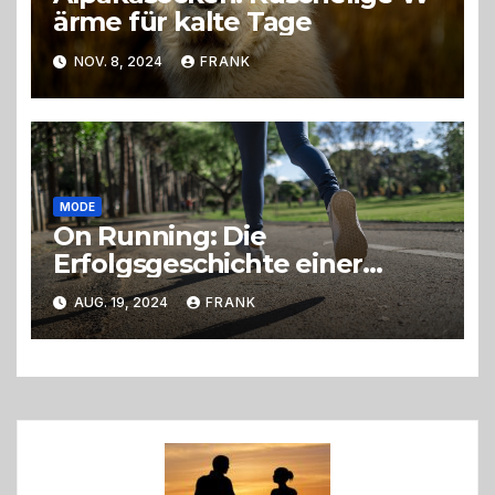
ärme für kalte Tage
NOV. 8, 2024
FRANK
MODE
On Running: Die
Erfolgsgeschichte einer
Schweizer Laufschuhmarke
AUG. 19, 2024
FRANK