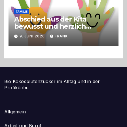
FAMILIE
Abschied aus der Kita
bewusst und herzlich
gestalten
9. JUNI 2026
FRANK
Bio Kokosblütenzucker im Alltag und in der
Profiküche
Allgemein
Arbeit und Beruf