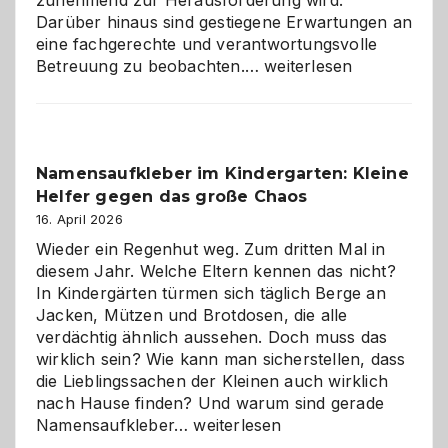
zunehmend zur Herausforderung wird.
Darüber hinaus sind gestiegene Erwartungen an
eine fachgerechte und verantwortungsvolle
Betreuung
Betreuung zu beobachten.…
weiterlesen
mit
Verantwortung
–
wann
Namensaufkleber im Kindergarten: Kleine
ist
Helfer gegen das große Chaos
eine
Hundepension
16. April 2026
die
Wieder ein Regenhut weg. Zum dritten Mal in
richtige
diesem Jahr. Welche Eltern kennen das nicht?
Wahl?
In Kindergärten türmen sich täglich Berge an
Jacken, Mützen und Brotdosen, die alle
verdächtig ähnlich aussehen. Doch muss das
wirklich sein? Wie kann man sicherstellen, dass
die Lieblingssachen der Kleinen auch wirklich
nach Hause finden? Und warum sind gerade
Namensaufkleber
Namensaufkleber…
weiterlesen
im