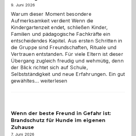
9. Juni 2026
Warum dieser Moment besondere
Aufmerksamkeit verdient Wenn die
Kindergartenzeit endet, schließen Kinder,
Familien und pädagogische Fachkräfte ein
entscheidendes Kapitel. Aus ersten Schritten in
die Gruppe sind Freundschaften, Rituale und
Vertrauen entstanden. Für viele Eltern ist dieser
Übergang zugleich freudig und wehmütig, denn
der Blick richtet sich auf Schule,
Selbstständigkeit und neue Erfahrungen. Ein gut
Abschied
gewähltes…
weiterlesen
aus
der
Kita
bewusst
Wenn der beste Freund in Gefahr ist:
und
Brandschutz für Hunde im eigenen
herzlich
gestalten
Zuhause
7. Juni 2026