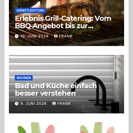
DIENSTLEISTUNG
Erlebnis Grill-Catering: Vom
BBQ-Angebot bis zur
perfekten Eventorganisation
10. JUNI 2026
FRANK
Trend zu Outdoor-Events,
Erlebnisgastronomie und
Live-Cooking
WOHNEN
Bad und Küche einfach
besser verstehen
9. JUNI 2026
FRANK