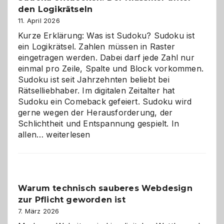
den Logikrätseln
11. April 2026
Kurze Erklärung: Was ist Sudoku? Sudoku ist
ein Logikrätsel. Zahlen müssen in Raster
eingetragen werden. Dabei darf jede Zahl nur
einmal pro Zeile, Spalte und Block vorkommen.
Sudoku ist seit Jahrzehnten beliebt bei
Rätselliebhaber. Im digitalen Zeitalter hat
Sudoku ein Comeback gefeiert. Sudoku wird
gerne wegen der Herausforderung, der
Schlichtheit und Entspannung gespielt. In
Sudoku
allen…
weiterlesen
entdecken:
Der
Klassiker
unter
Warum technisch sauberes Webdesign
den
zur Pflicht geworden ist
Logikrätseln
7. März 2026