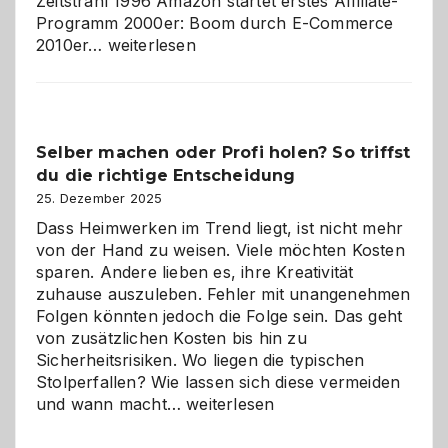
Zeitstrahl 1996 Amazon startet erstes Affiliate-
Programm 2000er: Boom durch E-Commerce
Affiliate-
2010er…
weiterlesen
Programm
im
Überblick:
Chancen,
Selber machen oder Profi holen? So triffst
Herausforderungen
du die richtige Entscheidung
und
Zukunft
25. Dezember 2025
Dass Heimwerken im Trend liegt, ist nicht mehr
von der Hand zu weisen. Viele möchten Kosten
sparen. Andere lieben es, ihre Kreativität
zuhause auszuleben. Fehler mit unangenehmen
Folgen könnten jedoch die Folge sein. Das geht
von zusätzlichen Kosten bis hin zu
Sicherheitsrisiken. Wo liegen die typischen
Stolperfallen? Wie lassen sich diese vermeiden
Selber
und wann macht…
weiterlesen
machen
oder