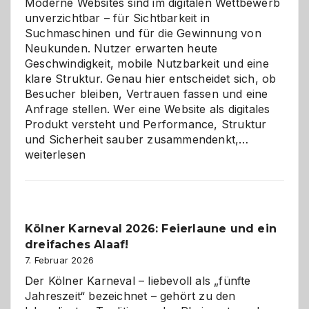
Moderne Websites sind im digitalen Wettbewerb
unverzichtbar – für Sichtbarkeit in
Suchmaschinen und für die Gewinnung von
Neukunden. Nutzer erwarten heute
Geschwindigkeit, mobile Nutzbarkeit und eine
klare Struktur. Genau hier entscheidet sich, ob
Besucher bleiben, Vertrauen fassen und eine
Anfrage stellen. Wer eine Website als digitales
Produkt versteht und Performance, Struktur
Warum
und Sicherheit sauber zusammendenkt,…
technisch
weiterlesen
sauberes
Webdesig
zur
Pflicht
Kölner Karneval 2026: Feierlaune und ein
geworden
dreifaches Alaaf!
ist
7. Februar 2026
Der Kölner Karneval – liebevoll als „fünfte
Jahreszeit“ bezeichnet – gehört zu den