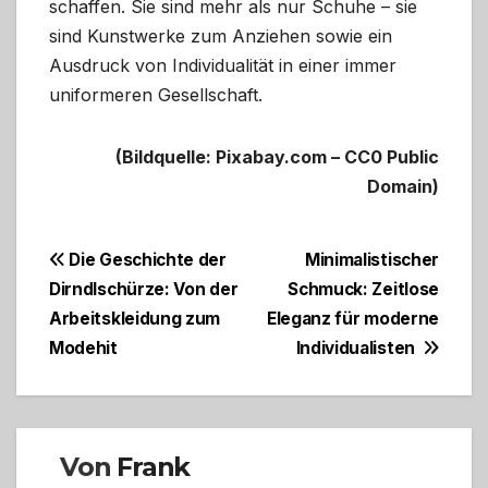
schaffen. Sie sind mehr als nur Schuhe – sie
sind Kunstwerke zum Anziehen sowie ein
Ausdruck von Individualität in einer immer
uniformeren Gesellschaft.
(Bildquelle: Pixabay.com – CC0 Public
Domain)
Beitragsnavigation
Die Geschichte der
Minimalistischer
Dirndlschürze: Von der
Schmuck: Zeitlose
Arbeitskleidung zum
Eleganz für moderne
Modehit
Individualisten
Von
Frank