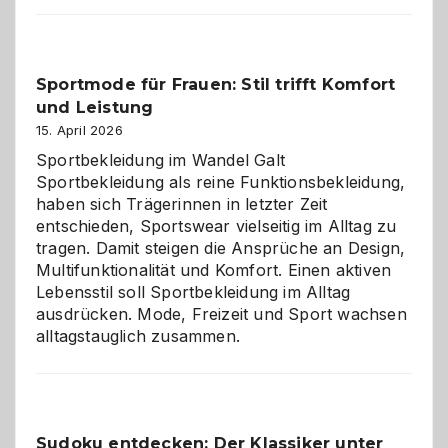
Kindergarten:
Kleine
Helfer
Sportmode für Frauen: Stil trifft Komfort
gegen
und Leistung
das
große
15. April 2026
Chaos
Sportbekleidung im Wandel Galt
Sportbekleidung als reine Funktionsbekleidung,
haben sich Trägerinnen in letzter Zeit
entschieden, Sportswear vielseitig im Alltag zu
tragen. Damit steigen die Ansprüche an Design,
Multifunktionalität und Komfort. Einen aktiven
Lebensstil soll Sportbekleidung im Alltag
ausdrücken. Mode, Freizeit und Sport wachsen
alltagstauglich zusammen.
Sudoku entdecken: Der Klassiker unter