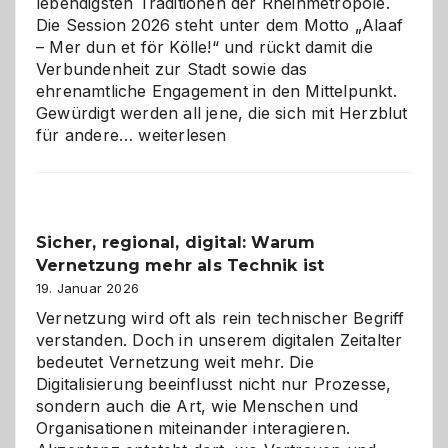
lebendigsten Traditionen der Rheinmetropole.
Die Session 2026 steht unter dem Motto „Alaaf
– Mer dun et för Kölle!“ und rückt damit die
Verbundenheit zur Stadt sowie das
ehrenamtliche Engagement in den Mittelpunkt.
Gewürdigt werden all jene, die sich mit Herzblut
Kölner
für andere…
weiterlesen
Karneval
2026:
Feierlaune
und
Sicher, regional, digital: Warum
ein
Vernetzung mehr als Technik ist
dreifaches
Alaaf!
19. Januar 2026
Vernetzung wird oft als rein technischer Begriff
verstanden. Doch in unserem digitalen Zeitalter
bedeutet Vernetzung weit mehr. Die
Digitalisierung beeinflusst nicht nur Prozesse,
sondern auch die Art, wie Menschen und
Organisationen miteinander interagieren.