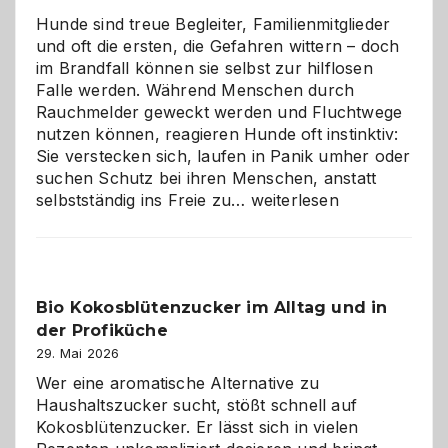
Hunde sind treue Begleiter, Familienmitglieder
und oft die ersten, die Gefahren wittern – doch
im Brandfall können sie selbst zur hilflosen
Falle werden. Während Menschen durch
Rauchmelder geweckt werden und Fluchtwege
nutzen können, reagieren Hunde oft instinktiv:
Sie verstecken sich, laufen in Panik umher oder
suchen Schutz bei ihren Menschen, anstatt
Wenn
selbstständig ins Freie zu…
weiterlesen
der
beste
Freund
in
Bio Kokosblütenzucker im Alltag und in
Gefahr
der Profiküche
ist:
Brandschutz
29. Mai 2026
für
Wer eine aromatische Alternative zu
Hunde
Haushaltszucker sucht, stößt schnell auf
im
Kokosblütenzucker. Er lässt sich in vielen
eigenen