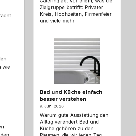
Catering ab. Vor allem, was die
Zielgruppe betrifft: Privater
Kreis, Hochzeiten, Firmenfeier
racht
und viele mehr.
den
n wie
Bad und Küche einfach
besser verstehen
9. Juni 2026
Warum gute Ausstattung den
Alltag verändert Bad und
en
Küche gehören zu den
rden
Räumen, die wir jeden Tag