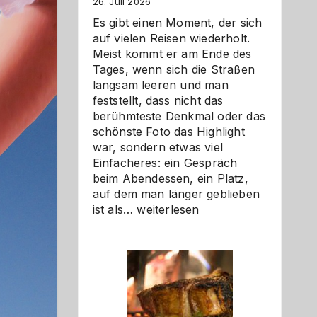
26. Juli 2026
Es gibt einen Moment, der sich
auf vielen Reisen wiederholt.
Meist kommt er am Ende des
Tages, wenn sich die Straßen
langsam leeren und man
feststellt, dass nicht das
berühmteste Denkmal oder das
schönste Foto das Highlight
war, sondern etwas viel
Einfacheres: ein Gespräch
beim Abendessen, ein Platz,
auf dem man länger geblieben
Als
ist als…
weiterlesen
Paar
reisen
–
die
Gelegenheit,
neue