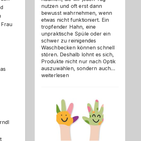
nutzen und oft erst dann
nd
bewusst wahrnehmen, wenn
n
etwas nicht funktioniert. Ein
e Frau
tropfender Hahn, eine
unpraktische Spüle oder ein
schwer zu reinigendes
Waschbecken können schnell
stören. Deshalb lohnt es sich,
Produkte nicht nur nach Optik
Bad
auszuwählen, sondern auch…
Das
und
weiterlesen
Küche
einfach
besser
verstehe
rndl
t