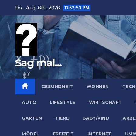
Zum
Do.. Aug. 6th, 2026
11:53:55 PM
Inhalt
springen
Sag mal...
GESUNDHEIT
WOHNEN
TECH
AUTO
LIFESTYLE
WIRTSCHAFT
GARTEN
TIERE
BABY/KIND
ARBE
MÖBEL
FREIZEIT
INTERNET
UMW