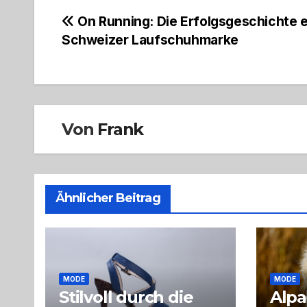
Beitragsnavigation
On Running: Die Erfolgsgeschichte e
Schweizer Laufschuhmarke
Von
Frank
Ähnlicher Beitrag
MODE
MODE
Stilvoll durch die
Alpa