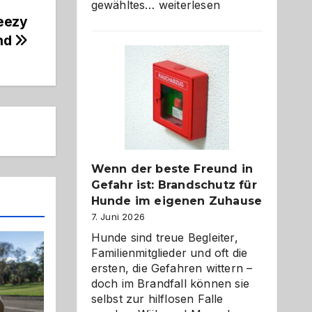
Abschied
gewähltes…
weiterlesen
aus
Yeezy
der
ind
Kita
bewusst
und
herzlich
gestalten
Wenn der beste Freund in
Gefahr ist: Brandschutz für
Hunde im eigenen Zuhause
7. Juni 2026
Hunde sind treue Begleiter,
Familienmitglieder und oft die
ersten, die Gefahren wittern –
doch im Brandfall können sie
selbst zur hilflosen Falle