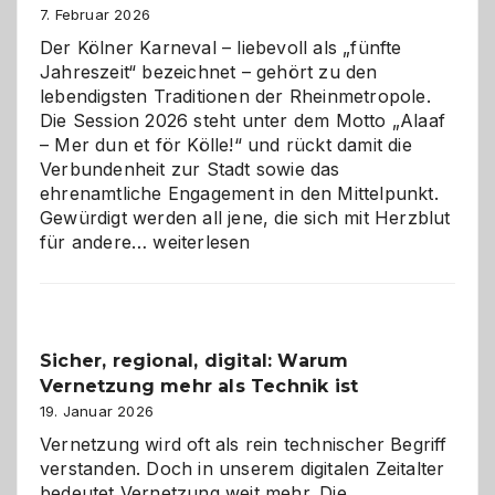
7. Februar 2026
Der Kölner Karneval – liebevoll als „fünfte
Jahreszeit“ bezeichnet – gehört zu den
lebendigsten Traditionen der Rheinmetropole.
Die Session 2026 steht unter dem Motto „Alaaf
– Mer dun et för Kölle!“ und rückt damit die
Verbundenheit zur Stadt sowie das
ehrenamtliche Engagement in den Mittelpunkt.
Gewürdigt werden all jene, die sich mit Herzblut
Kölner
für andere…
weiterlesen
Karneval
2026:
Feierlaune
und
Sicher, regional, digital: Warum
ein
Vernetzung mehr als Technik ist
dreifaches
Alaaf!
19. Januar 2026
Vernetzung wird oft als rein technischer Begriff
verstanden. Doch in unserem digitalen Zeitalter
bedeutet Vernetzung weit mehr. Die