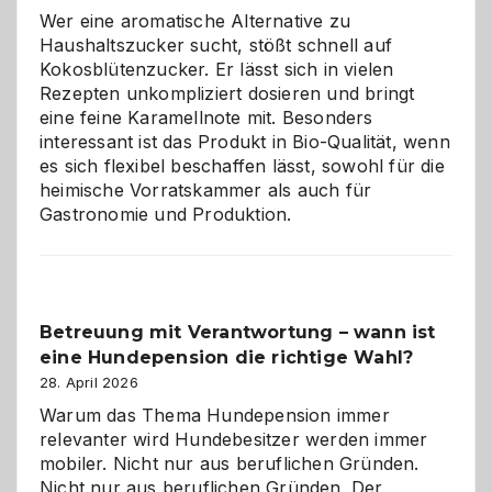
für
Wer eine aromatische Alternative zu
Hunde
Haushaltszucker sucht, stößt schnell auf
im
Kokosblütenzucker. Er lässt sich in vielen
eigenen
Rezepten unkompliziert dosieren und bringt
Zuhause
eine feine Karamellnote mit. Besonders
interessant ist das Produkt in Bio-Qualität, wenn
es sich flexibel beschaffen lässt, sowohl für die
heimische Vorratskammer als auch für
Gastronomie und Produktion.
Betreuung mit Verantwortung – wann ist
eine Hundepension die richtige Wahl?
28. April 2026
Warum das Thema Hundepension immer
relevanter wird Hundebesitzer werden immer
mobiler. Nicht nur aus beruflichen Gründen.
Nicht nur aus beruflichen Gründen. Der