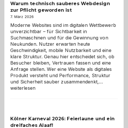
Warum technisch sauberes Webdesign
den
zur Pflicht geworden ist
Logikrätseln
7. März 2026
Moderne Websites sind im digitalen Wettbewerb
unverzichtbar – für Sichtbarkeit in
Suchmaschinen und für die Gewinnung von
Neukunden. Nutzer erwarten heute
Geschwindigkeit, mobile Nutzbarkeit und eine
klare Struktur. Genau hier entscheidet sich, ob
Besucher bleiben, Vertrauen fassen und eine
Anfrage stellen. Wer eine Website als digitales
Produkt versteht und Performance, Struktur
Warum
und Sicherheit sauber zusammendenkt,…
technisch
weiterlesen
sauberes
Webdesig
zur
Pflicht
Kölner Karneval 2026: Feierlaune und ein
geworden
dreifaches Alaaf!
ist