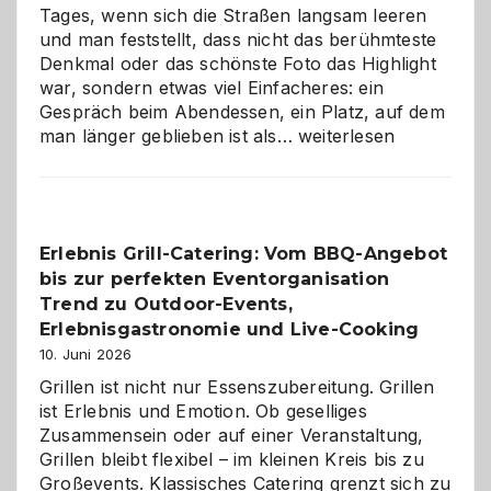
Tages, wenn sich die Straßen langsam leeren
und man feststellt, dass nicht das berühmteste
Denkmal oder das schönste Foto das Highlight
war, sondern etwas viel Einfacheres: ein
Gespräch beim Abendessen, ein Platz, auf dem
Als
man länger geblieben ist als…
weiterlesen
Paar
reisen
–
die
Erlebnis Grill-Catering: Vom BBQ-Angebot
Gelegenheit,
bis zur perfekten Eventorganisation
neue
Reiseziele
Trend zu Outdoor-Events,
zu
Erlebnisgastronomie und Live-Cooking
entdecken
10. Juni 2026
Grillen ist nicht nur Essenszubereitung. Grillen
ist Erlebnis und Emotion. Ob geselliges
Zusammensein oder auf einer Veranstaltung,
Grillen bleibt flexibel – im kleinen Kreis bis zu
Großevents. Klassisches Catering grenzt sich zu