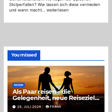
Stolperfallen? Wie lassen sich diese vermeiden
Selber
und wann macht…
weiterlesen
machen
oder
Profi
holen?
So
triffst
du
die
You missed
richtige
Entscheidung
REISEN
Als Paar reisen – die
Gelegenheit, neue Reiseziele
zu entdecken
26. JULI 2026
FRANK