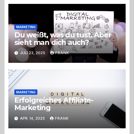
MARKETING
Du weißt, was du tust. Aber
sieht man dich auch?
JULI 23, 2025
FRANK
MARKETING
Erfolgreiches Affiliate-
Marketing
APR. 14, 2025
FRANK