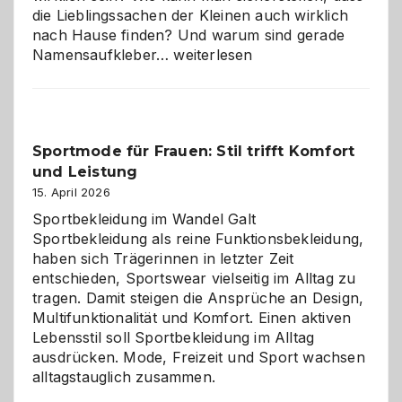
die Lieblingssachen der Kleinen auch wirklich
nach Hause finden? Und warum sind gerade
Namensaufkleber
Namensaufkleber…
weiterlesen
im
Kindergarten:
Kleine
Helfer
Sportmode für Frauen: Stil trifft Komfort
gegen
und Leistung
das
große
15. April 2026
Chaos
Sportbekleidung im Wandel Galt
Sportbekleidung als reine Funktionsbekleidung,
haben sich Trägerinnen in letzter Zeit
entschieden, Sportswear vielseitig im Alltag zu
tragen. Damit steigen die Ansprüche an Design,
Multifunktionalität und Komfort. Einen aktiven
Lebensstil soll Sportbekleidung im Alltag
ausdrücken. Mode, Freizeit und Sport wachsen
alltagstauglich zusammen.