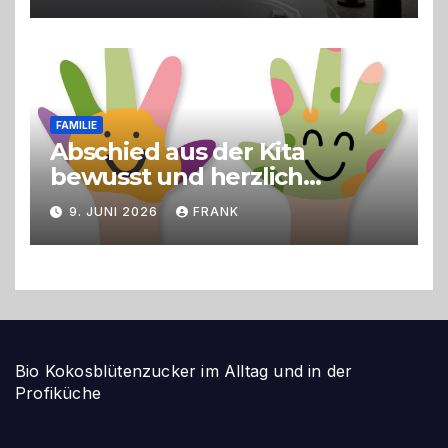
FAMILIE
Abschied aus der Kita
bewusst und herzlich
gestalten
9. JUNI 2026
FRANK
Bio Kokosblütenzucker im Alltag und in der
Profiküche