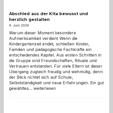
einfach
besser
Abschied aus der Kita bewusst und
verstehen
herzlich gestalten
9. Juni 2026
Warum dieser Moment besondere
Aufmerksamkeit verdient Wenn die
Kindergartenzeit endet, schließen Kinder,
Familien und pädagogische Fachkräfte ein
entscheidendes Kapitel. Aus ersten Schritten in
die Gruppe sind Freundschaften, Rituale und
Vertrauen entstanden. Für viele Eltern ist dieser
Übergang zugleich freudig und wehmütig, denn
der Blick richtet sich auf Schule,
Selbstständigkeit und neue Erfahrungen. Ein gut
Abschied
gewähltes…
weiterlesen
aus
der
Kita
bewusst