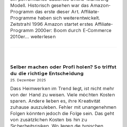
Modell. Historisch gesehen war das Amazon-
Programm das erste dieser Art. Affiliate-
Programme haben sich weiterentwickelt.
Zeitstrahl 1996 Amazon startet erstes Affiliate-
Programm 2000er: Boom durch E-Commerce
Affiliate-
2010er…
weiterlesen
Programm
im
Überblick:
Chancen,
Selber machen oder Profi holen? So triffst
Herausforderungen
du die richtige Entscheidung
und
Zukunft
25. Dezember 2025
Dass Heimwerken im Trend liegt, ist nicht mehr
von der Hand zu weisen. Viele möchten Kosten
sparen. Andere lieben es, ihre Kreativität
zuhause auszuleben. Fehler mit unangenehmen
Folgen könnten jedoch die Folge sein. Das geht
von zusätzlichen Kosten bis hin zu
Sicherheitsrisiken. Wo liegen die typischen