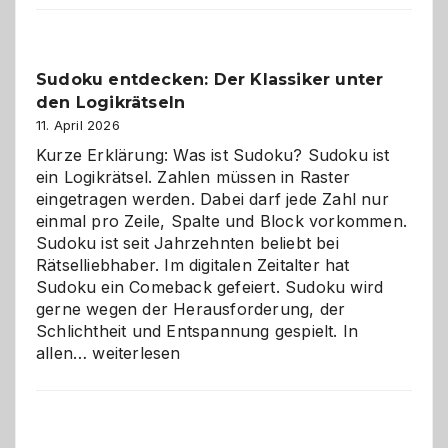
Sudoku entdecken: Der Klassiker unter
den Logikrätseln
11. April 2026
Kurze Erklärung: Was ist Sudoku? Sudoku ist
ein Logikrätsel. Zahlen müssen in Raster
eingetragen werden. Dabei darf jede Zahl nur
einmal pro Zeile, Spalte und Block vorkommen.
Sudoku ist seit Jahrzehnten beliebt bei
Rätselliebhaber. Im digitalen Zeitalter hat
Sudoku ein Comeback gefeiert. Sudoku wird
gerne wegen der Herausforderung, der
Schlichtheit und Entspannung gespielt. In
Sudoku
allen…
weiterlesen
entdecken:
Der
Klassiker
unter