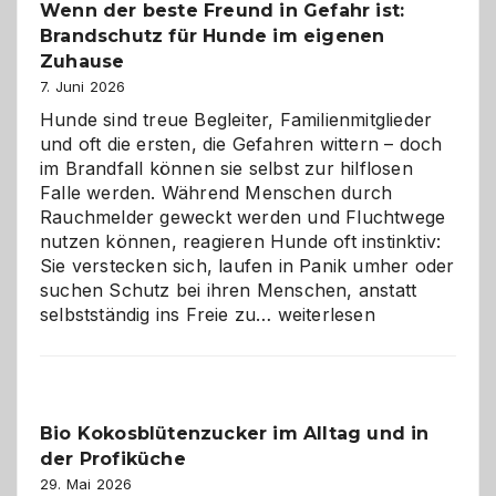
Wenn der beste Freund in Gefahr ist:
und
Brandschutz für Hunde im eigenen
herzlich
gestalten
Zuhause
7. Juni 2026
Hunde sind treue Begleiter, Familienmitglieder
und oft die ersten, die Gefahren wittern – doch
im Brandfall können sie selbst zur hilflosen
Falle werden. Während Menschen durch
Rauchmelder geweckt werden und Fluchtwege
nutzen können, reagieren Hunde oft instinktiv:
Sie verstecken sich, laufen in Panik umher oder
suchen Schutz bei ihren Menschen, anstatt
Wenn
selbstständig ins Freie zu…
weiterlesen
der
beste
Freund
in
Bio Kokosblütenzucker im Alltag und in
Gefahr
der Profiküche
ist:
Brandschutz
29. Mai 2026