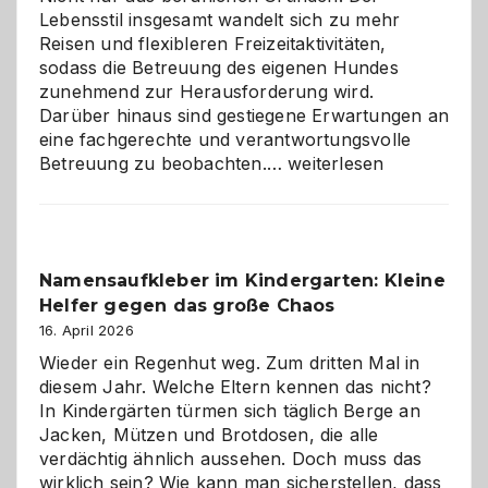
Lebensstil insgesamt wandelt sich zu mehr
Reisen und flexibleren Freizeitaktivitäten,
sodass die Betreuung des eigenen Hundes
zunehmend zur Herausforderung wird.
Darüber hinaus sind gestiegene Erwartungen an
eine fachgerechte und verantwortungsvolle
Betreuung
Betreuung zu beobachten.…
weiterlesen
mit
Verantwortung
–
wann
Namensaufkleber im Kindergarten: Kleine
ist
Helfer gegen das große Chaos
eine
Hundepension
16. April 2026
die
Wieder ein Regenhut weg. Zum dritten Mal in
richtige
diesem Jahr. Welche Eltern kennen das nicht?
Wahl?
In Kindergärten türmen sich täglich Berge an
Jacken, Mützen und Brotdosen, die alle
verdächtig ähnlich aussehen. Doch muss das
wirklich sein? Wie kann man sicherstellen, dass