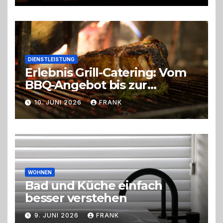
DIENSTLEISTUNG
Erlebnis Grill-Catering: Vom
BBQ-Angebot bis zur
perfekten Eventorganisation
10. JUNI 2026
FRANK
Trend zu Outdoor-Events,
Erlebnisgastronomie und
Live-Cooking
WOHNEN
Bad und Küche einfach
besser verstehen
9. JUNI 2026
FRANK