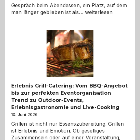
Gespräch beim Abendessen, ein Platz, auf dem
Als
man länger geblieben ist als…
weiterlesen
Paar
reisen
–
die
Gelegenheit,
neue
Reiseziele
zu
entdecken
Erlebnis Grill-Catering: Vom BBQ-Angebot
bis zur perfekten Eventorganisation
Trend zu Outdoor-Events,
Erlebnisgastronomie und Live-Cooking
10. Juni 2026
Grillen ist nicht nur Essenszubereitung. Grillen
ist Erlebnis und Emotion. Ob geselliges
Zusammensein oder auf einer Veranstaltung,