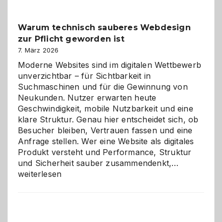
Klassiker
unter
Warum technisch sauberes Webdesign
den
zur Pflicht geworden ist
Logikrätseln
7. März 2026
Moderne Websites sind im digitalen Wettbewerb
unverzichtbar – für Sichtbarkeit in
Suchmaschinen und für die Gewinnung von
Neukunden. Nutzer erwarten heute
Geschwindigkeit, mobile Nutzbarkeit und eine
klare Struktur. Genau hier entscheidet sich, ob
Besucher bleiben, Vertrauen fassen und eine
Anfrage stellen. Wer eine Website als digitales
Produkt versteht und Performance, Struktur
Warum
und Sicherheit sauber zusammendenkt,…
technisch
weiterlesen
sauberes
Webdesig
zur
Pflicht