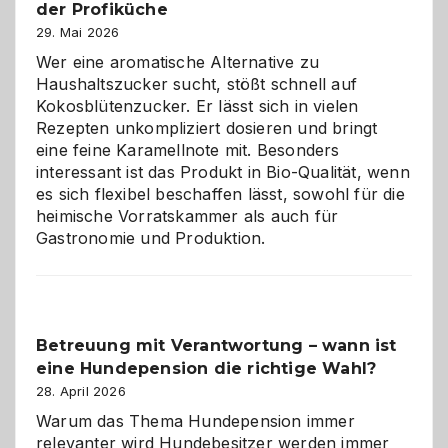
der Profiküche
ist:
Brandschutz
29. Mai 2026
für
Wer eine aromatische Alternative zu
Hunde
Haushaltszucker sucht, stößt schnell auf
im
Kokosblütenzucker. Er lässt sich in vielen
eigenen
Rezepten unkompliziert dosieren und bringt
Zuhause
eine feine Karamellnote mit. Besonders
interessant ist das Produkt in Bio-Qualität, wenn
es sich flexibel beschaffen lässt, sowohl für die
heimische Vorratskammer als auch für
Gastronomie und Produktion.
Betreuung mit Verantwortung – wann ist
eine Hundepension die richtige Wahl?
28. April 2026
Warum das Thema Hundepension immer
relevanter wird Hundebesitzer werden immer