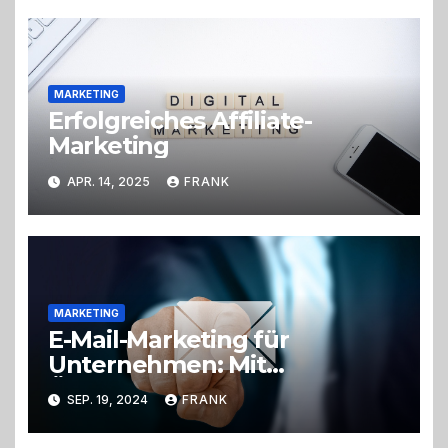
MARKETING
Erfolgreiches Affiliate-
Marketing
APR. 14, 2025
FRANK
MARKETING
E-Mail-Marketing für
Unternehmen: Mit
Öffnungsraten zum Erfolg
SEP. 19, 2024
FRANK