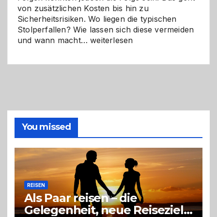
von zusätzlichen Kosten bis hin zu
Sicherheitsrisiken. Wo liegen die typischen
Stolperfallen? Wie lassen sich diese vermeiden
Selber
und wann macht…
weiterlesen
machen
oder
Profi
holen?
So
triffst
du
die
You missed
richtige
Entscheidung
REISEN
Als Paar reisen – die
Gelegenheit, neue Reiseziele