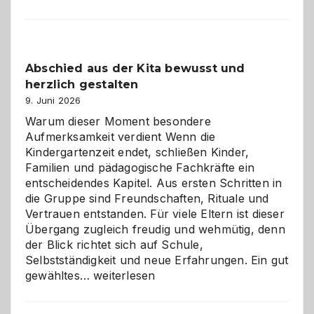
und
Küche
einfach
besser
Abschied aus der Kita bewusst und
verstehen
herzlich gestalten
9. Juni 2026
Warum dieser Moment besondere
Aufmerksamkeit verdient Wenn die
Kindergartenzeit endet, schließen Kinder,
Familien und pädagogische Fachkräfte ein
entscheidendes Kapitel. Aus ersten Schritten in
die Gruppe sind Freundschaften, Rituale und
Vertrauen entstanden. Für viele Eltern ist dieser
Übergang zugleich freudig und wehmütig, denn
der Blick richtet sich auf Schule,
Selbstständigkeit und neue Erfahrungen. Ein gut
Abschied
gewähltes…
weiterlesen
aus
der