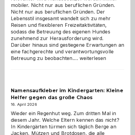
mobiler. Nicht nur aus beruflichen Gründen.
Nicht nur aus beruflichen Gründen. Der
Lebensstil insgesamt wandelt sich zu mehr
Reisen und flexibleren Freizeitaktivitäten,
sodass die Betreuung des eigenen Hundes
zunehmend zur Herausforderung wird.
Darüber hinaus sind gestiegene Erwartungen an
eine fachgerechte und verantwortungsvolle
Betreuung
Betreuung zu beobachten.…
weiterlesen
mit
Verantwortung
–
wann
Namensaufkleber im Kindergarten: Kleine
ist
Helfer gegen das große Chaos
eine
Hundepension
16. April 2026
die
Wieder ein Regenhut weg. Zum dritten Mal in
richtige
diesem Jahr. Welche Eltern kennen das nicht?
Wahl?
In Kindergärten türmen sich täglich Berge an
Jacken, Mützen und Brotdosen, die alle