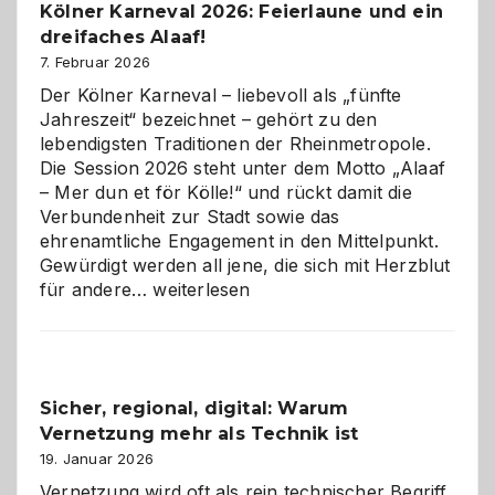
Kölner Karneval 2026: Feierlaune und ein
geworden
dreifaches Alaaf!
ist
7. Februar 2026
Der Kölner Karneval – liebevoll als „fünfte
Jahreszeit“ bezeichnet – gehört zu den
lebendigsten Traditionen der Rheinmetropole.
Die Session 2026 steht unter dem Motto „Alaaf
– Mer dun et för Kölle!“ und rückt damit die
Verbundenheit zur Stadt sowie das
ehrenamtliche Engagement in den Mittelpunkt.
Gewürdigt werden all jene, die sich mit Herzblut
Kölner
für andere…
weiterlesen
Karneval
2026:
Feierlaune
und
Sicher, regional, digital: Warum
ein
Vernetzung mehr als Technik ist
dreifaches
Alaaf!
19. Januar 2026
Vernetzung wird oft als rein technischer Begriff