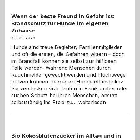
Kita
bewusst
Wenn der beste Freund in Gefahr ist:
und
Brandschutz für Hunde im eigenen
herzlich
gestalten
Zuhause
7. Juni 2026
Hunde sind treue Begleiter, Familienmitglieder
und oft die ersten, die Gefahren wittern – doch
im Brandfall können sie selbst zur hilflosen
Falle werden. Während Menschen durch
Rauchmelder geweckt werden und Fluchtwege
nutzen können, reagieren Hunde oft instinktiv:
Sie verstecken sich, laufen in Panik umher oder
suchen Schutz bei ihren Menschen, anstatt
Wenn
selbstständig ins Freie zu…
weiterlesen
der
beste
Freund
in
Bio Kokosblütenzucker im Alltag und in
Gefahr