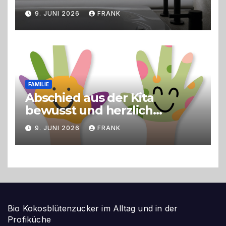
9. JUNI 2026
FRANK
FAMILIE
Abschied aus der Kita
bewusst und herzlich
gestalten
9. JUNI 2026
FRANK
Bio Kokosblütenzucker im Alltag und in der
Profiküche