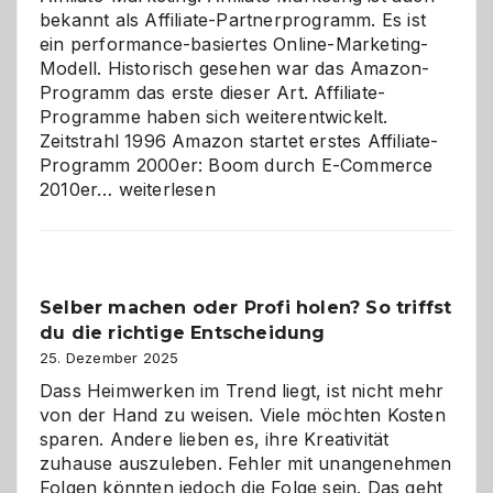
bekannt als Affiliate-Partnerprogramm. Es ist
ein performance-basiertes Online-Marketing-
Modell. Historisch gesehen war das Amazon-
Programm das erste dieser Art. Affiliate-
Programme haben sich weiterentwickelt.
Zeitstrahl 1996 Amazon startet erstes Affiliate-
Programm 2000er: Boom durch E-Commerce
Affiliate-
2010er…
weiterlesen
Programm
im
Überblick:
Chancen,
Selber machen oder Profi holen? So triffst
Herausforderungen
du die richtige Entscheidung
und
Zukunft
25. Dezember 2025
Dass Heimwerken im Trend liegt, ist nicht mehr
von der Hand zu weisen. Viele möchten Kosten
sparen. Andere lieben es, ihre Kreativität
zuhause auszuleben. Fehler mit unangenehmen
Folgen könnten jedoch die Folge sein. Das geht