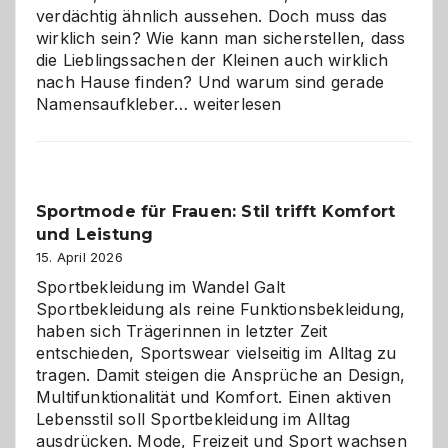
verdächtig ähnlich aussehen. Doch muss das
wirklich sein? Wie kann man sicherstellen, dass
die Lieblingssachen der Kleinen auch wirklich
nach Hause finden? Und warum sind gerade
Namensaufkleber
Namensaufkleber…
weiterlesen
im
Kindergarten:
Kleine
Helfer
Sportmode für Frauen: Stil trifft Komfort
gegen
und Leistung
das
große
15. April 2026
Chaos
Sportbekleidung im Wandel Galt
Sportbekleidung als reine Funktionsbekleidung,
haben sich Trägerinnen in letzter Zeit
entschieden, Sportswear vielseitig im Alltag zu
tragen. Damit steigen die Ansprüche an Design,
Multifunktionalität und Komfort. Einen aktiven
Lebensstil soll Sportbekleidung im Alltag
ausdrücken. Mode, Freizeit und Sport wachsen