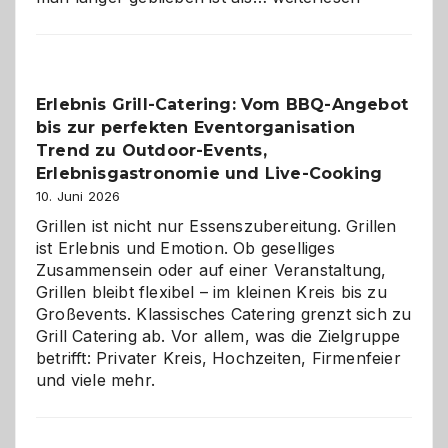
Paar
reisen
–
die
Erlebnis Grill-Catering: Vom BBQ-Angebot
Gelegenheit,
bis zur perfekten Eventorganisation
neue
Reiseziele
Trend zu Outdoor-Events,
zu
Erlebnisgastronomie und Live-Cooking
entdecken
10. Juni 2026
Grillen ist nicht nur Essenszubereitung. Grillen
ist Erlebnis und Emotion. Ob geselliges
Zusammensein oder auf einer Veranstaltung,
Grillen bleibt flexibel – im kleinen Kreis bis zu
Großevents. Klassisches Catering grenzt sich zu
Grill Catering ab. Vor allem, was die Zielgruppe
betrifft: Privater Kreis, Hochzeiten, Firmenfeier
und viele mehr.