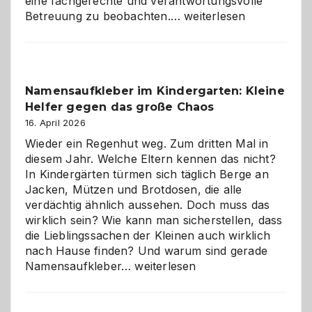
eine fachgerechte und verantwortungsvolle
Betreuung
Betreuung zu beobachten.…
weiterlesen
mit
Verantwortung
–
wann
Namensaufkleber im Kindergarten: Kleine
ist
Helfer gegen das große Chaos
eine
Hundepension
16. April 2026
die
Wieder ein Regenhut weg. Zum dritten Mal in
richtige
diesem Jahr. Welche Eltern kennen das nicht?
Wahl?
In Kindergärten türmen sich täglich Berge an
Jacken, Mützen und Brotdosen, die alle
verdächtig ähnlich aussehen. Doch muss das
wirklich sein? Wie kann man sicherstellen, dass
die Lieblingssachen der Kleinen auch wirklich
nach Hause finden? Und warum sind gerade
Namensaufkleber
Namensaufkleber…
weiterlesen
im
Kindergarten:
Kleine