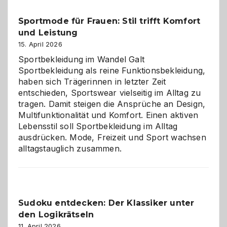
Helfer
Sportmode für Frauen: Stil trifft Komfort
gegen
und Leistung
das
große
15. April 2026
Chaos
Sportbekleidung im Wandel Galt
Sportbekleidung als reine Funktionsbekleidung,
haben sich Trägerinnen in letzter Zeit
entschieden, Sportswear vielseitig im Alltag zu
tragen. Damit steigen die Ansprüche an Design,
Multifunktionalität und Komfort. Einen aktiven
Lebensstil soll Sportbekleidung im Alltag
ausdrücken. Mode, Freizeit und Sport wachsen
alltagstauglich zusammen.
Sudoku entdecken: Der Klassiker unter
den Logikrätseln
11. April 2026