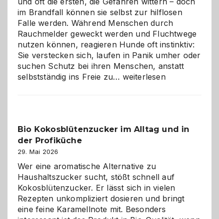
und oft die ersten, die Gefahren wittern – doch
im Brandfall können sie selbst zur hilflosen
Falle werden. Während Menschen durch
Rauchmelder geweckt werden und Fluchtwege
nutzen können, reagieren Hunde oft instinktiv:
Sie verstecken sich, laufen in Panik umher oder
suchen Schutz bei ihren Menschen, anstatt
Wenn
selbstständig ins Freie zu…
weiterlesen
der
beste
Freund
in
Bio Kokosblütenzucker im Alltag und in
Gefahr
der Profiküche
ist:
Brandschutz
29. Mai 2026
für
Wer eine aromatische Alternative zu
Hunde
Haushaltszucker sucht, stößt schnell auf
im
Kokosblütenzucker. Er lässt sich in vielen
eigenen
Rezepten unkompliziert dosieren und bringt
Zuhause
eine feine Karamellnote mit. Besonders