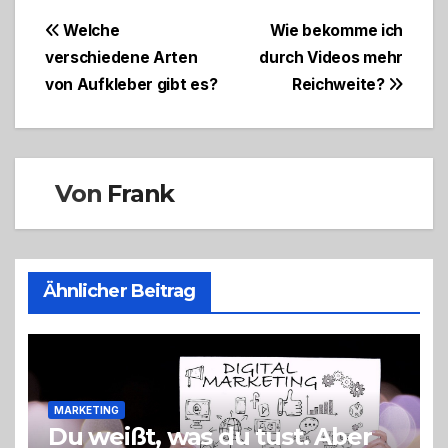
Beitragsnavigation
Welche
Wie bekomme ich
verschiedene Arten
durch Videos mehr
von Aufkleber gibt es?
Reichweite?
Von
Frank
Ähnlicher Beitrag
MARKETING
Du weißt, was du tust. Aber