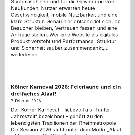
Suchmaschinen und für die Gewinnung von
Neukunden. Nutzer erwarten heute
Geschwindigkeit, mobile Nutzbarkeit und eine
klare Struktur. Genau hier entscheidet sich, ob
Besucher bleiben, Vertrauen fassen und eine
Anfrage stellen. Wer eine Website als digitales
Produkt versteht und Performance, Struktur
Warum
und Sicherheit sauber zusammendenkt,…
technisch
weiterlesen
sauberes
Webdesig
zur
Pflicht
Kölner Karneval 2026: Feierlaune und ein
geworden
dreifaches Alaaf!
ist
7. Februar 2026
Der Kölner Karneval – liebevoll als „fünfte
Jahreszeit“ bezeichnet – gehört zu den
lebendigsten Traditionen der Rheinmetropole.
Die Session 2026 steht unter dem Motto „Alaaf