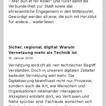
– Mer dun et för Kölle!“ und rückt damit die
Verbundenheit zur Stadt sowie das
ehrenamtliche Engagement in den Mittelpunkt.
Gewürdigt werden all jene, die sich mit Herzblut
Kölner
für andere…
weiterlesen
Karneval
2026:
Feierlaune
und
Sicher, regional, digital: Warum
ein
Vernetzung mehr als Technik ist
dreifaches
Alaaf!
19. Januar 2026
Vernetzung wird oft als rein technischer Begriff
verstanden. Doch in unserem digitalen Zeitalter
bedeutet Vernetzung weit mehr. Die
Digitalisierung beeinflusst nicht nur Prozesse,
sondern auch die Art, wie Menschen und
Organisationen miteinander interagieren.
Akzeptanz entsteht dort, wo Vertrauen und
Nähe spürbar sind. Fachleute wünschen sich