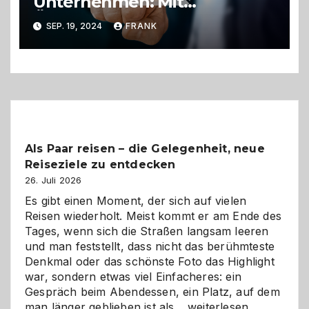
Unternehmen: Mit
Öffnungsraten zum Erfolg
SEP. 19, 2024
FRANK
Als Paar reisen – die Gelegenheit, neue
Reiseziele zu entdecken
26. Juli 2026
Es gibt einen Moment, der sich auf vielen
Reisen wiederholt. Meist kommt er am Ende des
Tages, wenn sich die Straßen langsam leeren
und man feststellt, dass nicht das berühmteste
Denkmal oder das schönste Foto das Highlight
war, sondern etwas viel Einfacheres: ein
Gespräch beim Abendessen, ein Platz, auf dem
Als
man länger geblieben ist als…
weiterlesen