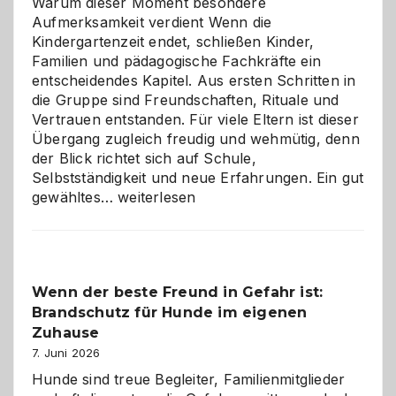
Warum dieser Moment besondere
Aufmerksamkeit verdient Wenn die
Kindergartenzeit endet, schließen Kinder,
Familien und pädagogische Fachkräfte ein
entscheidendes Kapitel. Aus ersten Schritten in
die Gruppe sind Freundschaften, Rituale und
Vertrauen entstanden. Für viele Eltern ist dieser
Übergang zugleich freudig und wehmütig, denn
der Blick richtet sich auf Schule,
Selbstständigkeit und neue Erfahrungen. Ein gut
Abschied
gewähltes…
weiterlesen
aus
der
Kita
bewusst
Wenn der beste Freund in Gefahr ist:
und
Brandschutz für Hunde im eigenen
herzlich
gestalten
Zuhause
7. Juni 2026
Hunde sind treue Begleiter, Familienmitglieder