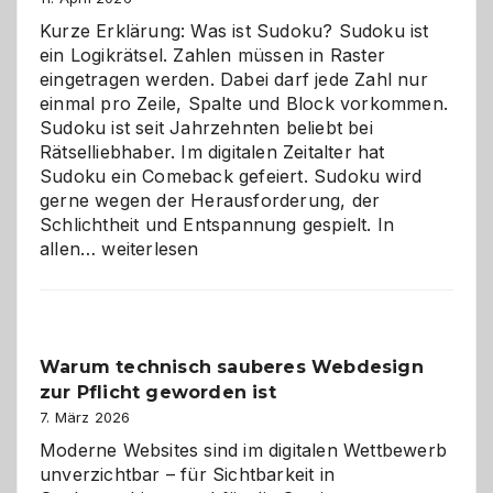
Kurze Erklärung: Was ist Sudoku? Sudoku ist
ein Logikrätsel. Zahlen müssen in Raster
eingetragen werden. Dabei darf jede Zahl nur
einmal pro Zeile, Spalte und Block vorkommen.
Sudoku ist seit Jahrzehnten beliebt bei
Rätselliebhaber. Im digitalen Zeitalter hat
Sudoku ein Comeback gefeiert. Sudoku wird
gerne wegen der Herausforderung, der
Schlichtheit und Entspannung gespielt. In
Sudoku
allen…
weiterlesen
entdecken:
Der
Klassiker
unter
Warum technisch sauberes Webdesign
den
zur Pflicht geworden ist
Logikrätseln
7. März 2026
Moderne Websites sind im digitalen Wettbewerb
unverzichtbar – für Sichtbarkeit in