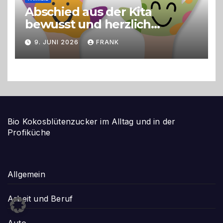
Abschied aus der Kita
bewusst und herzlich
gestalten
9. JUNI 2026
FRANK
Bio Kokosblütenzucker im Alltag und in der
Profiküche
Allgemein
Arbeit und Beruf