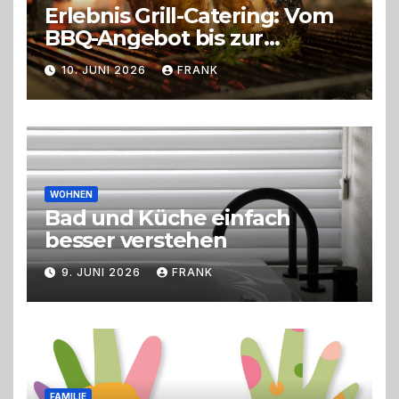
Erlebnis Grill-Catering: Vom
BBQ-Angebot bis zur
perfekten Eventorganisation
10. JUNI 2026
FRANK
Trend zu Outdoor-Events,
Erlebnisgastronomie und
Live-Cooking
WOHNEN
Bad und Küche einfach
besser verstehen
9. JUNI 2026
FRANK
FAMILIE