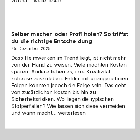
Affiliate-
2010er…
weiterlesen
Programm
im
Überblick:
Chancen,
Selber machen oder Profi holen? So triffst
Herausforderungen
du die richtige Entscheidung
und
Zukunft
25. Dezember 2025
Dass Heimwerken im Trend liegt, ist nicht mehr
von der Hand zu weisen. Viele möchten Kosten
sparen. Andere lieben es, ihre Kreativität
zuhause auszuleben. Fehler mit unangenehmen
Folgen könnten jedoch die Folge sein. Das geht
von zusätzlichen Kosten bis hin zu
Sicherheitsrisiken. Wo liegen die typischen
Stolperfallen? Wie lassen sich diese vermeiden
Selber
und wann macht…
weiterlesen
machen
oder
Profi
holen?