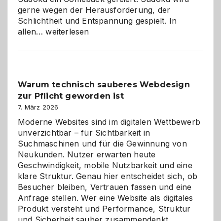
gerne wegen der Herausforderung, der
Schlichtheit und Entspannung gespielt. In
Sudoku
allen…
weiterlesen
entdecken:
Der
Klassiker
unter
Warum technisch sauberes Webdesign
den
zur Pflicht geworden ist
Logikrätseln
7. März 2026
Moderne Websites sind im digitalen Wettbewerb
unverzichtbar – für Sichtbarkeit in
Suchmaschinen und für die Gewinnung von
Neukunden. Nutzer erwarten heute
Geschwindigkeit, mobile Nutzbarkeit und eine
klare Struktur. Genau hier entscheidet sich, ob
Besucher bleiben, Vertrauen fassen und eine
Anfrage stellen. Wer eine Website als digitales
Produkt versteht und Performance, Struktur
Warum
und Sicherheit sauber zusammendenkt,…