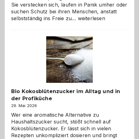
Sie verstecken sich, laufen in Panik umher oder
suchen Schutz bei ihren Menschen, anstatt
Wenn
selbstständig ins Freie zu…
weiterlesen
der
beste
Freund
in
Gefahr
ist:
Brandschutz
für
Hunde
im
Bio Kokosblütenzucker im Alltag und in
eigenen
der Profiküche
Zuhause
29. Mai 2026
Wer eine aromatische Alternative zu
Haushaltszucker sucht, stößt schnell auf
Kokosblütenzucker. Er lässt sich in vielen
Rezepten unkompliziert dosieren und bringt