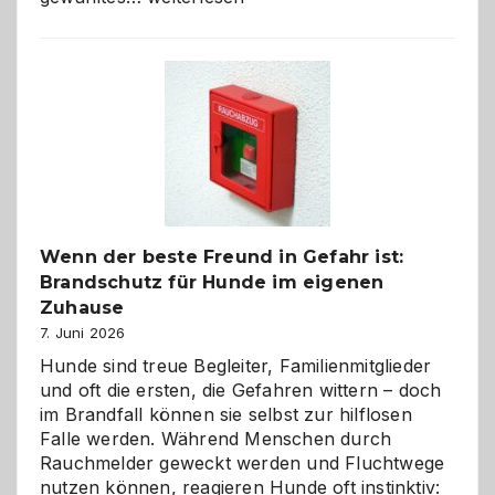
aus
der
Kita
bewusst
und
herzlich
gestalten
Wenn der beste Freund in Gefahr ist:
Brandschutz für Hunde im eigenen
Zuhause
7. Juni 2026
Hunde sind treue Begleiter, Familienmitglieder
und oft die ersten, die Gefahren wittern – doch
im Brandfall können sie selbst zur hilflosen
Falle werden. Während Menschen durch
Rauchmelder geweckt werden und Fluchtwege
nutzen können, reagieren Hunde oft instinktiv: