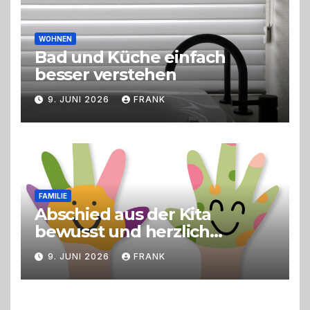
WOHNEN
Bad und Küche einfach
besser verstehen
9. JUNI 2026
FRANK
FAMILIE
Abschied aus der Kita
bewusst und herzlich
gestalten
9. JUNI 2026
FRANK