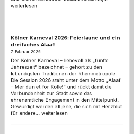
technisch
weiterlesen
sauberes
Webdesig
zur
Pflicht
Kölner Karneval 2026: Feierlaune und ein
geworden
dreifaches Alaaf!
ist
7. Februar 2026
Der Kölner Karneval – liebevoll als „fünfte
Jahreszeit“ bezeichnet – gehört zu den
lebendigsten Traditionen der Rheinmetropole.
Die Session 2026 steht unter dem Motto „Alaaf
– Mer dun et för Kölle!“ und rückt damit die
Verbundenheit zur Stadt sowie das
ehrenamtliche Engagement in den Mittelpunkt.
Gewürdigt werden all jene, die sich mit Herzblut
Kölner
für andere…
weiterlesen
Karneval
2026:
Feierlaune