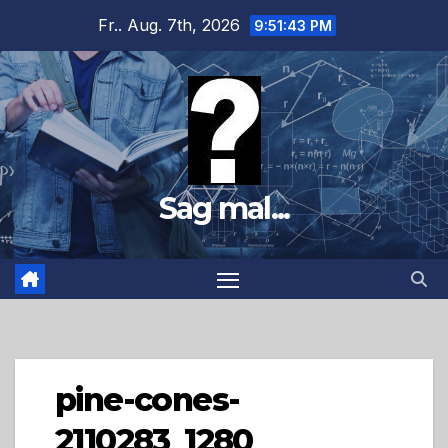
Zum
Fr.. Aug. 7th, 2026
9:51:44 PM
Inhalt
springen
Sag mal...
pine-cones-
2110283_1280