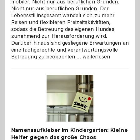
mobiler. Nicht nur aus beruflichen Gründen.
Nicht nur aus beruflichen Gründen. Der
Lebensstil insgesamt wandelt sich zu mehr
Reisen und flexibleren Freizeitaktivitäten,
sodass die Betreuung des eigenen Hundes
zunehmend zur Herausforderung wird.
Darüber hinaus sind gestiegene Erwartungen an
eine fachgerechte und verantwortungsvolle
Betreuung
Betreuung zu beobachten.…
weiterlesen
mit
Verantwortung
–
wann
ist
eine
Hundepension
die
richtige
Wahl?
Namensaufkleber im Kindergarten: Kleine
Helfer gegen das große Chaos