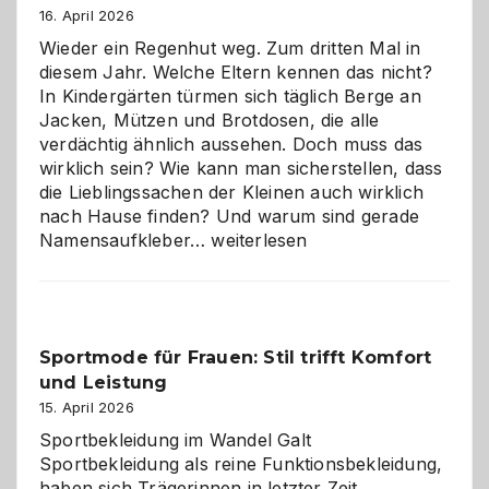
16. April 2026
Wieder ein Regenhut weg. Zum dritten Mal in
diesem Jahr. Welche Eltern kennen das nicht?
In Kindergärten türmen sich täglich Berge an
Jacken, Mützen und Brotdosen, die alle
verdächtig ähnlich aussehen. Doch muss das
wirklich sein? Wie kann man sicherstellen, dass
die Lieblingssachen der Kleinen auch wirklich
nach Hause finden? Und warum sind gerade
Namensaufkleber
Namensaufkleber…
weiterlesen
im
Kindergarten:
Kleine
Helfer
Sportmode für Frauen: Stil trifft Komfort
gegen
und Leistung
das
große
15. April 2026
Chaos
Sportbekleidung im Wandel Galt
Sportbekleidung als reine Funktionsbekleidung,
haben sich Trägerinnen in letzter Zeit