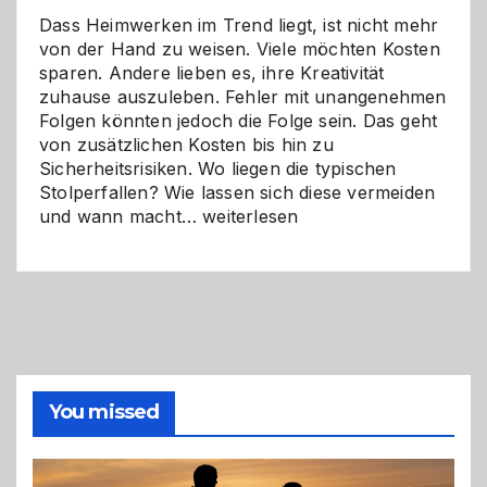
Dass Heimwerken im Trend liegt, ist nicht mehr
von der Hand zu weisen. Viele möchten Kosten
sparen. Andere lieben es, ihre Kreativität
zuhause auszuleben. Fehler mit unangenehmen
Folgen könnten jedoch die Folge sein. Das geht
von zusätzlichen Kosten bis hin zu
Sicherheitsrisiken. Wo liegen die typischen
Stolperfallen? Wie lassen sich diese vermeiden
Selber
und wann macht…
weiterlesen
machen
oder
Profi
holen?
So
triffst
du
die
You missed
richtige
Entscheidung