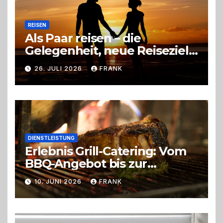
REISEN
Als Paar reisen – die
Gelegenheit, neue Reiseziele
zu entdecken
26. JULI 2026
FRANK
DIENSTLEISTUNG
Erlebnis Grill-Catering: Vom
BBQ-Angebot bis zur
perfekten Eventorganisation
10. JUNI 2026
FRANK
Trend zu Outdoor-Events,
Erlebnisgastronomie und
Live-Cooking