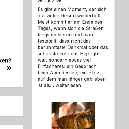
26. Juli 2026
Es gibt einen Moment, der sich
auf vielen Reisen wiederholt.
Meist kommt er am Ende des
Tages, wenn sich die Straßen
langsam leeren und man
feststellt, dass nicht das
berühmteste Denkmal oder das
schönste Foto das Highlight
war, sondern etwas viel
nken?
Einfacheres: ein Gespräch
beim Abendessen, ein Platz,
auf dem man länger geblieben
Als
ist als…
weiterlesen
Paar
reisen
–
die
Gelegenheit,
neue