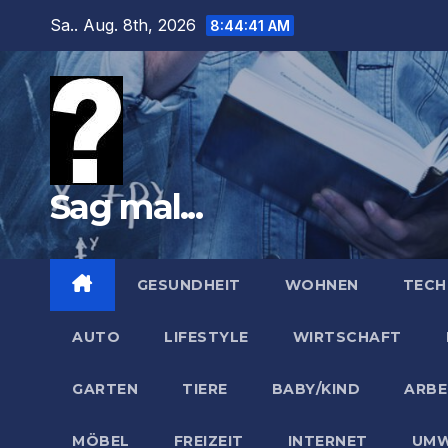
Zum
Sa.. Aug. 8th, 2026
8:44:42 AM
Inhalt
springen
Sag mal...
GESUNDHEIT
WOHNEN
TECH
AUTO
LIFESTYLE
WIRTSCHAFT
GARTEN
TIERE
BABY/KIND
ARBE
MÖBEL
FREIZEIT
INTERNET
UMW