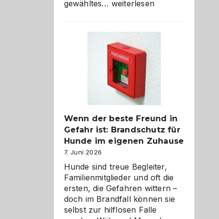
Abschied
gewähltes…
weiterlesen
aus
der
Kita
bewusst
und
herzlich
gestalten
Wenn der beste Freund in
Gefahr ist: Brandschutz für
Hunde im eigenen Zuhause
7. Juni 2026
Hunde sind treue Begleiter,
Familienmitglieder und oft die
ersten, die Gefahren wittern –
doch im Brandfall können sie
selbst zur hilflosen Falle