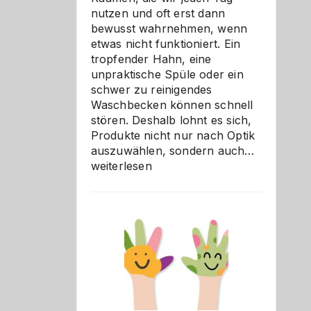
nutzen und oft erst dann
bewusst wahrnehmen, wenn
etwas nicht funktioniert. Ein
tropfender Hahn, eine
unpraktische Spüle oder ein
schwer zu reinigendes
Waschbecken können schnell
stören. Deshalb lohnt es sich,
Produkte nicht nur nach Optik
Bad
auszuwählen, sondern auch…
und
weiterlesen
Küche
einfach
besser
verstehe