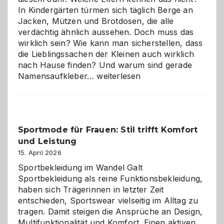
In Kindergärten türmen sich täglich Berge an
Jacken, Mützen und Brotdosen, die alle
verdächtig ähnlich aussehen. Doch muss das
wirklich sein? Wie kann man sicherstellen, dass
die Lieblingssachen der Kleinen auch wirklich
nach Hause finden? Und warum sind gerade
Namensaufkleber
Namensaufkleber…
weiterlesen
im
Kindergarten:
Kleine
Helfer
Sportmode für Frauen: Stil trifft Komfort
gegen
und Leistung
das
große
15. April 2026
Chaos
Sportbekleidung im Wandel Galt
Sportbekleidung als reine Funktionsbekleidung,
haben sich Trägerinnen in letzter Zeit
entschieden, Sportswear vielseitig im Alltag zu
tragen. Damit steigen die Ansprüche an Design,
Multifunktionalität und Komfort. Einen aktiven