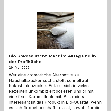
der
beste
Freund
in
Gefahr
ist:
Brandschutz
für
Hunde
im
Bio Kokosblütenzucker im Alltag und in
eigenen
der Profiküche
Zuhause
29. Mai 2026
Wer eine aromatische Alternative zu
Haushaltszucker sucht, stößt schnell auf
Kokosblütenzucker. Er lässt sich in vielen
Rezepten unkompliziert dosieren und bringt
eine feine Karamellnote mit. Besonders
interessant ist das Produkt in Bio-Qualität, wenn
es sich flexibel beschaffen lässt, sowohl für die