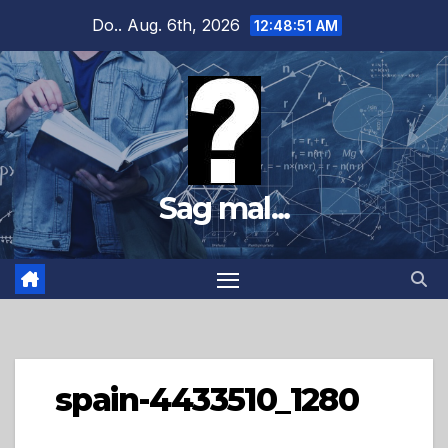
Zum
Do.. Aug. 6th, 2026
12:48:52 AM
Inhalt
springen
Sag mal...
spain-4433510_1280