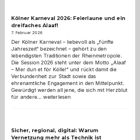
zur
Pflicht
Kölner Karneval 2026: Feierlaune und ein
geworden
dreifaches Alaaf!
ist
7. Februar 2026
Der Kölner Karneval – liebevoll als „fünfte
Jahreszeit“ bezeichnet – gehört zu den
lebendigsten Traditionen der Rheinmetropole.
Die Session 2026 steht unter dem Motto „Alaaf
– Mer dun et för Kölle!“ und rückt damit die
Verbundenheit zur Stadt sowie das
ehrenamtliche Engagement in den Mittelpunkt.
Gewürdigt werden all jene, die sich mit Herzblut
Kölner
für andere…
weiterlesen
Karneval
2026:
Feierlaune
und
Sicher, regional, digital: Warum
ein
Vernetzung mehr als Technik ist
dreifaches