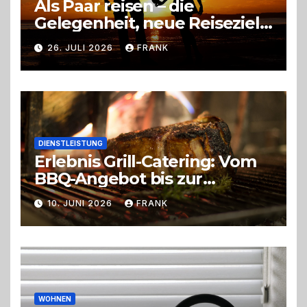
Als Paar reisen – die
Gelegenheit, neue Reiseziele
zu entdecken
26. JULI 2026
FRANK
DIENSTLEISTUNG
Erlebnis Grill-Catering: Vom
BBQ-Angebot bis zur
perfekten Eventorganisation
10. JUNI 2026
FRANK
Trend zu Outdoor-Events,
Erlebnisgastronomie und
Live-Cooking
WOHNEN