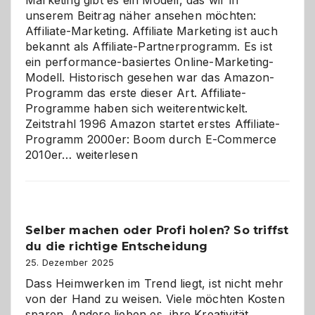
Marketing gibt es ein Modell, das wir in
unserem Beitrag näher ansehen möchten:
Affiliate-Marketing. Affiliate Marketing ist auch
bekannt als Affiliate-Partnerprogramm. Es ist
ein performance-basiertes Online-Marketing-
Modell. Historisch gesehen war das Amazon-
Programm das erste dieser Art. Affiliate-
Programme haben sich weiterentwickelt.
Zeitstrahl 1996 Amazon startet erstes Affiliate-
Programm 2000er: Boom durch E-Commerce
Affiliate-
2010er…
weiterlesen
Programm
im
Überblick:
Chancen,
Selber machen oder Profi holen? So triffst
Herausforderungen
du die richtige Entscheidung
und
Zukunft
25. Dezember 2025
Dass Heimwerken im Trend liegt, ist nicht mehr
von der Hand zu weisen. Viele möchten Kosten
sparen. Andere lieben es, ihre Kreativität