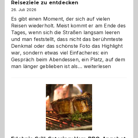
Reiseziele zu entdecken
26. Juli 2026
Es gibt einen Moment, der sich auf vielen
Reisen wiederholt. Meist kommt er am Ende des
Tages, wenn sich die Straßen langsam leeren
und man feststellt, dass nicht das berühmteste
Denkmal oder das schönste Foto das Highlight
war, sondern etwas viel Einfacheres: ein
Gespräch beim Abendessen, ein Platz, auf dem
Als
man länger geblieben ist als…
weiterlesen
Paar
reisen
–
die
Gelegenheit,
neue
Reiseziele
zu
entdecken