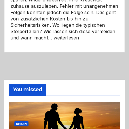
zuhause auszuleben. Fehler mit unangenehmen
Folgen könnten jedoch die Folge sein. Das geht
von zusätzlichen Kosten bis hin zu
Sicherheitsrisiken. Wo liegen die typischen
Stolperfallen? Wie lassen sich diese vermeiden
Selber
und wann macht…
weiterlesen
machen
oder
Profi
holen?
So
triffst
du
die
You missed
richtige
Entscheidung
REISEN