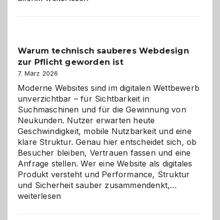
entdecken:
Der
Klassiker
unter
Warum technisch sauberes Webdesign
den
zur Pflicht geworden ist
Logikrätseln
7. März 2026
Moderne Websites sind im digitalen Wettbewerb
unverzichtbar – für Sichtbarkeit in
Suchmaschinen und für die Gewinnung von
Neukunden. Nutzer erwarten heute
Geschwindigkeit, mobile Nutzbarkeit und eine
klare Struktur. Genau hier entscheidet sich, ob
Besucher bleiben, Vertrauen fassen und eine
Anfrage stellen. Wer eine Website als digitales
Produkt versteht und Performance, Struktur
Warum
und Sicherheit sauber zusammendenkt,…
technisch
weiterlesen
sauberes
Webdesig