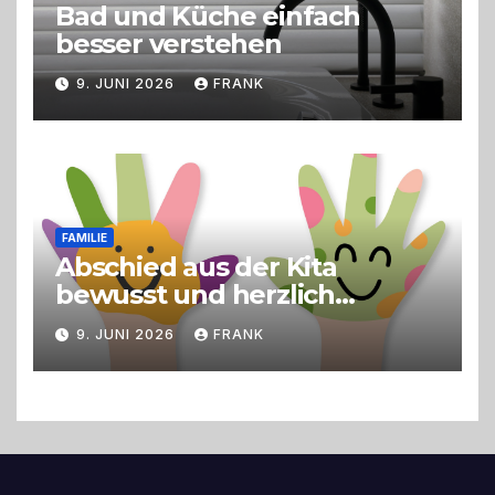
Bad und Küche einfach
besser verstehen
9. JUNI 2026
FRANK
FAMILIE
Abschied aus der Kita
bewusst und herzlich
gestalten
9. JUNI 2026
FRANK