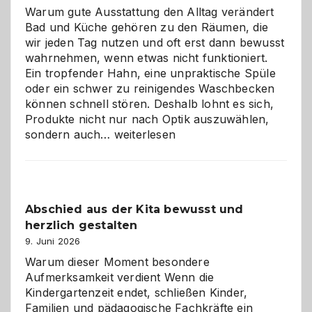
Warum gute Ausstattung den Alltag verändert
Bad und Küche gehören zu den Räumen, die
wir jeden Tag nutzen und oft erst dann bewusst
wahrnehmen, wenn etwas nicht funktioniert.
Ein tropfender Hahn, eine unpraktische Spüle
oder ein schwer zu reinigendes Waschbecken
können schnell stören. Deshalb lohnt es sich,
Produkte nicht nur nach Optik auszuwählen,
Bad
sondern auch…
weiterlesen
und
Küche
einfach
besser
Abschied aus der Kita bewusst und
verstehen
herzlich gestalten
9. Juni 2026
Warum dieser Moment besondere
Aufmerksamkeit verdient Wenn die
Kindergartenzeit endet, schließen Kinder,
Familien und pädagogische Fachkräfte ein