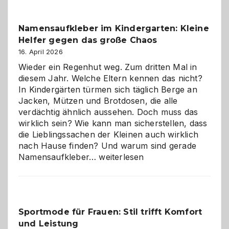
–
wann
Namensaufkleber im Kindergarten: Kleine
ist
Helfer gegen das große Chaos
eine
Hundepension
16. April 2026
die
Wieder ein Regenhut weg. Zum dritten Mal in
richtige
diesem Jahr. Welche Eltern kennen das nicht?
Wahl?
In Kindergärten türmen sich täglich Berge an
Jacken, Mützen und Brotdosen, die alle
verdächtig ähnlich aussehen. Doch muss das
wirklich sein? Wie kann man sicherstellen, dass
die Lieblingssachen der Kleinen auch wirklich
nach Hause finden? Und warum sind gerade
Namensaufkleber
Namensaufkleber…
weiterlesen
im
Kindergarten:
Kleine
Helfer
Sportmode für Frauen: Stil trifft Komfort
gegen
und Leistung
das