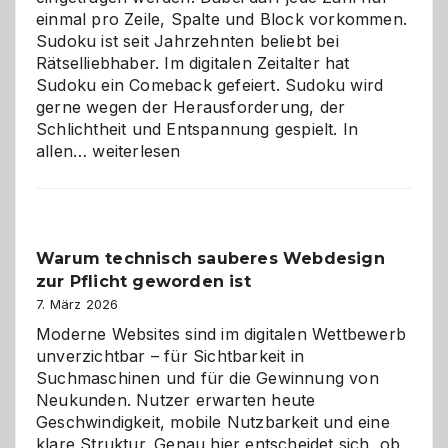
einmal pro Zeile, Spalte und Block vorkommen.
Sudoku ist seit Jahrzehnten beliebt bei
Rätselliebhaber. Im digitalen Zeitalter hat
Sudoku ein Comeback gefeiert. Sudoku wird
gerne wegen der Herausforderung, der
Schlichtheit und Entspannung gespielt. In
Sudoku
allen…
weiterlesen
entdecken:
Der
Klassiker
unter
Warum technisch sauberes Webdesign
den
zur Pflicht geworden ist
Logikrätseln
7. März 2026
Moderne Websites sind im digitalen Wettbewerb
unverzichtbar – für Sichtbarkeit in
Suchmaschinen und für die Gewinnung von
Neukunden. Nutzer erwarten heute
Geschwindigkeit, mobile Nutzbarkeit und eine
klare Struktur. Genau hier entscheidet sich, ob