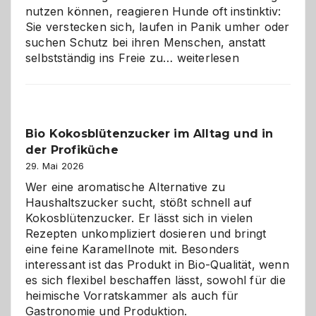
nutzen können, reagieren Hunde oft instinktiv:
Sie verstecken sich, laufen in Panik umher oder
suchen Schutz bei ihren Menschen, anstatt
Wenn
selbstständig ins Freie zu…
weiterlesen
der
beste
Freund
in
Bio Kokosblütenzucker im Alltag und in
Gefahr
der Profiküche
ist:
Brandschutz
29. Mai 2026
für
Wer eine aromatische Alternative zu
Hunde
Haushaltszucker sucht, stößt schnell auf
im
Kokosblütenzucker. Er lässt sich in vielen
eigenen
Rezepten unkompliziert dosieren und bringt
Zuhause
eine feine Karamellnote mit. Besonders
interessant ist das Produkt in Bio-Qualität, wenn
es sich flexibel beschaffen lässt, sowohl für die
heimische Vorratskammer als auch für
Gastronomie und Produktion.