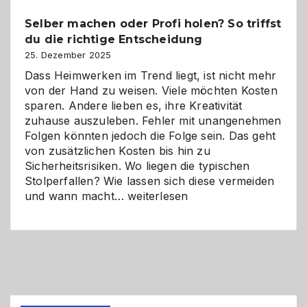
Chancen,
Selber machen oder Profi holen? So triffst
Herausforderungen
du die richtige Entscheidung
und
Zukunft
25. Dezember 2025
Dass Heimwerken im Trend liegt, ist nicht mehr
von der Hand zu weisen. Viele möchten Kosten
sparen. Andere lieben es, ihre Kreativität
zuhause auszuleben. Fehler mit unangenehmen
Folgen könnten jedoch die Folge sein. Das geht
von zusätzlichen Kosten bis hin zu
Sicherheitsrisiken. Wo liegen die typischen
Stolperfallen? Wie lassen sich diese vermeiden
Selber
und wann macht…
weiterlesen
machen
oder
Profi
holen?
So
triffst
du