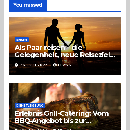
die
You missed
richtige
Entscheidung
REISEN
Als Paar reisen – die
Gelegenheit, neue Reiseziele
zu entdecken
26. JULI 2026
FRANK
DIENSTLEISTUNG
Erlebnis Grill-Catering: Vom
BBQ-Angebot bis zur
perfekten Eventorganisation