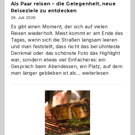
Als Paar reisen – die Gelegenheit, neue
Reiseziele zu entdecken
26. Juli 2026
Es gibt einen Moment, der sich auf vielen
Reisen wiederholt. Meist kommt er am Ende des
Tages, wenn sich die Straßen langsam leeren
und man feststellt, dass nicht das berühmteste
Denkmal oder das schönste Foto das Highlight
war, sondern etwas viel Einfacheres: ein
Gespräch beim Abendessen, ein Platz, auf dem
Als
man länger geblieben ist als…
weiterlesen
Paar
reisen
–
die
Gelegenheit,
neue
Reiseziele
zu
entdecken