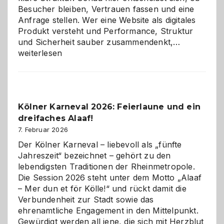
Besucher bleiben, Vertrauen fassen und eine
Anfrage stellen. Wer eine Website als digitales
Produkt versteht und Performance, Struktur
Warum
und Sicherheit sauber zusammendenkt,…
technisch
weiterlesen
sauberes
Webdesig
zur
Pflicht
Kölner Karneval 2026: Feierlaune und ein
geworden
dreifaches Alaaf!
ist
7. Februar 2026
Der Kölner Karneval – liebevoll als „fünfte
Jahreszeit“ bezeichnet – gehört zu den
lebendigsten Traditionen der Rheinmetropole.
Die Session 2026 steht unter dem Motto „Alaaf
– Mer dun et för Kölle!“ und rückt damit die
Verbundenheit zur Stadt sowie das
ehrenamtliche Engagement in den Mittelpunkt.
Gewürdigt werden all jene, die sich mit Herzblut