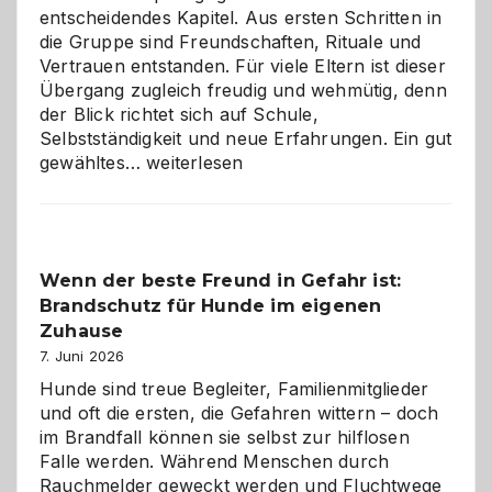
entscheidendes Kapitel. Aus ersten Schritten in
die Gruppe sind Freundschaften, Rituale und
Vertrauen entstanden. Für viele Eltern ist dieser
Übergang zugleich freudig und wehmütig, denn
der Blick richtet sich auf Schule,
Selbstständigkeit und neue Erfahrungen. Ein gut
Abschied
gewähltes…
weiterlesen
aus
der
Kita
bewusst
Wenn der beste Freund in Gefahr ist:
und
Brandschutz für Hunde im eigenen
herzlich
gestalten
Zuhause
7. Juni 2026
Hunde sind treue Begleiter, Familienmitglieder
und oft die ersten, die Gefahren wittern – doch
im Brandfall können sie selbst zur hilflosen
Falle werden. Während Menschen durch
Rauchmelder geweckt werden und Fluchtwege