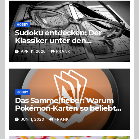
HOBBY
Sudoku entdecken: Der
Klassiker unter den
Logikrätseln
APR. 11, 2026
FRANK
HOBBY
Das Sammelfieber: Warum
Pokémon-Karten so beliebt
sind
JUNI 1, 2023
FRANK