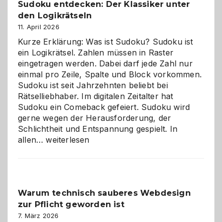
Sudoku entdecken: Der Klassiker unter
den Logikrätseln
11. April 2026
Kurze Erklärung: Was ist Sudoku? Sudoku ist
ein Logikrätsel. Zahlen müssen in Raster
eingetragen werden. Dabei darf jede Zahl nur
einmal pro Zeile, Spalte und Block vorkommen.
Sudoku ist seit Jahrzehnten beliebt bei
Rätselliebhaber. Im digitalen Zeitalter hat
Sudoku ein Comeback gefeiert. Sudoku wird
gerne wegen der Herausforderung, der
Schlichtheit und Entspannung gespielt. In
Sudoku
allen…
weiterlesen
entdecken:
Der
Klassiker
unter
Warum technisch sauberes Webdesign
den
zur Pflicht geworden ist
Logikrätseln
7. März 2026