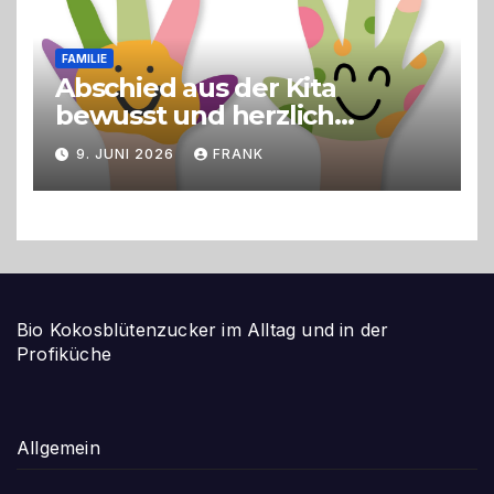
FAMILIE
Abschied aus der Kita
bewusst und herzlich
gestalten
9. JUNI 2026
FRANK
Bio Kokosblütenzucker im Alltag und in der
Profiküche
Allgemein