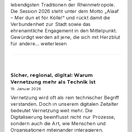
lebendigsten Traditionen der Rheinmetropole.
Die Session 2026 steht unter dem Motto „Alaaf
– Mer dun et för Kölle!“ und rückt damit die
Verbundenheit zur Stadt sowie das
ehrenamtliche Engagement in den Mittelpunkt.
Gewürdigt werden all jene, die sich mit Herzblut
Kölner
für andere…
weiterlesen
Karneval
2026:
Feierlaune
und
Sicher, regional, digital: Warum
ein
Vernetzung mehr als Technik ist
dreifaches
Alaaf!
19. Januar 2026
Vernetzung wird oft als rein technischer Begriff
verstanden. Doch in unserem digitalen Zeitalter
bedeutet Vernetzung weit mehr. Die
Digitalisierung beeinflusst nicht nur Prozesse,
sondern auch die Art, wie Menschen und
Organisationen miteinander interagieren.