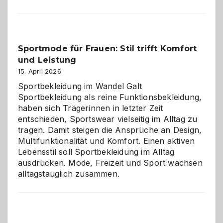
im
Kindergarten:
Kleine
Helfer
Sportmode für Frauen: Stil trifft Komfort
gegen
und Leistung
das
große
15. April 2026
Chaos
Sportbekleidung im Wandel Galt
Sportbekleidung als reine Funktionsbekleidung,
haben sich Trägerinnen in letzter Zeit
entschieden, Sportswear vielseitig im Alltag zu
tragen. Damit steigen die Ansprüche an Design,
Multifunktionalität und Komfort. Einen aktiven
Lebensstil soll Sportbekleidung im Alltag
ausdrücken. Mode, Freizeit und Sport wachsen
alltagstauglich zusammen.