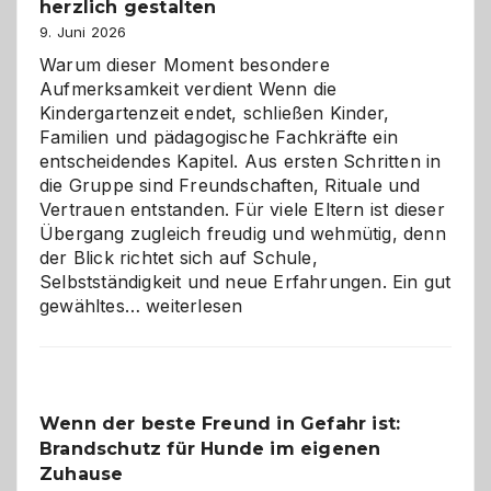
herzlich gestalten
9. Juni 2026
Warum dieser Moment besondere
Aufmerksamkeit verdient Wenn die
Kindergartenzeit endet, schließen Kinder,
Familien und pädagogische Fachkräfte ein
entscheidendes Kapitel. Aus ersten Schritten in
die Gruppe sind Freundschaften, Rituale und
Vertrauen entstanden. Für viele Eltern ist dieser
Übergang zugleich freudig und wehmütig, denn
der Blick richtet sich auf Schule,
Selbstständigkeit und neue Erfahrungen. Ein gut
Abschied
gewähltes…
weiterlesen
aus
der
Kita
bewusst
Wenn der beste Freund in Gefahr ist:
und
Brandschutz für Hunde im eigenen
herzlich
gestalten
Zuhause