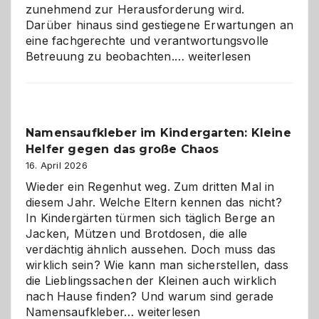
zunehmend zur Herausforderung wird.
Darüber hinaus sind gestiegene Erwartungen an
eine fachgerechte und verantwortungsvolle
Betreuung
Betreuung zu beobachten.…
weiterlesen
mit
Verantwortung
–
wann
Namensaufkleber im Kindergarten: Kleine
ist
Helfer gegen das große Chaos
eine
Hundepension
16. April 2026
die
Wieder ein Regenhut weg. Zum dritten Mal in
richtige
diesem Jahr. Welche Eltern kennen das nicht?
Wahl?
In Kindergärten türmen sich täglich Berge an
Jacken, Mützen und Brotdosen, die alle
verdächtig ähnlich aussehen. Doch muss das
wirklich sein? Wie kann man sicherstellen, dass
die Lieblingssachen der Kleinen auch wirklich
nach Hause finden? Und warum sind gerade
Namensaufkleber
Namensaufkleber…
weiterlesen