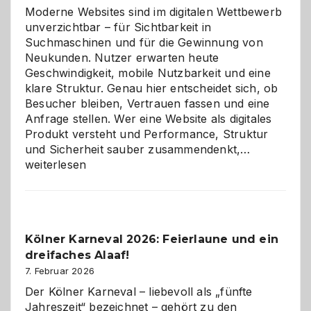
Moderne Websites sind im digitalen Wettbewerb
unverzichtbar – für Sichtbarkeit in
Suchmaschinen und für die Gewinnung von
Neukunden. Nutzer erwarten heute
Geschwindigkeit, mobile Nutzbarkeit und eine
klare Struktur. Genau hier entscheidet sich, ob
Besucher bleiben, Vertrauen fassen und eine
Anfrage stellen. Wer eine Website als digitales
Produkt versteht und Performance, Struktur
Warum
und Sicherheit sauber zusammendenkt,…
technisch
weiterlesen
sauberes
Webdesig
zur
Pflicht
Kölner Karneval 2026: Feierlaune und ein
geworden
dreifaches Alaaf!
ist
7. Februar 2026
Der Kölner Karneval – liebevoll als „fünfte
Jahreszeit“ bezeichnet – gehört zu den