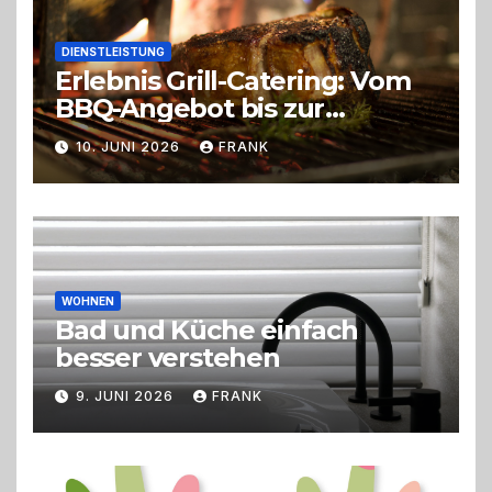
DIENSTLEISTUNG
Erlebnis Grill-Catering: Vom
BBQ-Angebot bis zur
perfekten Eventorganisation
10. JUNI 2026
FRANK
Trend zu Outdoor-Events,
Erlebnisgastronomie und
Live-Cooking
WOHNEN
Bad und Küche einfach
besser verstehen
9. JUNI 2026
FRANK