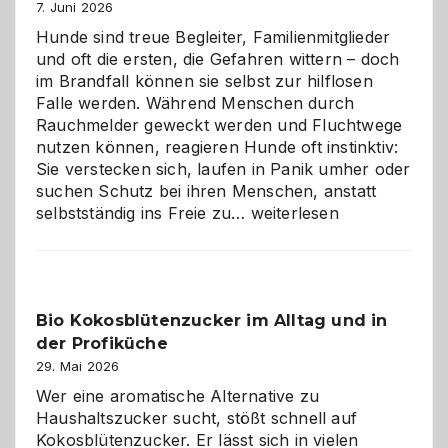
7. Juni 2026
Hunde sind treue Begleiter, Familienmitglieder
und oft die ersten, die Gefahren wittern – doch
im Brandfall können sie selbst zur hilflosen
Falle werden. Während Menschen durch
Rauchmelder geweckt werden und Fluchtwege
nutzen können, reagieren Hunde oft instinktiv:
Sie verstecken sich, laufen in Panik umher oder
suchen Schutz bei ihren Menschen, anstatt
Wenn
selbstständig ins Freie zu…
weiterlesen
der
beste
Freund
in
Bio Kokosblütenzucker im Alltag und in
Gefahr
der Profiküche
ist:
Brandschutz
29. Mai 2026
für
Wer eine aromatische Alternative zu
Hunde
Haushaltszucker sucht, stößt schnell auf
im
Kokosblütenzucker. Er lässt sich in vielen