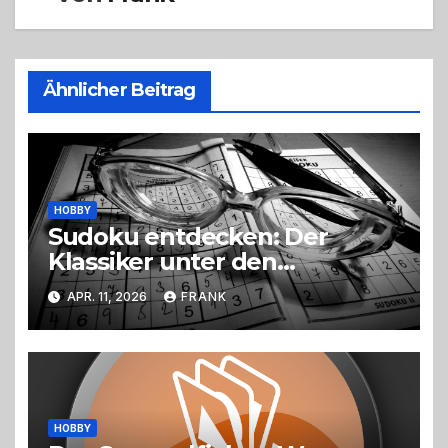
Ähnlicher Beitrag
HOBBY
Sudoku entdecken: Der
Klassiker unter den
Logikrätseln
APR. 11, 2026
FRANK
HOBBY