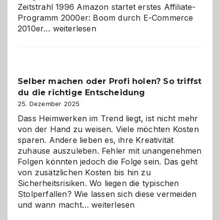
Zeitstrahl 1996 Amazon startet erstes Affiliate-
Programm 2000er: Boom durch E-Commerce
Affiliate-
2010er…
weiterlesen
Programm
im
Überblick:
Chancen,
Selber machen oder Profi holen? So triffst
Herausforderungen
du die richtige Entscheidung
und
Zukunft
25. Dezember 2025
Dass Heimwerken im Trend liegt, ist nicht mehr
von der Hand zu weisen. Viele möchten Kosten
sparen. Andere lieben es, ihre Kreativität
zuhause auszuleben. Fehler mit unangenehmen
Folgen könnten jedoch die Folge sein. Das geht
von zusätzlichen Kosten bis hin zu
Sicherheitsrisiken. Wo liegen die typischen
Stolperfallen? Wie lassen sich diese vermeiden
Selber
und wann macht…
weiterlesen
machen