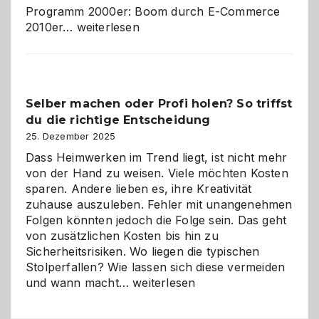
Programm 2000er: Boom durch E-Commerce
Affiliate-
2010er…
weiterlesen
Programm
im
Überblick:
Chancen,
Selber machen oder Profi holen? So triffst
Herausforderungen
du die richtige Entscheidung
und
Zukunft
25. Dezember 2025
Dass Heimwerken im Trend liegt, ist nicht mehr
von der Hand zu weisen. Viele möchten Kosten
sparen. Andere lieben es, ihre Kreativität
zuhause auszuleben. Fehler mit unangenehmen
Folgen könnten jedoch die Folge sein. Das geht
von zusätzlichen Kosten bis hin zu
Sicherheitsrisiken. Wo liegen die typischen
Stolperfallen? Wie lassen sich diese vermeiden
Selber
und wann macht…
weiterlesen
machen
oder