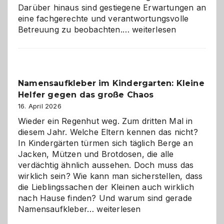
Darüber hinaus sind gestiegene Erwartungen an
eine fachgerechte und verantwortungsvolle
Betreuung
Betreuung zu beobachten.…
weiterlesen
mit
Verantwortung
–
wann
Namensaufkleber im Kindergarten: Kleine
ist
Helfer gegen das große Chaos
eine
Hundepension
16. April 2026
die
Wieder ein Regenhut weg. Zum dritten Mal in
richtige
diesem Jahr. Welche Eltern kennen das nicht?
Wahl?
In Kindergärten türmen sich täglich Berge an
Jacken, Mützen und Brotdosen, die alle
verdächtig ähnlich aussehen. Doch muss das
wirklich sein? Wie kann man sicherstellen, dass
die Lieblingssachen der Kleinen auch wirklich
nach Hause finden? Und warum sind gerade
Namensaufkleber
Namensaufkleber…
weiterlesen
im