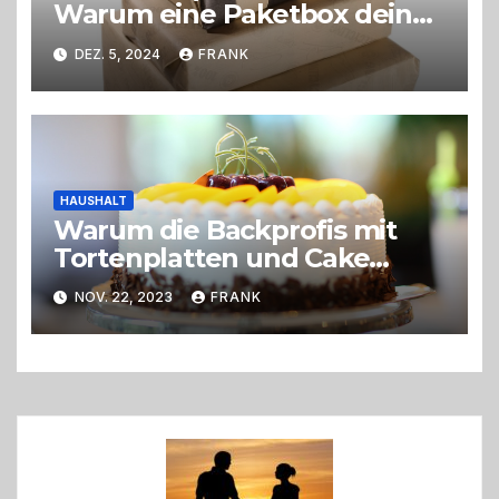
Warum eine Paketbox dein
Leben erleichtert
DEZ. 5, 2024
FRANK
HAUSHALT
Warum die Backprofis mit
Tortenplatten und Cake
Boards arbeiten
NOV. 22, 2023
FRANK