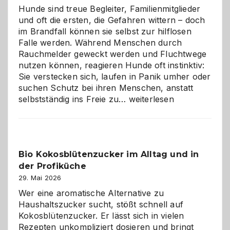
Hunde sind treue Begleiter, Familienmitglieder
und oft die ersten, die Gefahren wittern – doch
im Brandfall können sie selbst zur hilflosen
Falle werden. Während Menschen durch
Rauchmelder geweckt werden und Fluchtwege
nutzen können, reagieren Hunde oft instinktiv:
Sie verstecken sich, laufen in Panik umher oder
suchen Schutz bei ihren Menschen, anstatt
Wenn
selbstständig ins Freie zu…
weiterlesen
der
beste
Freund
in
Bio Kokosblütenzucker im Alltag und in
Gefahr
der Profiküche
ist:
Brandschutz
29. Mai 2026
für
Wer eine aromatische Alternative zu
Hunde
Haushaltszucker sucht, stößt schnell auf
im
Kokosblütenzucker. Er lässt sich in vielen
eigenen
Rezepten unkompliziert dosieren und bringt