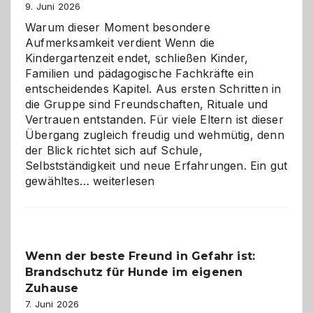
9. Juni 2026
Warum dieser Moment besondere
Aufmerksamkeit verdient Wenn die
Kindergartenzeit endet, schließen Kinder,
Familien und pädagogische Fachkräfte ein
entscheidendes Kapitel. Aus ersten Schritten in
die Gruppe sind Freundschaften, Rituale und
Vertrauen entstanden. Für viele Eltern ist dieser
Übergang zugleich freudig und wehmütig, denn
der Blick richtet sich auf Schule,
Selbstständigkeit und neue Erfahrungen. Ein gut
Abschied
gewähltes…
weiterlesen
aus
der
Kita
bewusst
Wenn der beste Freund in Gefahr ist:
und
Brandschutz für Hunde im eigenen
herzlich
gestalten
Zuhause
7. Juni 2026