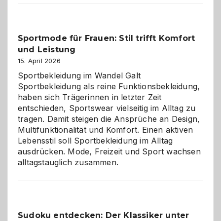
Kindergarten:
Kleine
Helfer
Sportmode für Frauen: Stil trifft Komfort
gegen
und Leistung
das
große
15. April 2026
Chaos
Sportbekleidung im Wandel Galt
Sportbekleidung als reine Funktionsbekleidung,
haben sich Trägerinnen in letzter Zeit
entschieden, Sportswear vielseitig im Alltag zu
tragen. Damit steigen die Ansprüche an Design,
Multifunktionalität und Komfort. Einen aktiven
Lebensstil soll Sportbekleidung im Alltag
ausdrücken. Mode, Freizeit und Sport wachsen
alltagstauglich zusammen.
Sudoku entdecken: Der Klassiker unter