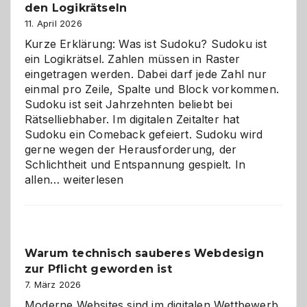
den Logikrätseln
11. April 2026
Kurze Erklärung: Was ist Sudoku? Sudoku ist
ein Logikrätsel. Zahlen müssen in Raster
eingetragen werden. Dabei darf jede Zahl nur
einmal pro Zeile, Spalte und Block vorkommen.
Sudoku ist seit Jahrzehnten beliebt bei
Rätselliebhaber. Im digitalen Zeitalter hat
Sudoku ein Comeback gefeiert. Sudoku wird
gerne wegen der Herausforderung, der
Schlichtheit und Entspannung gespielt. In
Sudoku
allen…
weiterlesen
entdecken:
Der
Klassiker
unter
Warum technisch sauberes Webdesign
den
zur Pflicht geworden ist
Logikrätseln
7. März 2026
Moderne Websites sind im digitalen Wettbewerb