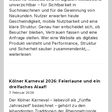
unverzichtbar – für Sichtbarkeit in
Suchmaschinen und für die Gewinnung von
Neukunden. Nutzer erwarten heute
Geschwindigkeit, mobile Nutzbarkeit und eine
klare Struktur. Genau hier entscheidet sich, ob
Besucher bleiben, Vertrauen fassen und eine
Anfrage stellen. Wer eine Website als digitales
Produkt versteht und Performance, Struktur
Warum
und Sicherheit sauber zusammendenkt,…
technisch
weiterlesen
sauberes
Webdesig
zur
Pflicht
Kölner Karneval 2026: Feierlaune und ein
geworden
dreifaches Alaaf!
ist
7. Februar 2026
Der Kölner Karneval – liebevoll als „fünfte
Jahreszeit“ bezeichnet – gehört zu den
lebendigsten Traditionen der Rheinmetropole.