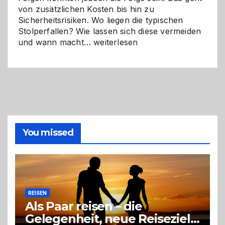
von zusätzlichen Kosten bis hin zu
Sicherheitsrisiken. Wo liegen die typischen
Stolperfallen? Wie lassen sich diese vermeiden
Selber
und wann macht…
weiterlesen
machen
oder
Profi
holen?
So
triffst
du
die
You missed
richtige
Entscheidung
REISEN
Als Paar reisen – die
Gelegenheit, neue Reiseziele