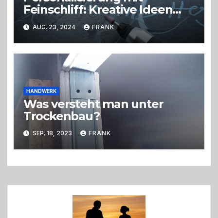
Feinschliff: Kreative Ideen
vorgestellt
AUG. 23, 2024
FRANK
HANDWERK
Was versteht man unter
Trockenbau?
SEP. 18, 2023
FRANK