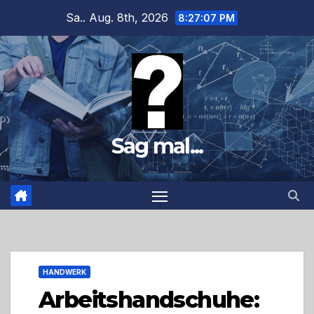
Zum
Sa.. Aug. 8th, 2026
8:27:08 PM
Inhalt
springen
Sag mal...
HANDWERK
Arbeitshandschuhe: