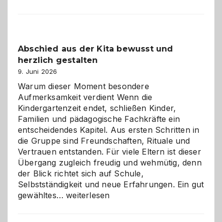
und
Küche
einfach
besser
Abschied aus der Kita bewusst und
verstehen
herzlich gestalten
9. Juni 2026
Warum dieser Moment besondere
Aufmerksamkeit verdient Wenn die
Kindergartenzeit endet, schließen Kinder,
Familien und pädagogische Fachkräfte ein
entscheidendes Kapitel. Aus ersten Schritten in
die Gruppe sind Freundschaften, Rituale und
Vertrauen entstanden. Für viele Eltern ist dieser
Übergang zugleich freudig und wehmütig, denn
der Blick richtet sich auf Schule,
Selbstständigkeit und neue Erfahrungen. Ein gut
Abschied
gewähltes…
weiterlesen
aus
der