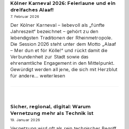
Kölner Karneval 2026: Feierlaune und ein
geworden
dreifaches Alaaf!
ist
7. Februar 2026
Der Kölner Karneval – liebevoll als „fünfte
Jahreszeit“ bezeichnet – gehört zu den
lebendigsten Traditionen der Rheinmetropole.
Die Session 2026 steht unter dem Motto „Alaaf
– Mer dun et för Kölle!“ und rückt damit die
Verbundenheit zur Stadt sowie das
ehrenamtliche Engagement in den Mittelpunkt.
Gewürdigt werden all jene, die sich mit Herzblut
Kölner
für andere…
weiterlesen
Karneval
2026:
Feierlaune
und
Sicher, regional, digital: Warum
ein
Vernetzung mehr als Technik ist
dreifaches
Alaaf!
19. Januar 2026
Vernetzung wird oft als rein technischer Begriff