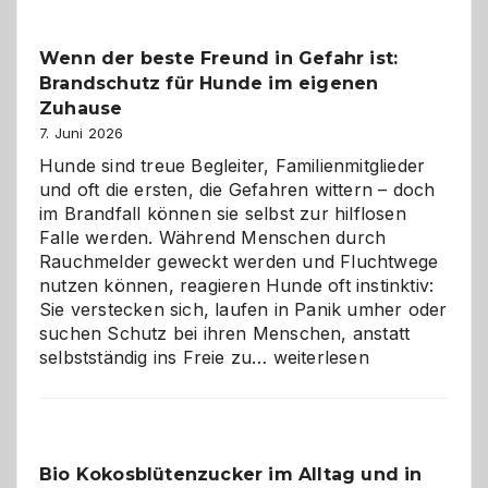
Kita
bewusst
Wenn der beste Freund in Gefahr ist:
und
Brandschutz für Hunde im eigenen
herzlich
gestalten
Zuhause
7. Juni 2026
Hunde sind treue Begleiter, Familienmitglieder
und oft die ersten, die Gefahren wittern – doch
im Brandfall können sie selbst zur hilflosen
Falle werden. Während Menschen durch
Rauchmelder geweckt werden und Fluchtwege
nutzen können, reagieren Hunde oft instinktiv:
Sie verstecken sich, laufen in Panik umher oder
suchen Schutz bei ihren Menschen, anstatt
Wenn
selbstständig ins Freie zu…
weiterlesen
der
beste
Freund
in
Bio Kokosblütenzucker im Alltag und in
Gefahr