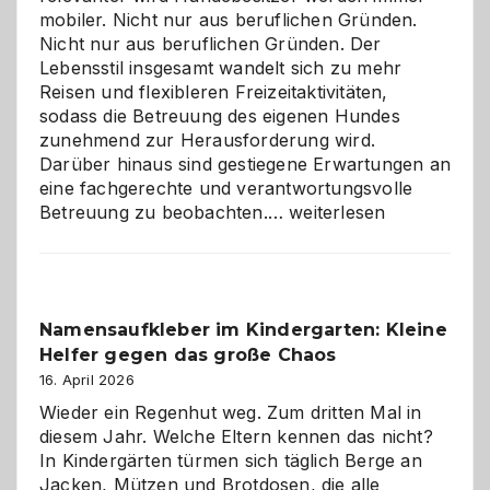
mobiler. Nicht nur aus beruflichen Gründen.
Nicht nur aus beruflichen Gründen. Der
Lebensstil insgesamt wandelt sich zu mehr
Reisen und flexibleren Freizeitaktivitäten,
sodass die Betreuung des eigenen Hundes
zunehmend zur Herausforderung wird.
Darüber hinaus sind gestiegene Erwartungen an
eine fachgerechte und verantwortungsvolle
Betreuung
Betreuung zu beobachten.…
weiterlesen
mit
Verantwortung
–
wann
Namensaufkleber im Kindergarten: Kleine
ist
Helfer gegen das große Chaos
eine
Hundepension
16. April 2026
die
Wieder ein Regenhut weg. Zum dritten Mal in
richtige
diesem Jahr. Welche Eltern kennen das nicht?
Wahl?
In Kindergärten türmen sich täglich Berge an
Jacken, Mützen und Brotdosen, die alle