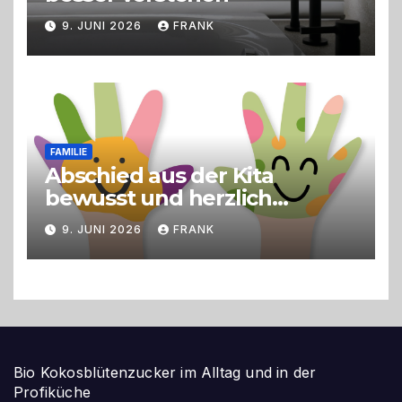
9. JUNI 2026
FRANK
FAMILIE
Abschied aus der Kita
bewusst und herzlich
gestalten
9. JUNI 2026
FRANK
Bio Kokosblütenzucker im Alltag und in der
Profiküche