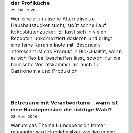
der Profiküche
ist:
Brandschutz
29. Mai 2026
für
Wer eine aromatische Alternative zu
Hunde
Haushaltszucker sucht, stößt schnell auf
im
Kokosblütenzucker. Er lässt sich in vielen
eigenen
Rezepten unkompliziert dosieren und bringt
Zuhause
eine feine Karamellnote mit. Besonders
interessant ist das Produkt in Bio-Qualität, wenn
es sich flexibel beschaffen lässt, sowohl für die
heimische Vorratskammer als auch für
Gastronomie und Produktion.
Betreuung mit Verantwortung – wann ist
eine Hundepension die richtige Wahl?
28. April 2026
Warum das Thema Hundepension immer
relevanter wird Hundebesitzer werden immer