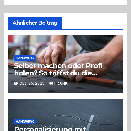
Ähnlicher Beitrag
HANDWERK
Selber machen oder Profi
holen? So triffst du die
richtige Entscheidung
DEZ. 25, 2025
FRANK
HANDWERK
Personalisierung mit