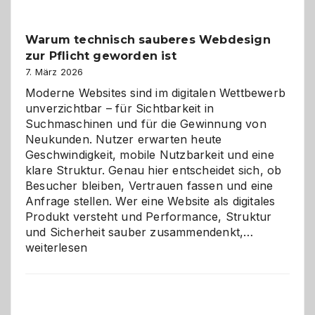
Klassiker
unter
Warum technisch sauberes Webdesign
den
zur Pflicht geworden ist
Logikrätseln
7. März 2026
Moderne Websites sind im digitalen Wettbewerb
unverzichtbar – für Sichtbarkeit in
Suchmaschinen und für die Gewinnung von
Neukunden. Nutzer erwarten heute
Geschwindigkeit, mobile Nutzbarkeit und eine
klare Struktur. Genau hier entscheidet sich, ob
Besucher bleiben, Vertrauen fassen und eine
Anfrage stellen. Wer eine Website als digitales
Produkt versteht und Performance, Struktur
Warum
und Sicherheit sauber zusammendenkt,…
technisch
weiterlesen
sauberes
Webdesig
zur
Pflicht