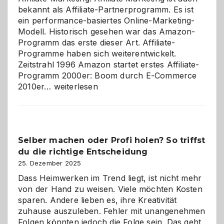
bekannt als Affiliate-Partnerprogramm. Es ist
ein performance-basiertes Online-Marketing-
Modell. Historisch gesehen war das Amazon-
Programm das erste dieser Art. Affiliate-
Programme haben sich weiterentwickelt.
Zeitstrahl 1996 Amazon startet erstes Affiliate-
Programm 2000er: Boom durch E-Commerce
Affiliate-
2010er…
weiterlesen
Programm
im
Überblick:
Chancen,
Selber machen oder Profi holen? So triffst
Herausforderungen
du die richtige Entscheidung
und
Zukunft
25. Dezember 2025
Dass Heimwerken im Trend liegt, ist nicht mehr
von der Hand zu weisen. Viele möchten Kosten
sparen. Andere lieben es, ihre Kreativität
zuhause auszuleben. Fehler mit unangenehmen
Folgen könnten jedoch die Folge sein. Das geht