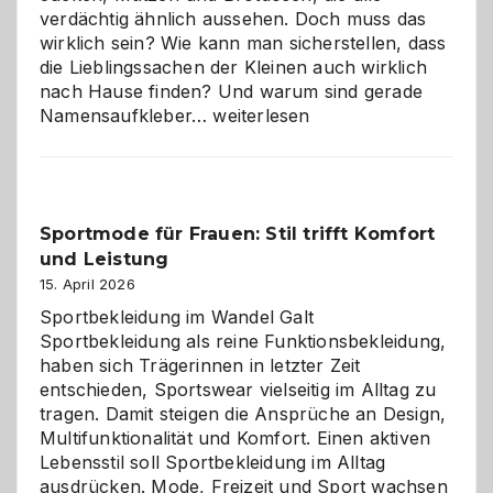
verdächtig ähnlich aussehen. Doch muss das
wirklich sein? Wie kann man sicherstellen, dass
die Lieblingssachen der Kleinen auch wirklich
nach Hause finden? Und warum sind gerade
Namensaufkleber
Namensaufkleber…
weiterlesen
im
Kindergarten:
Kleine
Helfer
Sportmode für Frauen: Stil trifft Komfort
gegen
und Leistung
das
große
15. April 2026
Chaos
Sportbekleidung im Wandel Galt
Sportbekleidung als reine Funktionsbekleidung,
haben sich Trägerinnen in letzter Zeit
entschieden, Sportswear vielseitig im Alltag zu
tragen. Damit steigen die Ansprüche an Design,
Multifunktionalität und Komfort. Einen aktiven
Lebensstil soll Sportbekleidung im Alltag
ausdrücken. Mode, Freizeit und Sport wachsen