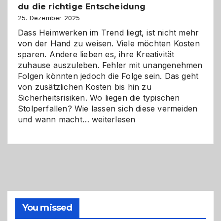
du die richtige Entscheidung
und
Zukunft
25. Dezember 2025
Dass Heimwerken im Trend liegt, ist nicht mehr
von der Hand zu weisen. Viele möchten Kosten
sparen. Andere lieben es, ihre Kreativität
zuhause auszuleben. Fehler mit unangenehmen
Folgen könnten jedoch die Folge sein. Das geht
von zusätzlichen Kosten bis hin zu
Sicherheitsrisiken. Wo liegen die typischen
Stolperfallen? Wie lassen sich diese vermeiden
Selber
und wann macht…
weiterlesen
machen
oder
Profi
holen?
So
triffst
du
die
You missed
richtige