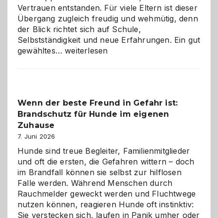
Vertrauen entstanden. Für viele Eltern ist dieser
Übergang zugleich freudig und wehmütig, denn
der Blick richtet sich auf Schule,
Selbstständigkeit und neue Erfahrungen. Ein gut
Abschied
gewähltes…
weiterlesen
aus
der
Kita
bewusst
Wenn der beste Freund in Gefahr ist:
und
Brandschutz für Hunde im eigenen
herzlich
gestalten
Zuhause
7. Juni 2026
Hunde sind treue Begleiter, Familienmitglieder
und oft die ersten, die Gefahren wittern – doch
im Brandfall können sie selbst zur hilflosen
Falle werden. Während Menschen durch
Rauchmelder geweckt werden und Fluchtwege
nutzen können, reagieren Hunde oft instinktiv:
Sie verstecken sich, laufen in Panik umher oder