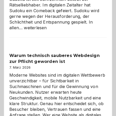
Rätselliebhaber. Im digitalen Zeitalter hat
Sudoku ein Comeback gefeiert. Sudoku wird
gerne wegen der Herausforderung, der
Schlichtheit und Entspannung gespielt. In
Sudoku
allen…
weiterlesen
entdecken:
Der
Klassiker
unter
Warum technisch sauberes Webdesign
den
zur Pflicht geworden ist
Logikrätseln
7. März 2026
Moderne Websites sind im digitalen Wettbewerb
unverzichtbar – für Sichtbarkeit in
Suchmaschinen und für die Gewinnung von
Neukunden. Nutzer erwarten heute
Geschwindigkeit, mobile Nutzbarkeit und eine
klare Struktur. Genau hier entscheidet sich, ob
Besucher bleiben, Vertrauen fassen und eine
Anfrage stellen. Wer eine Website als digitales