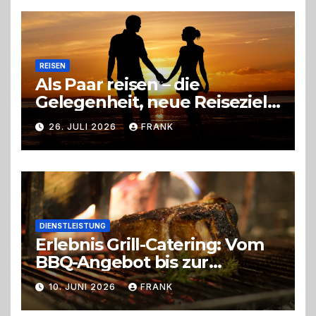
Entscheidung
REISEN
Als Paar reisen – die
Gelegenheit, neue Reiseziele
zu entdecken
26. JULI 2026
FRANK
DIENSTLEISTUNG
Erlebnis Grill-Catering: Vom
BBQ-Angebot bis zur
perfekten Eventorganisation
10. JUNI 2026
FRANK
Trend zu Outdoor-Events,
Erlebnisgastronomie und