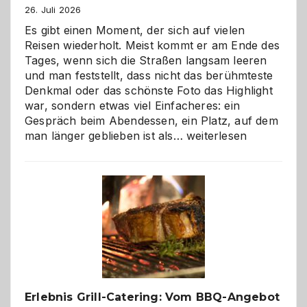
26. Juli 2026
Es gibt einen Moment, der sich auf vielen
Reisen wiederholt. Meist kommt er am Ende des
Tages, wenn sich die Straßen langsam leeren
und man feststellt, dass nicht das berühmteste
Denkmal oder das schönste Foto das Highlight
war, sondern etwas viel Einfacheres: ein
Gespräch beim Abendessen, ein Platz, auf dem
Als
man länger geblieben ist als…
weiterlesen
Paar
reisen
–
die
Gelegenheit,
neue
Reiseziele
zu
entdecken
Erlebnis Grill-Catering: Vom BBQ-Angebot