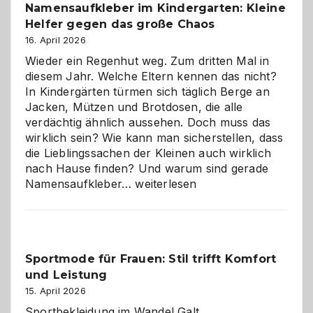
Namensaufkleber im Kindergarten: Kleine
ist
Helfer gegen das große Chaos
eine
Hundepension
16. April 2026
die
Wieder ein Regenhut weg. Zum dritten Mal in
richtige
diesem Jahr. Welche Eltern kennen das nicht?
Wahl?
In Kindergärten türmen sich täglich Berge an
Jacken, Mützen und Brotdosen, die alle
verdächtig ähnlich aussehen. Doch muss das
wirklich sein? Wie kann man sicherstellen, dass
die Lieblingssachen der Kleinen auch wirklich
nach Hause finden? Und warum sind gerade
Namensaufkleber
Namensaufkleber…
weiterlesen
im
Kindergarten:
Kleine
Helfer
Sportmode für Frauen: Stil trifft Komfort
gegen
und Leistung
das
große
15. April 2026
Chaos
Sportbekleidung im Wandel Galt