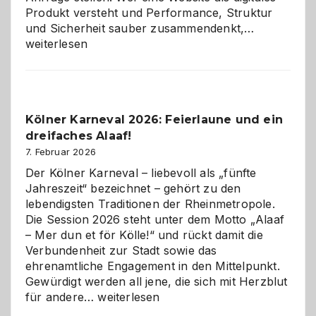
Produkt versteht und Performance, Struktur
Warum
und Sicherheit sauber zusammendenkt,…
technisch
weiterlesen
sauberes
Webdesig
zur
Pflicht
Kölner Karneval 2026: Feierlaune und ein
geworden
dreifaches Alaaf!
ist
7. Februar 2026
Der Kölner Karneval – liebevoll als „fünfte
Jahreszeit“ bezeichnet – gehört zu den
lebendigsten Traditionen der Rheinmetropole.
Die Session 2026 steht unter dem Motto „Alaaf
– Mer dun et för Kölle!“ und rückt damit die
Verbundenheit zur Stadt sowie das
ehrenamtliche Engagement in den Mittelpunkt.
Gewürdigt werden all jene, die sich mit Herzblut
Kölner
für andere…
weiterlesen
Karneval