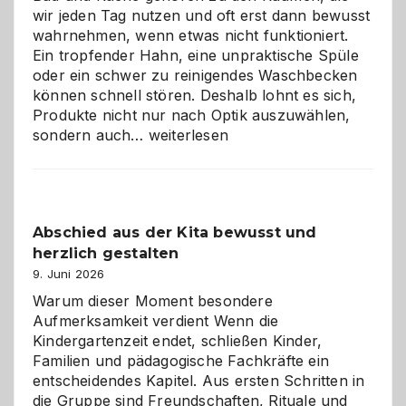
wir jeden Tag nutzen und oft erst dann bewusst
wahrnehmen, wenn etwas nicht funktioniert.
Ein tropfender Hahn, eine unpraktische Spüle
oder ein schwer zu reinigendes Waschbecken
können schnell stören. Deshalb lohnt es sich,
Produkte nicht nur nach Optik auszuwählen,
Bad
sondern auch…
weiterlesen
und
Küche
einfach
besser
Abschied aus der Kita bewusst und
verstehen
herzlich gestalten
9. Juni 2026
Warum dieser Moment besondere
Aufmerksamkeit verdient Wenn die
Kindergartenzeit endet, schließen Kinder,
Familien und pädagogische Fachkräfte ein
entscheidendes Kapitel. Aus ersten Schritten in
die Gruppe sind Freundschaften, Rituale und