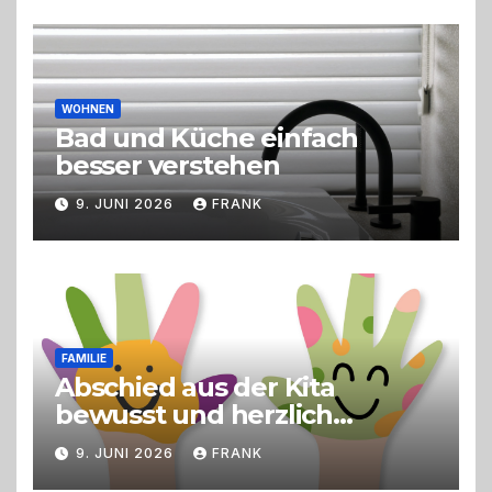
Live-Cooking
WOHNEN
Bad und Küche einfach
besser verstehen
9. JUNI 2026
FRANK
FAMILIE
Abschied aus der Kita
bewusst und herzlich
gestalten
9. JUNI 2026
FRANK