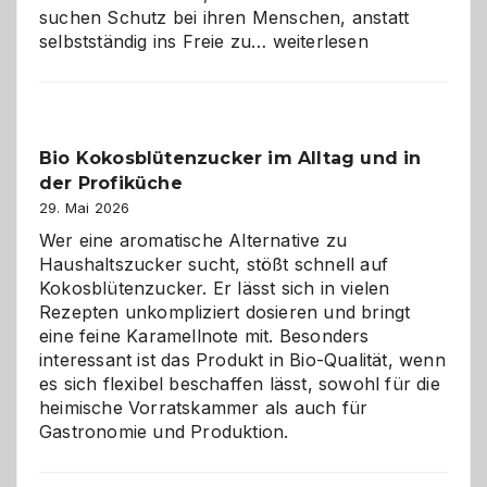
suchen Schutz bei ihren Menschen, anstatt
Wenn
selbstständig ins Freie zu…
weiterlesen
der
beste
Freund
in
Bio Kokosblütenzucker im Alltag und in
Gefahr
der Profiküche
ist:
Brandschutz
29. Mai 2026
für
Wer eine aromatische Alternative zu
Hunde
Haushaltszucker sucht, stößt schnell auf
im
Kokosblütenzucker. Er lässt sich in vielen
eigenen
Rezepten unkompliziert dosieren und bringt
Zuhause
eine feine Karamellnote mit. Besonders
interessant ist das Produkt in Bio-Qualität, wenn
es sich flexibel beschaffen lässt, sowohl für die
heimische Vorratskammer als auch für
Gastronomie und Produktion.