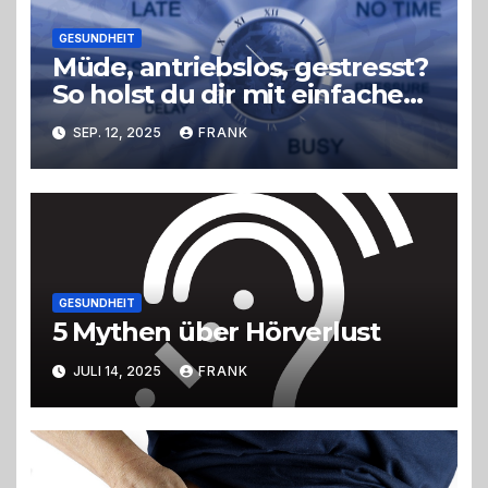
GESUNDHEIT
Müde, antriebslos, gestresst?
So holst du dir mit einfachen
Tricks neue Energie zurück –
SEP. 12, 2025
FRANK
ohne radikale
Veränderungen
GESUNDHEIT
5 Mythen über Hörverlust
JULI 14, 2025
FRANK