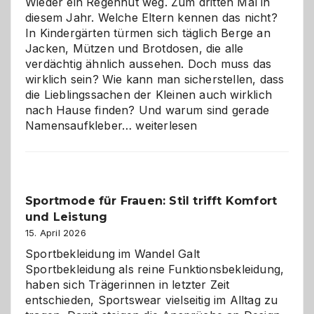
Wieder ein Regenhut weg. Zum dritten Mal in
diesem Jahr. Welche Eltern kennen das nicht?
In Kindergärten türmen sich täglich Berge an
Jacken, Mützen und Brotdosen, die alle
verdächtig ähnlich aussehen. Doch muss das
wirklich sein? Wie kann man sicherstellen, dass
die Lieblingssachen der Kleinen auch wirklich
nach Hause finden? Und warum sind gerade
Namensaufkleber
Namensaufkleber…
weiterlesen
im
Kindergarten:
Kleine
Helfer
Sportmode für Frauen: Stil trifft Komfort
gegen
und Leistung
das
große
15. April 2026
Chaos
Sportbekleidung im Wandel Galt
Sportbekleidung als reine Funktionsbekleidung,
haben sich Trägerinnen in letzter Zeit
entschieden, Sportswear vielseitig im Alltag zu