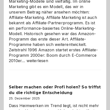
Marketing-Modelle sind vielfältig. Im online
Marketing gibt es ein Modell, das wir in
unserem Beitrag näher ansehen möchten:
Affiliate-Marketing. Affiliate Marketing ist auch
bekannt als Affiliate-Partnerprogramm. Es ist
ein performance-basiertes Online-Marketing-
Modell. Historisch gesehen war das Amazon-
Programm das erste dieser Art. Affiliate-
Programme haben sich weiterentwickelt.
Zeitstrahl 1996 Amazon startet erstes Affiliate-
Programm 2000er: Boom durch E-Commerce
Affiliate-
2010er…
weiterlesen
Programm
im
Überblick:
Chancen,
Selber machen oder Profi holen? So triffst
Herausforderungen
du die richtige Entscheidung
und
Zukunft
25. Dezember 2025
Dass Heimwerken im Trend liegt, ist nicht mehr