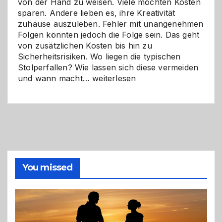
von der Hand zu weisen. Viele möchten Kosten
sparen. Andere lieben es, ihre Kreativität
zuhause auszuleben. Fehler mit unangenehmen
Folgen könnten jedoch die Folge sein. Das geht
von zusätzlichen Kosten bis hin zu
Sicherheitsrisiken. Wo liegen die typischen
Stolperfallen? Wie lassen sich diese vermeiden
Selber
und wann macht…
weiterlesen
machen
oder
Profi
holen?
So
triffst
du
die
You missed
richtige
Entscheidung