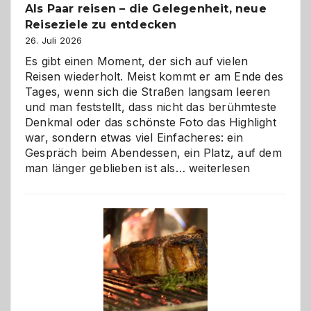
Als Paar reisen – die Gelegenheit, neue
Reiseziele zu entdecken
26. Juli 2026
Es gibt einen Moment, der sich auf vielen
Reisen wiederholt. Meist kommt er am Ende des
Tages, wenn sich die Straßen langsam leeren
und man feststellt, dass nicht das berühmteste
Denkmal oder das schönste Foto das Highlight
war, sondern etwas viel Einfacheres: ein
Gespräch beim Abendessen, ein Platz, auf dem
Als
man länger geblieben ist als…
weiterlesen
Paar
reisen
–
die
Gelegenheit,
neue
Reiseziele
zu
entdecken