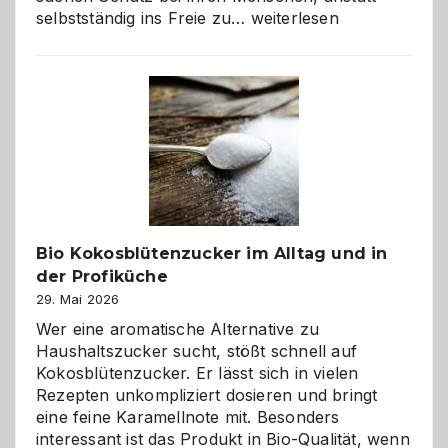
Wenn
selbstständig ins Freie zu…
weiterlesen
der
beste
Freund
in
Gefahr
ist:
Brandschutz
für
Hunde
im
Bio Kokosblütenzucker im Alltag und in
eigenen
der Profiküche
Zuhause
29. Mai 2026
Wer eine aromatische Alternative zu
Haushaltszucker sucht, stößt schnell auf
Kokosblütenzucker. Er lässt sich in vielen
Rezepten unkompliziert dosieren und bringt
eine feine Karamellnote mit. Besonders
interessant ist das Produkt in Bio-Qualität, wenn