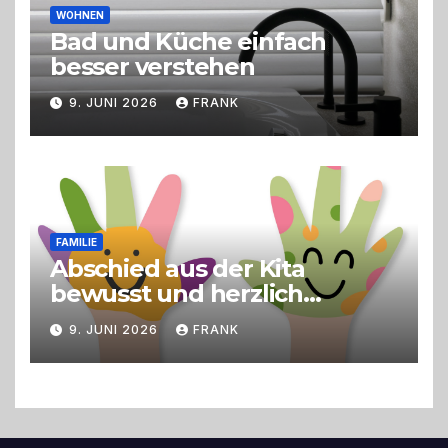
WOHNEN
Bad und Küche einfach
besser verstehen
9. JUNI 2026
FRANK
FAMILIE
Abschied aus der Kita
bewusst und herzlich
gestalten
9. JUNI 2026
FRANK