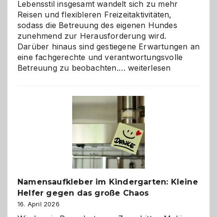
Lebensstil insgesamt wandelt sich zu mehr
Reisen und flexibleren Freizeitaktivitäten,
sodass die Betreuung des eigenen Hundes
zunehmend zur Herausforderung wird.
Darüber hinaus sind gestiegene Erwartungen an
eine fachgerechte und verantwortungsvolle
Betreuung
Betreuung zu beobachten.…
weiterlesen
mit
Verantwortung
–
wann
ist
eine
Hundepension
die
richtige
Wahl?
Namensaufkleber im Kindergarten: Kleine
Helfer gegen das große Chaos
16. April 2026