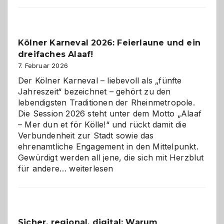
Webdesig
zur
Pflicht
Kölner Karneval 2026: Feierlaune und ein
geworden
dreifaches Alaaf!
ist
7. Februar 2026
Der Kölner Karneval – liebevoll als „fünfte
Jahreszeit“ bezeichnet – gehört zu den
lebendigsten Traditionen der Rheinmetropole.
Die Session 2026 steht unter dem Motto „Alaaf
– Mer dun et för Kölle!“ und rückt damit die
Verbundenheit zur Stadt sowie das
ehrenamtliche Engagement in den Mittelpunkt.
Gewürdigt werden all jene, die sich mit Herzblut
Kölner
für andere…
weiterlesen
Karneval
2026:
Feierlaune
und
Sicher, regional, digital: Warum
ein