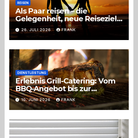
REISEN
Als Paar reisen – die
Gelegenheit, neue Reiseziele
zu entdecken
26. JULI 2026
FRANK
DIENSTLEISTUNG
Erlebnis Grill-Catering: Vom
BBQ-Angebot bis zur
perfekten Eventorganisation
10. JUNI 2026
FRANK
Trend zu Outdoor-Events,
Erlebnisgastronomie und
Live-Cooking