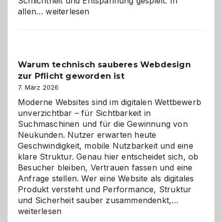
Schlichtheit und Entspannung gespielt. In
Sudoku
allen…
weiterlesen
entdecken:
Der
Klassiker
unter
Warum technisch sauberes Webdesign
den
zur Pflicht geworden ist
Logikrätseln
7. März 2026
Moderne Websites sind im digitalen Wettbewerb
unverzichtbar – für Sichtbarkeit in
Suchmaschinen und für die Gewinnung von
Neukunden. Nutzer erwarten heute
Geschwindigkeit, mobile Nutzbarkeit und eine
klare Struktur. Genau hier entscheidet sich, ob
Besucher bleiben, Vertrauen fassen und eine
Anfrage stellen. Wer eine Website als digitales
Produkt versteht und Performance, Struktur
Warum
und Sicherheit sauber zusammendenkt,…
technisch
weiterlesen
sauberes