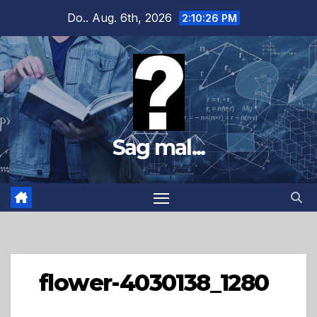
Zum
Do.. Aug. 6th, 2026
2:10:27 PM
Inhalt
springen
Sag mal...
flower-4030138_1280