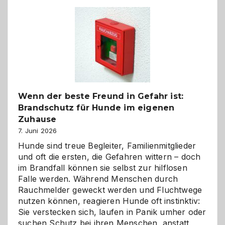
Kita
bewusst
und
herzlich
gestalten
Wenn der beste Freund in Gefahr ist:
Brandschutz für Hunde im eigenen
Zuhause
7. Juni 2026
Hunde sind treue Begleiter, Familienmitglieder
und oft die ersten, die Gefahren wittern – doch
im Brandfall können sie selbst zur hilflosen
Falle werden. Während Menschen durch
Rauchmelder geweckt werden und Fluchtwege
nutzen können, reagieren Hunde oft instinktiv:
Sie verstecken sich, laufen in Panik umher oder
suchen Schutz bei ihren Menschen, anstatt