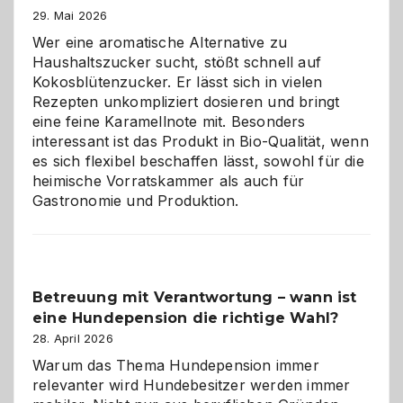
Brandschutz
29. Mai 2026
für
Wer eine aromatische Alternative zu
Hunde
Haushaltszucker sucht, stößt schnell auf
im
Kokosblütenzucker. Er lässt sich in vielen
eigenen
Rezepten unkompliziert dosieren und bringt
Zuhause
eine feine Karamellnote mit. Besonders
interessant ist das Produkt in Bio-Qualität, wenn
es sich flexibel beschaffen lässt, sowohl für die
heimische Vorratskammer als auch für
Gastronomie und Produktion.
Betreuung mit Verantwortung – wann ist
eine Hundepension die richtige Wahl?
28. April 2026
Warum das Thema Hundepension immer
relevanter wird Hundebesitzer werden immer