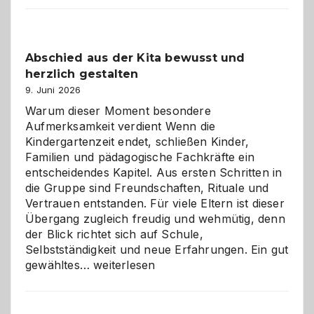
Küche
einfach
besser
Abschied aus der Kita bewusst und
verstehen
herzlich gestalten
9. Juni 2026
Warum dieser Moment besondere
Aufmerksamkeit verdient Wenn die
Kindergartenzeit endet, schließen Kinder,
Familien und pädagogische Fachkräfte ein
entscheidendes Kapitel. Aus ersten Schritten in
die Gruppe sind Freundschaften, Rituale und
Vertrauen entstanden. Für viele Eltern ist dieser
Übergang zugleich freudig und wehmütig, denn
der Blick richtet sich auf Schule,
Selbstständigkeit und neue Erfahrungen. Ein gut
Abschied
gewähltes…
weiterlesen
aus
der
Kita