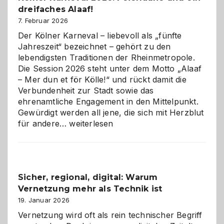
dreifaches Alaaf!
ist
7. Februar 2026
Der Kölner Karneval – liebevoll als „fünfte
Jahreszeit“ bezeichnet – gehört zu den
lebendigsten Traditionen der Rheinmetropole.
Die Session 2026 steht unter dem Motto „Alaaf
– Mer dun et för Kölle!“ und rückt damit die
Verbundenheit zur Stadt sowie das
ehrenamtliche Engagement in den Mittelpunkt.
Gewürdigt werden all jene, die sich mit Herzblut
Kölner
für andere…
weiterlesen
Karneval
2026:
Feierlaune
und
Sicher, regional, digital: Warum
ein
Vernetzung mehr als Technik ist
dreifaches
Alaaf!
19. Januar 2026
Vernetzung wird oft als rein technischer Begriff