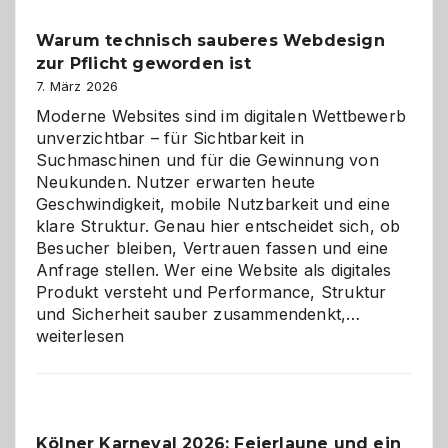
unter
Warum technisch sauberes Webdesign
den
zur Pflicht geworden ist
Logikrätseln
7. März 2026
Moderne Websites sind im digitalen Wettbewerb
unverzichtbar – für Sichtbarkeit in
Suchmaschinen und für die Gewinnung von
Neukunden. Nutzer erwarten heute
Geschwindigkeit, mobile Nutzbarkeit und eine
klare Struktur. Genau hier entscheidet sich, ob
Besucher bleiben, Vertrauen fassen und eine
Anfrage stellen. Wer eine Website als digitales
Produkt versteht und Performance, Struktur
Warum
und Sicherheit sauber zusammendenkt,…
technisch
weiterlesen
sauberes
Webdesig
zur
Pflicht
Kölner Karneval 2026: Feierlaune und ein
geworden