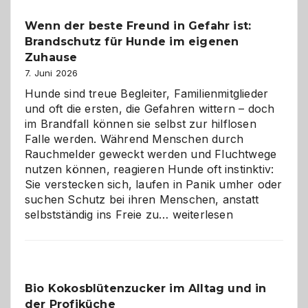
bewusst
Wenn der beste Freund in Gefahr ist:
und
Brandschutz für Hunde im eigenen
herzlich
gestalten
Zuhause
7. Juni 2026
Hunde sind treue Begleiter, Familienmitglieder
und oft die ersten, die Gefahren wittern – doch
im Brandfall können sie selbst zur hilflosen
Falle werden. Während Menschen durch
Rauchmelder geweckt werden und Fluchtwege
nutzen können, reagieren Hunde oft instinktiv:
Sie verstecken sich, laufen in Panik umher oder
suchen Schutz bei ihren Menschen, anstatt
Wenn
selbstständig ins Freie zu…
weiterlesen
der
beste
Freund
in
Bio Kokosblütenzucker im Alltag und in
Gefahr
der Profiküche
ist: