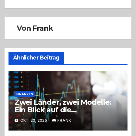
Von
Frank
Ähnlicher Beitrag
FINANZEN
Zwei Länder, zwei Modelle:
Ein Blick auf die
Finanzsysteme von
OKT. 20, 2025
FRANK
Österreich und Deutschland