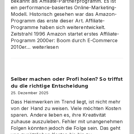
bekannt als Affiliate-Partnerprogramm. Es ist
ein performance-basiertes Online-Marketing-
Modell. Historisch gesehen war das Amazon-
Programm das erste dieser Art. Affiliate-
Programme haben sich weiterentwickelt.
Zeitstrahl 1996 Amazon startet erstes Affiliate-
Programm 2000er: Boom durch E-Commerce
Affiliate-
2010er…
weiterlesen
Programm
im
Überblick:
Chancen,
Selber machen oder Profi holen? So triffst
Herausforderungen
du die richtige Entscheidung
und
Zukunft
25. Dezember 2025
Dass Heimwerken im Trend liegt, ist nicht mehr
von der Hand zu weisen. Viele möchten Kosten
sparen. Andere lieben es, ihre Kreativität
zuhause auszuleben. Fehler mit unangenehmen
Folgen könnten jedoch die Folge sein. Das geht