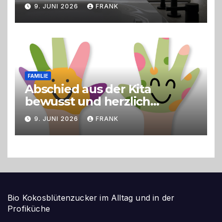
9. JUNI 2026
FRANK
FAMILIE
Abschied aus der Kita
bewusst und herzlich
gestalten
9. JUNI 2026
FRANK
Bio Kokosblütenzucker im Alltag und in der
Profiküche