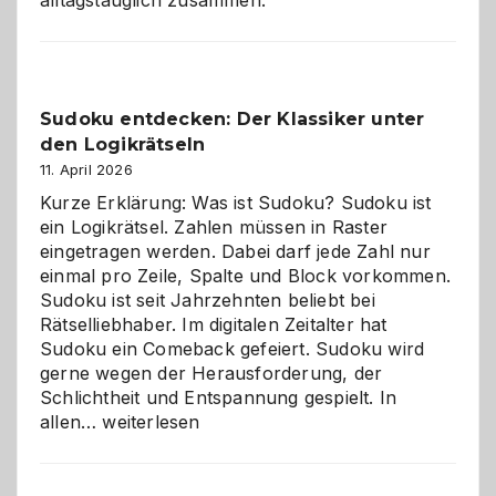
alltagstauglich zusammen.
Sudoku entdecken: Der Klassiker unter
den Logikrätseln
11. April 2026
Kurze Erklärung: Was ist Sudoku? Sudoku ist
ein Logikrätsel. Zahlen müssen in Raster
eingetragen werden. Dabei darf jede Zahl nur
einmal pro Zeile, Spalte und Block vorkommen.
Sudoku ist seit Jahrzehnten beliebt bei
Rätselliebhaber. Im digitalen Zeitalter hat
Sudoku ein Comeback gefeiert. Sudoku wird
gerne wegen der Herausforderung, der
Schlichtheit und Entspannung gespielt. In
Sudoku
allen…
weiterlesen
entdecken:
Der
Klassiker