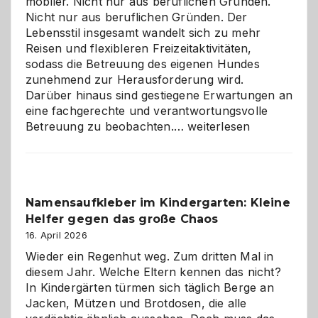
mobiler. Nicht nur aus beruflichen Gründen.
Nicht nur aus beruflichen Gründen. Der
Lebensstil insgesamt wandelt sich zu mehr
Reisen und flexibleren Freizeitaktivitäten,
sodass die Betreuung des eigenen Hundes
zunehmend zur Herausforderung wird.
Darüber hinaus sind gestiegene Erwartungen an
eine fachgerechte und verantwortungsvolle
Betreuung
Betreuung zu beobachten.…
weiterlesen
mit
Verantwortung
–
wann
Namensaufkleber im Kindergarten: Kleine
ist
Helfer gegen das große Chaos
eine
Hundepension
16. April 2026
die
Wieder ein Regenhut weg. Zum dritten Mal in
richtige
diesem Jahr. Welche Eltern kennen das nicht?
Wahl?
In Kindergärten türmen sich täglich Berge an
Jacken, Mützen und Brotdosen, die alle