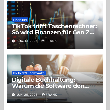
FINANZEN
TikTok trifft Taschenrechner:
So wird Finanzen für Gen Z
interessant
AUG. 13, 2025
FRANK
FINANZEN
SOFTWARE
Digitale Buchhaltung:
Warum die Software den
Unterschied macht
JUNI 25, 2025
FRANK