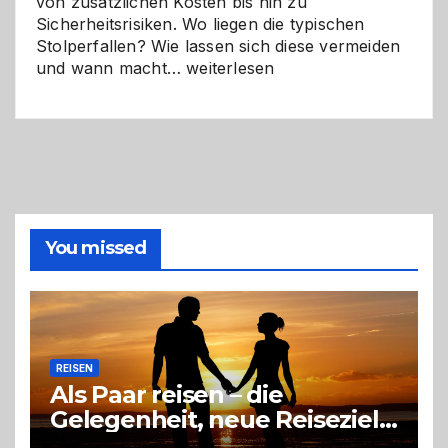
von zusätzlichen Kosten bis hin zu
Sicherheitsrisiken. Wo liegen die typischen
Stolperfallen? Wie lassen sich diese vermeiden
Selber
und wann macht…
weiterlesen
machen
oder
Profi
holen?
So
triffst
du
die
You missed
richtige
Entscheidung
REISEN
Als Paar reisen – die
Gelegenheit, neue Reiseziele
zu entdecken