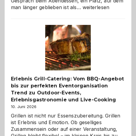
Gespräch beim Abendessen, ein Platz, auf dem
Als
man länger geblieben ist als…
weiterlesen
Paar
reisen
–
die
Gelegenheit,
neue
Reiseziele
zu
entdecken
Erlebnis Grill-Catering: Vom BBQ-Angebot
bis zur perfekten Eventorganisation
Trend zu Outdoor-Events,
Erlebnisgastronomie und Live-Cooking
10. Juni 2026
Grillen ist nicht nur Essenszubereitung. Grillen
ist Erlebnis und Emotion. Ob geselliges
Zusammensein oder auf einer Veranstaltung,
Grillen bleibt flexibel – im kleinen Kreis bis zu