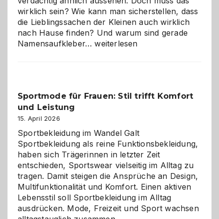
verdächtig ähnlich aussehen. Doch muss das
wirklich sein? Wie kann man sicherstellen, dass
die Lieblingssachen der Kleinen auch wirklich
nach Hause finden? Und warum sind gerade
Namensaufkleber
Namensaufkleber…
weiterlesen
im
Kindergarten:
Kleine
Helfer
Sportmode für Frauen: Stil trifft Komfort
gegen
und Leistung
das
große
15. April 2026
Chaos
Sportbekleidung im Wandel Galt
Sportbekleidung als reine Funktionsbekleidung,
haben sich Trägerinnen in letzter Zeit
entschieden, Sportswear vielseitig im Alltag zu
tragen. Damit steigen die Ansprüche an Design,
Multifunktionalität und Komfort. Einen aktiven
Lebensstil soll Sportbekleidung im Alltag
ausdrücken. Mode, Freizeit und Sport wachsen