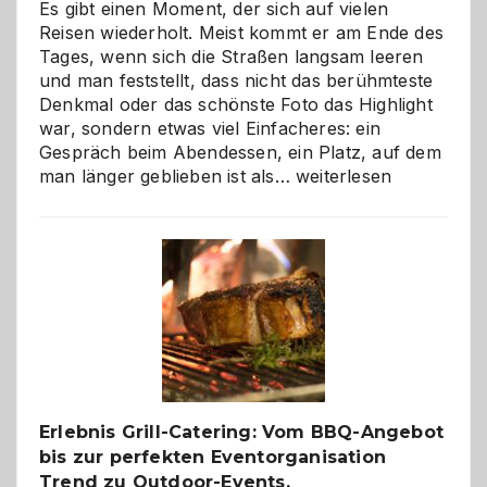
Es gibt einen Moment, der sich auf vielen
Reisen wiederholt. Meist kommt er am Ende des
Tages, wenn sich die Straßen langsam leeren
und man feststellt, dass nicht das berühmteste
Denkmal oder das schönste Foto das Highlight
war, sondern etwas viel Einfacheres: ein
Gespräch beim Abendessen, ein Platz, auf dem
Als
man länger geblieben ist als…
weiterlesen
Paar
reisen
–
die
Gelegenheit,
neue
Reiseziele
zu
entdecken
Erlebnis Grill-Catering: Vom BBQ-Angebot
bis zur perfekten Eventorganisation
Trend zu Outdoor-Events,