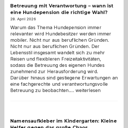
Betreuung mit Verantwortung – wann ist
eine Hundepension die richtige Wahl?
28. April 2026
Warum das Thema Hundepension immer
relevanter wird Hundebesitzer werden immer
mobiler. Nicht nur aus beruflichen Gründen.
Nicht nur aus beruflichen Gründen. Der
Lebensstil insgesamt wandelt sich zu mehr
Reisen und flexibleren Freizeitaktivitäten,
sodass die Betreuung des eigenen Hundes
zunehmend zur Herausforderung wird.
Darüber hinaus sind gestiegene Erwartungen an
eine fachgerechte und verantwortungsvolle
Betreuung
Betreuung zu beobachten.…
weiterlesen
mit
Verantwortung
–
wann
Namensaufkleber im Kindergarten: Kleine
ist
Helfer gegen das große Chaos
eine