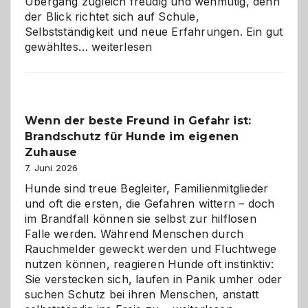
Übergang zugleich freudig und wehmütig, denn
der Blick richtet sich auf Schule,
Selbstständigkeit und neue Erfahrungen. Ein gut
Abschied
gewähltes…
weiterlesen
aus
der
Kita
bewusst
Wenn der beste Freund in Gefahr ist:
und
Brandschutz für Hunde im eigenen
herzlich
gestalten
Zuhause
7. Juni 2026
Hunde sind treue Begleiter, Familienmitglieder
und oft die ersten, die Gefahren wittern – doch
im Brandfall können sie selbst zur hilflosen
Falle werden. Während Menschen durch
Rauchmelder geweckt werden und Fluchtwege
nutzen können, reagieren Hunde oft instinktiv:
Sie verstecken sich, laufen in Panik umher oder
suchen Schutz bei ihren Menschen, anstatt