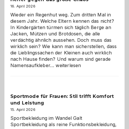
Hundepension
16. April 2026
die
Wieder ein Regenhut weg. Zum dritten Mal in
richtige
diesem Jahr. Welche Eltern kennen das nicht?
Wahl?
In Kindergärten türmen sich täglich Berge an
Jacken, Mützen und Brotdosen, die alle
verdächtig ähnlich aussehen. Doch muss das
wirklich sein? Wie kann man sicherstellen, dass
die Lieblingssachen der Kleinen auch wirklich
nach Hause finden? Und warum sind gerade
Namensaufkleber
Namensaufkleber…
weiterlesen
im
Kindergarten:
Kleine
Helfer
Sportmode für Frauen: Stil trifft Komfort
gegen
und Leistung
das
große
15. April 2026
Chaos
Sportbekleidung im Wandel Galt
Sportbekleidung als reine Funktionsbekleidung,