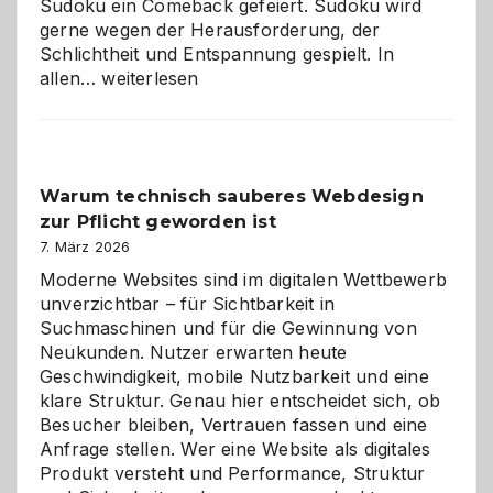
Sudoku ein Comeback gefeiert. Sudoku wird
gerne wegen der Herausforderung, der
Schlichtheit und Entspannung gespielt. In
Sudoku
allen…
weiterlesen
entdecken:
Der
Klassiker
unter
Warum technisch sauberes Webdesign
den
zur Pflicht geworden ist
Logikrätseln
7. März 2026
Moderne Websites sind im digitalen Wettbewerb
unverzichtbar – für Sichtbarkeit in
Suchmaschinen und für die Gewinnung von
Neukunden. Nutzer erwarten heute
Geschwindigkeit, mobile Nutzbarkeit und eine
klare Struktur. Genau hier entscheidet sich, ob
Besucher bleiben, Vertrauen fassen und eine
Anfrage stellen. Wer eine Website als digitales
Produkt versteht und Performance, Struktur