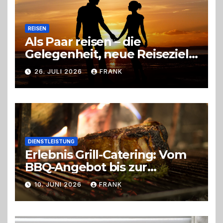
REISEN
Als Paar reisen – die
Gelegenheit, neue Reiseziele
zu entdecken
26. JULI 2026
FRANK
DIENSTLEISTUNG
Erlebnis Grill-Catering: Vom
BBQ-Angebot bis zur
perfekten Eventorganisation
10. JUNI 2026
FRANK
Trend zu Outdoor-Events,
Erlebnisgastronomie und
Live-Cooking