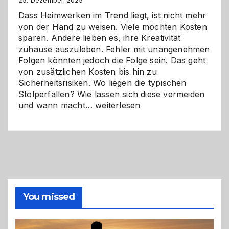
Dass Heimwerken im Trend liegt, ist nicht mehr
von der Hand zu weisen. Viele möchten Kosten
sparen. Andere lieben es, ihre Kreativität
zuhause auszuleben. Fehler mit unangenehmen
Folgen könnten jedoch die Folge sein. Das geht
von zusätzlichen Kosten bis hin zu
Sicherheitsrisiken. Wo liegen die typischen
Stolperfallen? Wie lassen sich diese vermeiden
Selber
und wann macht…
weiterlesen
machen
oder
Profi
holen?
So
triffst
du
die
You missed
richtige
Entscheidung