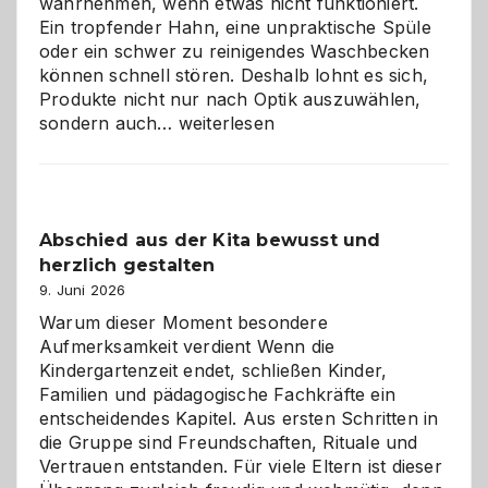
wahrnehmen, wenn etwas nicht funktioniert.
Ein tropfender Hahn, eine unpraktische Spüle
oder ein schwer zu reinigendes Waschbecken
können schnell stören. Deshalb lohnt es sich,
Produkte nicht nur nach Optik auszuwählen,
Bad
sondern auch…
weiterlesen
und
Küche
einfach
besser
Abschied aus der Kita bewusst und
verstehen
herzlich gestalten
9. Juni 2026
Warum dieser Moment besondere
Aufmerksamkeit verdient Wenn die
Kindergartenzeit endet, schließen Kinder,
Familien und pädagogische Fachkräfte ein
entscheidendes Kapitel. Aus ersten Schritten in
die Gruppe sind Freundschaften, Rituale und
Vertrauen entstanden. Für viele Eltern ist dieser