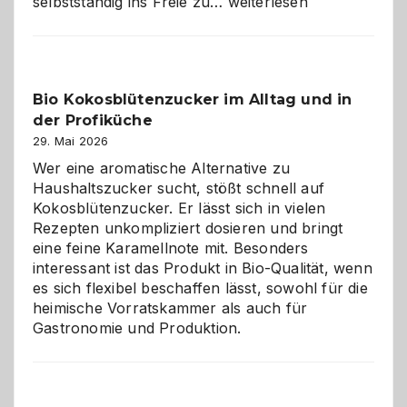
Wenn
selbstständig ins Freie zu…
weiterlesen
der
beste
Freund
in
Bio Kokosblütenzucker im Alltag und in
Gefahr
der Profiküche
ist:
Brandschutz
29. Mai 2026
für
Wer eine aromatische Alternative zu
Hunde
Haushaltszucker sucht, stößt schnell auf
im
Kokosblütenzucker. Er lässt sich in vielen
eigenen
Rezepten unkompliziert dosieren und bringt
Zuhause
eine feine Karamellnote mit. Besonders
interessant ist das Produkt in Bio-Qualität, wenn
es sich flexibel beschaffen lässt, sowohl für die
heimische Vorratskammer als auch für
Gastronomie und Produktion.