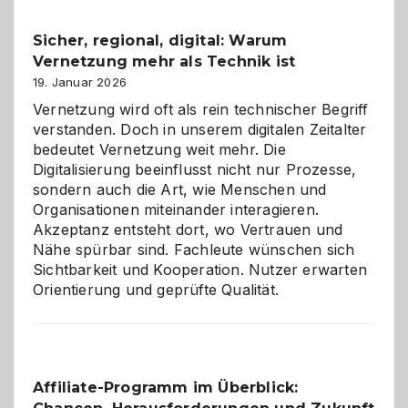
Feierlaune
und
Sicher, regional, digital: Warum
ein
Vernetzung mehr als Technik ist
dreifaches
Alaaf!
19. Januar 2026
Vernetzung wird oft als rein technischer Begriff
verstanden. Doch in unserem digitalen Zeitalter
bedeutet Vernetzung weit mehr. Die
Digitalisierung beeinflusst nicht nur Prozesse,
sondern auch die Art, wie Menschen und
Organisationen miteinander interagieren.
Akzeptanz entsteht dort, wo Vertrauen und
Nähe spürbar sind. Fachleute wünschen sich
Sichtbarkeit und Kooperation. Nutzer erwarten
Orientierung und geprüfte Qualität.
Affiliate-Programm im Überblick: