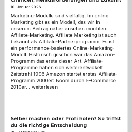
Chancen, Herausforderungen und Zukunft
10. Januar 2026
Marketing-Modelle sind vielfältig. Im online
Marketing gibt es ein Modell, das wir in
unserem Beitrag näher ansehen möchten:
Affiliate-Marketing. Affiliate Marketing ist auch
bekannt als Affiliate-Partnerprogramm. Es ist
ein performance-basiertes Online-Marketing-
Modell. Historisch gesehen war das Amazon-
Programm das erste dieser Art. Affiliate-
Programme haben sich weiterentwickelt.
Zeitstrahl 1996 Amazon startet erstes Affiliate-
Programm 2000er: Boom durch E-Commerce
Affiliate-
2010er…
weiterlesen
Programm
im
Überblick:
Chancen,
Selber machen oder Profi holen? So triffst
Herausforderungen
du die richtige Entscheidung
und
Zukunft
25. Dezember 2025