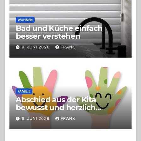
WOHNEN
Bad und Küche einfach
besser verstehen
9. JUNI 2026
FRANK
FAMILIE
Abschied aus der Kita
bewusst und herzlich
gestalten
9. JUNI 2026
FRANK