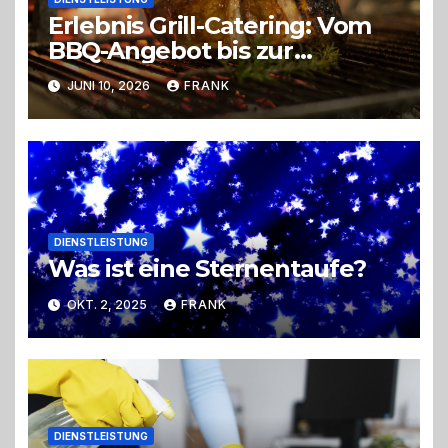
Erlebnis Grill-Catering: Vom
BBQ-Angebot bis zur
perfekten Eventorganisation
JUNI 10, 2026
FRANK
Trend zu Outdoor-Events,
Erlebnisgastronomie und
Live-Cooking
DIENSTLEISTUNG
Was ist eine Sternentaufe?
OKT. 2, 2025
FRANK
DIENSTLEISTUNG