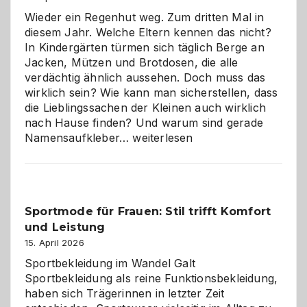
die
Wieder ein Regenhut weg. Zum dritten Mal in
richtige
diesem Jahr. Welche Eltern kennen das nicht?
Wahl?
In Kindergärten türmen sich täglich Berge an
Jacken, Mützen und Brotdosen, die alle
verdächtig ähnlich aussehen. Doch muss das
wirklich sein? Wie kann man sicherstellen, dass
die Lieblingssachen der Kleinen auch wirklich
nach Hause finden? Und warum sind gerade
Namensaufkleber
Namensaufkleber…
weiterlesen
im
Kindergarten:
Kleine
Helfer
Sportmode für Frauen: Stil trifft Komfort
gegen
und Leistung
das
große
15. April 2026
Chaos
Sportbekleidung im Wandel Galt
Sportbekleidung als reine Funktionsbekleidung,
haben sich Trägerinnen in letzter Zeit