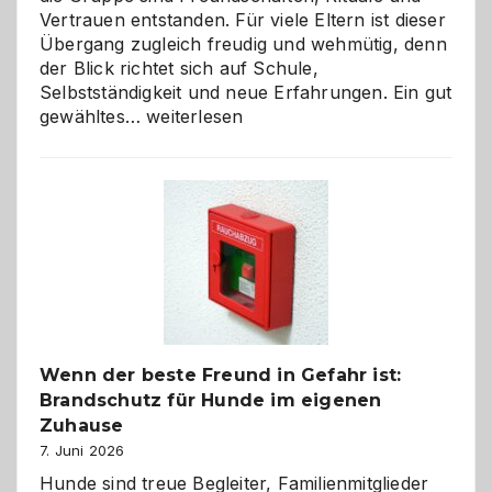
Vertrauen entstanden. Für viele Eltern ist dieser
Übergang zugleich freudig und wehmütig, denn
der Blick richtet sich auf Schule,
Selbstständigkeit und neue Erfahrungen. Ein gut
Abschied
gewähltes…
weiterlesen
aus
der
Kita
bewusst
und
herzlich
gestalten
Wenn der beste Freund in Gefahr ist:
Brandschutz für Hunde im eigenen
Zuhause
7. Juni 2026
Hunde sind treue Begleiter, Familienmitglieder