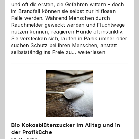
und oft die ersten, die Gefahren wittern – doch
im Brandfall können sie selbst zur hilflosen
Falle werden. Während Menschen durch
Rauchmelder geweckt werden und Fluchtwege
nutzen können, reagieren Hunde oft instinktiv:
Sie verstecken sich, laufen in Panik umher oder
suchen Schutz bei ihren Menschen, anstatt
Wenn
selbstständig ins Freie zu…
weiterlesen
der
beste
Freund
in
Gefahr
ist:
Brandschutz
für
Hunde
im
Bio Kokosblütenzucker im Alltag und in
eigenen
der Profiküche
Zuhause