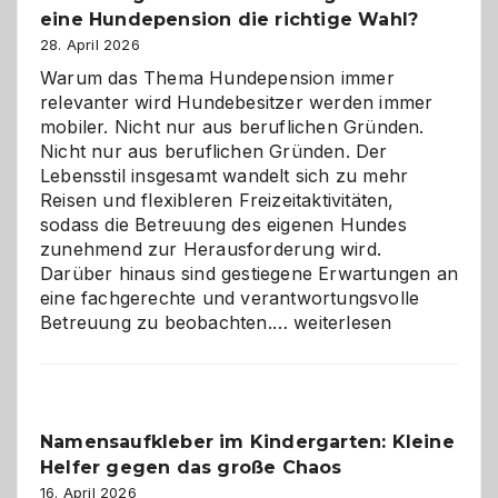
eine Hundepension die richtige Wahl?
28. April 2026
Warum das Thema Hundepension immer
relevanter wird Hundebesitzer werden immer
mobiler. Nicht nur aus beruflichen Gründen.
Nicht nur aus beruflichen Gründen. Der
Lebensstil insgesamt wandelt sich zu mehr
Reisen und flexibleren Freizeitaktivitäten,
sodass die Betreuung des eigenen Hundes
zunehmend zur Herausforderung wird.
Darüber hinaus sind gestiegene Erwartungen an
eine fachgerechte und verantwortungsvolle
Betreuung
Betreuung zu beobachten.…
weiterlesen
mit
Verantwortung
–
wann
Namensaufkleber im Kindergarten: Kleine
ist
Helfer gegen das große Chaos
eine
Hundepension
16. April 2026