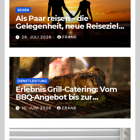
REISEN
Als Paar reisen – die
Gelegenheit, neue Reiseziele
zu entdecken
26. JULI 2026
FRANK
DIENSTLEISTUNG
Erlebnis Grill-Catering: Vom
BBQ-Angebot bis zur
perfekten Eventorganisation
10. JUNI 2026
FRANK
Trend zu Outdoor-Events,
Erlebnisgastronomie und
Live-Cooking