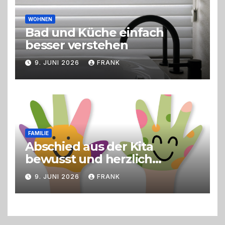
WOHNEN
Bad und Küche einfach
besser verstehen
9. JUNI 2026
FRANK
FAMILIE
Abschied aus der Kita
bewusst und herzlich
gestalten
9. JUNI 2026
FRANK