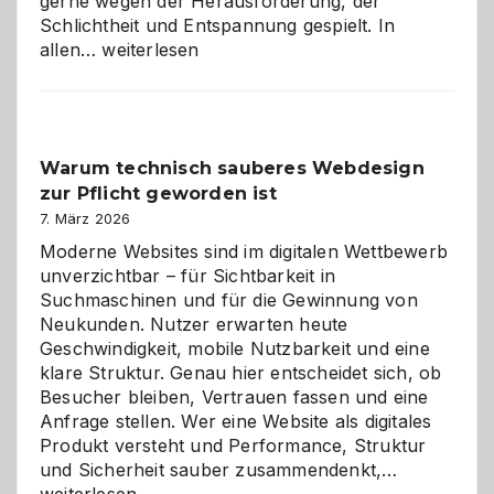
gerne wegen der Herausforderung, der
Schlichtheit und Entspannung gespielt. In
Sudoku
allen…
weiterlesen
entdecken:
Der
Klassiker
unter
Warum technisch sauberes Webdesign
den
zur Pflicht geworden ist
Logikrätseln
7. März 2026
Moderne Websites sind im digitalen Wettbewerb
unverzichtbar – für Sichtbarkeit in
Suchmaschinen und für die Gewinnung von
Neukunden. Nutzer erwarten heute
Geschwindigkeit, mobile Nutzbarkeit und eine
klare Struktur. Genau hier entscheidet sich, ob
Besucher bleiben, Vertrauen fassen und eine
Anfrage stellen. Wer eine Website als digitales
Produkt versteht und Performance, Struktur
Warum
und Sicherheit sauber zusammendenkt,…
technisch