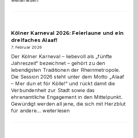
weiterlesen
sauberes
Webdesig
zur
Pflicht
Kölner Karneval 2026: Feierlaune und ein
geworden
dreifaches Alaaf!
ist
7. Februar 2026
Der Kölner Karneval – liebevoll als „fünfte
Jahreszeit“ bezeichnet – gehört zu den
lebendigsten Traditionen der Rheinmetropole.
Die Session 2026 steht unter dem Motto „Alaaf
– Mer dun et för Kölle!“ und rückt damit die
Verbundenheit zur Stadt sowie das
ehrenamtliche Engagement in den Mittelpunkt.
Gewürdigt werden all jene, die sich mit Herzblut
Kölner
für andere…
weiterlesen
Karneval
2026:
Feierlaune
und