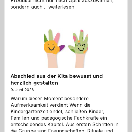
Produkte nicht nur nach Optik auszuwählen,
Bad
sondern auch…
weiterlesen
und
Küche
einfach
besser
verstehen
Abschied aus der Kita bewusst und
herzlich gestalten
9. Juni 2026
Warum dieser Moment besondere
Aufmerksamkeit verdient Wenn die
Kindergartenzeit endet, schließen Kinder,
Familien und pädagogische Fachkräfte ein
entscheidendes Kapitel. Aus ersten Schritten in
die Gruppe sind Freundschaften, Rituale und