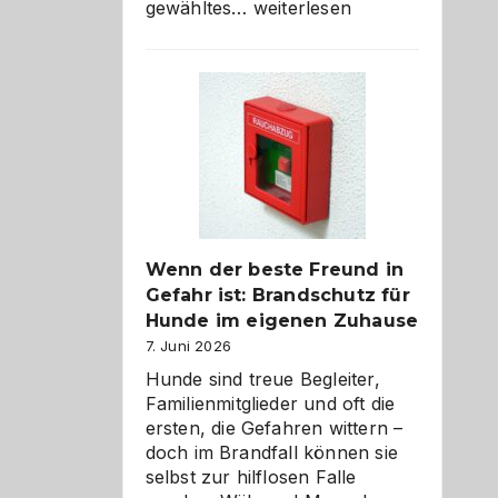
Abschied
gewähltes…
weiterlesen
aus
der
Kita
bewusst
und
herzlich
gestalten
Wenn der beste Freund in
Gefahr ist: Brandschutz für
Hunde im eigenen Zuhause
7. Juni 2026
Hunde sind treue Begleiter,
Familienmitglieder und oft die
ersten, die Gefahren wittern –
doch im Brandfall können sie
selbst zur hilflosen Falle