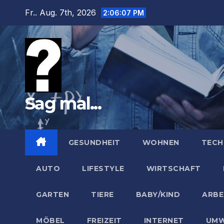
Zum
Fr.. Aug. 7th, 2026
2:06:08 PM
Inhalt
springen
Sag mal...
GESUNDHEIT
WOHNEN
TECH
AUTO
LIFESTYLE
WIRTSCHAFT
GARTEN
TIERE
BABY/KIND
ARBE
MÖBEL
FREIZEIT
INTERNET
UMW