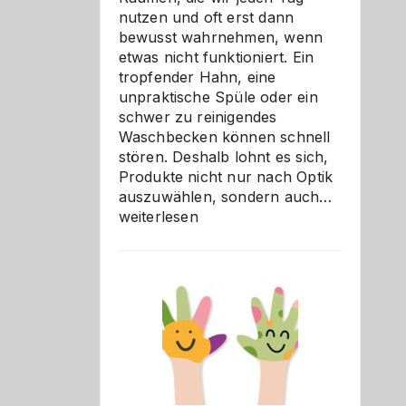
nutzen und oft erst dann
bewusst wahrnehmen, wenn
etwas nicht funktioniert. Ein
tropfender Hahn, eine
unpraktische Spüle oder ein
schwer zu reinigendes
Waschbecken können schnell
stören. Deshalb lohnt es sich,
Produkte nicht nur nach Optik
Bad
auszuwählen, sondern auch…
und
weiterlesen
Küche
einfach
besser
verstehe