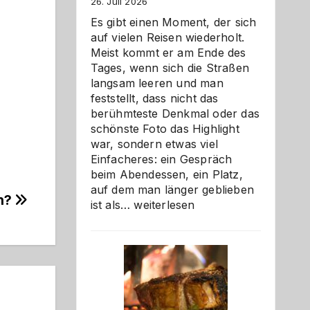
26. Juli 2026
Es gibt einen Moment, der sich
auf vielen Reisen wiederholt.
Meist kommt er am Ende des
Tages, wenn sich die Straßen
langsam leeren und man
feststellt, dass nicht das
berühmteste Denkmal oder das
schönste Foto das Highlight
war, sondern etwas viel
Einfacheres: ein Gespräch
beim Abendessen, ein Platz,
auf dem man länger geblieben
en?
Als
ist als…
weiterlesen
Paar
reisen
–
die
Gelegenheit,
neue