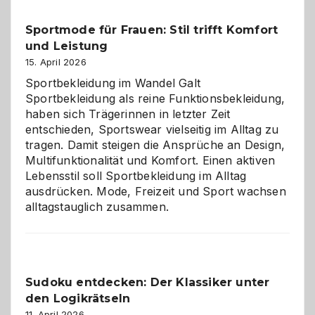
Helfer
Sportmode für Frauen: Stil trifft Komfort
gegen
und Leistung
das
große
15. April 2026
Chaos
Sportbekleidung im Wandel Galt
Sportbekleidung als reine Funktionsbekleidung,
haben sich Trägerinnen in letzter Zeit
entschieden, Sportswear vielseitig im Alltag zu
tragen. Damit steigen die Ansprüche an Design,
Multifunktionalität und Komfort. Einen aktiven
Lebensstil soll Sportbekleidung im Alltag
ausdrücken. Mode, Freizeit und Sport wachsen
alltagstauglich zusammen.
Sudoku entdecken: Der Klassiker unter
den Logikrätseln
11. April 2026