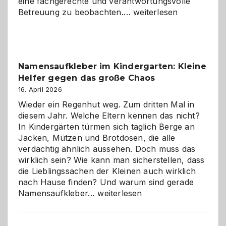
eine fachgerechte und verantwortungsvolle
Betreuung
Betreuung zu beobachten.…
weiterlesen
mit
Verantwortung
–
wann
Namensaufkleber im Kindergarten: Kleine
ist
Helfer gegen das große Chaos
eine
Hundepension
16. April 2026
die
Wieder ein Regenhut weg. Zum dritten Mal in
richtige
diesem Jahr. Welche Eltern kennen das nicht?
Wahl?
In Kindergärten türmen sich täglich Berge an
Jacken, Mützen und Brotdosen, die alle
verdächtig ähnlich aussehen. Doch muss das
wirklich sein? Wie kann man sicherstellen, dass
die Lieblingssachen der Kleinen auch wirklich
nach Hause finden? Und warum sind gerade
Namensaufkleber
Namensaufkleber…
weiterlesen
im
Kindergarten:
Kleine