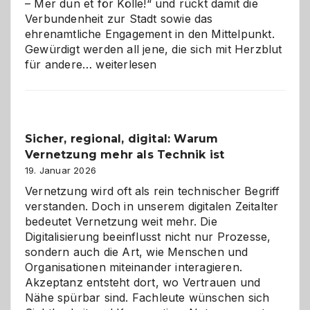
– Mer dun et för Kölle!“ und rückt damit die
Verbundenheit zur Stadt sowie das
ehrenamtliche Engagement in den Mittelpunkt.
Gewürdigt werden all jene, die sich mit Herzblut
Kölner
für andere…
weiterlesen
Karneval
2026:
Feierlaune
und
Sicher, regional, digital: Warum
ein
Vernetzung mehr als Technik ist
dreifaches
Alaaf!
19. Januar 2026
Vernetzung wird oft als rein technischer Begriff
verstanden. Doch in unserem digitalen Zeitalter
bedeutet Vernetzung weit mehr. Die
Digitalisierung beeinflusst nicht nur Prozesse,
sondern auch die Art, wie Menschen und
Organisationen miteinander interagieren.
Akzeptanz entsteht dort, wo Vertrauen und
Nähe spürbar sind. Fachleute wünschen sich