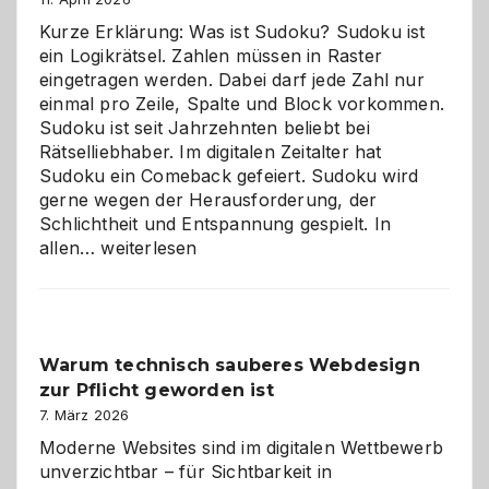
Kurze Erklärung: Was ist Sudoku? Sudoku ist
ein Logikrätsel. Zahlen müssen in Raster
eingetragen werden. Dabei darf jede Zahl nur
einmal pro Zeile, Spalte und Block vorkommen.
Sudoku ist seit Jahrzehnten beliebt bei
Rätselliebhaber. Im digitalen Zeitalter hat
Sudoku ein Comeback gefeiert. Sudoku wird
gerne wegen der Herausforderung, der
Schlichtheit und Entspannung gespielt. In
Sudoku
allen…
weiterlesen
entdecken:
Der
Klassiker
unter
Warum technisch sauberes Webdesign
den
zur Pflicht geworden ist
Logikrätseln
7. März 2026
Moderne Websites sind im digitalen Wettbewerb
unverzichtbar – für Sichtbarkeit in