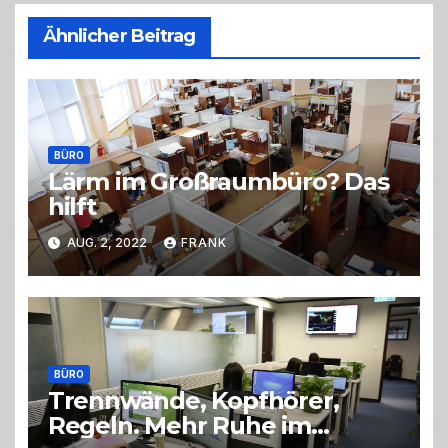
Ähnlicher Beitrag
BÜRO
Lärm im Großraumbüro? Das
hilft
AUG. 2, 2022
FRANK
BÜRO
Trennwände, Kopfhörer,
Regeln. Mehr Ruhe im