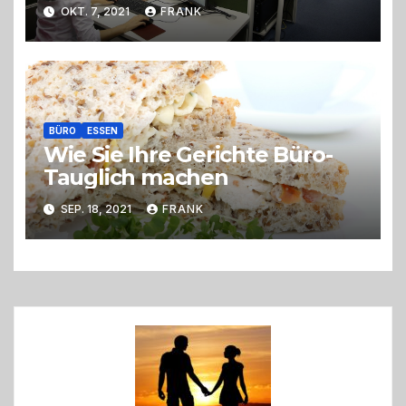
Großraumbüro
OKT. 7, 2021
FRANK
BÜRO
ESSEN
Wie Sie Ihre Gerichte Büro-
Tauglich machen
SEP. 18, 2021
FRANK