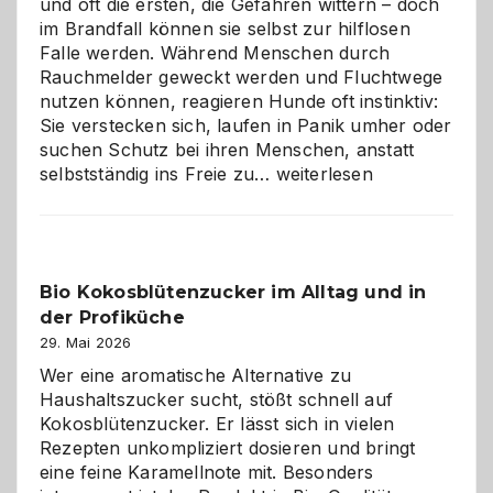
und oft die ersten, die Gefahren wittern – doch
im Brandfall können sie selbst zur hilflosen
Falle werden. Während Menschen durch
Rauchmelder geweckt werden und Fluchtwege
nutzen können, reagieren Hunde oft instinktiv:
Sie verstecken sich, laufen in Panik umher oder
suchen Schutz bei ihren Menschen, anstatt
Wenn
selbstständig ins Freie zu…
weiterlesen
der
beste
Freund
in
Bio Kokosblütenzucker im Alltag und in
Gefahr
der Profiküche
ist:
Brandschutz
29. Mai 2026
für
Wer eine aromatische Alternative zu
Hunde
Haushaltszucker sucht, stößt schnell auf
im
Kokosblütenzucker. Er lässt sich in vielen
eigenen
Rezepten unkompliziert dosieren und bringt
Zuhause
eine feine Karamellnote mit. Besonders