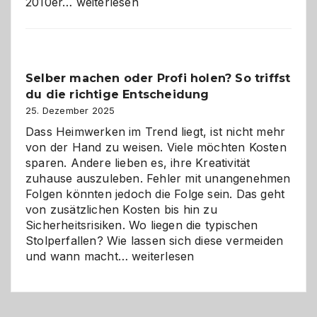
Affiliate-
2010er…
weiterlesen
Programm
im
Überblick:
Chancen,
Selber machen oder Profi holen? So triffst
Herausforderungen
du die richtige Entscheidung
und
Zukunft
25. Dezember 2025
Dass Heimwerken im Trend liegt, ist nicht mehr
von der Hand zu weisen. Viele möchten Kosten
sparen. Andere lieben es, ihre Kreativität
zuhause auszuleben. Fehler mit unangenehmen
Folgen könnten jedoch die Folge sein. Das geht
von zusätzlichen Kosten bis hin zu
Sicherheitsrisiken. Wo liegen die typischen
Stolperfallen? Wie lassen sich diese vermeiden
Selber
und wann macht…
weiterlesen
machen
oder
Profi