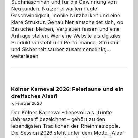
Suchmaschinen und für die Gewinnung von
Neukunden. Nutzer erwarten heute
Geschwindigkeit, mobile Nutzbarkeit und eine
klare Struktur. Genau hier entscheidet sich, ob
Besucher bleiben, Vertrauen fassen und eine
Anfrage stellen. Wer eine Website als digitales
Produkt versteht und Performance, Struktur
Warum
und Sicherheit sauber zusammendenkt,…
technisch
weiterlesen
sauberes
Webdesig
zur
Pflicht
Kölner Karneval 2026: Feierlaune und ein
geworden
dreifaches Alaaf!
ist
7. Februar 2026
Der Kölner Karneval – liebevoll als „fünfte
Jahreszeit“ bezeichnet – gehört zu den
lebendigsten Traditionen der Rheinmetropole.
Die Session 2026 steht unter dem Motto „Alaaf