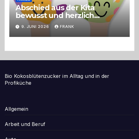
Abschied aus der Kita
bewusst und herzlich
gestalten
9. JUNI 2026
FRANK
Bio Kokosblütenzucker im Alltag und in der
Profiküche
Allgemein
Arbeit und Beruf