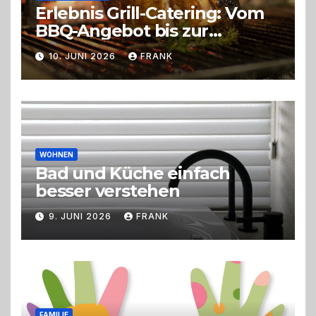
Erlebnis Grill-Catering: Vom
BBQ-Angebot bis zur
perfekten Eventorganisation
10. JUNI 2026
FRANK
Trend zu Outdoor-Events,
Erlebnisgastronomie und
Live-Cooking
WOHNEN
Bad und Küche einfach
besser verstehen
9. JUNI 2026
FRANK
FAMILIE