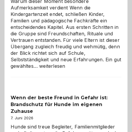
Warum dieser Moment besondere
Aufmerksamkeit verdient Wenn die
Kindergartenzeit endet, schließen Kinder,
Familien und pädagogische Fachkräfte ein
entscheidendes Kapitel. Aus ersten Schritten in
die Gruppe sind Freundschaften, Rituale und
Vertrauen entstanden. Für viele Eltern ist dieser
Übergang zugleich freudig und wehmütig, denn
der Blick richtet sich auf Schule,
Selbstständigkeit und neue Erfahrungen. Ein gut
Abschied
gewähltes…
weiterlesen
aus
der
Kita
bewusst
Wenn der beste Freund in Gefahr ist:
und
Brandschutz für Hunde im eigenen
herzlich
gestalten
Zuhause
7. Juni 2026
Hunde sind treue Begleiter, Familienmitglieder