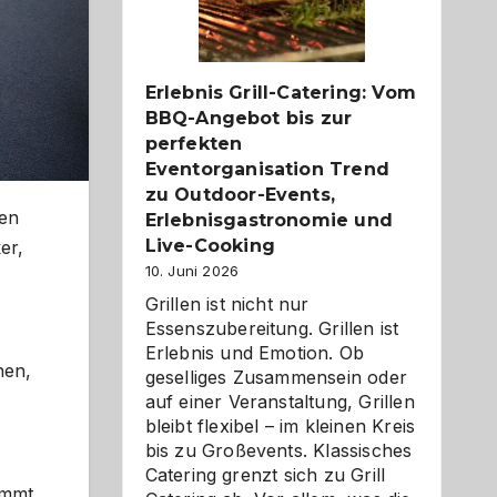
Reiseziele
zu
entdecken
Erlebnis Grill-Catering: Vom
BBQ-Angebot bis zur
perfekten
Eventorganisation Trend
zu Outdoor-Events,
ten
Erlebnisgastronomie und
Live-Cooking
er,
10. Juni 2026
Grillen ist nicht nur
Essenszubereitung. Grillen ist
Erlebnis und Emotion. Ob
nen,
geselliges Zusammensein oder
auf einer Veranstaltung, Grillen
bleibt flexibel – im kleinen Kreis
bis zu Großevents. Klassisches
Catering grenzt sich zu Grill
ämmt