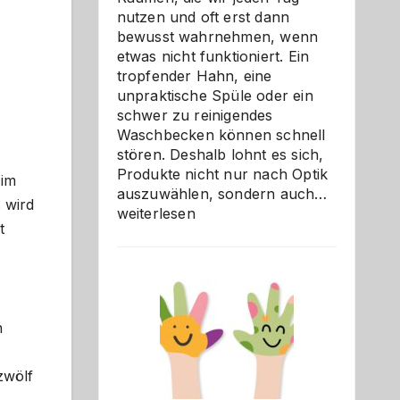
nutzen und oft erst dann
bewusst wahrnehmen, wenn
etwas nicht funktioniert. Ein
tropfender Hahn, eine
unpraktische Spüle oder ein
schwer zu reinigendes
Waschbecken können schnell
stören. Deshalb lohnt es sich,
Produkte nicht nur nach Optik
 im
Bad
auszuwählen, sondern auch…
 wird
und
weiterlesen
t
Küche
einfach
besser
verstehe
n
zwölf