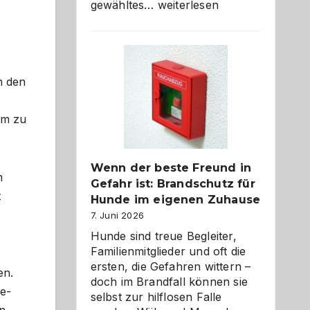
Abschied
gewähltes…
weiterlesen
aus
der
Kita
bewusst
und
n den
herzlich
gestalten
um zu
Wenn der beste Freund in
m
Gefahr ist: Brandschutz für
t
Hunde im eigenen Zuhause
7. Juni 2026
Hunde sind treue Begleiter,
Familienmitglieder und oft die
ersten, die Gefahren wittern –
en.
doch im Brandfall können sie
e-
selbst zur hilflosen Falle
n