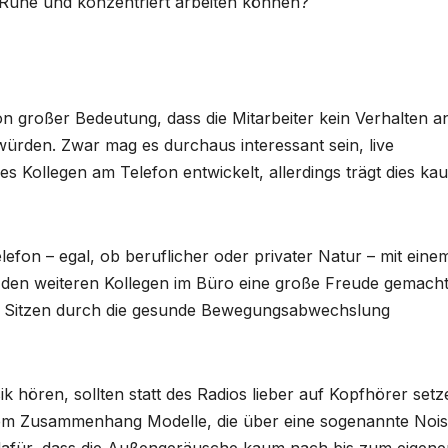
n Ruhe und konzentriert arbeiten können?
n großer Bedeutung, dass die Mitarbeiter kein Verhalten a
 würden. Zwar mag es durchaus interessant sein, live
es Kollegen am Telefon entwickelt, allerdings trägt dies ka
efon – egal, ob beruflicher oder privater Natur – mit eine
 den weiteren Kollegen im Büro eine große Freude gemach
de Sitzen durch die gesunde Bewegungsabwechslung
k hören, sollten statt des Radios lieber auf Kopfhörer setz
sem Zusammenhang Modelle, die über eine sogenannte Nois
 dafür, dass die Außengeräusche kaum nach bis zum eigene