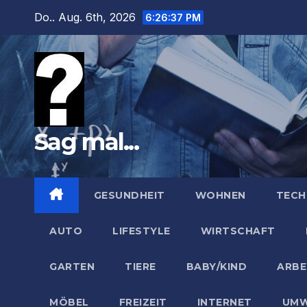
Zum
Do.. Aug. 6th, 2026
6:26:39 PM
Inhalt
springen
Sag mal...
GESUNDHEIT
WOHNEN
TECH
AUTO
LIFESTYLE
WIRTSCHAFT
GARTEN
TIERE
BABY/KIND
ARBE
MÖBEL
FREIZEIT
INTERNET
UMW