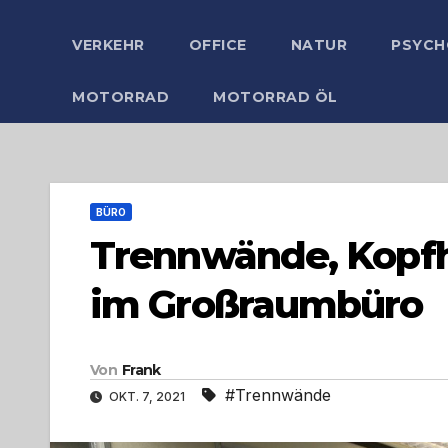
VERKEHR
OFFICE
NATUR
PSYCH
MOTORRAD
MOTORRAD ÖL
BÜRO
Trennwände, Kopfh
im Großraumbüro
Von
Frank
#Trennwände
OKT. 7, 2021