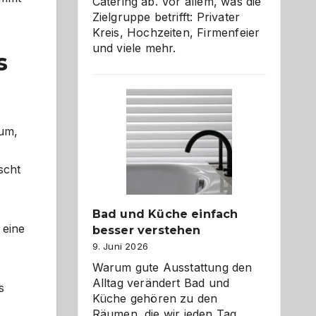
Catering ab. Vor allem, was die
Zielgruppe betrifft: Privater
Kreis, Hochzeiten, Firmenfeier
und viele mehr.
s
sum,
scht
Bad und Küche einfach
 eine
besser verstehen
9. Juni 2026
Warum gute Ausstattung den
Alltag verändert Bad und
s
Küche gehören zu den
Räumen, die wir jeden Tag