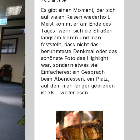
26. Juli 2026
Es gibt einen Moment, der sich
auf vielen Reisen wiederholt.
Meist kommt er am Ende des
Tages, wenn sich die Straßen
langsam leeren und man
feststellt, dass nicht das
berühmteste Denkmal oder das
schönste Foto das Highlight
war, sondern etwas viel
Einfacheres: ein Gespräch
beim Abendessen, ein Platz,
auf dem man länger geblieben
Als
ist als…
weiterlesen
Paar
reisen
–
die
Gelegenheit,
neue