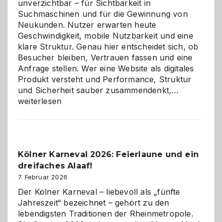
unverzichtbar – für Sichtbarkeit in
Suchmaschinen und für die Gewinnung von
Neukunden. Nutzer erwarten heute
Geschwindigkeit, mobile Nutzbarkeit und eine
klare Struktur. Genau hier entscheidet sich, ob
Besucher bleiben, Vertrauen fassen und eine
Anfrage stellen. Wer eine Website als digitales
Produkt versteht und Performance, Struktur
Warum
und Sicherheit sauber zusammendenkt,…
technisch
weiterlesen
sauberes
Webdesig
zur
Pflicht
Kölner Karneval 2026: Feierlaune und ein
geworden
dreifaches Alaaf!
ist
7. Februar 2026
Der Kölner Karneval – liebevoll als „fünfte
Jahreszeit“ bezeichnet – gehört zu den
lebendigsten Traditionen der Rheinmetropole.