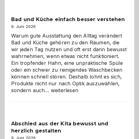
Bad und Küche einfach besser verstehen
9. Juni 2026
Warum gute Ausstattung den Alltag verändert
Bad und Küche gehören zu den Räumen, die
wir jeden Tag nutzen und oft erst dann bewusst
wahrnehmen, wenn etwas nicht funktioniert.
Ein tropfender Hahn, eine unpraktische Spüle
oder ein schwer zu reinigendes Waschbecken
können schnell stören. Deshalb lohnt es sich,
Produkte nicht nur nach Optik auszuwählen,
Bad
sondern auch…
weiterlesen
und
Küche
einfach
besser
Abschied aus der Kita bewusst und
verstehen
herzlich gestalten
9. Juni 2026