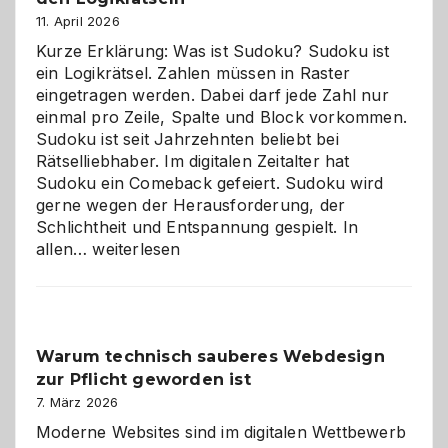
11. April 2026
Kurze Erklärung: Was ist Sudoku? Sudoku ist
ein Logikrätsel. Zahlen müssen in Raster
eingetragen werden. Dabei darf jede Zahl nur
einmal pro Zeile, Spalte und Block vorkommen.
Sudoku ist seit Jahrzehnten beliebt bei
Rätselliebhaber. Im digitalen Zeitalter hat
Sudoku ein Comeback gefeiert. Sudoku wird
gerne wegen der Herausforderung, der
Schlichtheit und Entspannung gespielt. In
Sudoku
allen…
weiterlesen
entdecken:
Der
Klassiker
unter
Warum technisch sauberes Webdesign
den
zur Pflicht geworden ist
Logikrätseln
7. März 2026
Moderne Websites sind im digitalen Wettbewerb