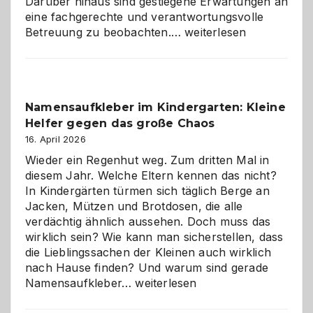
Darüber hinaus sind gestiegene Erwartungen an
eine fachgerechte und verantwortungsvolle
Betreuung
Betreuung zu beobachten.…
weiterlesen
mit
Verantwortung
–
wann
Namensaufkleber im Kindergarten: Kleine
ist
Helfer gegen das große Chaos
eine
Hundepension
16. April 2026
die
Wieder ein Regenhut weg. Zum dritten Mal in
richtige
diesem Jahr. Welche Eltern kennen das nicht?
Wahl?
In Kindergärten türmen sich täglich Berge an
Jacken, Mützen und Brotdosen, die alle
verdächtig ähnlich aussehen. Doch muss das
wirklich sein? Wie kann man sicherstellen, dass
die Lieblingssachen der Kleinen auch wirklich
nach Hause finden? Und warum sind gerade
Namensaufkleber
Namensaufkleber…
weiterlesen
im
Kindergarten: