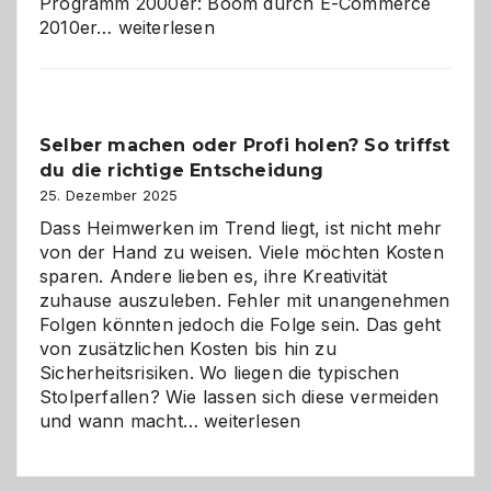
Programm 2000er: Boom durch E-Commerce
Affiliate-
2010er…
weiterlesen
Programm
im
Überblick:
Chancen,
Selber machen oder Profi holen? So triffst
Herausforderungen
du die richtige Entscheidung
und
Zukunft
25. Dezember 2025
Dass Heimwerken im Trend liegt, ist nicht mehr
von der Hand zu weisen. Viele möchten Kosten
sparen. Andere lieben es, ihre Kreativität
zuhause auszuleben. Fehler mit unangenehmen
Folgen könnten jedoch die Folge sein. Das geht
von zusätzlichen Kosten bis hin zu
Sicherheitsrisiken. Wo liegen die typischen
Stolperfallen? Wie lassen sich diese vermeiden
Selber
und wann macht…
weiterlesen
machen
oder