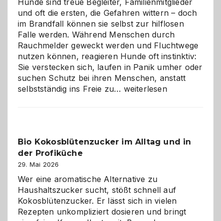
Hunde sind treue Begleiter, Familienmitglieder
und oft die ersten, die Gefahren wittern – doch
im Brandfall können sie selbst zur hilflosen
Falle werden. Während Menschen durch
Rauchmelder geweckt werden und Fluchtwege
nutzen können, reagieren Hunde oft instinktiv:
Sie verstecken sich, laufen in Panik umher oder
suchen Schutz bei ihren Menschen, anstatt
Wenn
selbstständig ins Freie zu…
weiterlesen
der
beste
Freund
in
Bio Kokosblütenzucker im Alltag und in
Gefahr
der Profiküche
ist:
Brandschutz
29. Mai 2026
für
Wer eine aromatische Alternative zu
Hunde
Haushaltszucker sucht, stößt schnell auf
im
Kokosblütenzucker. Er lässt sich in vielen
eigenen
Rezepten unkompliziert dosieren und bringt
Zuhause