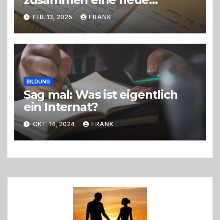
Sprache lernen?
FEB. 13, 2025
FRANK
BILDUNG
Sag mal: Was ist eigentlich
ein Internat?
OKT. 14, 2024
FRANK