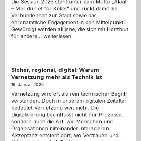
Die Session 2026 steht unter dem Motto „Alaaf
– Mer dun et för Kölle!“ und rückt damit die
Verbundenheit zur Stadt sowie das
ehrenamtliche Engagement in den Mittelpunkt.
Gewürdigt werden all jene, die sich mit Herzblut
Kölner
für andere…
weiterlesen
Karneval
2026:
Feierlaune
und
Sicher, regional, digital: Warum
ein
Vernetzung mehr als Technik ist
dreifaches
Alaaf!
19. Januar 2026
Vernetzung wird oft als rein technischer Begriff
verstanden. Doch in unserem digitalen Zeitalter
bedeutet Vernetzung weit mehr. Die
Digitalisierung beeinflusst nicht nur Prozesse,
sondern auch die Art, wie Menschen und
Organisationen miteinander interagieren.
Akzeptanz entsteht dort, wo Vertrauen und