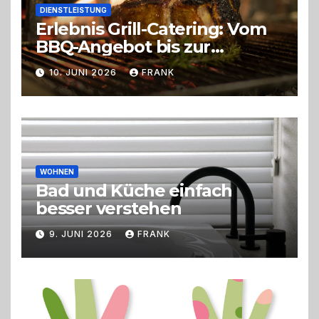
DIENSTLEISTUNG
Erlebnis Grill-Catering: Vom
BBQ-Angebot bis zur
perfekten Eventorganisation
10. JUNI 2026
FRANK
Trend zu Outdoor-Events,
Erlebnisgastronomie und
Live-Cooking
WOHNEN
Bad und Küche einfach
besser verstehen
9. JUNI 2026
FRANK