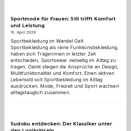
Kleine
Helfer
Sportmode für Frauen: Stil trifft Komfort
gegen
und Leistung
das
große
15. April 2026
Chaos
Sportbekleidung im Wandel Galt
Sportbekleidung als reine Funktionsbekleidung,
haben sich Trägerinnen in letzter Zeit
entschieden, Sportswear vielseitig im Alltag zu
tragen. Damit steigen die Ansprüche an Design,
Multifunktionalität und Komfort. Einen aktiven
Lebensstil soll Sportbekleidung im Alltag
ausdrücken. Mode, Freizeit und Sport wachsen
alltagstauglich zusammen.
Sudoku entdecken: Der Klassiker unter
den Logikrätseln