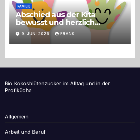
FAMILIE
Abschied aus der Kita
bewusst und herzlich
gestalten
9. JUNI 2026
FRANK
Bio Kokosblütenzucker im Alltag und in der
Profiküche
Allgemein
Arbeit und Beruf