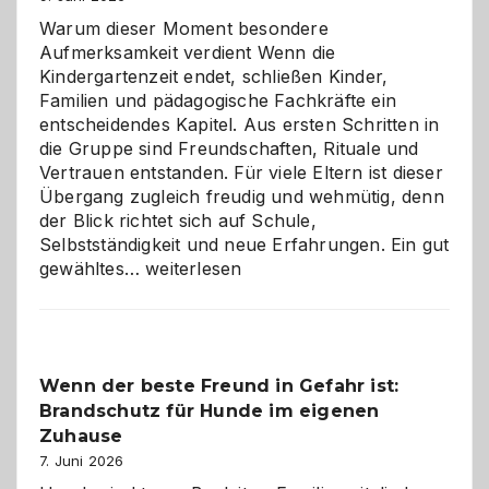
Warum dieser Moment besondere
Aufmerksamkeit verdient Wenn die
Kindergartenzeit endet, schließen Kinder,
Familien und pädagogische Fachkräfte ein
entscheidendes Kapitel. Aus ersten Schritten in
die Gruppe sind Freundschaften, Rituale und
Vertrauen entstanden. Für viele Eltern ist dieser
Übergang zugleich freudig und wehmütig, denn
der Blick richtet sich auf Schule,
Selbstständigkeit und neue Erfahrungen. Ein gut
Abschied
gewähltes…
weiterlesen
aus
der
Kita
bewusst
Wenn der beste Freund in Gefahr ist:
und
Brandschutz für Hunde im eigenen
herzlich
gestalten
Zuhause
7. Juni 2026